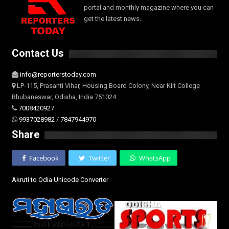
portal and monthly magazine where you can
get the latest news.
Contact Us
info@reporterstoday.com
LP-115, Prasanti Vihar, Housing Board Colony, Near Kiit College
Bhubaneswar, Odisha, India 751024
7008420927
9937028982
/
7847944970
Share
Facebook
Twitter
WhatsApp
Akruti to Odia Unicode Converter