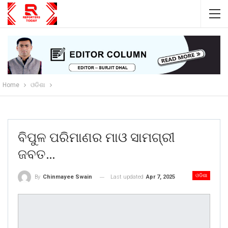
Home
ଓଡିଶା
ବିପୁଳ ପରିମାଣର ମାଓ ସାମଗ୍ରୀ
ଜବତ…
ଓଡିଶା
Last updated
Apr 7, 2025
By
Chinmayee Swain