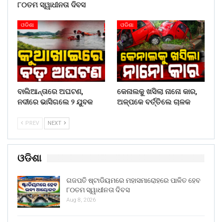
୮୦ତମ ସ୍ୱାଧୀନତା ଦିବସ
ଓଡିଶା
ଓଡିଶା
ବାଲିଆନ୍ତାରେ ଅଘଟଣ,
କେନାଲକୁ ଖସିଲା ନାନୋ କାର,
ନଦୀରେ ଭାସିଗଲେ ୨ ଯୁବକ
ଅଳ୍ପକେ ବର୍ତ୍ତିଲେ ଚାଳକ
PREV
NEXT
ଓଡିଶା
ଗଜପତି ଷ୍ଟାଡିୟମରେ ମହାସମାରୋହରେ ପାଳିତ ହେବ
୮୦ତମ ସ୍ୱାଧୀନତା ଦିବସ
Aug 8, 2026