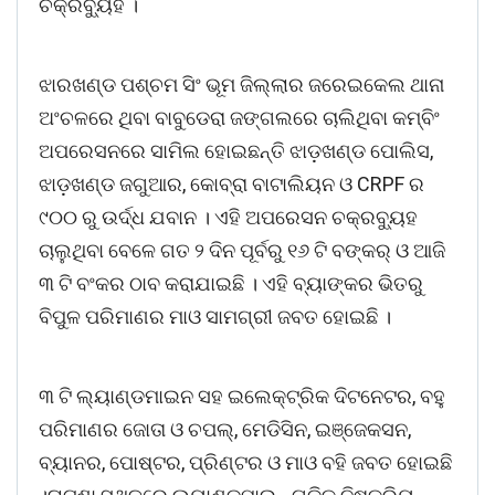
ଚକ୍ରବ୍ୟୁହ ।
ଝାରଖଣ୍ଡ ପଶ୍ଚମ ସିଂ ଭୂମ ଜିଲ୍ଲାର ଜରେଇକେଲ ଥାନା
ଅଂଚଳରେ ଥିବା ବାବୁଡେରା ଜଙ୍ଗଲରେ ଚାଲିଥିବା କମ୍ବିଂ
ଅପରେସନରେ ସାମିଲ ହୋଇଛନ୍ତି ଝାଡ଼ଖଣ୍ଡ ପୋଲିସ,
ଝାଡ଼ଖଣ୍ଡ ଜଗୁଆର, କୋବ୍ରା ବାଟାଲିୟନ ଓ CRPF ର
୯୦୦ ରୁ ଉର୍ଦ୍ଧ ଯବାନ । ଏହି ଅପରେସନ ଚକ୍ରବ୍ୟୁହ
ଚାଲୁଥିବା ବେଳେ ଗତ ୨ ଦିନ ପୂର୍ବରୁ ୧୬ ଟି ବଙ୍କର୍ ଓ ଆଜି
୩ ଟି ବଂକର ଠାବ କରାଯାଇଛି । ଏହି ବ୍ୟାଙ୍କର ଭିତରୁ
ବିପୁଳ ପରିମାଣର ମାଓ ସାମଗ୍ରୀ ଜବତ ହୋଇଛି ।
୩ ଟି ଲ୍ୟାଣ୍ଡମାଇନ ସହ ଇଲେକ୍ଟ୍ରିକ ଦିଟନେଟର, ବହୁ
ପରିମାଣର ଜୋତା ଓ ଚପଲ୍, ମେଡିସିନ, ଇଞ୍ଜେକସନ,
ବ୍ୟାନର, ପୋଷ୍ଟର, ପ୍ରିଣ୍ଟର ଓ ମାଓ ବହି ଜବତ ହୋଇଛି