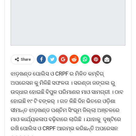
Share
ଝାଡ଼ଖଣ୍ଡ ପୋଲିସ ଓ CRPF ର ମିଳିତ କମ୍ବିଗ୍
ଅପରେସନ କୁ ମିଳିଛି ସଫଳତା । ସରଣ୍ଡା ଜଙ୍ଗଲ ରୁ
ଉଦ୍ଧାର ହୋଇଛି ବିପୁଳ ପରିମାଣର ମାଓ ସାମଗ୍ରୀ । ଠାବ
ହୋଇଛି ୧୯ ଟି ବଙ୍କର୍ । ଗତ କିଛି ଦିନ ଭିତରେ ଓଡ଼ିଶା
ସୀମାନ୍ତ ଝାଡ଼ଖଣ୍ଡ ପଶ୍ଚିମ ସିଂଭୂମ ଜିଲ୍ଲା ଅଞ୍ଚଳରେ
ମାଓ କାର୍ଯ୍ୟକଳାପ ବଢ଼ିବାରେ ଲାଗିଛି । ଯାହାକୁ ଦୃଷ୍ଟିରେ
ରଖି ପୋଲିସ ଓ CRPF ଆରମ୍ଭ କରିଛନ୍ତି ଅପରେସନ