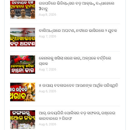
ଗଜପତିରେ ଭିଜିଲାନ୍ସର ବଡ଼ ଆକ୍ସନ୍, ବନ୍ଧାହେଲେ
3ବାବୁ
Aug 8, 2026
ବାଲିଆନ୍ତାରେ ଅଘଟଣ, ନଦୀରେ ଭାସିଗଲେ ୨ ଯୁବକ
Aug 7, 2026
କେନାଲକୁ ଖସିଲା ନାନୋ କାର, ଅଳ୍ପକେ ବର୍ତ୍ତିଲେ
ଚାଳକ
Aug 7, 2026
୫ ଉପାୟ ବଦଳାଇଦେବ ଆପଣଙ୍କ ଆର୍ଥିକ ପରିସ୍ଥିତି
Aug 6, 2026
ଆର୍.ଉଦୟଗିରି ପୋଲିସର ବଡ଼ ସଫଳତା, ଗଞ୍ଜେଇ
କାରବାରରେ ୨ ଗିରଫ
Aug 6, 2026