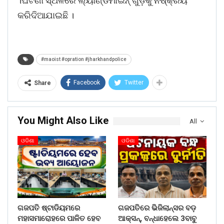
।ଘଟଣା ସ୍ଥଳରେ ଲ୍ୟାଣ୍ଡମାଇନ୍ ଗୁଡ଼ିକୁ ନିଷ୍କ୍ରିୟ
କରିଦିଆଯାଇଛି ।
#maoist #opration #jharkhandpolice
Facebook
Twitter
Share
You Might Also Like
All
ଓଡିଶା
ଓଡିଶା
ଗଜପତି ଷ୍ଟାଡିୟମରେ
ଗଜପତିରେ ଭିଜିଲାନ୍ସର ବଡ଼
ମହାସମାରୋହରେ ପାଳିତ ହେବ
ଆକ୍ସନ୍, ବନ୍ଧାହେଲେ 3ବାବୁ