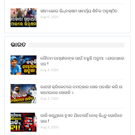
ଭୀମ ଭୋଇ ଭିନ୍ନକ୍ଷମ ସାମର୍ଥ୍ୟ ଶିବିର ଅନୁଷ୍ଠିତ
Aug 6, 2026
ଭାରତ
ଗୌତମ ଗମ୍ଭୀରଙ୍କ ପାଇଁ ବଢୁଛି ଅଡୁଆ । ଯାଇପାରେ
ପଦ !
Aug 4, 2026
ରଣଜୀ କ୍ରିକେଟରେ ଚମତ୍କାର ଖେଳ ପଦର୍ଶନ କରି ନା
କମେଇଲେ ଖେଳାଳି ।
Aug 3, 2026
ଗାଳି କରୁଥିଲେ ହୁଏତ ଯିବେନାହିଁ ଜେଲ୍ କିନ୍ତୁ ଭୋଗିବେ
ସଜା !
Aug 3, 2026