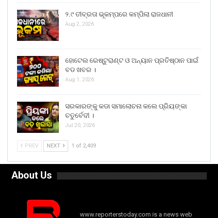
୨.୯ ତୀବ୍ରତା ଭୂକମ୍ପରେ କମ୍ପିଲା ରାଜଧାନୀ
Aug 2, 2026
ହୋଟେଲ ରେଷ୍ଟୁରାଣ୍ଟ ଓ ଅନ୍ୟାନ ପ୍ରତିଷ୍ଠାନ ପାଇଁ
ବଡ ଖବର ।
Aug 1, 2026
ସରକାରଙ୍କୁ କଡା ସମାଲୋଚନା କଲେ ପ୍ରିୟଙ୍କା
ଚତୁର୍ବେଦୀ ।
Jul 20, 2026
PREV
NEXT
1 of 2,409
About Us
www.reporterstoday.com is a news web