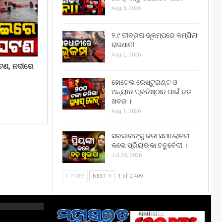
Aug 3, 2026
୨.୯ ତୀବ୍ରତା ଭୂକମ୍ପରେ କମ୍ପିଲା
ରାଜଧାନୀ
Aug 2, 2026
ଟଣ, ନଦୀରେ
ହୋଟେଲ ରେଷ୍ଟୁରାଣ୍ଟ ଓ
ଅନ୍ୟାନ ପ୍ରତିଷ୍ଠାନ ପାଇଁ ବଡ
ଖବର ।
Aug 1, 2026
ସରକାରଙ୍କୁ କଡା ସମାଲୋଚନା
କଲେ ପ୍ରିୟଙ୍କା ଚତୁର୍ବେଦୀ ।
Jul 20, 2026
PREV
NEXT
1 of 2,409