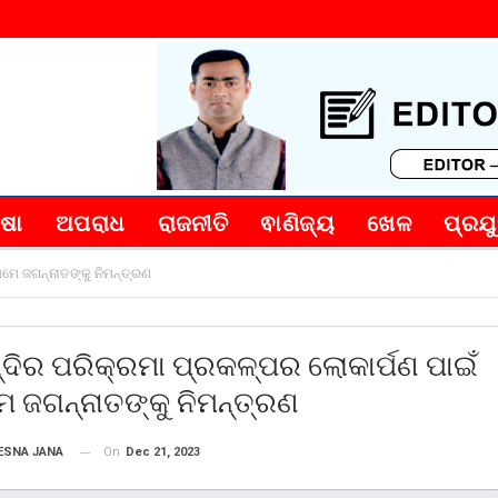
୍ଷା
ଅପରାଧ
ରାଜନୀତି
ଵାଣିଜ୍ୟ
ଖେଳ
ପ୍ରଯୁ
ଥମେ ଜଗନ୍ନାତଙ୍କୁ ନିମନ୍ତ୍ରଣ
୍ଦିର ପରିକ୍ରମା ପ୍ରକଳ୍ପର ଲୋକାର୍ପଣ ପାଇଁ
 ଜଗନ୍ନାତଙ୍କୁ ନିମନ୍ତ୍ରଣ
On
Dec 21, 2023
ESNA JANA