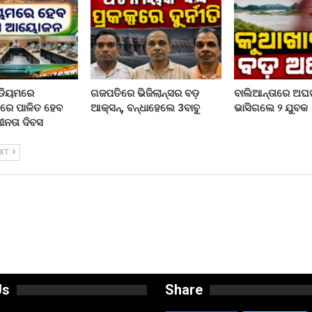
ାଡିୟମରେ
ଗଜପତିରେ ଭିଜିଲାନ୍ସର ବଡ଼
ବାଲିଆନ୍ତାରେ ଅଘ
ରେ ପାଳିତ ହେବ
ଆକ୍ସନ୍, ବନ୍ଧାହେଲେ 3ବାବୁ
ଭାସିଗଲେ ୨ ଯୁବକ
ୀନତା ଦିବସ
EXT
Us
Share