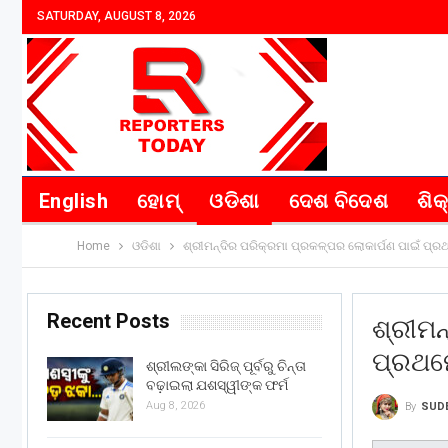
SATURDAY, AUGUST 8, 2026
English
ହୋମ୍
ଓଡିଶା
ଦେଶ ବିଦେଶ
ଶିକ
Home
ଓଡିଶା
ଶ୍ରୀମନ୍ଦିର ପରିକ୍ରମା ପ୍ରକଳ୍ପର ଲୋକାର୍ପଣ ପାଇଁ ପ୍ର
Recent Posts
ଶ୍ରୀମନ
ପ୍ରଥମେ
ଶ୍ରୀଲଙ୍କା ସିରିଜ୍ ପୂର୍ବରୁ ଚିନ୍ତା
ବଢ଼ାଇଲା ଯଶସ୍ୱୀଙ୍କ ଫର୍ମ
Aug 8, 2026
By
SUD