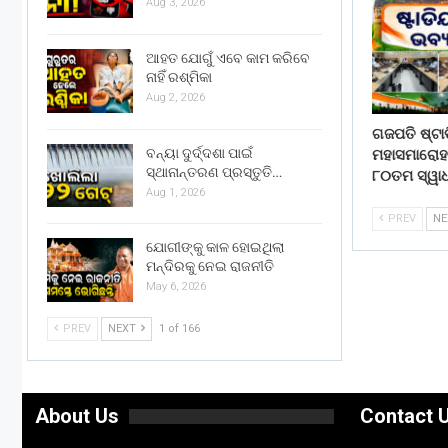
Aug 3, 2026
ଆହତ ଯୋଗୁଁ ଏବେ କାମ କରିବେ
ନାହିଁ ରଶ୍ମିକା
Aug 2, 2026
ଗଜପତି ଷ୍ଟ
ବନ୍ୟା ଦୁର୍ଦ୍ଦଶା ପାଇଁ
ମହାସମାରୋହ
ସ୍ଥାନାନ୍ତରଣ ପ୍ରସ୍ତୁତି…
୮୦ତମ ସ୍ୱାଧ
Aug 1, 2026
PREV
N
ଯୋଗୀଙ୍କୁ କାଳ ହୋଇଥିଲା
ମନ୍ଦିରକୁ ନେଇ ରାଜନୀତି
May 6, 2026
PREV
NEXT
1 of 166
About Us
Contact 