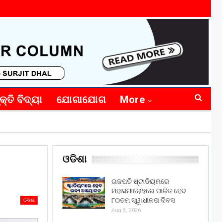
କ୍ତି ବିଦ୍ୟା
ଯୋଗାଯୋଗ
More
ଓଡିଶା
ଗଜପତି ଷ୍ଟାଡିୟମରେ
ମହାସମାରୋହରେ ପାଳିତ ହେବ
୮୦ତମ ସ୍ୱାଧୀନତା ଦିବସ
ଓଡିଶା
Aug 8, 2026