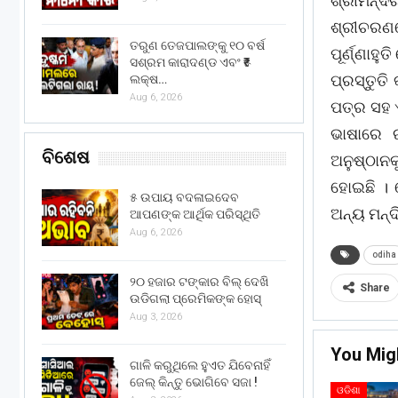
ଶ୍ରୀମନ୍ଦ
ଶ୍ରୀଚରଣର
ତରୁଣ ତେଜପାଲଙ୍କୁ ୧୦ ବର୍ଷ
ପୂର୍ଣ୍ଣାହ
ସଶ୍ରମ କାରାଦଣ୍ଡ ଏବଂ ₹୫
ପ୍ରସ୍ତୁତି
ଲକ୍ଷ…
Aug 6, 2026
ପତ୍ର ସହ ଏ
ଭାଷାରେ ର
ବିଶେଷ
ଅନୁଷ୍ଠାନକ
ହୋଇଛି । ଯ
୫ ଉପାୟ ବଦଳାଇଦେବ
ଅନ୍ୟ ମନ୍ଦ
ଆପଣଙ୍କ ଆର୍ଥିକ ପରିସ୍ଥିତି
Aug 6, 2026
odiha
୨୦ ହଜାର ଟଙ୍କାର ବିଲ୍ ଦେଖି
Share
ଉଡିଗଲା ପ୍ରେମିକଙ୍କ ହୋସ୍
Aug 3, 2026
You Mig
ଗାଳି କରୁଥିଲେ ହୁଏତ ଯିବେନାହିଁ
ଜେଲ୍ କିନ୍ତୁ ଭୋଗିବେ ସଜା !
ଓଡିଶା