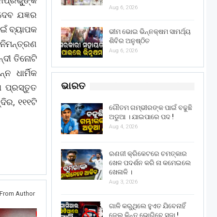
ପ୍ରଭୁୁଙ୍କ
Aug 6, 2026
ଦେବ ଯଜ୍ଞର
ାଇଁ ବ୍ୟାପକ
ଭୀମ ଭୋଇ ଭିନ୍ନକ୍ଷମ ସାମର୍ଥ୍ୟ
ଶିବିର ଅନୁଷ୍ଠିତ
 ନିମନ୍ତ୍ରଣ
Aug 6, 2026
୍ଦୀ ତିନୋଟି
ନ ଧାର୍ମିକ
ଭାରତ
ା ପ୍ରସ୍ତୁତ
ଦିର, ୧୧୧ଟି
ଗୌତମ ଗମ୍ଭୀରଙ୍କ ପାଇଁ ବଢୁଛି
ଅଡୁଆ । ଯାଇପାରେ ପଦ !
Aug 4, 2026
ରଣଜୀ କ୍ରିକେଟରେ ଚମତ୍କାର
ଖେଳ ପଦର୍ଶନ କରି ନା କମେଇଲେ
ଖେଳାଳି ।
Aug 3, 2026
From Author
ଗାଳି କରୁଥିଲେ ହୁଏତ ଯିବେନାହିଁ
ଜେଲ୍ କିନ୍ତୁ ଭୋଗିବେ ସଜା !