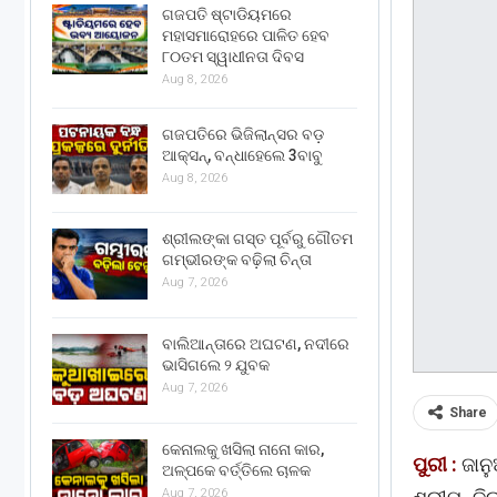
ଗଜପତି ଷ୍ଟାଡିୟମରେ
ମହାସମାରୋହରେ ପାଳିତ ହେବ
୮୦ତମ ସ୍ୱାଧୀନତା ଦିବସ
Aug 8, 2026
ଗଜପତିରେ ଭିଜିଲାନ୍ସର ବଡ଼
ଆକ୍ସନ୍, ବନ୍ଧାହେଲେ 3ବାବୁ
Aug 8, 2026
ଶ୍ରୀଲଙ୍କା ଗସ୍ତ ପୂର୍ବରୁ ଗୌତମ
ଗମ୍ଭୀରଙ୍କ ବଢ଼ିଲା ଚିନ୍ତା
Aug 7, 2026
ବାଲିଆନ୍ତାରେ ଅଘଟଣ, ନଦୀରେ
ଭାସିଗଲେ ୨ ଯୁବକ
Aug 7, 2026
Share
କେନାଲକୁ ଖସିଲା ନାନୋ କାର,
ପୁରୀ :
ଜାନୁ
ଅଳ୍ପକେ ବର୍ତ୍ତିଲେ ଚାଳକ
Aug 7, 2026