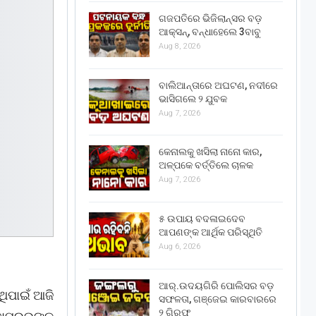
ଗଜପତିରେ ଭିଜିଲାନ୍ସର ବଡ଼
ଆକ୍ସନ୍, ବନ୍ଧାହେଲେ 3ବାବୁ
Aug 8, 2026
ବାଲିଆନ୍ତାରେ ଅଘଟଣ, ନଦୀରେ
ଭାସିଗଲେ ୨ ଯୁବକ
Aug 7, 2026
କେନାଲକୁ ଖସିଲା ନାନୋ କାର,
ଅଳ୍ପକେ ବର୍ତ୍ତିଲେ ଚାଳକ
Aug 7, 2026
୫ ଉପାୟ ବଦଳାଇଦେବ
ଆପଣଙ୍କ ଆର୍ଥିକ ପରିସ୍ଥିତି
Aug 6, 2026
ଆର୍.ଉଦୟଗିରି ପୋଲିସର ବଡ଼
ଥିପାଇଁ ଆଜି
ସଫଳତା, ଗଞ୍ଜେଇ କାରବାରରେ
୨ ଗିରଫ