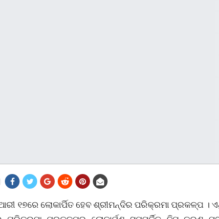
ଆରୀ ୧୭ରେ ଲୋକାର୍ପିତ ହେବ ଶ୍ରୀମନ୍ଦିର ପରିକ୍ରମା ପ୍ରକଳ୍ପ । ଏ