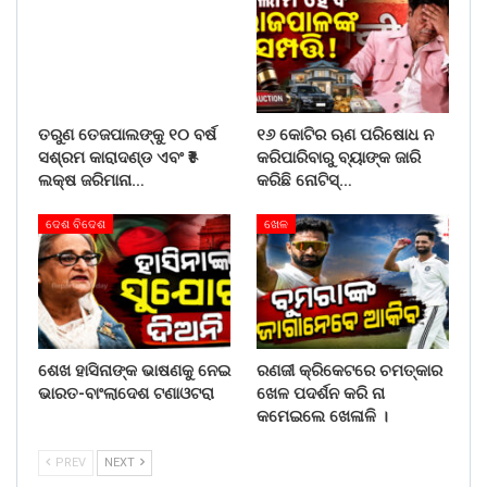
ତରୁଣ ତେଜପାଲଙ୍କୁ ୧୦ ବର୍ଷ
୧୬ କୋଟିର ଋଣ ପରିଷୋଧ ନ
ସଶ୍ରମ କାରାଦଣ୍ଡ ଏବଂ ₹୫
କରିପାରିବାରୁ ବ୍ୟାଙ୍କ ଜାରି
ଲକ୍ଷ ଜରିମାନା…
କରିଛି ନୋଟିସ୍…
ଦେଶ ବିଦେଶ
ଖେଳ
ଶେଖ ହାସିନାଙ୍କ ଭାଷଣକୁ ନେଇ
ରଣଜୀ କ୍ରିକେଟରେ ଚମତ୍କାର
ଭାରତ-ବାଂଲାଦେଶ ଟଣାଓଟରା
ଖେଳ ପଦର୍ଶନ କରି ନା
କମେଇଲେ ଖେଳାଳି ।
PREV
NEXT