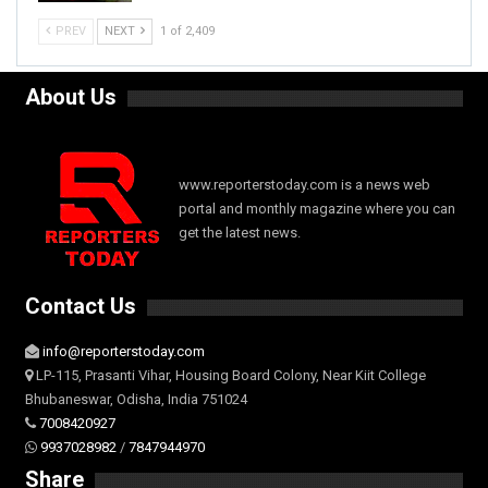
PREV
NEXT
1 of 2,409
About Us
www.reporterstoday.com is a news web
portal and monthly magazine where you can
get the latest news.
Contact Us
info@reporterstoday.com
LP-115, Prasanti Vihar, Housing Board Colony, Near Kiit College
Bhubaneswar, Odisha, India 751024
7008420927
9937028982
/
7847944970
Share