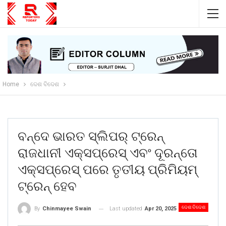
Home
ଦେଶ ବିଦେଶ
ବନ୍ଦେ ଭାରତ ସ୍ଲିପର୍ ଟ୍ରେନ୍
ରାଜଧାନୀ ଏକ୍ସପ୍ରେସ୍ ଏବଂ ଦୂରନ୍ତୋ
ଏକ୍ସପ୍ରେସ୍ ପରେ ତୃତୀୟ ପ୍ରିମିୟମ୍
ଟ୍ରେନ୍ ହେବ
ଦେଶ ବିଦେଶ
Last updated
Apr 20, 2025
By
Chinmayee Swain