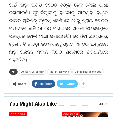
ପାଇଁ ଭଡ଼ା ପ୍ରାୟ ୫୧୦୦ ଟଙ୍କା ହେବ ବୋଲି ଆଶା
କରାଯାଉଛି। ନୂଆଦିଲ୍ଲୀରୁ ହାଓଡ଼ାକୁ ଯାଉଥିବା ବନ୍ଦେ
ଭାରତ ସ୍ଲିପର୍ ଟ୍ରେନ୍ ଏନଡ଼ିଏଲଏସରୁ ପ୍ରାୟ ୧୭:୦୦
ଘଣ୍ଟାରେ ଛାଡ଼ି ୦୮:୦୦ ଘଣ୍ଟାରେ ହାଓଡ଼ା ଜଙ୍କସନ୍‌ରେ
ପହଞ୍ଚିବ ବୋଲି ଆଶା କରାଯାଉଛି। ଫେରିବା ଯାତ୍ରାରେ,
ଟ୍ରେନ୍ ଟି ହାଓଡ଼ା ଜଙ୍କସନ୍‌ରୁ ପ୍ରାୟ ୧୭:୦୦ ଘଣ୍ଟାରେ
ଛାଡ଼ି ପରଦିନ ସକାଳ ୮:୦୦ ଘଣ୍ଟାରେ ରାଜଧାନୀରେ
ପହଞ୍ଚିବ।
Ashwini Vaishnaw
Indian Railways
vande bharat express
Facebook
Twitter
Share
You Might Also Like
All
ଦେଶ ବିଦେଶ
ଦେଶ ବିଦେଶ