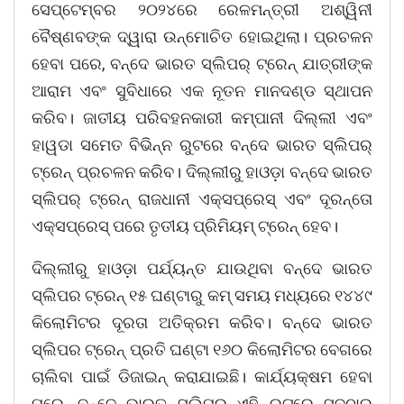
ସେପ୍ଟେମ୍ବର ୨୦୨୪ରେ ରେଳମନ୍ତ୍ରୀ ଅଶ୍ୱିନୀ
ବୈଷ୍ଣବଙ୍କ ଦ୍ୱାରା ଉନ୍ମୋଚିତ ହୋଇଥିଲା। ପ୍ରଚଳନ
ହେବା ପରେ, ବନ୍ଦେ ଭାରତ ସ୍ଲିପର୍ ଟ୍ରେନ୍ ଯାତ୍ରୀଙ୍କ
ଆରାମ ଏବଂ ସୁବିଧାରେ ଏକ ନୂତନ ମାନଦଣ୍ଡ ସ୍ଥାପନ
କରିବ। ଜାତୀୟ ପରିବହନକାରୀ କମ୍ପାନୀ ଦିଲ୍ଲୀ ଏବଂ
ହାୱଡା ସମେତ ବିଭିନ୍ନ ରୁଟରେ ବନ୍ଦେ ଭାରତ ସ୍ଲିପର୍
ଟ୍ରେନ୍ ପ୍ରଚଳନ କରିବ। ଦିଲ୍ଲୀରୁ ହାଓଡ଼ା ବନ୍ଦେ ଭାରତ
ସ୍ଲିପର୍ ଟ୍ରେନ୍ ରାଜଧାନୀ ଏକ୍ସପ୍ରେସ୍ ଏବଂ ଦୂରନ୍ତୋ
ଏକ୍ସପ୍ରେସ୍ ପରେ ତୃତୀୟ ପ୍ରିମିୟମ୍ ଟ୍ରେନ୍ ହେବ।
ଦିଲ୍ଲୀରୁ ହାଓଡ଼ା ପର୍ଯ୍ୟନ୍ତ ଯାଉଥିବା ବନ୍ଦେ ଭାରତ
ସ୍ଲିପର ଟ୍ରେନ୍ ୧୫ ଘଣ୍ଟାରୁ କମ୍ ସମୟ ମଧ୍ୟରେ ୧୪୪୯
କିଲୋମିଟର ଦୂରତା ଅତିକ୍ରମ କରିବ। ବନ୍ଦେ ଭାରତ
ସ୍ଲିପର ଟ୍ରେନ୍ ପ୍ରତି ଘଣ୍ଟା ୧୬୦ କିଲୋମିଟର ବେଗରେ
ଚାଲିବା ପାଇଁ ଡିଜାଇନ୍ କରାଯାଇଛି। କାର୍ଯ୍ୟକ୍ଷମ ହେବା
ପରେ, ବନ୍ଦେ ଭାରତ ସ୍ଲିପର ଏହି ରୁଟରେ ସବୁଠାରୁ