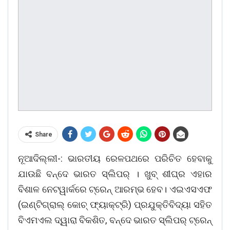
Share
ନୂଆଦିଲ୍ଲୀ-: ଭାରତୀୟ ରେଳପଥରେ ପରିଚିତ ହେବାକୁ
ଯାଉଛି ବନ୍ଦେ ଭାରତ ସ୍ଲିପର୍ । ଖୁବ୍ ଶୀଘ୍ର ଏହାର
ବିଶାଳ ନେଟୱାର୍କରେ ଟ୍ରେନ୍ ଆରମ୍ଭ ହେବ। ଏଇଏସଏଫ
(ଇଣ୍ଟିଗ୍ରାଲ୍ କୋଚ୍ ଫ୍ୟାକ୍ଟ୍ରି) ପ୍ରଯୁକ୍ତିବିଦ୍ୟା ସହିତ
ବିଏମଏଲ ଦ୍ୱାରା ବିକଶିତ, ବନ୍ଦେ ଭାରତ ସ୍ଲିପର୍ ଟ୍ରେନ୍