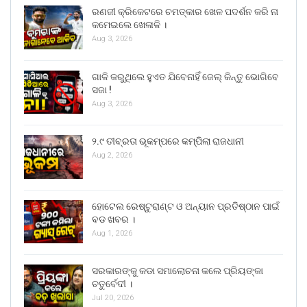
ରଣଜୀ କ୍ରିକେଟରେ ଚମତ୍କାର ଖେଳ ପଦର୍ଶନ କରି ନା
କମେଇଲେ ଖେଳାଳି ।
Aug 3, 2026
ଗାଳି କରୁଥିଲେ ହୁଏତ ଯିବେନାହିଁ ଜେଲ୍ କିନ୍ତୁ ଭୋଗିବେ
ସଜା !
Aug 3, 2026
୨.୯ ତୀବ୍ରତା ଭୂକମ୍ପରେ କମ୍ପିଲା ରାଜଧାନୀ
Aug 2, 2026
ହୋଟେଲ ରେଷ୍ଟୁରାଣ୍ଟ ଓ ଅନ୍ୟାନ ପ୍ରତିଷ୍ଠାନ ପାଇଁ
ବଡ ଖବର ।
Aug 1, 2026
ସରକାରଙ୍କୁ କଡା ସମାଲୋଚନା କଲେ ପ୍ରିୟଙ୍କା
ଚତୁର୍ବେଦୀ ।
Jul 20, 2026