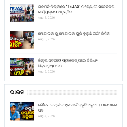
ଗଜପତି ଜିଲ୍ଲାରେ ‘TEJAS’ ଉଦ୍ୟୋଗୀ ସଚେତନତା
କାର୍ଯ୍ୟକ୍ରମ ଅନୁଷ୍ଠିତ
Aug 5, 2026
ମୋବାଇଲ ରୁ ମୋବାଇଲ ଘୁରି ବୁଲୁଛି ରାଗିଂ ଭିଡିଓ
Aug 5, 2026
ଜିଲ୍ଲା ସ୍ତରୀୟ ପ୍ୟାରେଡ୍ ପରେ ବିଭିନ୍ନ
ଶିକ୍ଷାନୁଷ୍ଠାନର…
Aug 5, 2026
ଭାରତ
ଗୌତମ ଗମ୍ଭୀରଙ୍କ ପାଇଁ ବଢୁଛି ଅଡୁଆ । ଯାଇପାରେ
ପଦ !
Aug 4, 2026