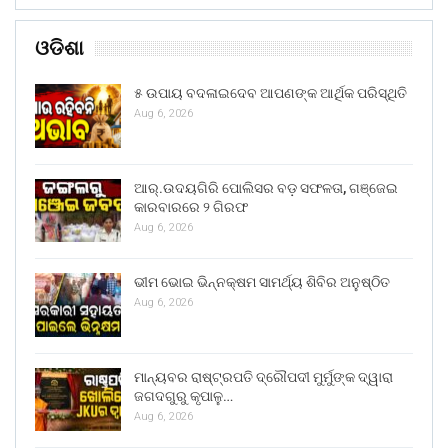
ଓଡିଶା
୫ ଉପାୟ ବଦଳାଇଦେବ ଆପଣଙ୍କ ଆର୍ଥିକ ପରିସ୍ଥିତି
Aug 6, 2026
ଆର୍.ଉଦୟଗିରି ପୋଲିସର ବଡ଼ ସଫଳତା, ଗଞ୍ଜେଇ
କାରବାରରେ ୨ ଗିରଫ
Aug 6, 2026
ଭୀମ ଭୋଇ ଭିନ୍ନକ୍ଷମ ସାମର୍ଥ୍ୟ ଶିବିର ଅନୁଷ୍ଠିତ
Aug 6, 2026
ମାନ୍ୟବର ରାଷ୍ଟ୍ରପତି ଦ୍ରୌପଦୀ ମୁର୍ମୁଙ୍କ ଦ୍ୱାରା
ଜଗଦଗୁରୁ କୃପାଳୁ…
Aug 6, 2026