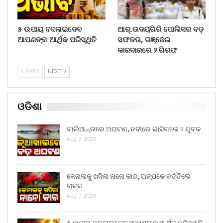
୫ ଉପାୟ ବଦଳାଇଦେବ
ଆର୍.ଉଦୟଗିରି ପୋଲିସର ବଡ଼
ଆପଣଙ୍କ ଆର୍ଥିକ ପରିସ୍ଥିତି
ସଫଳତା, ଗଞ୍ଜେଇ
କାରବାରରେ ୨ ଗିରଫ
PREV
NEXT
ଓଡିଶା
ବାଲିଆନ୍ତାରେ ଅଘଟଣ, ନଦୀରେ ଭାସିଗଲେ ୨ ଯୁବକ
Aug 7, 2026
କେନାଲକୁ ଖସିଲା ନାନୋ କାର, ଅଳ୍ପକେ ବର୍ତ୍ତିଲେ
ଚାଳକ
Aug 7, 2026