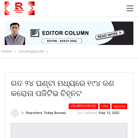
Home
Uncategorized
ଗତ ୨୪ ଘଣ୍ଟା ମଧ୍ୟରେ ୧୯୪ ଜଣ
କରୋନା ପଜିଟିଭ ଚିହ୍ନଟ
UNCATEGORIZED
ଓଡିଶା
ସ୍ୱାସ୍ଥ୍ୟ
Last updated
Sep 12, 2022
By
Reporters Today Bureau