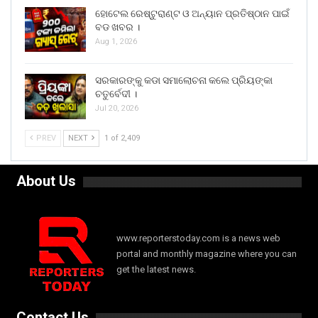
ହୋଟେଲ ରେଷ୍ଟୁରାଣ୍ଟ ଓ ଅନ୍ୟାନ ପ୍ରତିଷ୍ଠାନ ପାଇଁ
ବଡ ଖବର ।
Aug 1, 2026
ସରକାରଙ୍କୁ କଡା ସମାଲୋଚନା କଲେ ପ୍ରିୟଙ୍କା
ଚତୁର୍ବେଦୀ ।
Jul 20, 2026
PREV
NEXT
1 of 2,409
About Us
www.reporterstoday.com is a news web
portal and monthly magazine where you can
get the latest news.
Contact Us