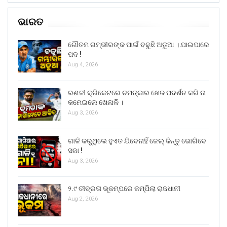
ଭାରତ
ଗୌତମ ଗମ୍ଭୀରଙ୍କ ପାଇଁ ବଢୁଛି ଅଡୁଆ । ଯାଇପାରେ
ପଦ !
Aug 4, 2026
ରଣଜୀ କ୍ରିକେଟରେ ଚମତ୍କାର ଖେଳ ପଦର୍ଶନ କରି ନା
କମେଇଲେ ଖେଳାଳି ।
Aug 3, 2026
ଗାଳି କରୁଥିଲେ ହୁଏତ ଯିବେନାହିଁ ଜେଲ୍ କିନ୍ତୁ ଭୋଗିବେ
ସଜା !
Aug 3, 2026
୨.୯ ତୀବ୍ରତା ଭୂକମ୍ପରେ କମ୍ପିଲା ରାଜଧାନୀ
Aug 2, 2026