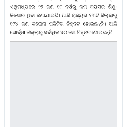
ଏଥିମଧ୍ୟରେ ୨୨ ଜଣ ୧୮ ବର୍ଷରୁ କମ୍ ବୟସର ଶିଶୁ-
କିଶୋର ଥିବା ଜଣାଯାଇଛି। ଆଜି ରାଜ୍ୟର ୨୩ଟି ଜିଲ୍ଲାରୁ
୧୯୪ ଜଣ କରୋନା ପଜିଟିଭ ଚିହ୍ନଟ ହୋଇଛନ୍ତି। ଆଜି
ଖୋର୍ଦ୍ଧା ଜିଲ୍ଲାରୁ ସର୍ବାଧିକ ୪୦ ଜଣ ଚିହ୍ନଟ ହୋଇଛନ୍ତି।