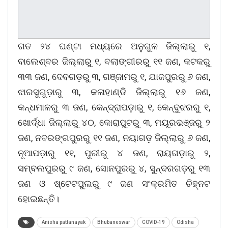
ଗତ ୨୪ ଘଣ୍ଟା ମଧ୍ୟରେ ଅନୁଗୁଳ ଜିଲ୍ଲାରୁ ୧,
ବାଲେଶ୍ବର ଜିଲ୍ଲାରୁ ୧, ବଲାଙ୍ଗୀରରୁ ୧୧ ଜଣ, କଟକରୁ
୩୩ ଜଣ, ଦେବଗଡ଼ରୁ ୩, ଗଞ୍ଜାମରୁ ୧, ଯାଜପୁରରୁ ୬ ଜଣ,
ଝାରସୁଗୁଡ଼ାରୁ ୩, କଳାହାଣ୍ଡି ଜିଲ୍ଲାରୁ ୧୬ ଜଣ,
କନ୍ଧମାଳରୁ ୩ ଜଣ, କେନ୍ଦ୍ରାପଡ଼ାରୁ ୧, କେନ୍ଦୁଝରରୁ ୧,
ଖୋର୍ଦ୍ଧା ଜିଲ୍ଲାରୁ ୪୦, କୋରାପୁଟରୁ ୩, ମୟୂରଭଞ୍ଜରୁ ୨
ଜଣ, ନବରଙ୍ଗପୁରରୁ ୧୧ ଜଣ, ନୟାଗଡ଼ ଜିଲ୍ଲାରୁ ୬ ଜଣ,
ନୂଆପଡ଼ାରୁ ୧୧, ପୁରୀରୁ ୪ ଜଣ, ରାୟଗଡ଼ାରୁ ୨,
ସମ୍ବଲପୁରରୁ ୯ ଜଣ, ସୋନପୁରରୁ ୪, ସୁନ୍ଦରଗଡ଼ରୁ ୧୩
ଜଣ ଓ ଷ୍ଟେଟପୁଲରୁ ୯ ଜଣ ସଂକ୍ରମିତ ଚିହ୍ନଟ
ହୋଇଛନ୍ତି।
Anisha pattanayak
Bhubaneswar
COVID-19
Odisha