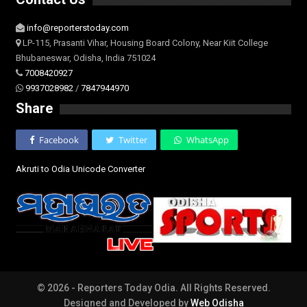
info@reporterstoday.com
LP-115, Prasanti Vihar, Housing Board Colony, Near Kiit College
Bhubaneswar, Odisha, India 751024
7008420927
9937028982
/
7847944970
Share
Facebook
Twitter
WhatsApp
Akruti to Odia Unicode Converter
© 2026 - Reporters Today Odia. All Rights Reserved.
Designed and Developed by
Web Odisha