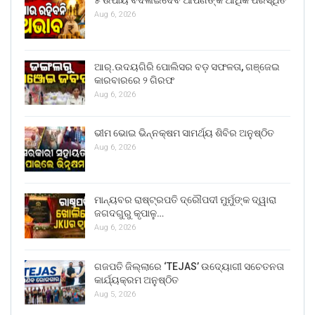
୫ ଉପାୟ ବଦଳାଇଦେବ ଆପଣଙ୍କ ଆର୍ଥିକ ପରିସ୍ଥିତି
Aug 6, 2026
ଆର୍.ଉଦୟଗିରି ପୋଲିସର ବଡ଼ ସଫଳତା, ଗଞ୍ଜେଇ
କାରବାରରେ ୨ ଗିରଫ
Aug 6, 2026
ଭୀମ ଭୋଇ ଭିନ୍ନକ୍ଷମ ସାମର୍ଥ୍ୟ ଶିବିର ଅନୁଷ୍ଠିତ
Aug 6, 2026
ମାନ୍ୟବର ରାଷ୍ଟ୍ରପତି ଦ୍ରୌପଦୀ ମୁର୍ମୁଙ୍କ ଦ୍ୱାରା
ଜଗଦଗୁରୁ କୃପାଳୁ…
Aug 6, 2026
ଗଜପତି ଜିଲ୍ଲାରେ ‘TEJAS’ ଉଦ୍ୟୋଗୀ ସଚେତନତା
କାର୍ଯ୍ୟକ୍ରମ ଅନୁଷ୍ଠିତ
Aug 5, 2026