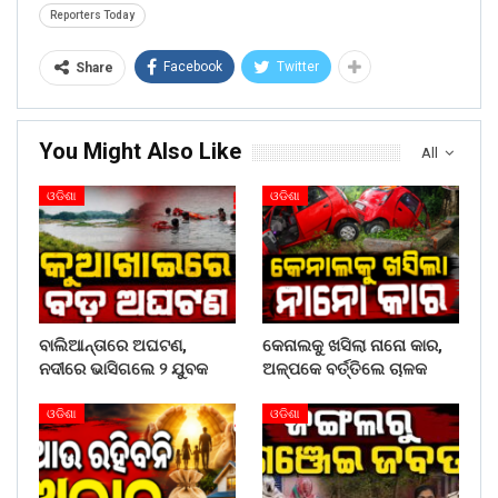
Reporters Today
Facebook
Twitter
Share
You Might Also Like
All
ଓଡିଶା
ଓଡିଶା
ବାଲିଆନ୍ତାରେ ଅଘଟଣ,
କେନାଲକୁ ଖସିଲା ନାନୋ କାର,
ନଦୀରେ ଭାସିଗଲେ ୨ ଯୁବକ
ଅଳ୍ପକେ ବର୍ତ୍ତିଲେ ଚାଳକ
ଓଡିଶା
ଓଡିଶା