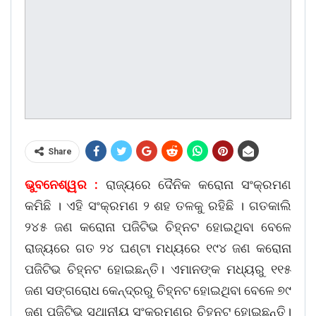
Share
ଭୁବନେଶ୍ୱର :
ରାଜ୍ୟରେ ଦୈନିକ କରୋନା ସଂକ୍ରମଣ
କମିଛି । ଏହି ସଂକ୍ରମଣ ୨ ଶହ ତଳକୁ ରହିଛି । ଗତକାଲି
୨୪୫ ଜଣ କରୋନା ପଜିଟିଭ ଚିହ୍ନଟ ହୋଇଥିବା ବେଳେ
ରାଜ୍ୟରେ ଗତ ୨୪ ଘଣ୍ଟା ମଧ୍ୟରେ ୧୯୪ ଜଣ କରୋନା
ପଜିଟିଭ ଚିହ୍ନଟ ହୋଇଛନ୍ତି। ଏମାନଙ୍କ ମଧ୍ୟରୁ ୧୧୫
ଜଣ ସଙ୍ଗରୋଧ କେନ୍ଦ୍ରରୁ ଚିହ୍ନଟ ହୋଇଥିବା ବେଳେ ୭୯
ଜଣ ପଜିଟିଭ ସ୍ଥାନୀୟ ସଂକ୍ରମଣରୁ ଚିହ୍ନଟ ହୋଇଛନ୍ତି।