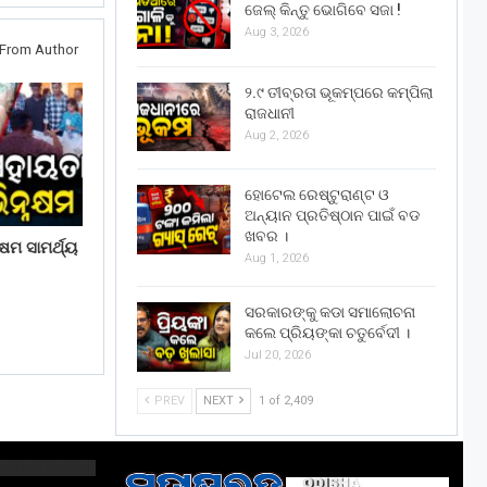
ଜେଲ୍ କିନ୍ତୁ ଭୋଗିବେ ସଜା !
Aug 3, 2026
From Author
୨.୯ ତୀବ୍ରତା ଭୂକମ୍ପରେ କମ୍ପିଲା
ରାଜଧାନୀ
Aug 2, 2026
ହୋଟେଲ ରେଷ୍ଟୁରାଣ୍ଟ ଓ
ଅନ୍ୟାନ ପ୍ରତିଷ୍ଠାନ ପାଇଁ ବଡ
ଖବର ।
ଷମ ସାମର୍ଥ୍ୟ
Aug 1, 2026
ସରକାରଙ୍କୁ କଡା ସମାଲୋଚନା
କଲେ ପ୍ରିୟଙ୍କା ଚତୁର୍ବେଦୀ ।
Jul 20, 2026
PREV
NEXT
1 of 2,409