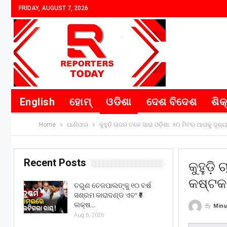
FRIDAY, AUGUST 7, 2026
English
ହୋମ୍
ଓଡିଶା
ଦେଶ ବିଦେଶ
ଶିକ
Home
ପାଣିପାଗ
କୁହୁଡ଼ି ଚାଦର ତଳେ ସାରା ଓଡ଼ିଶା: ୫୦ ମିଟର ଆଗକୁ ଦୃଶ
Recent Posts
କୁହୁଡ଼ି
କଷ୍ଟ
ତରୁଣ ତେଜପାଲଙ୍କୁ ୧୦ ବର୍ଷ
ସଶ୍ରମ କାରାଦଣ୍ଡ ଏବଂ ₹୫
ଲକ୍ଷ…
By
Minu
Aug 6, 2026