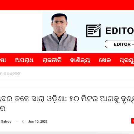
୍ଷା
ଅପରାଧ
ରାଜନୀତି
ଵାଣିଜ୍ୟ
ଖେଳ
ପ୍ରଯୁ
୍ୟମାନ କଷ୍ଟକର
 ଚାଦର ତଳେ ସାରା ଓଡ଼ିଶା: ୫୦ ମିଟର ଆଗକୁ ଦୃଶ
କର
On
Jan 10, 2025
 Sahoo