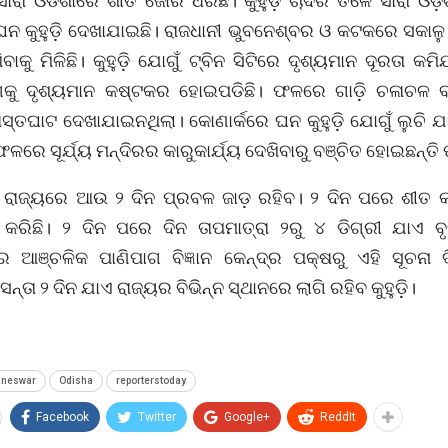
ସାରା ଓଡିଶାରେ ଶୀତ ଜୋର ଧରିଛି। କୁହୁଡ଼ି ଚାଦର ତଳେ ସାରା ଓଡ଼ିଶ
ଘନ କୁହୁଡ଼ି ଦେଖାଯାଇଛି। ରାଜଧାନୀ ଭୁବନେଶ୍ବର ଓ କଟକରେ ସକାଳୁ
ଖିବାକୁ ମିଳିଛି। କୁହୁଡ଼ି ଯୋଗୁଁ ଟ୍ବିନ ସିଟିରେ ଦୃଶ୍ୟମାନ ଦୂରତା କମ
କୁ ଦୃଶ୍ୟମାନ କଷ୍ଟକର ହୋଇପଡିଛି। ଫଳରେ ଗାଡ଼ି ଚଳାଚଳ ବାଧ
ସ୍ତଘାଟ ଦେଖାଯାଇନଥିଲା। କୋଣାର୍କରେ ଘନ କୁହୁଡ଼ି ଯୋଗୁଁ ଲୁଚି ଯ
ରେ ସୂର୍ଯ୍ୟ ମନ୍ଦିରର କାରୁକାର୍ଯ୍ୟ ଦେଖିବାରୁ ବଞ୍ଚିତ ହୋଇଛନ୍ତି 
ରାଜ୍ୟରେ ଆଉ ୨ ଦିନ ପ୍ରବଳ ଜାଡ଼ ରହିବ। ୨ ଦିନ ପରେ ଶୀତ 
ମାନ କରିଛି। ୨ ଦିନ ପରେ ଦିନ ତାପମାତ୍ରା ୨ରୁ ୪ ଡିଗ୍ରୀ ଯାଏ ବୃ
ର ଆଞ୍ଚଳିକ ପାଣିପାଗ ବିଜ୍ଞାନ କେନ୍ଦ୍ର ପକ୍ଷରୁ ଏହି ସୂଚନା 
୍ତା ୨ ଦିନ ଯାଏ ରାଜ୍ୟର ବିଭିନ୍ନ ସ୍ଥାନରେ ଲାଗି ରହିବ କୁହୁଡ଼ି।
aneswar
Odisha
reporterstoday
Facebook
Twitter
Google+
ReddIt