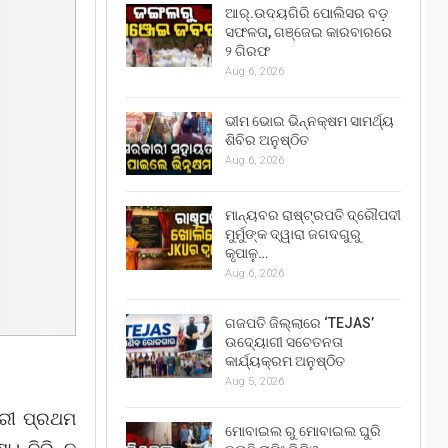
ଆର୍.ଉଦୟଗିରି ପୋଲିସର ବଡ଼
ସଫଳତା, ଗଞ୍ଜେଇ କାରବାରରେ
୨ ଗିରଫ
Aug 6, 2026
ଭୀମ ଭୋଇ ଭିନ୍ନକ୍ଷମ ସାମର୍ଥ୍ୟ
ଶିବିର ଅନୁଷ୍ଠିତ
Aug 6, 2026
ମାନ୍ୟବର ରାଷ୍ଟ୍ରପତି ଦ୍ରୌପଦୀ
ମୁର୍ମୁଙ୍କ ଦ୍ୱାରା ଜଗଦଗୁରୁ
କୃପାଳୁ…
Aug 6, 2026
ଗଜପତି ଜିଲ୍ଲାରେ ‘TEJAS’
ଉଦ୍ୟୋଗୀ ସଚେତନତା
କାର୍ଯ୍ୟକ୍ରମ ଅନୁଷ୍ଠିତ
Aug 5, 2026
ଆରୀ ପ୍ରଥମ
ମୋବାଇଲ ରୁ ମୋବାଇଲ ଘୁରି