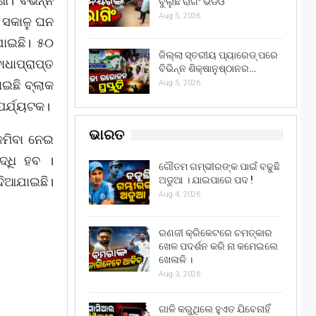
ା। ବିଭିନ୍ନ
ବୁଲୁଛି ରାଗିଂ ଭିଡିଓ
Aug 5, 2026
 ସକାଳୁ ଘନ
ିଯାଇଛି। ୫୦
ଜିଲ୍ଲା ସ୍ତରୀୟ ପ୍ୟାରେଡ୍ ପରେ
ାପ୍ରାପ୍ତ
ବିଭିନ୍ନ ଶିକ୍ଷାନୁଷ୍ଠାନର…
ାଇଛି ବ୍ଲାକ
Aug 5, 2026
ପର୍ଯ୍ୟଟକ।
ଭାରତ
କମିବା ନେଇ
ଦ୍ଧି ହବ ।
ଗୌତମ ଗମ୍ଭୀରଙ୍କ ପାଇଁ ବଢୁଛି
ଅଡୁଆ । ଯାଇପାରେ ପଦ !
ଦିଆଯାଇଛି।
Aug 4, 2026
ରଣଜୀ କ୍ରିକେଟରେ ଚମତ୍କାର
ଖେଳ ପଦର୍ଶନ କରି ନା କମେଇଲେ
ଖେଳାଳି ।
Aug 3, 2026
ଗାଳି କରୁଥିଲେ ହୁଏତ ଯିବେନାହିଁ