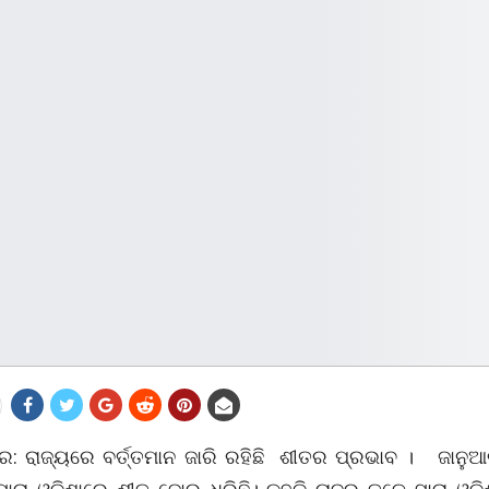
ର: ରାଜ୍ୟରେ ବର୍ତ୍ତମାନ ଜାରି ରହିଛି ଶୀତର ପ୍ରଭାବ । ଜାନୁ