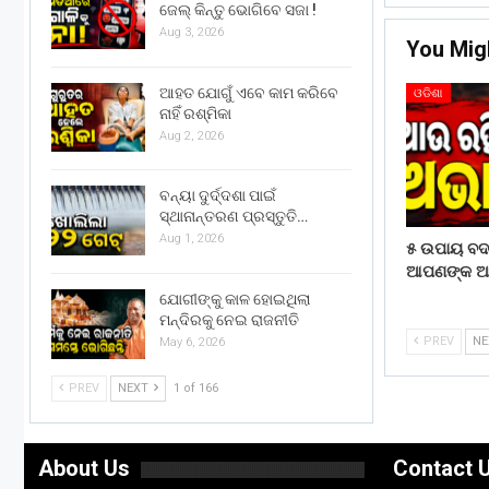
ଜେଲ୍ କିନ୍ତୁ ଭୋଗିବେ ସଜା !
Aug 3, 2026
You Mig
ଆହତ ଯୋଗୁଁ ଏବେ କାମ କରିବେ
ଓଡିଶା
ନାହିଁ ରଶ୍ମିକା
Aug 2, 2026
ବନ୍ୟା ଦୁର୍ଦ୍ଦଶା ପାଇଁ
ସ୍ଥାନାନ୍ତରଣ ପ୍ରସ୍ତୁତି…
Aug 1, 2026
୫ ଉପାୟ ବ
ଆପଣଙ୍କ ଆର୍
ଯୋଗୀଙ୍କୁ କାଳ ହୋଇଥିଲା
ମନ୍ଦିରକୁ ନେଇ ରାଜନୀତି
PREV
N
May 6, 2026
PREV
NEXT
1 of 166
About Us
Contact 