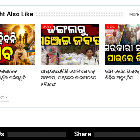
ht Also Like
More 
ଓଡିଶା
ଓଡିଶା
ଦଳାଇଦେବ
ଆର୍.ଉଦୟଗିରି ପୋଲିସର ବଡ଼
ଭୀମ ଭୋଇ ଭିନ୍ନକ୍
ଥିକ ପରିସ୍ଥିତି
ସଫଳତା, ଗଞ୍ଜେଇ କାରବାରରେ
ଶିବିର ଅନୁଷ୍ଠିତ
୨ ଗିରଫ
EXT
Us
Share