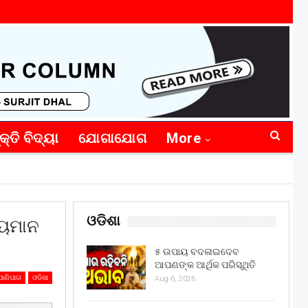
କ୍ତି ବିଦ୍ୟା
ଯୋଗାଯୋଗ
More
ଓଡିଶା
୍ୟମାନ
୫ ଉପାୟ ବଦଳାଇଦେବ
ଆପଣଙ୍କ ଆର୍ଥିକ ପରିସ୍ଥିତି
ପାଣିପାଗ
ଓଡିଶା
Aug 6, 2026