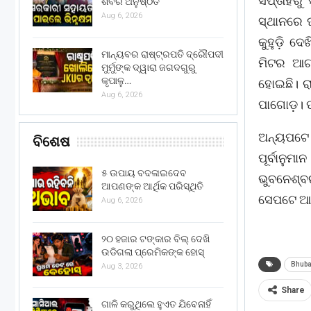
ସପ୍ତାହରୁ 
ଶିବିର ଅନୁଷ୍ଠିତ
Aug 6, 2026
ସ୍ଥାନରେ 
କୁହୁଡ଼ି ଦେ
ମାନ୍ୟବର ରାଷ୍ଟ୍ରପତି ଦ୍ରୌପଦୀ
ମିଟର ଆଗ
ମୁର୍ମୁଙ୍କ ଦ୍ୱାରା ଜଗଦଗୁରୁ
କୃପାଳୁ…
ହୋଇଛି। ରା
Aug 6, 2026
ପାଗୋଡ଼। ଫଳ
ଅନ୍ୟପଟେ 
ବିଶେଷ
ପୂର୍ବାନୁ
୫ ଉପାୟ ବଦଳାଇଦେବ
ଭୁବନେଶ୍ବ
ଆପଣଙ୍କ ଆର୍ଥିକ ପରିସ୍ଥିତି
ସେପଟେ ଆସନ
Aug 6, 2026
୨୦ ହଜାର ଟଙ୍କାର ବିଲ୍ ଦେଖି
ଉଡିଗଲା ପ୍ରେମିକଙ୍କ ହୋସ୍
Bhub
Aug 3, 2026
Share
ଗାଳି କରୁଥିଲେ ହୁଏତ ଯିବେନାହିଁ