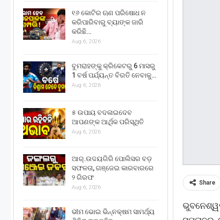
୧୬ କୋଟିର ଋଣ ପରିଷୋଧ ନ
କରିପାରିବାରୁ ବ୍ୟାଙ୍କ ଜାରି
କରିଛି…
Aug 6, 2026
ବୁମରାହଙ୍କୁ କ୍ରିକେଟରୁ 6 ମାସରୁ
1 ବର୍ଷ ପର୍ଯ୍ୟନ୍ତ ବିରତି ନେବାକୁ…
Aug 6, 2026
୫ ଉପାୟ ବଦଳାଇଦେବ
ଆପଣଙ୍କ ଆର୍ଥିକ ପରିସ୍ଥିତି
Aug 6, 2026
ଆର୍.ଉଦୟଗିରି ପୋଲିସର ବଡ଼
ସଫଳତା, ଗଞ୍ଜେଇ କାରବାରରେ
୨ ଗିରଫ
Share
Aug 6, 2026
ଭୁବନେଶ୍ୱ
ଭୀମ ଭୋଇ ଭିନ୍ନକ୍ଷମ ସାମର୍ଥ୍ୟ