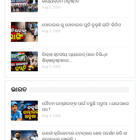
କାର୍ଯ୍ୟକ୍ରମ ଅନୁଷ୍ଠିତ
Aug 5, 2026
ମୋବାଇଲ ରୁ ମୋବାଇଲ ଘୁରି ବୁଲୁଛି ରାଗିଂ ଭିଡିଓ
Aug 5, 2026
ଜିଲ୍ଲା ସ୍ତରୀୟ ପ୍ୟାରେଡ୍ ପରେ ବିଭିନ୍ନ
ଶିକ୍ଷାନୁଷ୍ଠାନର…
Aug 5, 2026
ଭାରତ
ଗୌତମ ଗମ୍ଭୀରଙ୍କ ପାଇଁ ବଢୁଛି ଅଡୁଆ । ଯାଇପାରେ
ପଦ !
Aug 4, 2026
ରଣଜୀ କ୍ରିକେଟରେ ଚମତ୍କାର ଖେଳ ପଦର୍ଶନ କରି ନା
କମେଇଲେ ଖେଳାଳି ।