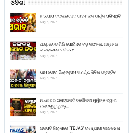
ଓଡିଶା
୫ ଉପାୟ ବଦଳାଇଦେବ ଆପଣଙ୍କ ଆର୍ଥିକ ପରିସ୍ଥିତି
Aug 6, 2026
ଆର୍.ଉଦୟଗିରି ପୋଲିସର ବଡ଼ ସଫଳତା, ଗଞ୍ଜେଇ
କାରବାରରେ ୨ ଗିରଫ
Aug 6, 2026
ଭୀମ ଭୋଇ ଭିନ୍ନକ୍ଷମ ସାମର୍ଥ୍ୟ ଶିବିର ଅନୁଷ୍ଠିତ
Aug 6, 2026
ମାନ୍ୟବର ରାଷ୍ଟ୍ରପତି ଦ୍ରୌପଦୀ ମୁର୍ମୁଙ୍କ ଦ୍ୱାରା
ଜଗଦଗୁରୁ କୃପାଳୁ…
Aug 6, 2026
ଗଜପତି ଜିଲ୍ଲାରେ ‘TEJAS’ ଉଦ୍ୟୋଗୀ ସଚେତନତା