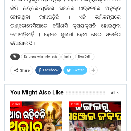
କିମି ଉତ୍ତର-ପୂର୍ବରେ ସମତଳ ଅଞ୍ଚଳରେ ଅନୁଭୂତ
ହୋଇଥିବା ଜଣାପଡ଼ିଛି । ଏହି ଭୂମିକମ୍ପରେ
ଇଣ୍ଡୋନେସିଆରେ କୌଣସି କ୍ଷୟକ୍ଷତି ହୋଇଥିବା
ଜଣାପଡ଼ିନାହିଁ । ହେଲେ ସୁନାମୀ ହେବା ନେଇ ସତର୍କତା
ଦିଆଯାଇଛି ।
Earthquake in Indonesia
India
New Delhi
Facebook
Twitter
Share
You Might Also Like
All
ଓଡିଶା
ଓଡିଶା