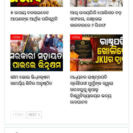
୫ ଉପାୟ ବଦଳାଇଦେବ
ଆର୍.ଉଦୟଗିରି ପୋଲିସର ବଡ଼
ଆପଣଙ୍କ ଆର୍ଥିକ ପରିସ୍ଥିତି
ସଫଳତା, ଗଞ୍ଜେଇ
କାରବାରରେ ୨ ଗିରଫ
ଓଡିଶା
ଓଡିଶା
ଭୀମ ଭୋଇ ଭିନ୍ନକ୍ଷମ
ମାନ୍ୟବର ରାଷ୍ଟ୍ରପତି
ସାମର୍ଥ୍ୟ ଶିବିର ଅନୁଷ୍ଠିତ
ଦ୍ରୌପଦୀ ମୁର୍ମୁଙ୍କ ଦ୍ୱାରା
ଜଗଦଗୁରୁ କୃପାଳୁ
ବିଶ୍ୱବିଦ୍ୟାଳୟର ଭବ୍ୟ
ଉଦଘାଟନ
PREV
NEXT