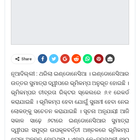
Share
ନୂଆଦିଲ୍ଲୀ : ଥରିଲା ଇଣ୍ଡୋନେସିଆ । ଇଣ୍ଡୋନେସିଆର
ଉତ୍ତର ସୁମାତ୍ରା ଦ୍ୱୀପରେ ଭୂମିକମ୍ପ ଅନୁଭୂତ ହୋଇଛି ।
ଭୂମିକମ୍ପର ତୀବ୍ରତା ରିକ୍ଟର ସ୍କେଲରେ ୬.୧ ରେକର୍ଡ
କରାଯାଇଛି । ଭୂମିକମ୍ପ ହେବା ଯୋଗୁଁ ସୁନାମୀ ହେବା ନେଇ
ଲୋକଙ୍କୁ ସଚେତନ କରାଯାଇଛି । ସୂଚନା ଅନୂଯାୟୀ ଆଜି
ସକାଳ ସାଢ଼େ ୬ଟାରେ ଇଣ୍ଡୋନେସିଆର ସୁମାତ୍ରା
ଦ୍ୱୀପର ସମୁଦ୍ର ଉପକୂଳବର୍ତ୍ତୀ ଅଞ୍ଚଳରେ ଭୂମିକମ୍ପ
ଝଟକା ଅନୁଭୂତ ହୋଇଥିଲା । ଏହାର କେନ୍ଦ୍ରସ୍ଥଳୀ ୧୨୦