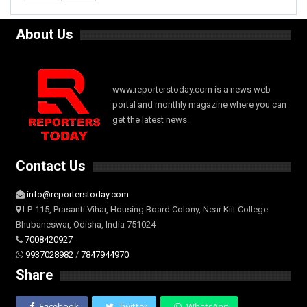
About Us
www.reporterstoday.com is a news web
portal and monthly magazine where you can
get the latest news.
Contact Us
info@reporterstoday.com
LP-115, Prasanti Vihar, Housing Board Colony, Near Kiit College
Bhubaneswar, Odisha, India 751024
7008420927
9937028982
/
7847944970
Share
Facebook
Twitter
WhatsApp