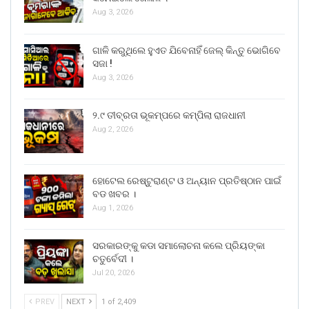
Aug 3, 2026
ଗାଳି କରୁଥିଲେ ହୁଏତ ଯିବେନାହିଁ ଜେଲ୍ କିନ୍ତୁ ଭୋଗିବେ
ସଜା !
Aug 3, 2026
୨.୯ ତୀବ୍ରତା ଭୂକମ୍ପରେ କମ୍ପିଲା ରାଜଧାନୀ
Aug 2, 2026
ହୋଟେଲ ରେଷ୍ଟୁରାଣ୍ଟ ଓ ଅନ୍ୟାନ ପ୍ରତିଷ୍ଠାନ ପାଇଁ
ବଡ ଖବର ।
Aug 1, 2026
ସରକାରଙ୍କୁ କଡା ସମାଲୋଚନା କଲେ ପ୍ରିୟଙ୍କା
ଚତୁର୍ବେଦୀ ।
Jul 20, 2026
PREV
NEXT
1 of 2,409