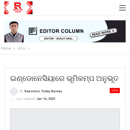
Home
ଓଡିଶା
ଇଣ୍ଡୋନେସିୟାରେ ଭୂମିକମ୍ପ ଅନୁଭୂତ
ଓଡିଶା
By
Reporters Today Bureau
Last updated
Jan 16, 2023