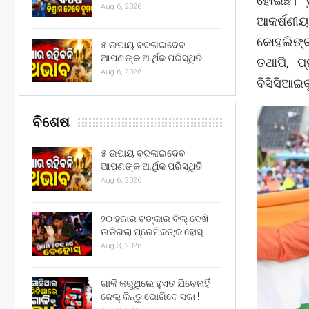
ହୋଇଛି। ଟ
Aug 6, 2026
ଆକର୍ଷଣୀୟ
କୋହଲିଙ୍କ
୫ ଉପାୟ ବଦଳାଇଦେବ
ଆପଣଙ୍କ ଆର୍ଥିକ ପରିସ୍ଥିତି
ତଥାପି, ପ
Aug 6, 2026
ବିସିସିଆଇକ
ବିଶେଷ
୫ ଉପାୟ ବଦଳାଇଦେବ
ଆପଣଙ୍କ ଆର୍ଥିକ ପରିସ୍ଥିତି
Aug 6, 2026
୨୦ ହଜାର ଟଙ୍କାର ବିଲ୍ ଦେଖି
ଉଡିଗଲା ପ୍ରେମିକଙ୍କ ହୋସ୍
Aug 3, 2026
ଗାଳି କରୁଥିଲେ ହୁଏତ ଯିବେନାହିଁ
ଜେଲ୍ କିନ୍ତୁ ଭୋଗିବେ ସଜା !