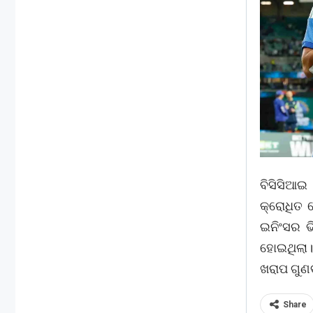
ବିସିସିଆଇ
କ୍ରୋଧିତ 
ଇନିଂସର ଭ
ହୋଇଥିଲା। 
ଖରାପ ଗୁଣ
Share