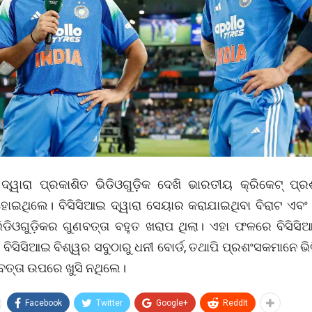
 ଦ୍ୱାରା ପ୍ରକାଶିତ ଭିଡିଓଗୁଡ଼ିକ ଦେଖି ଭାରତୀୟ କ୍ରିକେଟ୍ ପ୍
ହୋଇଥିଲେ। ବିସିସିଆଇ ଦ୍ୱାରା ସେୟାର କରାଯାଇଥିବା ବିରାଟ ଏବଂ
ିଡିଓଗୁଡ଼ିକର ଗୁଣବତ୍ତା ବହୁତ ଖରାପ ଥିଲା। ଏହା ଫଳରେ ବିସିସି
ବିସିସିଆଇ ବିଶ୍ୱର ସବୁଠାରୁ ଧନୀ ବୋର୍ଡ, ତଥାପି ପ୍ରଶଂସକମାନେ ଭି
ବତ୍ତା ଉପରେ ଖୁସି ନଥିଲେ।
Facebook
Twitter
Google+
ReddIt