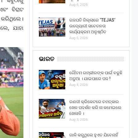
। ସବୁଠାରୁ
Aug 6, 2026
ଏବଂ ବିରାଟ
 କରିଥିଲେ।
ଗଜପତି ଜିଲ୍ଲାରେ ‘TEJAS’
ଉଦ୍ୟୋଗୀ ସଚେତନତା
ିଲେ, ଯାହା
କାର୍ଯ୍ୟକ୍ରମ ଅନୁଷ୍ଠିତ
Aug 5, 2026
ଭାରତ
ଗୌତମ ଗମ୍ଭୀରଙ୍କ ପାଇଁ ବଢୁଛି
ଅଡୁଆ । ଯାଇପାରେ ପଦ !
Aug 4, 2026
ରଣଜୀ କ୍ରିକେଟରେ ଚମତ୍କାର
ଖେଳ ପଦର୍ଶନ କରି ନା କମେଇଲେ
ଖେଳାଳି ।
Aug 3, 2026
ଗାଳି କରୁଥିଲେ ହୁଏତ ଯିବେନାହିଁ