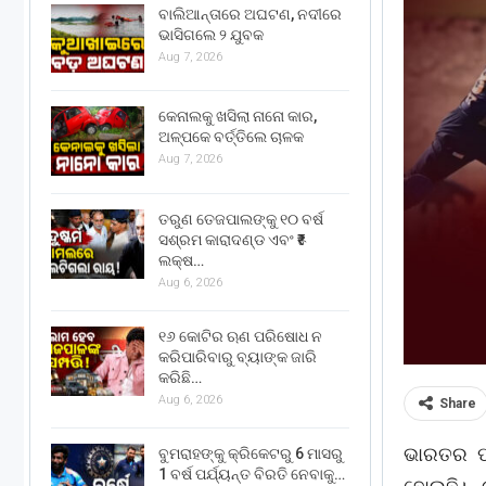
ବାଲିଆନ୍ତାରେ ଅଘଟଣ, ନଦୀରେ
ଭାସିଗଲେ ୨ ଯୁବକ
Aug 7, 2026
କେନାଲକୁ ଖସିଲା ନାନୋ କାର,
ଅଳ୍ପକେ ବର୍ତ୍ତିଲେ ଚାଳକ
Aug 7, 2026
ତରୁଣ ତେଜପାଲଙ୍କୁ ୧୦ ବର୍ଷ
ସଶ୍ରମ କାରାଦଣ୍ଡ ଏବଂ ₹୫
ଲକ୍ଷ…
Aug 6, 2026
୧୬ କୋଟିର ଋଣ ପରିଷୋଧ ନ
କରିପାରିବାରୁ ବ୍ୟାଙ୍କ ଜାରି
କରିଛି…
Aug 6, 2026
Share
ଭାରତର ପ୍
ବୁମରାହଙ୍କୁ କ୍ରିକେଟରୁ 6 ମାସରୁ
1 ବର୍ଷ ପର୍ଯ୍ୟନ୍ତ ବିରତି ନେବାକୁ…