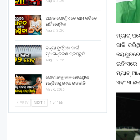
Aug 3, 2026
ଆହତ ଯୋଗୁଁ ଏବେ କାମ କରିବେ
ନାହିଁ ରଶ୍ମିକା
Aug 2, 2026
ମ୍ୟାଚ୍ ପର
ଜାରି କରି
ବନ୍ୟା ଦୁର୍ଦ୍ଦଶା ପାଇଁ
ଜୟପୁରରେ ଅ
ସ୍ଥାନାନ୍ତରଣ ପ୍ରସ୍ତୁତି…
Aug 1, 2026
ଇନିଂସରେ 
ମ୍ୟାଚ୍ ଆନ
ଯୋଗୀଙ୍କୁ କାଳ ହୋଇଥିଲା
ଏବଂ ୩ ଛକା
ମନ୍ଦିରକୁ ନେଇ ରାଜନୀତି
May 6, 2026
PREV
NEXT
1 of 166