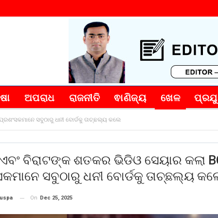
୍ଷା
ଅପରାଧ
ରାଜନୀତି
ଵାଣିଜ୍ୟ
ଖେଳ
ପ୍ରଯୁ
ପ୍ରଶଂସକମାନେ ସବୁଠାରୁ ଧନୀ ବୋର୍ଡକୁ ତାଚ୍ଛଲ୍ୟ କଲେ
ଏବଂ ବିରାଟଙ୍କ ଶତକର ଭିଡିଓ ସେୟାର କଲା B
କମାନେ ସବୁଠାରୁ ଧନୀ ବୋର୍ଡକୁ ତାଚ୍ଛଲ୍ୟ କଲ
On
Dec 25, 2025
puspa