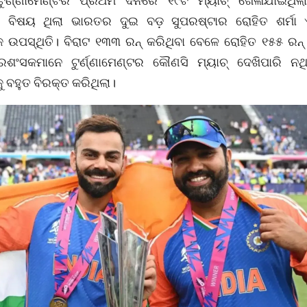
ୁର୍ଣ୍ଣାମେଣ୍ଟର ପ୍ରଥମ ଦିନରେ ୧୯ଟି ମ୍ୟାଚ୍ ଖେଳାଯାଇଥିଲା
 ବିଷୟ ଥିଲା ଭାରତର ଦୁଇ ବଡ଼ ସୁପରଷ୍ଟାର ରୋହିତ ଶର୍ମା 
 ଉପସ୍ଥିତି। ବିରାଟ ୧୩୩ ରନ୍ କରିଥିବା ବେଳେ ରୋହିତ ୧୫୫ ରନ୍
୍ରଶଂସକମାନେ ଟୁର୍ଣ୍ଣାମେଣ୍ଟର କୌଣସି ମ୍ୟାଚ୍ ଦେଖିପାରି ନଥ
ୁ ବହୁତ ବିରକ୍ତ କରିଥିଲା।