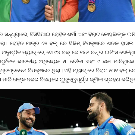
େ ସନ୍ଧ୍ୟାରେ, ବିସିସିଆଇ ରୋହିତ ଶର୍ମା ଏବଂ ବିରାଟ କୋହଲିଙ୍କ ଇନ
ଥିଲା। ରୋହିତ ମାତ୍ର ୬୨ ବଲ୍ ରେ ସିକିମ୍ ବିପକ୍ଷରେ ଶତକ ହାସଲ
ନୁଷ୍ଠିତ ମ୍ୟାଚ୍ ରେ, ସେ ୯୪ ବଲ୍ ରେ ୧୫୫ ରନ୍ ର ଇନିଂସ ଖେଳିଥ
ପୂର୍ବତନ ଭାରତୀୟ ଅଧିନାୟକ ୧୮ ଚୌକା ଏବଂ ୯ ଛକା ମାରିଥିଲେ
୍ଧ୍ରପ୍ରଦେଶ ବିପକ୍ଷରେ ଥିଲା। ଏହି ମ୍ୟାଚ୍ ରେ ବିରାଟ ୧୦୧ ବଲ୍ 
 ମାରି ତାଙ୍କ ଦଳର ବିଜୟରେ ଗୁରୁତ୍ୱପୂର୍ଣ୍ଣ ଭୂମିକା ଗ୍ରହଣ କରିଥ