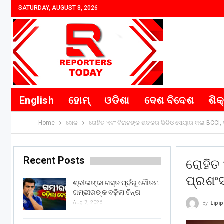
SATURDAY, AUGUST 8, 2026
English
ହୋମ୍
ଓଡିଶା
ଦେଶ ବିଦେଶ
ଶିକ
Home
ଖେଳ
ରୋହିତ ଏବଂ ବିରାଟଙ୍କ ଶତକର ଭିଡିଓ ସେୟାର କଲା BCCI, 
Recent Posts
ରୋହିତ 
ପ୍ରଶଂସ
ଶ୍ରୀଲଙ୍କା ଗସ୍ତ ପୂର୍ବରୁ ଗୌତମ
ଗମ୍ଭୀରଙ୍କ ବଢ଼ିଲା ଚିନ୍ତା
Aug 7, 2026
By
Lipi