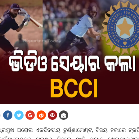
ରମୁଖ ଘରୋଇ ଏକଦିବସୀୟ ଟୁର୍ଣ୍ଣାମେଣ୍ଟ, ବିଜୟ ହଜାରେ ଟ୍