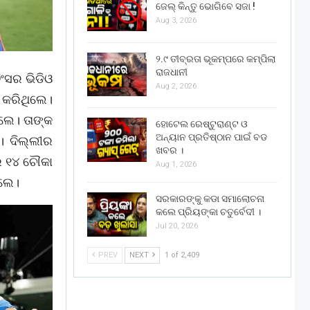
ଜେଲ୍ କିନ୍ତୁ ଭୋଗିବେ ସଜା !
Aug 3, 2026
୨.୯ ତୀବ୍ରତା ଭୂକମ୍ପରେ କମ୍ପିଲା
ରାଜଧାନୀ
ିଂସର ଭିଡିଓ
Aug 2, 2026
 କରିଥିଲେ।
ିଲେ। ତାଙ୍କ
ହୋଟେଲ ରେଷ୍ଟୁରାଣ୍ଟ ଓ
ଅନ୍ୟାନ ପ୍ରତିଷ୍ଠାନ ପାଇଁ ବଡ
। ଦିଲ୍ଲୀର
ଖବର ।
ରେ ୧୪ ଚୌକା
Aug 1, 2026
ିଲେ।
ସରକାରଙ୍କୁ କଡା ସମାଲୋଚନା
କଲେ ପ୍ରିୟଙ୍କା ଚତୁର୍ବେଦୀ ।
Jul 20, 2026
PREV
NEXT
1 of 2,409