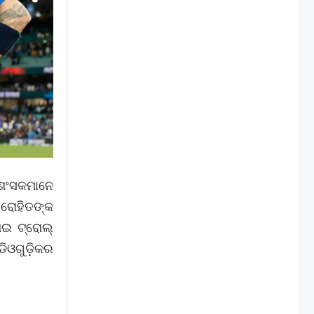
ରଶଂସକମାନେ
 ରୋହିତଙ୍କ
ଆଇ ଟ୍ରୋଲ୍
ଡିଓଗୁଡ଼ିକର