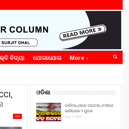
କ୍ତି ବିଦ୍ୟା
ଯୋଗାଯୋଗ
More
ଓଡିଶା
CCI,
େ
ବାଲିଆନ୍ତାରେ ଅଘଟଣ, ନଦୀରେ
ଭାସିଗଲେ ୨ ଯୁବକ
ଖେଳ
Aug 7, 2026