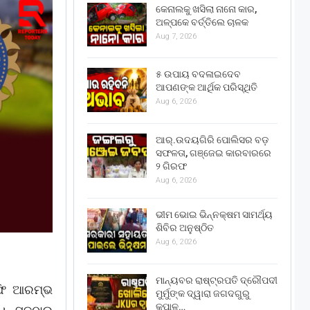
କେନାଲକୁ ଖସିଲା ନାନୋ କାର,
ଅଳ୍ପକେ ବର୍ତ୍ତିଲେ ଚାଳକ
Aug 7, 2026
୫ ଉପାୟ ବଦଳାଇଦେବ
ଆପଣଙ୍କ ଆର୍ଥିକ ପରିସ୍ଥିତି
Aug 6, 2026
ଆର୍.ଉଦୟଗିରି ପୋଲିସର ବଡ଼
ସଫଳତା, ଗଞ୍ଜେଇ କାରବାରରେ
୨ ଗିରଫ
Aug 6, 2026
ଭୀମ ଭୋଇ ଭିନ୍ନକ୍ଷମ ସାମର୍ଥ୍ୟ
ଶିବିର ଅନୁଷ୍ଠିତ
Aug 6, 2026
ମାନ୍ୟବର ରାଷ୍ଟ୍ରପତି ଦ୍ରୌପଦୀ
ରଫି ଆରମ୍ଭ
ମୁର୍ମୁଙ୍କ ଦ୍ୱାରା ଜଗଦଗୁରୁ
କୃପାଳୁ…