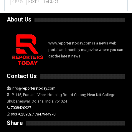
PREV
NEXT
1 of 2,409
About Us
www.reporterstoday.com is a news web
portal and monthly magazine where you can
get the latest news.
Contact Us
info@reporterstoday.com
LP-115, Prasanti Vihar, Housing Board Colony, Near Kiit College
Bhubaneswar, Odisha, India 751024
7008420927
9937028982
/
7847944970
Share