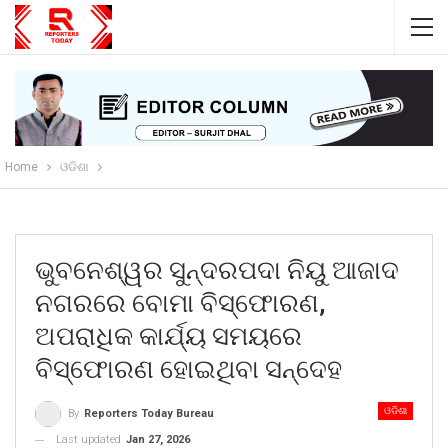
Home
ଓଡିଶା
ଭୁବନେଶ୍ୱର ସୁନ୍ଦରପଦା ନିୟୁ ଆଜାଦ
ନଗରରେ ବୋମା ବିସ୍ଫୋରଣ,
ଅପରାଧିକ କାର୍ଯ୍ୟ ସମୟରେ
ବିସ୍ଫୋରଣ ହୋଇଥିବା ସନ୍ଦେହ
ଓଡିଶା
By
Reporters Today Bureau
Last updated
Jan 27, 2026