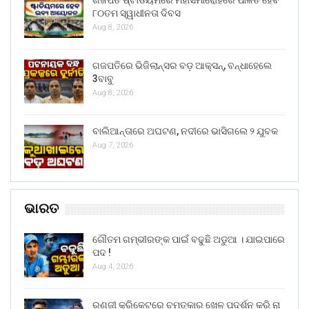
ଗଜପତି ଷ୍ଟାଡିୟମରେ ମହାସମାରୋହରେ ପାଳିତ ହେବ
୮୦ତମ ସ୍ୱାଧୀନତା ଦିବସ
Aug 8, 2026
ଗଜପତିରେ ଭିଜିଲାନ୍ସର ବଡ଼ ଆକ୍ସନ୍, ବନ୍ଧାହେଲେ
3ବାବୁ
Aug 8, 2026
ବାଲିଆନ୍ତାରେ ଅଘଟଣ, ନଦୀରେ ଭାସିଗଲେ ୨ ଯୁବକ
Aug 7, 2026
ଭାରତ
ଗୌତମ ଗମ୍ଭୀରଙ୍କ ପାଇଁ ବଢୁଛି ଅଡୁଆ । ଯାଇପାରେ
ପଦ !
Aug 4, 2026
ରଣଜୀ କ୍ରିକେଟରେ ଚମତ୍କାର ଖେଳ ପଦର୍ଶନ କରି ନା