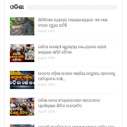
ଓଡିଶା
ଶିମିଳିପାଳ ବ୍ୟାଘ୍ର ଅଭୟାରଣ୍ୟରେ ଏକ ମାଈ
ବାଘର ମୃତ୍ୟୁ ଘଟିଛି
Aug 8, 2026
ଗଣିଆ ଗୋଷ୍ଠୀ ସ୍ୱାସ୍ଥ୍ୟ କେନ୍ଦ୍ରରେ ରୋଗୀ
କଲ୍ୟାଣ ସମିତି ବୈଠକ
Aug 8, 2026
ଉତ୍ତର ଓଡ଼ିଶା ଉପରେ ସକ୍ରିୟ ଲଘୁଚାପ, ପ୍ରବଳରୁ
ଅତିପ୍ରବଳ ବର୍ଷା…
Aug 8, 2026
ଓଡିଶା ଜନତା କଂଗ୍ରେସ ସେବା ସଙ୍ଗଠନର
ପ୍ରଶିକ୍ଷଣ ଶିବିର ଉଦଘାଟିତ
Aug 8, 2026