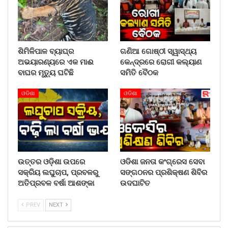
ଶିମିଳିପାଳ ବ୍ୟାଘ୍ର
ଗଣିଆ ଗୋଷ୍ଠୀ ସ୍ୱାସ୍ଥ୍ୟ
ଅଭୟାରଣ୍ୟରେ ଏକ ମାଈ
କେନ୍ଦ୍ରରେ ରୋଗୀ କଲ୍ୟାଣ
ବାଘର ମୃତ୍ୟୁ ଘଟିଛି
ସମିତି ବୈଠକ
ଓଡିଶା
ଓଡିଶା
ଉତ୍ତର ଓଡ଼ିଶା ଉପରେ
ଓଡିଶା ଜନତା କଂଗ୍ରେସ ସେବା
ସକ୍ରିୟ ଲଘୁଚାପ, ପ୍ରବଳରୁ
ସଙ୍ଗଠନର ପ୍ରଶିକ୍ଷଣ ଶିବିର
ଅତିପ୍ରବଳ ବର୍ଷା ଆଶଙ୍କା
ଉଦଘାଟିତ
PREV
NEXT