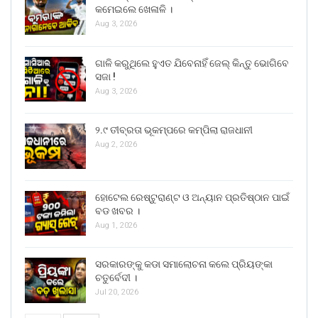
କମେଇଲେ ଖେଳାଳି ।
Aug 3, 2026
ଗାଳି କରୁଥିଲେ ହୁଏତ ଯିବେନାହିଁ ଜେଲ୍ କିନ୍ତୁ ଭୋଗିବେ
ସଜା !
Aug 3, 2026
୨.୯ ତୀବ୍ରତା ଭୂକମ୍ପରେ କମ୍ପିଲା ରାଜଧାନୀ
Aug 2, 2026
ହୋଟେଲ ରେଷ୍ଟୁରାଣ୍ଟ ଓ ଅନ୍ୟାନ ପ୍ରତିଷ୍ଠାନ ପାଇଁ
ବଡ ଖବର ।
Aug 1, 2026
ସରକାରଙ୍କୁ କଡା ସମାଲୋଚନା କଲେ ପ୍ରିୟଙ୍କା
ଚତୁର୍ବେଦୀ ।
Jul 20, 2026