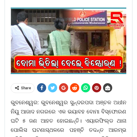
Share
ଭୁବନେଶ୍ୱର: ଭୁବନେଶ୍ୱର ସୁନ୍ଦରପଦା ଅଞ୍ଚଳ ଅଧୀନ
ନିୟୁ ଆଜାଦ ନଗରରେ ଏକ ଭୟାବହ ବୋମା ବିସ୍ଫୋରଣ
ଘଟି ୫ ଜଣ ଆହତ ହୋଇଛନ୍ତି। ଏୟାରଫିଲ୍ଡ ଥାନା
ପୋଲିସ ଘଟଣାସ୍ଥଳରେ ପହଞ୍ଚି ତଦନ୍ତ ଆରମ୍ଭ