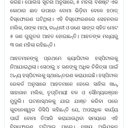
କରିଛି। ପୋଲିସ ସୂଚନା ଅନୁସାରେ, ୫ ମହଲା ବିଶିଷ୍ଟ ଏକ
କୋଠାର ଛାତ ଉପରେ ବୋମା ଭିଡ଼ିବା ବେଳେ ହଠାତ୍
ବିସ୍ଫୋରଣ ଘଟିଥିଲା। ଏହି ବିସ୍ଫୋରଣରେ ସେହନବାଜ
ମଲିକ, ତାଙ୍କ ମାଆ, ବାନ୍ଧବୀ ଓ ଜଣେ ସାଙ୍ଗ ସହିତ ମୋଟ
୫ ଜଣ ଗୁରୁତର ଆହତ ହୋଇଛନ୍ତି। ଆହତଙ୍କ ମଧ୍ୟରୁ
୩ ଜଣ ମହିଳା ରହିଛନ୍ତି।
ଆହତମାନଙ୍କୁ ପ୍ରଥମେ କ୍ୟାପିଟାଲ ହସ୍ପିଟାଲକୁ
ନିଆଯାଇଥିଲା। ସେଠାରୁ ୪ ଜଣଙ୍କୁ ଅଧିକ ଚିକିତ୍ସା ପାଇଁ
ଅନ୍ୟ ହସ୍ପିଟାଲକୁ ସ୍ଥାନାନ୍ତରଣ କରାଯାଇଛି। ହସ୍ପିଟାଲ
ରେକର୍ଡ ଅନୁସାରେ ଆହତମାନେ ହେଲେ ସାହିଲ ଖାନ୍,
ସାହାଜାନ ମଲିକ, ତୃପ୍ତିମୟୀ ବଳ ଓ ସୌମ୍ୟରଞ୍ଜନ
ମୁଦୁଲି। ଘଟଣାସ୍ଥଳକୁ ଯାଇ ଯାଞ୍ଚ କରିବା ପରେ
ଭୁବନେଶ୍ୱର ଡିସିପି କହିଛନ୍ତି ଯେ, ଅପରାଧିକ କାର୍ଯ୍ୟ
ପାଇଁ ବୋମା ତିଆରି କରାଯାଉଥିବା ସମୟରେ ଏହି
ବିସ୍ଫୋରଣ ଘଟିଥାଇ ପାରେ। ମୁଖ୍ୟ ଅଭିଯୁକ୍ତ