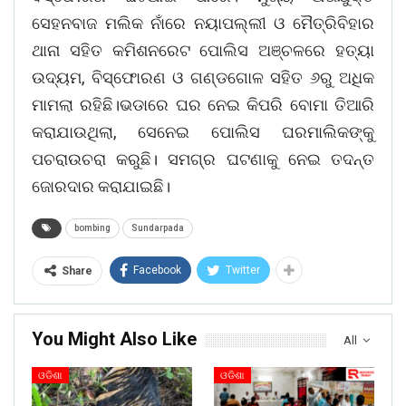
ସେହନବାଜ ମଲିକ ନାଁରେ ନୟାପଲ୍ଲୀ ଓ ମୈତ୍ରିବିହାର
ଥାନା ସହିତ କମିଶନରେଟ ପୋଲିସ ଅଞ୍ଚଳରେ ହତ୍ୟା
ଉଦ୍ୟମ, ବିସ୍ଫୋରଣ ଓ ଗଣ୍ଡଗୋଳ ସହିତ ୬ରୁ ଅଧିକ
ମାମଲା ରହିଛି।ଭଡାରେ ଘର ନେଇ କିପରି ବୋମା ତିଆରି
କରାଯାଉଥିଲା, ସେନେଇ ପୋଲିସ ଘରମାଲିକଙ୍କୁ
ପଚରାଉଚରା କରୁଛି। ସମଗ୍ର ଘଟଣାକୁ ନେଇ ତଦନ୍ତ
ଜୋରଦାର କରାଯାଇଛି।
bombing
Sundarpada
Facebook
Twitter
Share
You Might Also Like
All
ଓଡିଶା
ଓଡିଶା