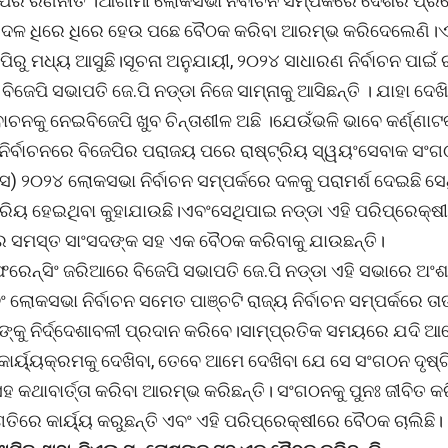
େପିର ରଣନୀତି ।ଆଗାମୀ ଲୋକସଭା ନିର୍ବାଚନ ସମ୍ପର୍କରେ ଦେଶର ପ୍ର
 ଦଳ ଧିରେ ଧିରେ ହେଉ ପଛେ ବୈଠକ କରିବା ଆରମ୍ଭ କରିଦେଲେଣି।
ିରୁ ମଧ୍ୟ ଆସୁଛି।ସୂଚନା ଅନୁଯାୟୀ, ୨୦୨୪ ସାଧାରଣ ନିର୍ବାଚନ ପାଇଁ
ବିଜେପି ସଭାପତି ଜେ.ପି ନଡ୍ଡା ନିଜେ ସାମ୍ନାକୁ ଆସିଛନ୍ତି । ଯାହା ଦେଖିବ
ାଚନକୁ ନେଇବିଜେପି ଖୁବ ଚିନ୍ତାଶୀଳ ଅଛି ।ଯେଉଁଭଳି ଭାବେ କର୍ଣ୍ଣାଟ
 ନିର୍ବାଚନରେ ବିଜେପିର ପରାଜୟ ପରେ ରାଷ୍ଟ୍ରିୟ ସ୍ୱୟଂସେବାକ ସଂ
 ୨୦୨୪ ଲୋକସଭା ନିର୍ବାଚନ ସମ୍ପର୍କରେ ଦଳକୁ ପରାମର୍ଶ ଦେଇଛି ସେ
୍ରିୟ ହେଇଥିବା କୁହାଯାଉଛି।ଏବଂସେଥିପାଇ ନଡ୍ଡା ଏହି ପରିପ୍ରେକ୍ଷୀ
ର ସମସ୍ତ ସାଂସଦଙ୍କ ସହ ଏକ ବୈଠକ କରିବାକୁ ଯାଉଛନ୍ତି।
ରେନ୍ସିଂ ଜରିଆରେ ବିଜେପି ସଭାପତି ଜେ.ପି ନଡ୍ଡା ଏହି ସଭାରେ ଅଂ
 ଲୋକସଭା ନିର୍ବାଚନ ସମେତ ପାଞ୍ଚଟି ରାଜ୍ୟ ନିର୍ବାଚନ ସମ୍ପର୍କରେ ତା
୍କୁ ନିର୍ଦ୍ଦେଶାବଳୀ ପ୍ରଦାନ କରିବେ।ସାମ୍ପ୍ରତିକ ସମୟରେ ଯଦି ଆମ
କାର୍ୟ୍ୟକ୍ରମକୁ ଦେଖିବା, ତେବେ ଆମେ ଦେଖିବା ଯେ ସେ ସଂଗଠନ ଦୃଷ୍ଟି
ହ କଥାବାର୍ତ୍ତା କରିବା ଆରମ୍ଭ କରିଛନ୍ତି। ସଂଗଠନକୁ ପୁନଃ ଜୀବିତ କର
ଗତିରେ କାର୍ୟ୍ୟ କରୁଛନ୍ତି ଏବଂ ଏହି ପରିପ୍ରେକ୍ଷୀରେ ବୈଠକ ଚାଲିଛି।