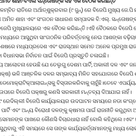
 ଅମିତ ଶାହା-ବିଏଲ ସନ୍ତୋଷଙ୍କ ସହ ଏକ ବୈଠକ କରିଛନ୍ତି
ମ୍ବିତ ରାତିରେ ଅର୍ଥାତ୍ଶୁକ୍ରବାର (୯ ଜୁନ୍) ରେ ବିଜେପି ମୁଖ୍ୟ ଜେ.ପି 
ୀ ଅମିତ ଶାହା ଏବଂ ସଂଗଠନ ସାଧାରଣ ସମ୍ପାଦକ ବି.ଏଲ୍. ସନ୍ତୋଷଙ୍
ବିଜେପି ମୁଖ୍ୟାଳୟରେ ଏକ ବୈଠକ କରିଛନ୍ତି।ଏହି ବୈଠକରେ ବିଜେପି 
ମଧ୍ୟରେ ଆସୁଥିବା ସାଂଗଠନିକ ପରିବର୍ତ୍ତନକୁ ନେଇ ଆଶଙ୍କା ବଢ଼ିଚାଲ
 ଶେଷରେ ମଧ୍ୟପ୍ରଦେଶ ଏବଂ ରାଜସ୍ଥାନ ସମେତ ଅନେକ ପ୍ରମୁଖ ରା
ା ବିଧାନସଭା ନିର୍ବାଚନ ପାଇଁ ବିଜେପି ପ୍ରସ୍ତୁତି ଚଳାଇଛି।
୍ୟ ଆଲୋଚନା ହେଉଛି ଯେ ତେଲୁଗୁ ଦେଶମ ପାର୍ଟି, ଅକାଲୀ ଦଳ ଏବଂ ଜ
ପେକ୍ଷ) ଭଳି ଆଞ୍ଚଳିକ ଦଳର ସମ୍ଭାବ୍ୟ ମିଳିତ ସହଯୋଗରେ ବିଜେପି
ଡେମୋକ୍ରାଟିକ୍ଆଲାଇନ୍ସକୁ ବିସ୍ତାରକରିବାକୁ ଚାହୁଁଛି।ତେବେ ଏପର୍ୟ୍ୟ
ପରେ ବିଜେପି ପକ୍ଷରୁ କଣସି ସରକାରୀ ମନ୍ତବ୍ୟ ଦିଆଯାଇ ନାହିଁ।
୍ ୯ ରେଦିଲ୍ଲୀ ବିଜେପି କାର୍ୟ୍ୟାଳୟର ଉଦଘାଟନ ସମୟରେ ନଡା କଂଗ୍
ାର୍ଟି ଏବଂ ଅନ୍ୟ ବିରୋଧୀ ଦଳଙ୍କୁ କ୍ଷମତା ପାଇଁ ରାଜନୀତି କରୁଥିବ
ସେମାନଙ୍କ ପାଖରେ କୌଣସି ବିଚାରଧାରା ନାହିଁ ବୋଲି କହିଥିଲେ।ଏବଂ ନ
ଥିବାରୁ ଏହି ସମୟରେ ସେ ତାଙ୍କ କାର୍ଯ୍ୟକର୍ତ୍ତାମାନଙ୍କୁ ମଧ୍ୟ ଲୋକ