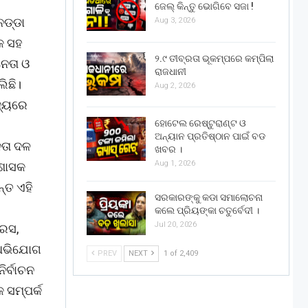
ଜେଲ୍ କିନ୍ତୁ ଭୋଗିବେ ସଜା !
ନଡ୍ଡା
Aug 3, 2026
କ ସହ
୨.୯ ତୀବ୍ରତା ଭୂକମ୍ପରେ କମ୍ପିଲା
ନେତା ଓ
ରାଜଧାନୀ
ିଛି।
Aug 2, 2026
ଜ୍ୟରେ
ହୋଟେଲ ରେଷ୍ଟୁରାଣ୍ଟ ଓ
ଅନ୍ୟାନ ପ୍ରତିଷ୍ଠାନ ପାଇଁ ବଡ
ନତା ଦଳ
ଖବର ।
Aug 1, 2026
 ଶାସକ
ନ୍ତ ଏହି
ସରକାରଙ୍କୁ କଡା ସମାଲୋଚନା
କଲେ ପ୍ରିୟଙ୍କା ଚତୁର୍ବେଦୀ ।
Jul 20, 2026
ରେସ,
ା ଅଭିଯୋଗ
PREV
NEXT
1 of 2,409
ିର୍ବାଚନ
 ସମ୍ପର୍କ