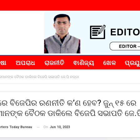
୍ଷା
ଅପରାଧ
ରାଜନୀତି
ଵାଣିଜ୍ୟ
ଖେଳ
ପ୍ରଯୁ
ସଦମାନଙ୍କ ବୈଠକ ଡାକିଲେ ବିଜେପି ସଭାପତି ଜେ.ପି ନଡ୍ଡା
େ ବିଜେପିର ରଣନୀତି କ’ଣ ହେବ? ଜୁନ୍ ୧୫ ରେ
ାନଙ୍କ ବୈଠକ ଡାକିଲେ ବିଜେପି ସଭାପତି ଜେ.ପ
On
Jun 10, 2023
rters Today Bureau