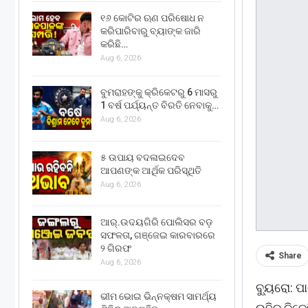
୧୬ କୋଟିର ଋଣ ପରିଷୋଧ ନ
କରିପାରିବାରୁ ବ୍ୟାଙ୍କ ଜାରି
କରିଛି…
Aug 6, 2026
ବୁମରାହଙ୍କୁ କ୍ରିକେଟରୁ 6 ମାସରୁ
1 ବର୍ଷ ପର୍ଯ୍ୟନ୍ତ ବିରତି ନେବାକୁ…
Aug 6, 2026
୫ ଉପାୟ ବଦଳାଇଦେବ
ଆପଣଙ୍କ ଆର୍ଥିକ ପରିସ୍ଥିତି
Aug 6, 2026
ଆର୍.ଉଦୟଗିରି ପୋଲିସର ବଡ଼
ସଫଳତା, ଗଞ୍ଜେଇ କାରବାରରେ
୨ ଗିରଫ
Share
Aug 6, 2026
ବ୍ୟୁରୋ: ପ
ଭୀମ ଭୋଇ ଭିନ୍ନକ୍ଷମ ସାମର୍ଥ୍ୟ