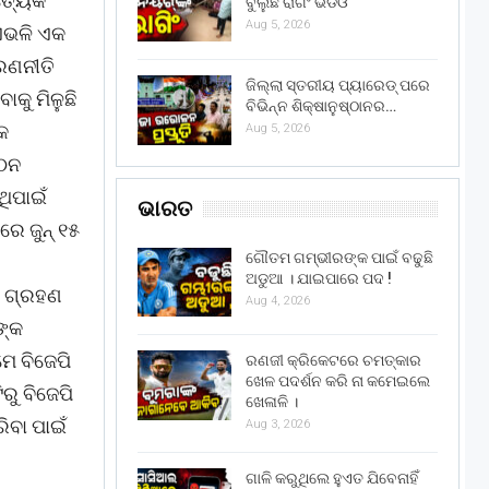
ତ୍ୟେକ
ବୁଲୁଛି ରାଗିଂ ଭିଡିଓ
Aug 5, 2026
ଏଭଳି ଏକ
 ରଣନୀତି
ଜିଲ୍ଲା ସ୍ତରୀୟ ପ୍ୟାରେଡ୍ ପରେ
ାକୁ ମିଳୁଛି
ବିଭିନ୍ନ ଶିକ୍ଷାନୁଷ୍ଠାନର…
କ
Aug 5, 2026
ଗଠନ
ଥିପାଇଁ
ଭାରତ
ରେ ଜୁନ୍ ୧୫
ଗୌତମ ଗମ୍ଭୀରଙ୍କ ପାଇଁ ବଢୁଛି
ଅଡୁଆ । ଯାଇପାରେ ପଦ !
ଶ ଗ୍ରହଣ
Aug 4, 2026
ଙ୍କ
େ ବିଜେପି
ରଣଜୀ କ୍ରିକେଟରେ ଚମତ୍କାର
ଖେଳ ପଦର୍ଶନ କରି ନା କମେଇଲେ
ରୁ ବିଜେପି
ଖେଳାଳି ।
ିବା ପାଇଁ
Aug 3, 2026
ଗାଳି କରୁଥିଲେ ହୁଏତ ଯିବେନାହିଁ