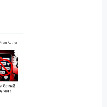
From Author
 ଯିବେନାହିଁ
େ ସଜା !