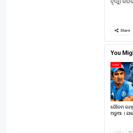
ବୃଦ୍ଧି କରି
Share
You Mig
ଖେଳ
ଗୌତମ ଗମ୍ଭୀ
ଅଡୁଆ । ଯା
PREV
N