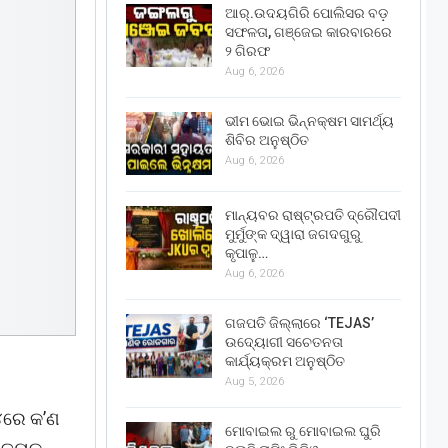
ଆର୍.ଉଦୟଗିରି ପୋଲିସର ବଡ଼
ସଫଳତା, ଗଞ୍ଜେଇ କାରବାରରେ
୨ ଗିରଫ
Aug 6, 2026
ଭୀମ ଭୋଇ ଭିନ୍ନକ୍ଷମ ସାମର୍ଥ୍ୟ
ଶିବିର ଅନୁଷ୍ଠିତ
Aug 6, 2026
ମାନ୍ୟବର ରାଷ୍ଟ୍ରପତି ଦ୍ରୌପଦୀ
ମୁର୍ମୁଙ୍କ ଦ୍ୱାରା ଜଗଦଗୁରୁ
କୃପାଳୁ…
Aug 6, 2026
ଗଜପତି ଜିଲ୍ଲାରେ ‘TEJAS’
ଉଦ୍ୟୋଗୀ ସଚେତନତା
କାର୍ଯ୍ୟକ୍ରମ ଅନୁଷ୍ଠିତ
Aug 5, 2026
୨୪ରେ କ’ଣ
ମୋବାଇଲ ରୁ ମୋବାଇଲ ଘୁରି