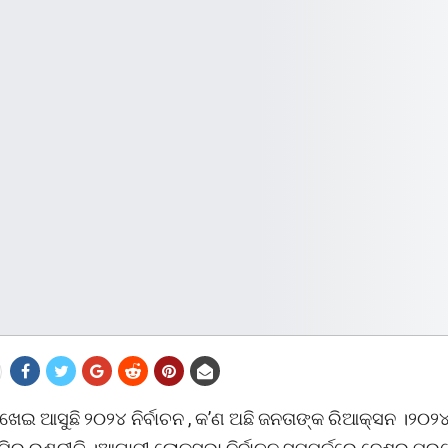
ାଖେଇ ଆସୁଛି ୨୦୨୪ ନିର୍ବାଚନ , କ’ଣ ଅଛି ଜନତାଙ୍କ ରିଆକ୍ସନ ।୨୦