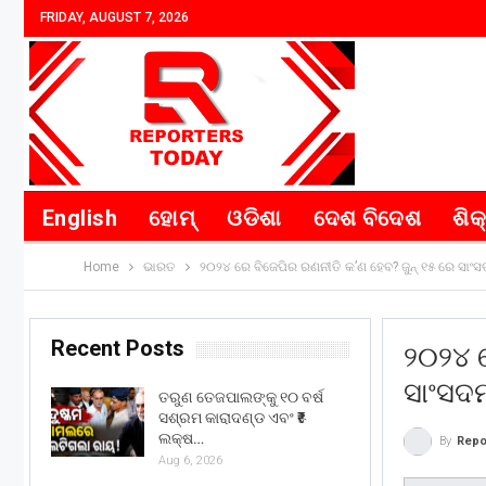
FRIDAY, AUGUST 7, 2026
English
ହୋମ୍
ଓଡିଶା
ଦେଶ ବିଦେଶ
ଶିକ
Home
ଭାରତ
୨୦୨୪ ରେ ବିଜେପିର ରଣନୀତି କ’ଣ ହେବ? ଜୁନ୍ ୧୫ ରେ ସାଂ
Recent Posts
୨୦୨୪ ର
ସାଂସଦମ
ତରୁଣ ତେଜପାଲଙ୍କୁ ୧୦ ବର୍ଷ
ସଶ୍ରମ କାରାଦଣ୍ଡ ଏବଂ ₹୫
ଲକ୍ଷ…
By
Repo
Aug 6, 2026