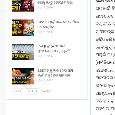
ଜେପି ନଡା
ଜେଲ୍ କିନ୍ତୁ ଭୋଗିବେ ସଜା !
ଗତକାଲି ବିଳ
Aug 3, 2026
ଗୃହମନ୍ତ୍ର
ଆହତ ଯୋଗୁଁ ଏବେ କାମ କରିବେ
ଦିଲ୍ଲୀର 
ନାହିଁ ରଶ୍ମିକା
ସାଂସଦଙ୍କ 
Aug 2, 2026
ଚଳିତବର୍ଷ
ବନ୍ୟା ଦୁର୍ଦ୍ଦଶା ପାଇଁ
ହେବାକୁ ଥିବ
ସ୍ଥାନାନ୍ତରଣ ପ୍ରସ୍ତୁତି…
ଆହୁରି ମଧ
Aug 1, 2026
(ଧର୍ମନିର
ନ୍ୟାସନାଲ 
ଯୋଗୀଙ୍କୁ କାଳ ହୋଇଥିଲା
ମନ୍ଦିରକୁ ନେଇ ରାଜନୀତି
ଆଲୋଚନା ଉ
May 6, 2026
ତେବେ ଜୁନ
PREV
NEXT
1 of 166
ଆମ୍ଆଦମୀ ପ
କରିବା ସହ 
ପାଖେଇ ଆସୁ