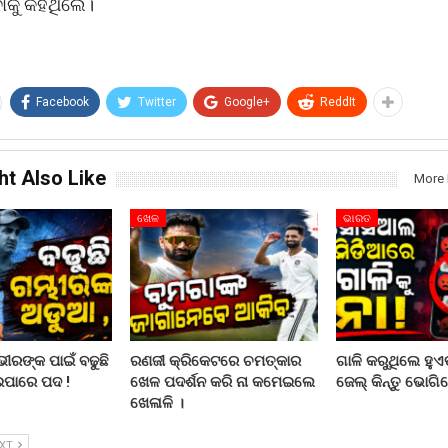
ବାକୁ କହିଥିଲେ।
Facebook
Twitter
Google+
ReddIt
ht Also Like
More 
ଖେଳ
ଭାରତ
ରଙ୍କ ପାଇଁ ବଢୁଛି
ରଣଜୀ କ୍ରିକେଟରେ ଚମତ୍କାର
ଗାଳି କରୁଥିଲେ ହୁଏତ
ଇପାରେ ପଦ !
ଖେଳ ପଦର୍ଶନ କରି ନା କମେଇଲେ
ଜେଲ୍ କିନ୍ତୁ ଭୋଗିବ
ଖେଳାଳି ।
EXT