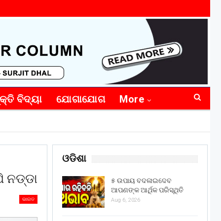
କ୍ତି ବିଦ୍ୟା
ଯୋଗାଯୋଗ
More
ଓଡିଶା
ି ନଡ୍ଡା
୫ ଉପାୟ ବଦଳାଇଦେବ
ଆପଣଙ୍କ ଆର୍ଥିକ ପରିସ୍ଥିତି
ଭାରତ
Aug 6, 2026