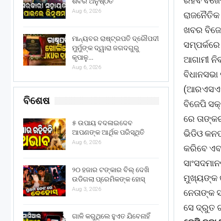
ରହିବ ବିଜ
ଶିବିର ଅନୁଷ୍ଠିତ
Aug 6, 2026
ରାଜନୈତିକ
ଖବର ବିଜେପ
ମାନ୍ୟବର ରାଷ୍ଟ୍ରପତି ଦ୍ରୌପଦୀ
ସମ୍ପର୍କରେ 
ମୁର୍ମୁଙ୍କ ଦ୍ୱାରା ଜଗଦଗୁରୁ
କୃପାଳୁ…
ଆଗାମୀ ନିବ
Aug 6, 2026
ବିଧାନସଭା
(ଆରଏସଏସ)
ବିଶେଷ
ବିଜେପି ସକ
ରେ ତାଙ୍କ
୫ ଉପାୟ ବଦଳାଇଦେବ
ଆପଣଙ୍କ ଆର୍ଥିକ ପରିସ୍ଥିତି
ଭିଡିଓ କନଫ
Aug 6, 2026
କରିବେ ଏବଂ
ସାଂସଦମାନଙ
୨୦ ହଜାର ଟଙ୍କାର ବିଲ୍ ଦେଖି
ମୁଖ୍ୟଙ୍କ 
ଉଡିଗଲା ପ୍ରେମିକଙ୍କ ହୋସ୍
Aug 3, 2026
ନେତାଙ୍କ ସ
ସେ ଦ୍ରୁତ 
ଗାଳି କରୁଥିଲେ ହୁଏତ ଯିବେନାହିଁ