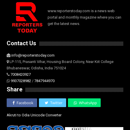
www.reporterstoday.com is a news web
portal and monthly magazine where you can
get the latest news.
Contact Us
info@reporterstoday.com
LP-115, Prasanti Vihar, Housing Board Colony, Near Kiit College
Bhubaneswar, Odisha, India 751024
7008420927
9937028982
/
7847944970
Share
Facebook
Twitter
WhatsApp
Akruti to Odia Unicode Converter