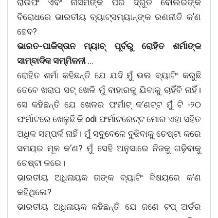
ରାଉଫ ଏବଂ ନାସିମଙ୍କ ପରି ଦ୍ରୁତ ବୋଲରଙ୍କ
ବିରୋଧରେ ଭାରତୀୟ ବ୍ୟାଟ୍ସମ୍ୟାନ୍ଙ୍କ ରଣନୀତି କ’ଣ
ହେବ?
ଭାରତ-ପାକିସ୍ତାନ ମ୍ୟାଚ୍ ପୂର୍ବରୁ ରୋହିତ ଶର୍ମାଙ୍କ
ସାମ୍ବାଦିକ ସମ୍ମିଳନୀ
…
ରୋହିତ ଶର୍ମା କହିଛନ୍ତି ଯେ ଯଦି ମୁଁ ଭଲ ବ୍ୟାଟିଂ କରୁଛି
ତେବେ ଖରାପ ସଟ୍ ଖେଳି ମୁଁ ବାହାରକୁ ଯିବାକୁ ଚାହିଁବି ନାହିଁ।
ସେ କହିଛନ୍ତି ଯେ ଖେଳର ଫର୍ମାଟ୍ କ’ଣଟ୍ଟ ମୁଁ ଟି -୨୦
ଫର୍ମାଟରେ ଖେଳୁଛି କି odi ଫର୍ମାଟରେଟ୍ଟ ମୋର ଏହା ସହିତ
ଅଧିକ ସମ୍ପର୍କ ନାହିଁ। ମୁଁ ସବୁବେଳେ ବୁଝିବାକୁ ଚେଷ୍ଟା କରେ
ସମୟର ମୂଳ କ’ଣ? ମୁଁ ସେହି ଅନୁସାରେ ନିଜକୁ ଗଢ଼ିବାକୁ
ଚେଷ୍ଟା କରେ।
ଭାରତୀୟ ଅଧିନାୟକ ତାଙ୍କ ବ୍ୟାଟିଂ ବିଷୟରେ କ’ଣ
କହିଥିଲେ?
ଭାରତୀୟ ଅଧିନାୟକ କହିଛନ୍ତି ଯେ ଜଣେ ଟପ୍ ଅର୍ଡର