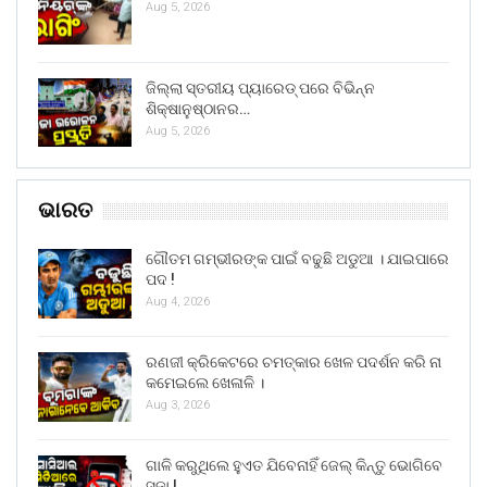
Aug 5, 2026
ଜିଲ୍ଲା ସ୍ତରୀୟ ପ୍ୟାରେଡ୍ ପରେ ବିଭିନ୍ନ
ଶିକ୍ଷାନୁଷ୍ଠାନର…
Aug 5, 2026
ଭାରତ
ଗୌତମ ଗମ୍ଭୀରଙ୍କ ପାଇଁ ବଢୁଛି ଅଡୁଆ । ଯାଇପାରେ
ପଦ !
Aug 4, 2026
ରଣଜୀ କ୍ରିକେଟରେ ଚମତ୍କାର ଖେଳ ପଦର୍ଶନ କରି ନା
କମେଇଲେ ଖେଳାଳି ।
Aug 3, 2026
ଗାଳି କରୁଥିଲେ ହୁଏତ ଯିବେନାହିଁ ଜେଲ୍ କିନ୍ତୁ ଭୋଗିବେ
ସଜା !