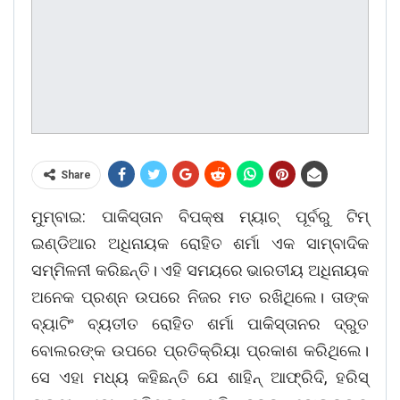
Share
ମୁମ୍ବାଇ: ପାକିସ୍ତାନ ବିପକ୍ଷ ମ୍ୟାଚ୍ ପୂର୍ବରୁ ଟିମ୍
ଇଣ୍ଡିଆର ଅଧିନାୟକ ରୋହିତ ଶର୍ମା ଏକ ସାମ୍ବାଦିକ
ସମ୍ମିଳନୀ କରିଛନ୍ତି। ଏହି ସମୟରେ ଭାରତୀୟ ଅଧିନାୟକ
ଅନେକ ପ୍ରଶ୍ନ ଉପରେ ନିଜର ମତ ରଖିଥିଲେ। ତାଙ୍କ
ବ୍ୟାଟିଂ ବ୍ୟତୀତ ରୋହିତ ଶର୍ମା ପାକିସ୍ତାନର ଦ୍ରୁତ
ବୋଲରଙ୍କ ଉପରେ ପ୍ରତିକ୍ରିୟା ପ୍ରକାଶ କରିଥିଲେ।
ସେ ଏହା ମଧ୍ୟ କହିଛନ୍ତି ଯେ ଶାହିନ୍ ଆଫ୍ରିଦି, ହରିସ୍