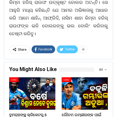
କିମ୍ବା ହରିସ୍ ରାଉଫ ଉତ୍କୃଷ୍ଟ ବୋଲର ଅଟନ୍ତି। ସେ
ଆହୁରି ମଧ୍ୟ କହିଛନ୍ତି ଯେ ଆମର ଅଭିଜ୍ଞାତାକୁ ଆଧାର
କରି ଆମେ ଶାହିନ୍ ଆଫ୍ରିଦି, ନାସିମ ଶାହା କିମ୍ବା ହରିସ୍
ରାଉଫଙ୍କ ଭଳି ବୋଲରଙ୍କୁ ଭଲ ବୋଲିଂ କରିବାକୁ
ଚେଷ୍ଟା କରିବୁ।
Facebook
Twitter
Share
You Might Also Like
All
ଖେଳ
ଖେଳ
ବୁମରାହଙ୍କୁ କ୍ରିକେଟରୁ 6
ଗୌତମ ଗମ୍ଭୀରଙ୍କ ପାଇଁ