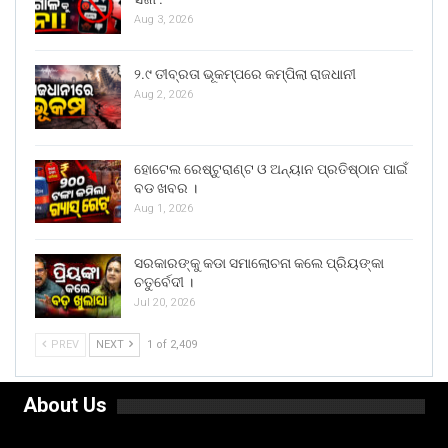
Aug 3, 2026
୨.୯ ତୀବ୍ରତା ଭୂକମ୍ପରେ କମ୍ପିଲା ରାଜଧାନୀ
Aug 2, 2026
ହୋଟେଲ ରେଷ୍ଟୁରାଣ୍ଟ ଓ ଅନ୍ୟାନ ପ୍ରତିଷ୍ଠାନ ପାଇଁ
ବଡ ଖବର ।
Aug 1, 2026
ସରକାରଙ୍କୁ କଡା ସମାଲୋଚନା କଲେ ପ୍ରିୟଙ୍କା
ଚତୁର୍ବେଦୀ ।
Jul 20, 2026
PREV
NEXT
1 of 2,409
About Us