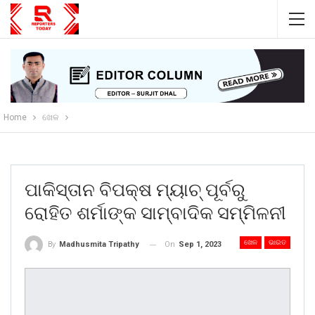
Home
ଖେଳ
ପାକିସ୍ତାନ ବିପକ୍ଷ ମ୍ୟାଚ୍ ପୂର୍ବରୁ
ରୋହିତ ଶର୍ମାଙ୍କ ସାମ୍ବାଦିକ ସମ୍ମିଳନୀ
ଖେଳ
ଭାରତ
On
Sep 1, 2023
By
Madhusmita Tripathy