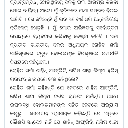
ବ୍ୟାଟ୍ସମ୍ୟାନ୍ ହୋଇଥିବାରୁ ଦଳକୁ ଭଲ ଆରମ୍ଭ କରିବା
ମୋର ଦାୟିତ୍। ଅଟେ। ମୁଁ କ୍ରିଜରେ ଯଥା ସମ୍ଭବ ବିତାଇ
ପାରିବି । ସେ କହିଛନ୍ତି ମୁଁ ଗତ ୧୬ ବର୍ଷ ଧରି ଅନ୍ତର୍ଜାତୀୟ
କ୍ରିକେଟ୍ ଖେଳୁଛି । ମୁଁ ମୋର ଅଭିଜ୍ଞତାକୁ ସର୍ବୋତ୍ତମ
ଉପାୟରେ ବ୍ୟବହାର କରିବାକୁ ଚେଷ୍ଟା କରିବି । ଏହା
ବ୍ୟତୀତ ଭାରତୀୟ ଦଳର ଅଧିନାୟକ ରୋହିତ ଶର୍ମା
ପାକିସ୍ତାନର ଦ୍ରୁତ ବୋଲରଙ୍କ ବିପକ୍ଷରେ ରଣନୀତି
ବିଷୟରେ କହିଥିଲେ।
ରୋହିତ ଶର୍ମା ଶାହିନ୍ ଆଫ୍ରିଦି, ନାସିମ ଶାହା କିମ୍ବା ହରିସ୍
ରାଉଫଙ୍କ ଉପରେ କ’ଣ କହିଥିଲେ?
ରୋହିତ ଶର୍ମା କହିଛନ୍ତି ଯେ ନେଟରେ ଶାହିନ ଆଫ୍ରିଦି,
ନାସିମ ଶାହା କିମ୍ବା ହରିସ ରାଉଫ ନାହାଁନ୍ତି। ଆମେ
ଉପଲବ୍ଧ ବୋଲରମାନଙ୍କ ସହିତ ନେଟରେ ଅଭ୍ୟାସ
କରୁଛୁ । ଭାରତୀୟ ଅଧିନାୟକ କହିଛନ୍ତି ଯେ ଏଥିରେ
କୌଣସି ସନ୍ଦେହ ନାହିଁ ଯେ ଶାହିନ୍ ଆଫ୍ରିଦି, ନାସିମ ଶାହା