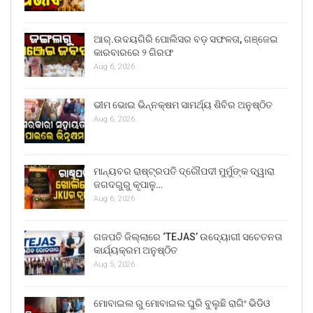
ଆର୍.ଉଦୟଗିରି ପୋଲିସର ବଡ଼ ସଫଳତା, ଗଞ୍ଜେଇ
କାରବାରରେ ୨ ଗିରଫ
Aug 6, 2026
ଭୀମ ଭୋଇ ଭିନ୍ନକ୍ଷମ ସାମର୍ଥ୍ୟ ଶିବିର ଅନୁଷ୍ଠିତ
Aug 6, 2026
ମାନ୍ୟବର ରାଷ୍ଟ୍ରପତି ଦ୍ରୌପଦୀ ମୁର୍ମୁଙ୍କ ଦ୍ୱାରା
ଜଗଦଗୁରୁ କୃପାଳୁ…
Aug 6, 2026
ଗଜପତି ଜିଲ୍ଲାରେ ‘TEJAS’ ଉଦ୍ୟୋଗୀ ସଚେତନତା
କାର୍ଯ୍ୟକ୍ରମ ଅନୁଷ୍ଠିତ
Aug 5, 2026
ମୋବାଇଲ ରୁ ମୋବାଇଲ ଘୁରି ବୁଲୁଛି ରାଗିଂ ଭିଡିଓ