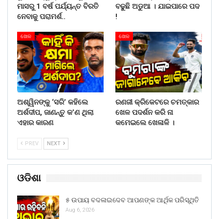
ମାସରୁ 1 ବର୍ଷ ପର୍ଯ୍ୟନ୍ତ ବିରତି
ବଢୁଛି ଅଡୁଆ । ଯାଇପାରେ ପଦ
ନେବାକୁ ପରାମର୍ଶ..
!
ଖେଳ
ଖେଳ
ଅଶ୍ୱିନଙ୍କୁ ‘ସରି’ କହିଲେ
ରଣଜୀ କ୍ରିକେଟରେ ଚମତ୍କାର
ଅର୍ଶଦୀପ, ଜାଣନ୍ତୁ କ’ଣ ଥିଲା
ଖେଳ ପଦର୍ଶନ କରି ନା
ଏହାର କାରଣ
କମେଇଲେ ଖେଳାଳି ।
PREV
NEXT
ଓଡିଶା
୫ ଉପାୟ ବଦଳାଇଦେବ ଆପଣଙ୍କ ଆର୍ଥିକ ପରିସ୍ଥିତି
Aug 6, 2026