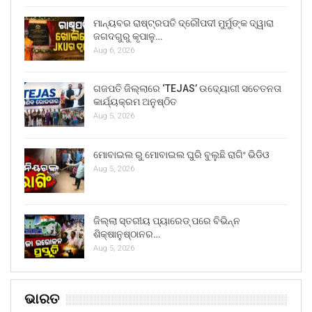
ମାନ୍ୟବର ରାଷ୍ଟ୍ରପତି ଦ୍ରୌପଦୀ ମୁର୍ମୁଙ୍କ ଦ୍ୱାରା
ଜଗଦଗୁରୁ କୃପାଳୁ…
Aug 6, 2026
ଗଜପତି ଜିଲ୍ଲାରେ ‘TEJAS’ ଉଦ୍ୟୋଗୀ ସଚେତନତା
କାର୍ଯ୍ୟକ୍ରମ ଅନୁଷ୍ଠିତ
Aug 5, 2026
ମୋବାଇଲ ରୁ ମୋବାଇଲ ଘୁରି ବୁଲୁଛି ରାଗିଂ ଭିଡିଓ
Aug 5, 2026
ଜିଲ୍ଲା ସ୍ତରୀୟ ପ୍ୟାରେଡ୍ ପରେ ବିଭିନ୍ନ
ଶିକ୍ଷାନୁଷ୍ଠାନର…
Aug 5, 2026
ଭାରତ