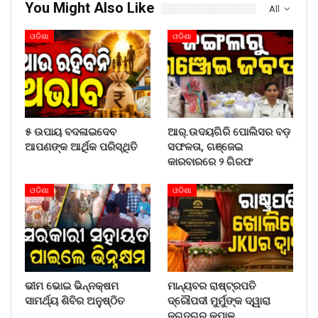
You Might Also Like
All
ଓଡିଶା
ଓଡିଶା
୫ ଉପାୟ ବଦଳାଇଦେବ
ଆର୍.ଉଦୟଗିରି ପୋଲିସର ବଡ଼
ଆପଣଙ୍କ ଆର୍ଥିକ ପରିସ୍ଥିତି
ସଫଳତା, ଗଞ୍ଜେଇ
କାରବାରରେ ୨ ଗିରଫ
ଓଡିଶା
ଓଡିଶା
ଭୀମ ଭୋଇ ଭିନ୍ନକ୍ଷମ
ମାନ୍ୟବର ରାଷ୍ଟ୍ରପତି
ସାମର୍ଥ୍ୟ ଶିବିର ଅନୁଷ୍ଠିତ
ଦ୍ରୌପଦୀ ମୁର୍ମୁଙ୍କ ଦ୍ୱାରା
ଜଗଦଗୁରୁ କୃପାଳୁ