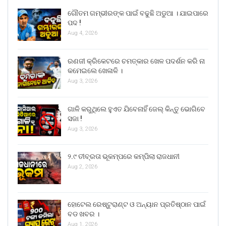
ଗୌତମ ଗମ୍ଭୀରଙ୍କ ପାଇଁ ବଢୁଛି ଅଡୁଆ । ଯାଇପାରେ
ପଦ !
Aug 4, 2026
ରଣଜୀ କ୍ରିକେଟରେ ଚମତ୍କାର ଖେଳ ପଦର୍ଶନ କରି ନା
କମେଇଲେ ଖେଳାଳି ।
Aug 3, 2026
ଗାଳି କରୁଥିଲେ ହୁଏତ ଯିବେନାହିଁ ଜେଲ୍ କିନ୍ତୁ ଭୋଗିବେ
ସଜା !
Aug 3, 2026
୨.୯ ତୀବ୍ରତା ଭୂକମ୍ପରେ କମ୍ପିଲା ରାଜଧାନୀ
Aug 2, 2026
ହୋଟେଲ ରେଷ୍ଟୁରାଣ୍ଟ ଓ ଅନ୍ୟାନ ପ୍ରତିଷ୍ଠାନ ପାଇଁ
ବଡ ଖବର ।
Aug 1, 2026