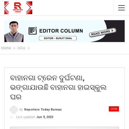
Home
ଓଡିଶା
ବାହାନଗା ଟ୍ରେନ ଦୁର୍ଘଟଣା,
ଭଙ୍ଗାଯାଉଛି ବାହାନଗା ହାଇସ୍କୁଲ
ଘର
ଓଡିଶା
By
Reporters Today Bureau
Last updated
Jun 9, 2023