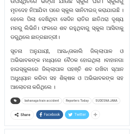
ଉପସ୍ଥିତିରେ ଭଙ୍ଗା ଯାଉଛି ସ୍କୁଲ ଘର। ସ୍କୁଲରୁ
ମୃତଦେହ ନିଆଯିବା ପରେ ସ୍କୁଲ ସାନିଟାଇଜ୍ କରାଯାଇଛି ।
ହେଲେ ପିଲା ଦେଖିଥିବା ସେଦିନ ରାତିର ଛାତିଥରା ଦୃଶ୍ୟ
ମନରୁ ଲିଭିନି। ଫଳରେ ଶବ ରହୁଥିବାରୁ ସ୍କୁଲ ଆସିବାକୁ
ଡରୁଥିଲେ ଛାତ୍ରଛାତ୍ରୀ।
ସୂଚନା ଅନୁଯାୟୀ, ଆସନ୍ତାକାଲି ଜିଲ୍ଲାପାଳ ଓ
ଅଭିଭାବକଙ୍କ ମଧ୍ୟରେ ବୈଠକ ହୋଇଥିଲା ।ବାହାନଗା
ହାଇସ୍କୁଲରେ ଜିଲ୍ଲାପାଳ ପହଞ୍ଚି ଶବ ରଖିବା ସ୍ଥାନ
ଅଧୁଧ୍ୟାନ କରିବା ସହ ଶିକ୍ଷକ ଓ ଅଭିଭାବକଙ୍କ ସହ
ଆଲୋଚନା କରିଥିଲେ ।
bahanaga train accident
Reporters Today
SUDESNA JANA
Facebook
Twitter
Share