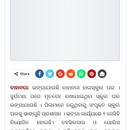
Share
ବାହାନଗା:
ଭଙ୍ଗାଯାଉଛି ବାହାନଗା ହାଇସ୍କୁଲ ଘର ।
ଦୁର୍ଘଟଣା ପରେ ମୃତଦେହ ରଖାଯାଇଥିବା ସ୍କୁଲ ଘର
ଭଙ୍ଗାଯାଉଛି । ପିଲାମାନେ ଡରୁଥିବାରୁ ସଂପୃକ୍ତ ସ୍କୁଲ
ଘରକୁ ଭାଙ୍ଗୁଛି ପ୍ରଶାସନ । ଭଙ୍ଗା କାର୍ୟ୍ୟରେ ୨ ଜେସିବି
ନିୟୋଜିତ ହୋଇଛି। ତହସିଲଦାର ଓ ପୋଲିସ