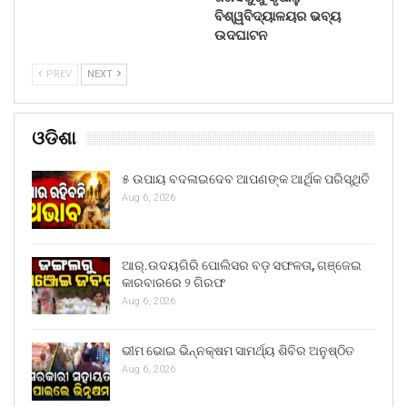
ବିଶ୍ୱବିଦ୍ୟାଳୟର ଭବ୍ୟ
ଉଦଘାଟନ
PREV
NEXT
ଓଡିଶା
୫ ଉପାୟ ବଦଳାଇଦେବ ଆପଣଙ୍କ ଆର୍ଥିକ ପରିସ୍ଥିତି
Aug 6, 2026
ଆର୍.ଉଦୟଗିରି ପୋଲିସର ବଡ଼ ସଫଳତା, ଗଞ୍ଜେଇ
କାରବାରରେ ୨ ଗିରଫ
Aug 6, 2026
ଭୀମ ଭୋଇ ଭିନ୍ନକ୍ଷମ ସାମର୍ଥ୍ୟ ଶିବିର ଅନୁଷ୍ଠିତ
Aug 6, 2026