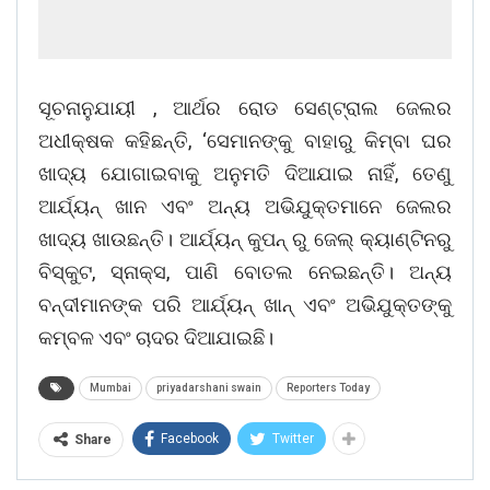
ସୂଚନାନୁଯାୟୀ , ଆର୍ଥର ରୋଡ ସେଣ୍ଟ୍ରାଲ ଜେଲର
ଅଧୀକ୍ଷକ କହିଛନ୍ତି, ‘ସେମାନଙ୍କୁ ବାହାରୁ କିମ୍ବା ଘର
ଖାଦ୍ୟ ଯୋଗାଇବାକୁ ଅନୁମତି ଦିଆଯାଇ ନାହିଁ, ତେଣୁ
ଆର୍ଯ୍ୟନ୍ ଖାନ ଏବଂ ଅନ୍ୟ ଅଭିଯୁକ୍ତମାନେ ଜେଲର
ଖାଦ୍ୟ ଖାଉଛନ୍ତି। ଆର୍ଯ୍ୟନ୍ କୁପନ୍ ରୁ ଜେଲ୍ କ୍ୟାଣ୍ଟିନରୁ
ବିସ୍କୁଟ, ସ୍ନାକ୍ସ, ପାଣି ବୋତଲ ନେଇଛନ୍ତି। ଅନ୍ୟ
ବନ୍ଦୀମାନଙ୍କ ପରି ଆର୍ଯ୍ୟନ୍ ଖାନ୍ ଏବଂ ଅଭିଯୁକ୍ତଙ୍କୁ
କମ୍ବଳ ଏବଂ ଚାଦର ଦିଆଯାଇଛି।
Mumbai
priyadarshani swain
Reporters Today
Facebook
Twitter
Share