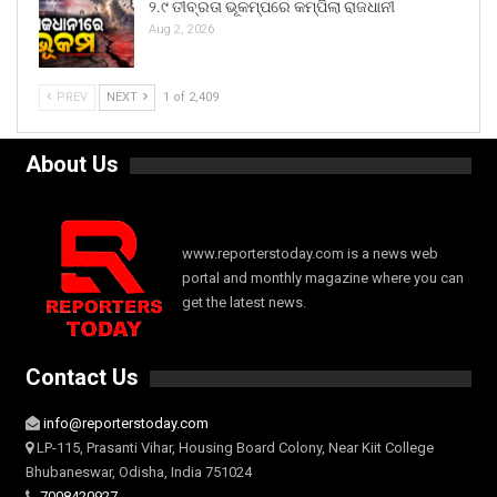
୨.୯ ତୀବ୍ରତା ଭୂକମ୍ପରେ କମ୍ପିଲା ରାଜଧାନୀ
Aug 2, 2026
PREV
NEXT
1 of 2,409
About Us
www.reporterstoday.com is a news web
portal and monthly magazine where you can
get the latest news.
Contact Us
info@reporterstoday.com
LP-115, Prasanti Vihar, Housing Board Colony, Near Kiit College
Bhubaneswar, Odisha, India 751024
7008420927