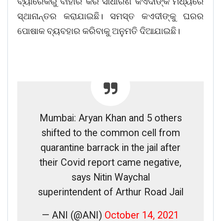
ବ୍ୟାରେକରୁ ବାହାର କରି ସାଧାରଣ କଏଦୀଙ୍କ ମଧ୍ୟରେ
ସ୍ଥାନାନ୍ତର କରାଯାଇଛି। ସମସ୍ତ କଏଦୀଙ୍କୁ ଘରର
ପୋଷାକ ବ୍ୟବହାର କରିବାକୁ ଅନୁମତି ଦିଆଯାଇଛି।
Mumbai: Aryan Khan and 5 others
shifted to the common cell from
quarantine barrack in the jail after
their Covid report came negative,
says Nitin Waychal
superintendent of Arthur Road Jail
— ANI (@ANI)
October 14, 2021