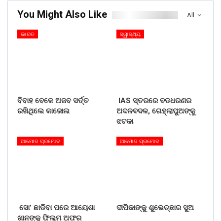
You Might Also Like
All
ଭାରତ
ସ୍ୱାସ୍ଥ୍ୟ
ବିବାହ ବେଳେ ଅଜବ ସର୍ତ୍ତ
IAS ସ୍ତରରେ ବଡଧରଣର
ରଖିଥିଲେ କାଜୋଲ
ଅଦଳବଦଳ, ଗେହ୍ଲାପୁଅଙ୍କୁ
ଝଟକା
ଆମୋଦ ପ୍ରମୋଦ
ଆମୋଦ ପ୍ରମୋଦ
ସୋ’ ଛାଡିବା ପରେ ଆୟେଶା
ଦୀପିକାଙ୍କୁ ଶୁଭେଚ୍ଛାର ସୁଅ
ଖାନଙ୍କୁ ଫିଲ୍ମ ଅଫର