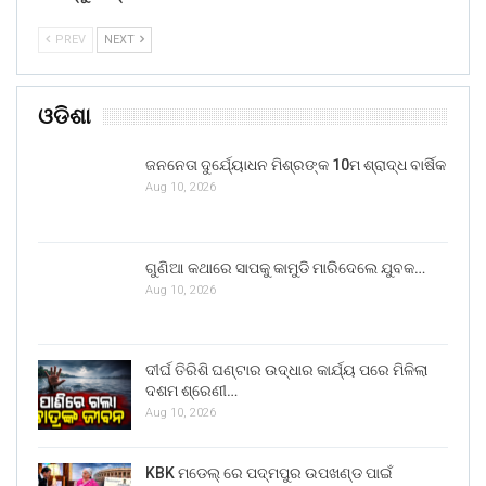
PREV
NEXT
ଓଡିଶା
ଜନନେତା ଦୁର୍ଯ୍ୟୋଧନ ମିଶ୍ରଙ୍କ 10ମ ଶ୍ରାଦ୍ଧ ବାର୍ଷିକ
Aug 10, 2026
ଗୁଣିଆ କଥାରେ ସାପକୁ କାମୁଡି ମାରିଦେଲେ ଯୁବକ…
Aug 10, 2026
ଦୀର୍ଘ ତିରିଶି ଘଣ୍ଟାର ଉଦ୍ଧାର କାର୍ଯ୍ୟ ପରେ ମିଳିଲା
ଦଶମ ଶ୍ରେଣୀ…
Aug 10, 2026
KBK ମଡେଲ୍ ରେ ପଦ୍ମପୁର ଉପଖଣ୍ଡ ପାଇଁ