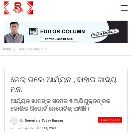
Home
ଆମୋଦ ପ୍ରମୋଦ
ଜେଲ୍ ଗଲେ ଆର୍ଯ୍ୟନ , ବାହାର ଖାଦ୍ୟ
ମନା
ଆର୍ଯ୍ୟନ ଖାନଙ୍କ ସମେତ ୫ ଅଭିଯୁକ୍ତଙ୍କର
କୋଭିଡ ରିପୋର୍ଟ ନେଗେଟିଭ୍ ଆସିଛି।
ଆମୋଦ ପ୍ରମୋଦ
By
Reporters Today Bureau
Last updated
Oct 14, 2021