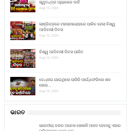
ସ୍ୱତନ୍ତ୍ର ପ୍ୟାକେଜ ଦାବି
Aug 10, 2026
ଲାଞ୍ଜିଗଡ଼ରେ ମହାସମାରୋହରେ ପାଳିତ ହେଲା ବିଶ୍ୱ
ଆଦିବାସୀ ଦିବସ
Aug 10, 2026
ବିଶ୍ୱ ଆଦିବାସୀ ଦିବସ ପାଳିତ
Aug 10, 2026
ଚେନ୍ନାଇ ଯାଇଥିଲେ ଚାକିରି ପାଇଁ,ଫେରିଲେ ଶବ
ହୋଇ…
Aug 10, 2026
ଭାରତ
ଭାରତୀୟ ଦଳର ଅନେକ ଖେଳାଳି ଆହତ ହେବାରୁ ଏହାର