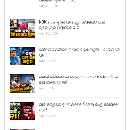
ପରିଚାଳନାକୁ ନେଇ ବଡ…
Aug 10, 2026
KBK ମଡେଲ୍ ରେ ପଦ୍ମପୁର ଉପଖଣ୍ଡ ପାଇଁ
ସ୍ୱତନ୍ତ୍ର ପ୍ୟାକେଜ ଦାବି
Aug 10, 2026
ଗୌତମ ଗମ୍ଭୀରଙ୍କ ପାଇଁ ବଢୁଛି ଅଡୁଆ । ଯାଇପାରେ
ପଦ !
Aug 4, 2026
ରଣଜୀ କ୍ରିକେଟରେ ଚମତ୍କାର ଖେଳ ପଦର୍ଶନ କରି ନା
କମେଇଲେ ଖେଳାଳି ।
Aug 3, 2026
ଗାଳି କରୁଥିଲେ ହୁଏତ ଯିବେନାହିଁ ଜେଲ୍ କିନ୍ତୁ ଭୋଗିବେ
ସଜା !
Aug 3, 2026