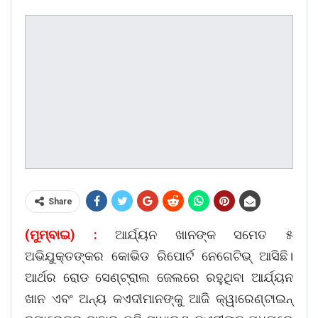
Share
(ମୁମ୍ବାଇ) :
ଆର୍ଯ୍ୟନ ଖାନଙ୍କ ସମେତ ୫
ଅଭିଯୁକ୍ତଙ୍କର କୋଭିଡ ରିପୋର୍ଟ ନେଗେଟିଭ୍ ଆସିଛି।
ଆର୍ଥର ରୋଡ ସେଣ୍ଟ୍ରାଲ ଜେଲରେ ରହୁଥିବା ଆର୍ଯ୍ୟନ
ଖାନ ଏବଂ ଅନ୍ୟ କଏଦୀମାନଙ୍କୁ ଆଜି କ୍ୱାରେଣ୍ଟାଇନ୍