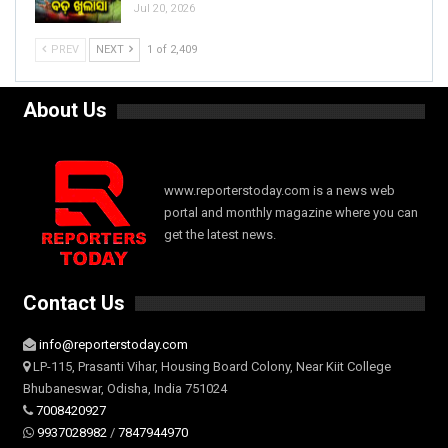
Jul 20, 2026
PREV
NEXT
1 of 2,409
About Us
www.reporterstoday.com is a news web
portal and monthly magazine where you can
get the latest news.
Contact Us
info@reporterstoday.com
LP-115, Prasanti Vihar, Housing Board Colony, Near Kiit College
Bhubaneswar, Odisha, India 751024
7008420927
9937028982
/
7847944970