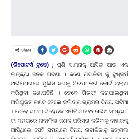
Share
(ରିିପୋଟର୍ସ ଟୁଡେ) ;
ପୁଣି ସାମ୍ନାକୁୁ ଆସିଲା ଆଉ ଏକ
ଲଜ୍ଜ୍ୟା ଜନକ ଘଟଣା । ଜଣେ ନାବାଳିକା କୁ ଦୁଷ୍କର୍ମ
ଅଭିଯୋଗରେ ପୁଲିିସ ଜଣକୁ ଗିରଫ କରି କୋର୍ଟ ଚାଲାଣ
କରିଥିବା ଜଣାପଡିଛି । ତେବେ ଗିରଫ କରାଯାଇଥିବା
ଅଭିଯୁକ୍ତ ଜଣକ ହେଲେ କଲିଙ୍ଗ ଗ୍ରାମର ବିନୟ ଛାଟିଆ
। ତେବେ ଘଟଣା ଟି ହେଉଛି ଏମିତି ଗତ ୧୨ ତାରିଖ ସଂଧ୍ୟା ୮
ଟା ସମୟରେ ନାବାଳିକା ଜଣକ ପରିସ୍ରା କରିବାକୁ ବାହାରକୁୁ
ଆସିଥିଲେ ସେହି ସମୟରେ ବିନୟ ନାବାଳିକାକୁ ଜଙ୍ଗଲ