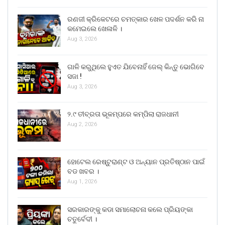
ରଣଜୀ କ୍ରିକେଟରେ ଚମତ୍କାର ଖେଳ ପଦର୍ଶନ କରି ନା
କମେଇଲେ ଖେଳାଳି ।
Aug 3, 2026
ଗାଳି କରୁଥିଲେ ହୁଏତ ଯିବେନାହିଁ ଜେଲ୍ କିନ୍ତୁ ଭୋଗିବେ
ସଜା !
Aug 3, 2026
୨.୯ ତୀବ୍ରତା ଭୂକମ୍ପରେ କମ୍ପିଲା ରାଜଧାନୀ
Aug 2, 2026
ହୋଟେଲ ରେଷ୍ଟୁରାଣ୍ଟ ଓ ଅନ୍ୟାନ ପ୍ରତିଷ୍ଠାନ ପାଇଁ
ବଡ ଖବର ।
Aug 1, 2026
ସରକାରଙ୍କୁ କଡା ସମାଲୋଚନା କଲେ ପ୍ରିୟଙ୍କା
ଚତୁର୍ବେଦୀ ।