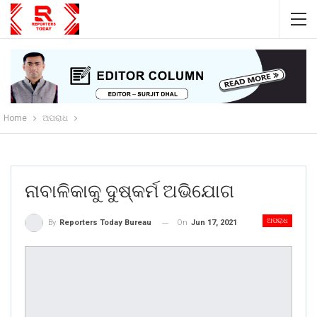
Home
ଅପରାଧ
ନାବାଳିକାକୁ ଦୁଷ୍କର୍ମ ଅଭିଯୋଗ
ଅପରାଧ
On
Jun 17, 2021
By
Reporters Today Bureau