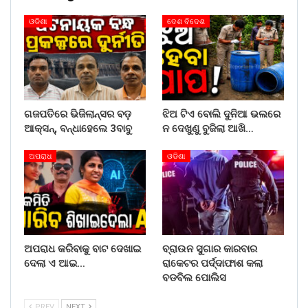
ଓଡିଶା
ଦେଶ ବିଦେଶ
ଗଜପତିରେ ଭିଜିଲାନ୍ସର ବଡ଼
ଝିଅ ଟିଏ ବୋଲି ଦୁନିଆ ଭଲରେ
ଆକ୍ସନ୍, ବନ୍ଧାହେଲେ 3ବାବୁ
ନ ଦେଖୁଣୁ ବୁଜିଲା ଆଖି…
ଅପରାଧ
ଓଡିଶା
ଅପରାଧ କରିବାକୁ ବାଟ ଦେଖାଇ
ବ୍ରାଉନ ସୁଗାର କାରବାର
ଦେଲା ଏ ଆଇ…
ରାକେଟର ପର୍ଦ୍ଦାଫାଶ କଲା
ବଡବିଲ ପୋଲିସ
PREV
NEXT