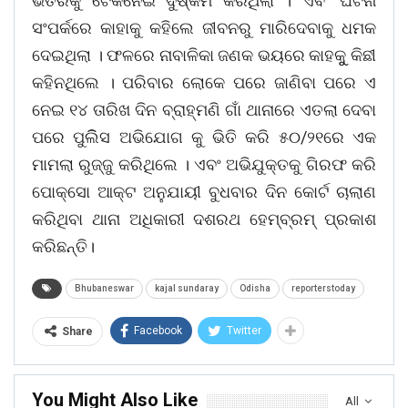
ଭିତରକୁ ଟେକିନେଇ ଦୁଷ୍କର୍ମ କରିଥିଲା । ଏବଂ ଘଟନା
ସଂପର୍କରେ କାହାକୁ କହିଲେ ଜୀବନରୁ ମାରିଦେବାକୁ ଧମକ
ଦେଇଥିଲା । ଫଳରେ ନାବାଳିକା ଜଣକ ଭୟରେ କାହକୁୁ କିଛୀ
କହିନଥିଲେ । ପରିବାର ଲୋକେ ପରେ ଜାଣିବା ପରେ ଏ
ନେଇ ୧୪ ତାରିଖ ଦିନ ବ୍ରାହ୍ମଣି ଗାଁ ଥାନାରେ ଏତଲା ଦେବା
ପରେ ପୁଲିିସ ଅଭିଯୋଗ କୁ ଭିତି କରି ୫୦/୨୧ରେ ଏକ
ମାମଲା ରୁଜ୍ଜୁ କରିଥିଲେ । ଏବଂ ଅଭିଯୁକ୍ତକୁ ଗିରଫ କରି
ପୋକ୍ସୋ ଆକ୍ଟ ଅନୁଯାୟୀ ବୁଧବାର ଦିନ କୋର୍ଟ ଚାଲାଣ
କରିଥିବା ଥାନା ଅଧିକାରୀ ଦଶରଥ ହେମ୍ବ୍ରମ୍ ପ୍ରକାଶ
କରିଛନ୍ତି।
Bhubaneswar
kajal sundaray
Odisha
reporterstoday
Facebook
Twitter
Share
You Might Also Like
All