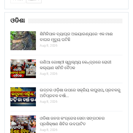
ଓଡିଶା
ଶିମିଳିପାଳ ବ୍ୟାଘ୍ର ଅଭୟାରଣ୍ୟରେ ଏକ ମାଈ
ବାଘର ମୃତ୍ୟୁ ଘଟିଛି
Aug 8, 2026
ଗଣିଆ ଗୋଷ୍ଠୀ ସ୍ୱାସ୍ଥ୍ୟ କେନ୍ଦ୍ରରେ ରୋଗୀ
କଲ୍ୟାଣ ସମିତି ବୈଠକ
Aug 8, 2026
ଉତ୍ତର ଓଡ଼ିଶା ଉପରେ ସକ୍ରିୟ ଲଘୁଚାପ, ପ୍ରବଳରୁ
ଅତିପ୍ରବଳ ବର୍ଷା…
Aug 8, 2026
ଓଡିଶା ଜନତା କଂଗ୍ରେସ ସେବା ସଙ୍ଗଠନର
ପ୍ରଶିକ୍ଷଣ ଶିବିର ଉଦଘାଟିତ
Aug 8, 2026