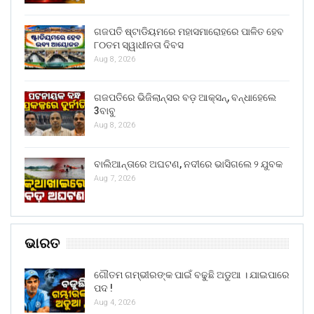
ଗଜପତି ଷ୍ଟାଡିୟମରେ ମହାସମାରୋହରେ ପାଳିତ ହେବ
୮୦ତମ ସ୍ୱାଧୀନତା ଦିବସ
Aug 8, 2026
ଗଜପତିରେ ଭିଜିଲାନ୍ସର ବଡ଼ ଆକ୍ସନ୍, ବନ୍ଧାହେଲେ
3ବାବୁ
Aug 8, 2026
ବାଲିଆନ୍ତାରେ ଅଘଟଣ, ନଦୀରେ ଭାସିଗଲେ ୨ ଯୁବକ
Aug 7, 2026
ଭାରତ
ଗୌତମ ଗମ୍ଭୀରଙ୍କ ପାଇଁ ବଢୁଛି ଅଡୁଆ । ଯାଇପାରେ
ପଦ !
Aug 4, 2026