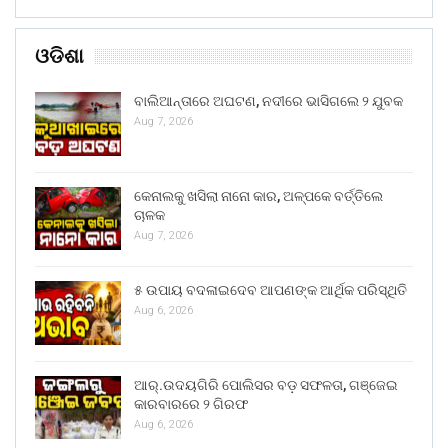
ଓଡିଶା
ବାଲିଆନ୍ତାରେ ଅଘଟଣ, ନଦୀରେ ଭାସିଗଲେ ୨ ଯୁବକ
Aug 7, 2026
କେନାଲକୁ ଖସିଲା ନାନୋ କାର, ଅଳ୍ପକେ ବର୍ତ୍ତିଲେ
ଚାଳକ
Aug 7, 2026
୫ ଉପାୟ ବଦଳାଇଦେବ ଆପଣଙ୍କ ଆର୍ଥିକ ପରିସ୍ଥିତି
Aug 6, 2026
ଆର୍.ଉଦୟଗିରି ପୋଲିସର ବଡ଼ ସଫଳତା, ଗଞ୍ଜେଇ
କାରବାରରେ ୨ ଗିରଫ
Aug 6, 2026