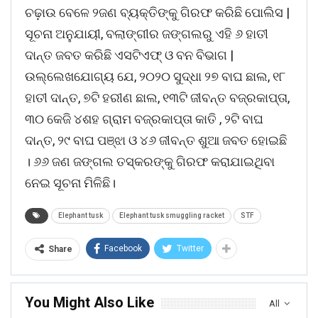
ଚଢ଼ାଉ ବେଳେ ୨ଜଣ ବ୍ୟକ୍ତିଙ୍କୁ ଗିରଫ କରିଛି ପୋଲିସ |
ସୂଚନା ଅନୁଯାୟୀ, ବଲାଙ୍ଗୀର ଜଙ୍ଗଲରୁ ଏହି ୬ ହାତୀ
ଦାନ୍ତ ଜବତ କରିଛି ଏସଟିଏଫ୍ ଓ ବନ ବିଭାଗ |
ଉଲ୍ଲେଖଯୋଗ୍ୟ ଯେ, ୨୦୨୦ ସୁଦ୍ଧା ୨୭ ବାଘ ଛାଲ, ୧୮
ହାତୀ ଦାନ୍ତ, ୭ଟି ହରୀଣ ଛାଲ, ୧୩ଟି ଜୀବନ୍ତ ବଜ୍ରକାପ୍ତା,
୩୦ କେଜି ୪ଶହ ଗ୍ରାମ ବଜ୍ରକାପ୍ତା କାତି , ୨ଟି ବାଘ
ଦାନ୍ତ, ୨୯ ବାଘ ପଞ୍ଝା ଓ ୪୬ ଜୀବନ୍ତ ଶୁଆ ଜବତ ହୋଇଛି
। ୬୬ ଜଣ ଜଙ୍ଗଲ ତସ୍କରଙ୍କୁ ଗିରଫ କରାଯାଇଥିବା
ନେଇ ସୂଚନା ମିଳିଛି।
Elephant tusk
Elephant tusk smuggling racket
STF
Facebook
Twitter
Share
You Might Also Like
All