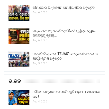
ଭୀମ ଭୋଇ ଭିନ୍ନକ୍ଷମ ସାମର୍ଥ୍ୟ ଶିବିର ଅନୁଷ୍ଠିତ
Aug 6, 2026
ମାନ୍ୟବର ରାଷ୍ଟ୍ରପତି ଦ୍ରୌପଦୀ ମୁର୍ମୁଙ୍କ ଦ୍ୱାରା
ଜଗଦଗୁରୁ କୃପାଳୁ…
Aug 6, 2026
ଗଜପତି ଜିଲ୍ଲାରେ ‘TEJAS’ ଉଦ୍ୟୋଗୀ ସଚେତନତା
କାର୍ଯ୍ୟକ୍ରମ ଅନୁଷ୍ଠିତ
Aug 5, 2026
ଭାରତ
ଗୌତମ ଗମ୍ଭୀରଙ୍କ ପାଇଁ ବଢୁଛି ଅଡୁଆ । ଯାଇପାରେ
ପଦ !
Aug 4, 2026