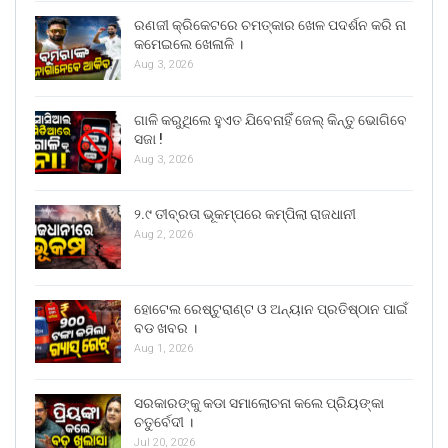
ରଣଜୀ କ୍ରିକେଟରେ ଚମତ୍କାର ଖେଳ ପଦର୍ଶନ କରି ନା
କମେଇଲେ ଖେଳାଳି ।
Aug 3, 2026
ଗାଳି କରୁଥିଲେ ହୁଏତ ଯିବେନାହିଁ ଜେଲ୍ କିନ୍ତୁ ଭୋଗିବେ
ସଜା !
Aug 3, 2026
୨.୯ ତୀବ୍ରତା ଭୂକମ୍ପରେ କମ୍ପିଲା ରାଜଧାନୀ
Aug 2, 2026
ହୋଟେଲ ରେଷ୍ଟୁରାଣ୍ଟ ଓ ଅନ୍ୟାନ ପ୍ରତିଷ୍ଠାନ ପାଇଁ
ବଡ ଖବର ।
Aug 1, 2026
ସରକାରଙ୍କୁ କଡା ସମାଲୋଚନା କଲେ ପ୍ରିୟଙ୍କା
ଚତୁର୍ବେଦୀ ।
Jul 20, 2026