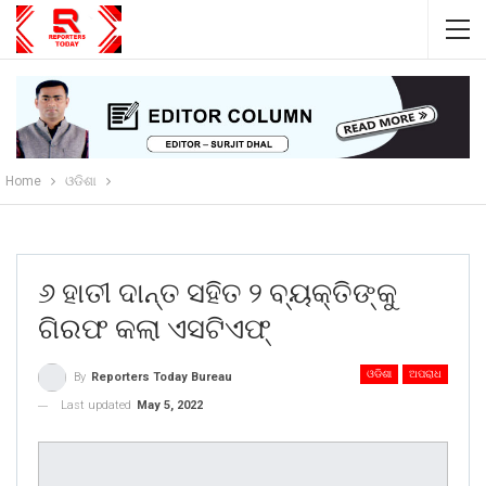
Home
ଓଡିଶା
୬ ହାତୀ ଦାନ୍ତ ସହିତ ୨ ବ୍ୟକ୍ତିଙ୍କୁ
ଗିରଫ କଲା ଏସଟିଏଫ୍
ଓଡିଶା
ଅପରାଧ
By
Reporters Today Bureau
Last updated
May 5, 2022