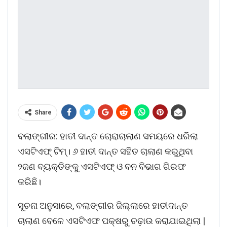
Share
ବଲାଙ୍ଗୀର: ହାତୀ ଦାନ୍ତ ଚୋରାଚାଲାଣ ସମୟରେ ଧରିଲା
ଏସଟିଏଫ୍ ଟିମ୍। ୬ ହାତୀ ଦାନ୍ତ ସହିତ ଚାଲାଣ କରୁଥିବା
୨ଜଣ ବ୍ୟକ୍ତିଙ୍କୁ ଏସଟିଏଫ୍ ଓ ବନ ବିଭାଗ ଗିରଫ
କରିଛି।
ସୂଚନା ଅନୁସାରେ, ବଲାଙ୍ଗୀର ଜିଲ୍ଲାରେ ହାତୀଦାନ୍ତ
ଚାଲାଣ ବେଳେ ଏସଟିଏଫ ପକ୍ଷରୁ ଚଢ଼ାଉ କରାଯାଇଥିଲା |