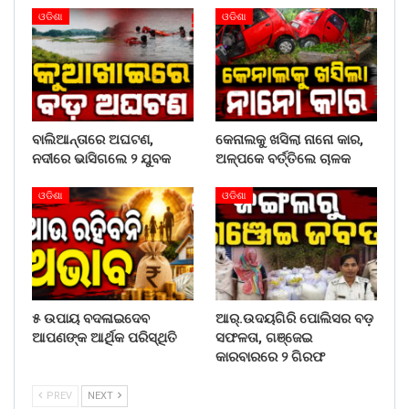
ଓଡିଶା
ଓଡିଶା
ବାଲିଆନ୍ତାରେ ଅଘଟଣ,
କେନାଲକୁ ଖସିଲା ନାନୋ କାର,
ନଦୀରେ ଭାସିଗଲେ ୨ ଯୁବକ
ଅଳ୍ପକେ ବର୍ତ୍ତିଲେ ଚାଳକ
ଓଡିଶା
ଓଡିଶା
୫ ଉପାୟ ବଦଳାଇଦେବ
ଆର୍.ଉଦୟଗିରି ପୋଲିସର ବଡ଼
ଆପଣଙ୍କ ଆର୍ଥିକ ପରିସ୍ଥିତି
ସଫଳତା, ଗଞ୍ଜେଇ
କାରବାରରେ ୨ ଗିରଫ
PREV
NEXT