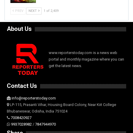
PREV
NEXT
1 of 2,409
About Us
www.reporterstoday.com is a news web
portal and monthly magazine where you can
get the latest news.
Contact Us
info@reporterstoday.com
LP-115, Prasanti Vihar, Housing Board Colony, Near Kiit College
Bhubaneswar, Odisha, India 751024
7008420927
9937028982
/
7847944970