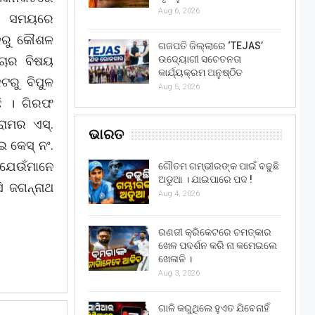
Aug 6, 2026
ଏହି ସମୟରେ
ଥଳରୁ କୌଶଳ
ଗଜପତି ଜିଲ୍ଲାରେ ‘TEJAS’
ଉଦ୍ୟୋଗୀ ସଚେତନତା
୍ଚାର ବିଷୟ
କାର୍ଯ୍ୟକ୍ରମ ଅନୁଷ୍ଠିତ
ଟରୁ ବିପୁଳ
Aug 5, 2026
ି । ଗିରଫ
ରାମର ଏସ୍.
ଭାରତ
 କେସ୍ ନଂ.
 ଯେଉଁମାନେ
ଗୌତମ ଗମ୍ଭୀରଙ୍କ ପାଇଁ ବଢୁଛି
ଅଡୁଆ । ଯାଇପାରେ ପଦ !
ି ଜଗନ୍ନାଥ
Aug 4, 2026
ରଣଜୀ କ୍ରିକେଟରେ ଚମତ୍କାର
ଖେଳ ପଦର୍ଶନ କରି ନା କମେଇଲେ
ଖେଳାଳି ।
Aug 3, 2026
ଗାଳି କରୁଥିଲେ ହୁଏତ ଯିବେନାହିଁ