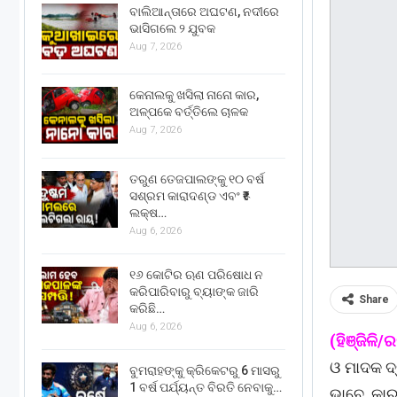
ବାଲିଆନ୍ତାରେ ଅଘଟଣ, ନଦୀରେ
ଭାସିଗଲେ ୨ ଯୁବକ
Aug 7, 2026
କେନାଲକୁ ଖସିଲା ନାନୋ କାର,
ଅଳ୍ପକେ ବର୍ତ୍ତିଲେ ଚାଳକ
Aug 7, 2026
ତରୁଣ ତେଜପାଲଙ୍କୁ ୧୦ ବର୍ଷ
ସଶ୍ରମ କାରାଦଣ୍ଡ ଏବଂ ₹୫
ଲକ୍ଷ…
Aug 6, 2026
୧୬ କୋଟିର ଋଣ ପରିଷୋଧ ନ
କରିପାରିବାରୁ ବ୍ୟାଙ୍କ ଜାରି
Share
କରିଛି…
Aug 6, 2026
(ହିଞ୍ଜିଳି/
ଓ ମାଦକ ଦ୍
ବୁମରାହଙ୍କୁ କ୍ରିକେଟରୁ 6 ମାସରୁ
1 ବର୍ଷ ପର୍ଯ୍ୟନ୍ତ ବିରତି ନେବାକୁ…
ଭାବେ କାର