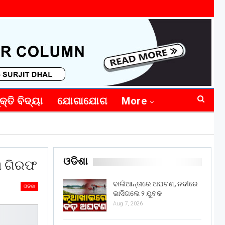
କ୍ତି ବିଦ୍ୟା
ଯୋଗାଯୋଗ
More
ଓଡିଶା
 ଗିରଫ
ବାଲିଆନ୍ତାରେ ଅଘଟଣ, ନଦୀରେ
ଓଡିଶା
ଭାସିଗଲେ ୨ ଯୁବକ
Aug 7, 2026