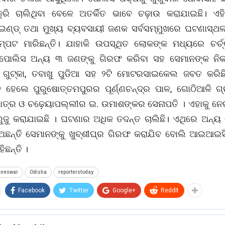
ିକ୍ରି ଚାଲିଥିବା ବେଳେ ଅତର୍କିତ ଭାବେ ଚଢ଼ାଉ କରାଯାଇଛି। 
ଇଣ୍ଡ୍ ତଥା ମୁଖ୍ୟ ବ୍ୟବସାୟୀ ଜଣକ ସର୍ବସମ୍ମୁଖରେ ଘଟଣାସ୍
୍ପଟ ମାରିଛନ୍ତି। ଯାହାକି ଉପସ୍ଥିତ ଲୋକଙ୍କ ମଧ୍ୟରେ ଚର୍ଚ
 ପୋଲିସ ଅନ୍ୟ ୩ ଜଣଙ୍କୁ ଗିରଫ କରିବା ସହ ସେମାନଙ୍କ ନିକ
 ଗୁଟ୍କା, ତବାଖୁ ପୁଡିଆ ସହ ୨ଟି ମୋଟରସାଇକେଲ ଜବତ କରିଛ
 ହେଲେ ପୁରୁଷୋତ୍ତମପୁରର ପୂର୍ଣ୍ଣଚନ୍ଦ୍ର ପାଳ, ଗୋଠିଆଳି ଗ୍
ାତ୍ର ଓ ଚଢ଼େୟାପଲ୍ଲୀର ଇ. ଉମାଶଙ୍କର ସେନାପତି । ଏହାକୁ ନେଇ
ୁଜୁ କରାଯାଇଛି । ଘଟଣାର ଅଧିକ ତଦନ୍ତ ଚାଲିଛି। ଏଥିରେ ଅନ୍ୟ
 ଅଛନ୍ତି ସେମାନଙ୍କୁ ଖୁବ୍ଶୀଘ୍ର ଗିରଫ କରାଯିବ ବୋଲି ଆଇଆଇସ
ିଛନ୍ତି ।
aneswar
Odisha
reporterstoday
Facebook
Twitter
Google+
ReddIt