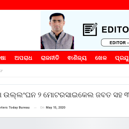
୍ଷା
ଅପରାଧ
ରାଜନୀତି
ଵାଣିଜ୍ୟ
ଖେଳ
ପ୍ରଯୁ
ରଫ
 ଉଲ୍ଲଂଘନ ୨ ମୋଟରସାଇକେଲ ଜବତ ସହ ୩
On
May 15, 2020
rters Today Bureau