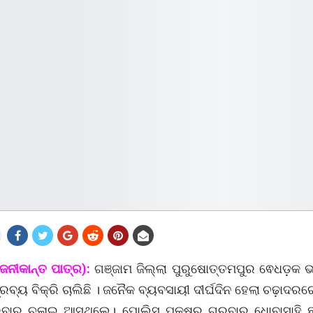
ରଜନୀକାନ୍ତ ପାତ୍ର):
ଗଞ୍ଜାମ ଜିଲ୍ଲା ପୁରୁଷୋତ୍ତମପୁର ଵେଧଡ଼କ ଭା
ରବ୍ୟ ବିକ୍ରି ଚାଲିଛି । ଜନୈକ ବ୍ୟବସାୟୀ ଦୀର୍ଘଦିନ ହେଲା ଚଢ଼ା
ବାର ଚଳାଇ ଆସୁଥିଲେ। ପୋଲିସ ପକ୍ଷରୁ ଗୁରୁବାର ଧୋବାସାହି