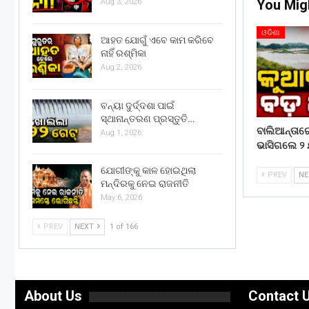
You Mig
Aug 3, 2026
ଓଡିଶା
ଆହତ ଯୋଗୁଁ ଏବେ କାମ କରିବେ
ନାହିଁ ରଶ୍ମିକା
Aug 2, 2026
ବନ୍ୟା ଦୁର୍ଦ୍ଦଶା ପାଇଁ
ସ୍ଥାନାନ୍ତରଣ ପ୍ରସ୍ତୁତି…
ବାଲିଆନ୍ତା
Aug 1, 2026
ଭାସିଗଲେ ୨ 
ଯୋଗୀଙ୍କୁ କାଳ ହୋଇଥିଲା
PREV
N
ମନ୍ଦିରକୁ ନେଇ ରାଜନୀତି
May 6, 2026
PREV
NEXT
1 of 166
About Us
Contact 