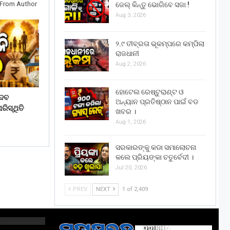
From Author
ଜେଲ୍ କିନ୍ତୁ ଭୋଗିବେ ସଜା !
Aug 3, 2026
୨.୯ ତୀବ୍ରତା ଭୂକମ୍ପରେ କମ୍ପିଲା
ରାଜଧାନୀ
Aug 2, 2026
ହୋଟେଲ ରେଷ୍ଟୁରାଣ୍ଟ ଓ
େବ
ଅନ୍ୟାନ ପ୍ରତିଷ୍ଠାନ ପାଇଁ ବଡ
ିସ୍ଥିତି
ଖବର ।
Aug 1, 2026
ସରକାରଙ୍କୁ କଡା ସମାଲୋଚନା
କଲେ ପ୍ରିୟଙ୍କା ଚତୁର୍ବେଦୀ ।
Jul 20, 2026
PREV
NEXT
1 of 2,409