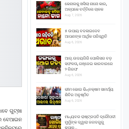
କେନାଲକୁ ଖସିଲା ନାନୋ କାର,
ଅଳ୍ପକେ ବର୍ତ୍ତିଲେ ଚାଳକ
Aug 7, 2026
୫ ଉପାୟ ବଦଳାଇଦେବ
ଆପଣଙ୍କ ଆର୍ଥିକ ପରିସ୍ଥିତି
Aug 6, 2026
ଆର୍.ଉଦୟଗିରି ପୋଲିସର ବଡ଼
ସଫଳତା, ଗଞ୍ଜେଇ କାରବାରରେ
୨ ଗିରଫ
Aug 6, 2026
ଭୀମ ଭୋଇ ଭିନ୍ନକ୍ଷମ ସାମର୍ଥ୍ୟ
ଶିବିର ଅନୁଷ୍ଠିତ
Aug 6, 2026
ବେ ଗୁଟ୍ଖା
ମାନ୍ୟବର ରାଷ୍ଟ୍ରପତି ଦ୍ରୌପଦୀ
ଦରରେ ବେଆଇନ
ମୁର୍ମୁଙ୍କ ଦ୍ୱାରା ଜଗଦଗୁରୁ
 ଛକନିକଟରେ
କୃପାଳୁ…