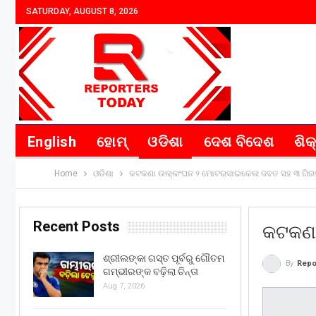
SATURDAY, AUGUST 8, 2026
English
ହୋମ୍
ଓଡିଶା
ଦେଶ ବିଦେଶ
ଶିକ
Home
ଓଡିଶା
କଟକଣା ଉଲ୍ଲଂଘନ ୨ ମୋଟରସାଇକେଲ ଜବତ ସହ ୩ ଗି
Recent Posts
କଟକଣା
ଶ୍ରୀଲଙ୍କା ଗସ୍ତ ପୂର୍ବରୁ ଗୌତମ
By
Repo
ଗମ୍ଭୀରଙ୍କ ବଢ଼ିଲା ଚିନ୍ତା
Aug 7, 2026