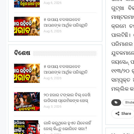
Aug 6, 2026
ଗୁଟ୍ଖା ବ
ମାଷ୍ଟରମା
୫ ଉପାୟ ବଦଳାଇଦେବ
ଆପଣଙ୍କ ଆର୍ଥିକ ପରିସ୍ଥିତି
କ୍ରମେ ଚମ
Aug 6, 2026
ପାଲଟିଛି।
ପରିମାଣର
ବିଶେଷ
ଯୁବକମାନେ
ଜୟସେନ୍ ପ
୫ ଉପାୟ ବଦଳାଇଦେବ
୧୧୩/୨୦ ର
ଆପଣଙ୍କ ଆର୍ଥିକ ପରିସ୍ଥିତି
Aug 6, 2026
ସମ୍ପୃକ୍ତ
ମଲ୍ଲିକ କହ
୨୦ ହଜାର ଟଙ୍କାର ବିଲ୍ ଦେଖି
ଉଡିଗଲା ପ୍ରେମିକଙ୍କ ହୋସ୍
Bhub
Aug 3, 2026
Share
ଗାଳି କରୁଥିଲେ ହୁଏତ ଯିବେନାହିଁ
ଜେଲ୍ କିନ୍ତୁ ଭୋଗିବେ ସଜା !