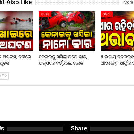
ht Also Like
More 
ଓଡିଶା
ଓଡିଶା
ରେ ଅଘଟଣ, ନଦୀରେ
କେନାଲକୁ ଖସିଲା ନାନୋ କାର,
୫ ଉପାୟ ବଦଳାଇଦ
ଯୁବକ
ଅଳ୍ପକେ ବର୍ତ୍ତିଲେ ଚାଳକ
ଆପଣଙ୍କ ଆର୍ଥିକ ପର
EXT
Us
Share