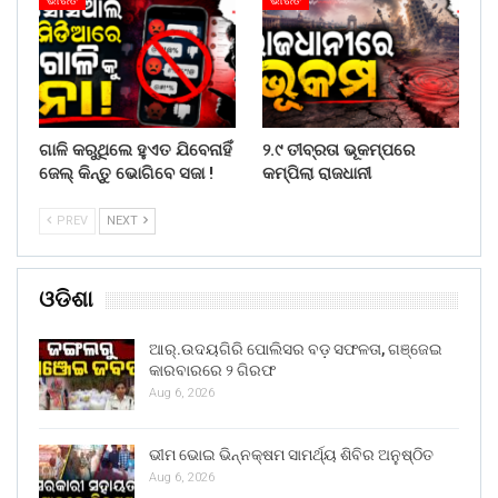
ଭାରତ
ଭାରତ
ଗାଳି କରୁଥିଲେ ହୁଏତ ଯିବେନାହିଁ
୨.୯ ତୀବ୍ରତା ଭୂକମ୍ପରେ
ଜେଲ୍ କିନ୍ତୁ ଭୋଗିବେ ସଜା !
କମ୍ପିଲା ରାଜଧାନୀ
PREV
NEXT
ଓଡିଶା
ଆର୍.ଉଦୟଗିରି ପୋଲିସର ବଡ଼ ସଫଳତା, ଗଞ୍ଜେଇ
କାରବାରରେ ୨ ଗିରଫ
Aug 6, 2026
ଭୀମ ଭୋଇ ଭିନ୍ନକ୍ଷମ ସାମର୍ଥ୍ୟ ଶିବିର ଅନୁଷ୍ଠିତ
Aug 6, 2026