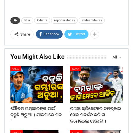
bbsr
Odisha
reporterstoday
shilasmita ray
Facebook
Twitter
Share
You Might Also Like
All
ଖେଳ
ଖେଳ
ଗୌତମ ଗମ୍ଭୀରଙ୍କ ପାଇଁ
ରଣଜୀ କ୍ରିକେଟରେ ଚମତ୍କାର
ବଢୁଛି ଅଡୁଆ । ଯାଇପାରେ ପଦ
ଖେଳ ପଦର୍ଶନ କରି ନା
!
କମେଇଲେ ଖେଳାଳି ।