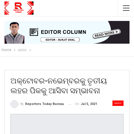
Home
ଭାରତ
ଅକ୍ଟୋବର-ନଭେମ୍ବରକୁ ତୃତୀୟ
ଲହର ପିକକୁ ଆସିବା ସମ୍ଭାବନା
ଭାରତ
On
Jul 5, 2021
By
Reporters Today Bureau