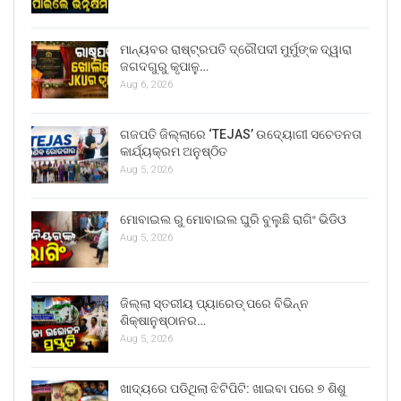
ମାନ୍ୟବର ରାଷ୍ଟ୍ରପତି ଦ୍ରୌପଦୀ ମୁର୍ମୁଙ୍କ ଦ୍ୱାରା
ଜଗଦଗୁରୁ କୃପାଳୁ…
Aug 6, 2026
ଗଜପତି ଜିଲ୍ଲାରେ ‘TEJAS’ ଉଦ୍ୟୋଗୀ ସଚେତନତା
କାର୍ଯ୍ୟକ୍ରମ ଅନୁଷ୍ଠିତ
Aug 5, 2026
ମୋବାଇଲ ରୁ ମୋବାଇଲ ଘୁରି ବୁଲୁଛି ରାଗିଂ ଭିଡିଓ
Aug 5, 2026
ଜିଲ୍ଲା ସ୍ତରୀୟ ପ୍ୟାରେଡ୍ ପରେ ବିଭିନ୍ନ
ଶିକ୍ଷାନୁଷ୍ଠାନର…
Aug 5, 2026
ଖାଦ୍ୟରେ ପଡିଥିଲା ଝିଟିପିଟି: ଖାଇବା ପରେ ୭ ଶିଶୁ