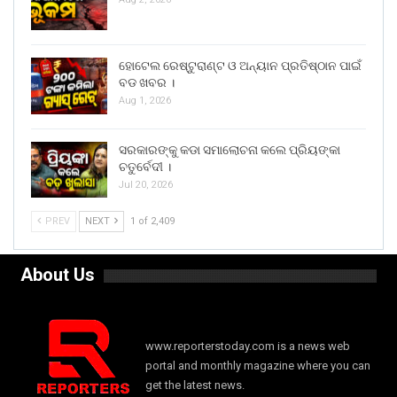
ହୋଟେଲ ରେଷ୍ଟୁରାଣ୍ଟ ଓ ଅନ୍ୟାନ ପ୍ରତିଷ୍ଠାନ ପାଇଁ
ବଡ ଖବର ।
Aug 1, 2026
ସରକାରଙ୍କୁ କଡା ସମାଲୋଚନା କଲେ ପ୍ରିୟଙ୍କା
ଚତୁର୍ବେଦୀ ।
Jul 20, 2026
PREV
NEXT
1 of 2,409
About Us
www.reporterstoday.com is a news web
portal and monthly magazine where you can
get the latest news.