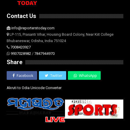
Contact Us
info@reporterstoday.com
LP-115, Prasanti Vihar, Housing Board Colony, Near Kiit College
Bhubaneswar, Odisha, India 751024
7008420927
9937028982
/
7847944970
Share
Facebook
Twitter
WhatsApp
Akruti to Odia Unicode Converter