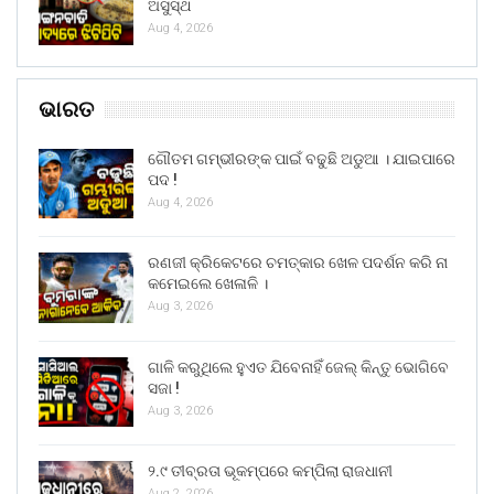
ଅସୁସ୍ଥ
Aug 4, 2026
ଭାରତ
ଗୌତମ ଗମ୍ଭୀରଙ୍କ ପାଇଁ ବଢୁଛି ଅଡୁଆ । ଯାଇପାରେ
ପଦ !
Aug 4, 2026
ରଣଜୀ କ୍ରିକେଟରେ ଚମତ୍କାର ଖେଳ ପଦର୍ଶନ କରି ନା
କମେଇଲେ ଖେଳାଳି ।
Aug 3, 2026
ଗାଳି କରୁଥିଲେ ହୁଏତ ଯିବେନାହିଁ ଜେଲ୍ କିନ୍ତୁ ଭୋଗିବେ
ସଜା !
Aug 3, 2026
୨.୯ ତୀବ୍ରତା ଭୂକମ୍ପରେ କମ୍ପିଲା ରାଜଧାନୀ
Aug 2, 2026