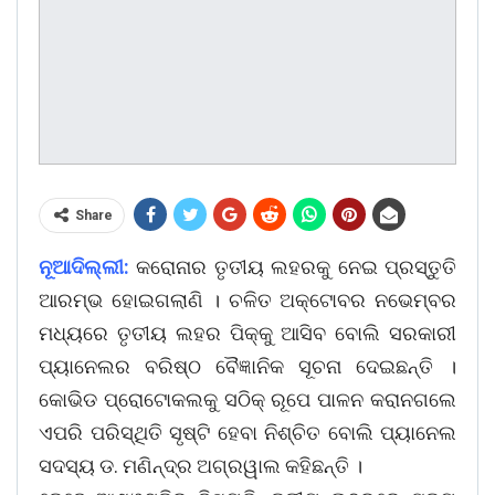
Share
ନୂଆଦିଲ୍ଲୀ:
କରୋନାର ତୃତୀୟ ଲହରକୁ ନେଇ ପ୍ରସ୍ତୁତି
ଆରମ୍ଭ ହୋଇଗଲାଣି । ଚଳିତ ଅକ୍ଟୋବର ନଭେମ୍ବର
ମଧ୍ୟରେ ତୃତୀୟ ଲହର ପିକ୍କୁ ଆସିବ ବୋଲି ସରକାରୀ
ପ୍ୟାନେଲର ବରିଷ୍ଠ ବୈଜ୍ଞାନିକ ସୂଚନା ଦେଇଛନ୍ତି ।
କୋଭିଡ ପ୍ରୋଟୋକଲକୁ ସଠିକ୍ ରୂପେ ପାଳନ କରାନଗଲେ
ଏପରି ପରିସ୍ଥିତି ସୃଷ୍ଟି ହେବା ନିଶ୍ଚିତ ବୋଲି ପ୍ୟାନେଲ
ସଦସ୍ୟ ଡ. ମଣିନ୍ଦ୍ର ଅଗ୍ରୱାଲ କହିଛନ୍ତି ।