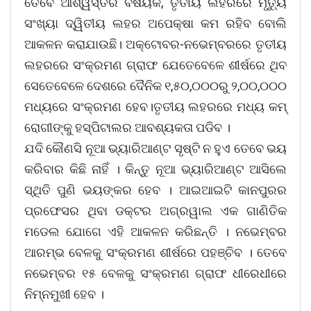
ତେବେ ଆଶ୍ୱସ୍ତିର ବିଷୟକି, ତୃତୀୟ ଲହରରେ ମୃତ୍ୟୁ
ସଂଖ୍ୟା ଦ୍ୱିତୀୟ ଲହର ଅପେକ୍ଷା କମ ରହିବ ବୋଲି
ଆକଳନ କରାଯାଉଛି। ଅକ୍ଟୋବର-ନଭେମ୍ବରରେ ତୃତୀୟ
ଲହରରେ ସଂକ୍ରମଣ ଗ୍ରାଫ ଯେତେବେଳେ ଶୀର୍ଷରେ ଥିବ
ସେତେବେଳେ ଦେଶରେ ଦୈନିକ ୧,୫୦,୦୦୦ରୁ ୨,୦୦,୦୦୦
ମଧ୍ୟରେ ସଂକ୍ରମଣ ହେବ।ତୃତୀୟ ଲହରରେ ମଧ୍ୟ କମ୍
ରୋଗୀଙ୍କୁ ହସ୍ପିଟାଲର ଆବଶ୍ୟକତା ପଡିବ ।
ଯଦି କୌଣସି ନୂଆ ଭ୍ୟାରିଆଣ୍ଟ ସୃଷ୍ଟି ନ ହୁଏ ତେବେ ଭୟ
କରିବାର କିଛି ନାହିଁ । କିନ୍ତୁ ନୂଆ ଭ୍ୟାରିଆଣ୍ଟ ଆସିଲେ
ସ୍ଥିତି ପୁଣି ଭୟଙ୍କର ହେବ । ଆଇଆଇଟି କାନପୁରର
ପ୍ରଫେସର ଥିବା ଡକ୍ଟର ଅଗ୍ରୱାଲ ଏକ ଗାଣିତିକ
ମଡେଲ ଯୋଗେ ଏହି ଆକଳନ କରିଛନ୍ତି । ନଭେମ୍ବର
ଆରମ୍ଭ ବେଳକୁ ସଂକ୍ରମଣ ଶୀର୍ଷରେ ପହଞ୍ଚିବ । ତେବେ
ନଭେମ୍ବର ୧୫ ବେଳକୁ ସଂକ୍ରମଣ ଗ୍ରାଫ ଧୀରେଧୀରେ
ନିମ୍ନମୁଖୀ ହେବ ।