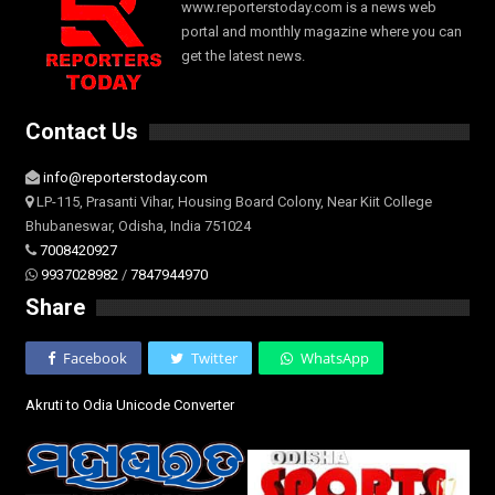
www.reporterstoday.com is a news web
portal and monthly magazine where you can
get the latest news.
Contact Us
info@reporterstoday.com
LP-115, Prasanti Vihar, Housing Board Colony, Near Kiit College
Bhubaneswar, Odisha, India 751024
7008420927
9937028982
/
7847944970
Share
Facebook
Twitter
WhatsApp
Akruti to Odia Unicode Converter