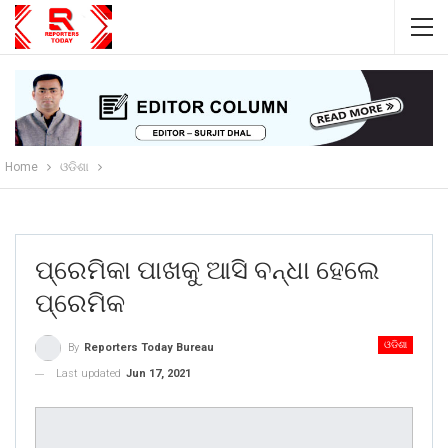
Home
ଓଡିଶା
ପ୍ରେମିକା ପାଖକୁ ଆସି ବନ୍ଧା ହେଲେ
ପ୍ରେମିକ
ଓଡିଶା
By
Reporters Today Bureau
Last updated
Jun 17, 2021