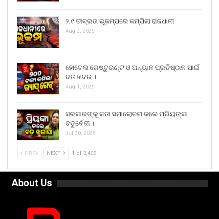
୨.୯ ତୀବ୍ରତା ଭୂକମ୍ପରେ କମ୍ପିଲା ରାଜଧାନୀ
Aug 2, 2026
ହୋଟେଲ ରେଷ୍ଟୁରାଣ୍ଟ ଓ ଅନ୍ୟାନ ପ୍ରତିଷ୍ଠାନ ପାଇଁ
ବଡ ଖବର ।
Aug 1, 2026
ସରକାରଙ୍କୁ କଡା ସମାଲୋଚନା କଲେ ପ୍ରିୟଙ୍କା
ଚତୁର୍ବେଦୀ ।
Jul 20, 2026
PREV
NEXT
1 of 2,409
About Us