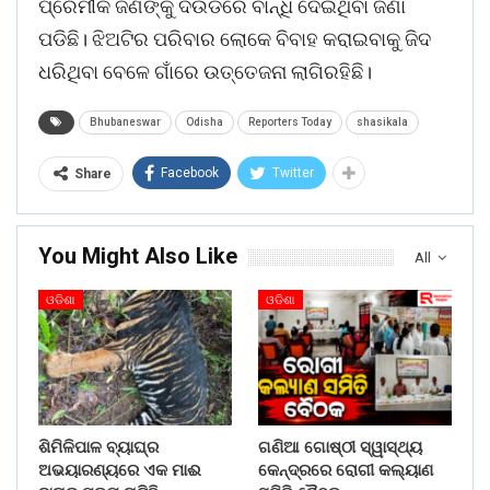
ପ୍ରେମୀକ ଜଣଙ୍କୁ ଦଉଡିରେ ବାନ୍ଧି ଦେଇଥିବା ଜଣା
ପଡିଛି। ଝିଅଟିର ପରିବାର ଲୋକେ ବିବାହ କରାଇବାକୁ ଜିଦ
ଧରିଥିବା ବେଳେ ଗାଁରେ ଉତ୍ତେଜନା ଲାଗିରହିଛି।
Bhubaneswar
Odisha
Reporters Today
shasikala
Facebook
Twitter
Share
You Might Also Like
All
ଓଡିଶା
ଓଡିଶା
ଶିମିଳିପାଳ ବ୍ୟାଘ୍ର
ଗଣିଆ ଗୋଷ୍ଠୀ ସ୍ୱାସ୍ଥ୍ୟ
ଅଭୟାରଣ୍ୟରେ ଏକ ମାଈ
କେନ୍ଦ୍ରରେ ରୋଗୀ କଲ୍ୟାଣ