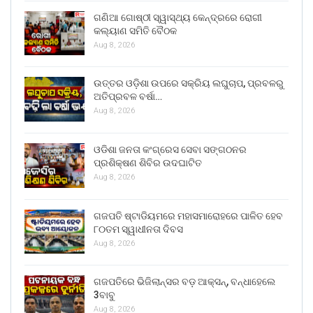
ଗଣିଆ ଗୋଷ୍ଠୀ ସ୍ୱାସ୍ଥ୍ୟ କେନ୍ଦ୍ରରେ ରୋଗୀ
କଲ୍ୟାଣ ସମିତି ବୈଠକ
Aug 8, 2026
ଉତ୍ତର ଓଡ଼ିଶା ଉପରେ ସକ୍ରିୟ ଲଘୁଚାପ, ପ୍ରବଳରୁ
ଅତିପ୍ରବଳ ବର୍ଷା…
Aug 8, 2026
ଓଡିଶା ଜନତା କଂଗ୍ରେସ ସେବା ସଙ୍ଗଠନର
ପ୍ରଶିକ୍ଷଣ ଶିବିର ଉଦଘାଟିତ
Aug 8, 2026
ଗଜପତି ଷ୍ଟାଡିୟମରେ ମହାସମାରୋହରେ ପାଳିତ ହେବ
୮୦ତମ ସ୍ୱାଧୀନତା ଦିବସ
Aug 8, 2026
ଗଜପତିରେ ଭିଜିଲାନ୍ସର ବଡ଼ ଆକ୍ସନ୍, ବନ୍ଧାହେଲେ
3ବାବୁ
Aug 8, 2026