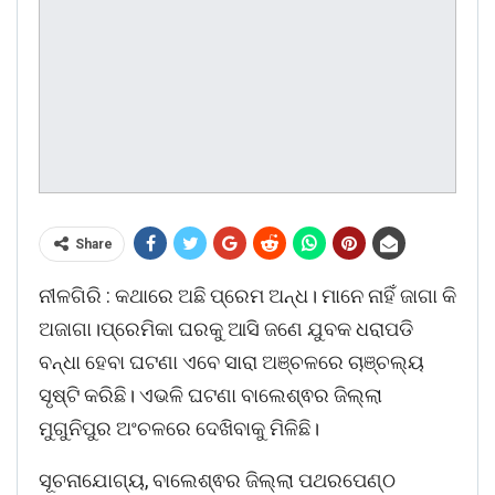
Share
ନୀଳଗିରି : କଥାରେ ଅଛି ପ୍ରେମ ଅନ୍ଧ। ମାନେ ନାହିଁ ଜାଗା କି
ଅଜାଗା।ପ୍ରେମିକା ଘରକୁ ଆସି ଜଣେ ଯୁବକ ଧରାପଡି
ବନ୍ଧା ହେବା ଘଟଣା ଏବେ ସାରା ଅଞ୍ଚଳରେ ଚାଞ୍ଚଲ୍ୟ
ସୃଷ୍ଟି କରିଛି। ଏଭଳି ଘଟଣା ବାଲେଶ୍ଵର ଜିଲ୍ଲା
ମୁଗୁନିପୁର ଅଂଚଳରେ ଦେଖିବାକୁ ମିଳିଛି।
ସୂଚନାଯୋଗ୍ୟ, ବାଲେଶ୍ଵର ଜିଲ୍ଲା ପଥରପେଣ୍ଠ