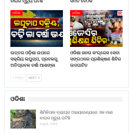
ବାଘର ମୃତ୍ୟୁ ଘଟିଛି
ସମିତି ବୈଠକ
ଓଡିଶା
ଓଡିଶା
ଉତ୍ତର ଓଡ଼ିଶା ଉପରେ
ଓଡିଶା ଜନତା କଂଗ୍ରେସ ସେବା
ସକ୍ରିୟ ଲଘୁଚାପ, ପ୍ରବଳରୁ
ସଙ୍ଗଠନର ପ୍ରଶିକ୍ଷଣ ଶିବିର
ଅତିପ୍ରବଳ ବର୍ଷା ଆଶଙ୍କା
ଉଦଘାଟିତ
PREV
NEXT
ଓଡିଶା
ଶିମିଳିପାଳ ବ୍ୟାଘ୍ର ଅଭୟାରଣ୍ୟରେ ଏକ ମାଈ
ବାଘର ମୃତ୍ୟୁ ଘଟିଛି
Aug 8, 2026