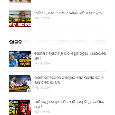
ବାଲିଆନ୍ତାରେ ଅଘଟଣ, ନଦୀରେ ଭାସିଗଲେ ୨ ଯୁବକ
Aug 7, 2026
ଭାରତ
ଗୌତମ ଗମ୍ଭୀରଙ୍କ ପାଇଁ ବଢୁଛି ଅଡୁଆ । ଯାଇପାରେ
ପଦ !
Aug 4, 2026
ରଣଜୀ କ୍ରିକେଟରେ ଚମତ୍କାର ଖେଳ ପଦର୍ଶନ କରି ନା
କମେଇଲେ ଖେଳାଳି ।
Aug 3, 2026
ଗାଳି କରୁଥିଲେ ହୁଏତ ଯିବେନାହିଁ ଜେଲ୍ କିନ୍ତୁ ଭୋଗିବେ
ସଜା !
Aug 3, 2026