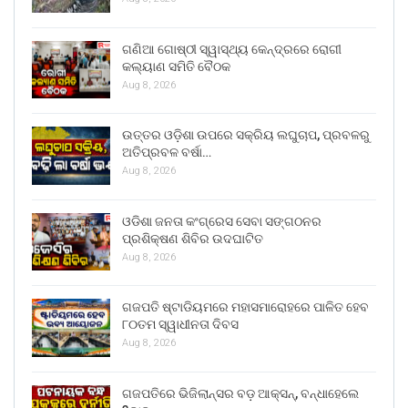
ଗଣିଆ ଗୋଷ୍ଠୀ ସ୍ୱାସ୍ଥ୍ୟ କେନ୍ଦ୍ରରେ ରୋଗୀ
କଲ୍ୟାଣ ସମିତି ବୈଠକ
Aug 8, 2026
ଉତ୍ତର ଓଡ଼ିଶା ଉପରେ ସକ୍ରିୟ ଲଘୁଚାପ, ପ୍ରବଳରୁ
ଅତିପ୍ରବଳ ବର୍ଷା…
Aug 8, 2026
ଓଡିଶା ଜନତା କଂଗ୍ରେସ ସେବା ସଙ୍ଗଠନର
ପ୍ରଶିକ୍ଷଣ ଶିବିର ଉଦଘାଟିତ
Aug 8, 2026
ଗଜପତି ଷ୍ଟାଡିୟମରେ ମହାସମାରୋହରେ ପାଳିତ ହେବ
୮୦ତମ ସ୍ୱାଧୀନତା ଦିବସ
Aug 8, 2026
ଗଜପତିରେ ଭିଜିଲାନ୍ସର ବଡ଼ ଆକ୍ସନ୍, ବନ୍ଧାହେଲେ