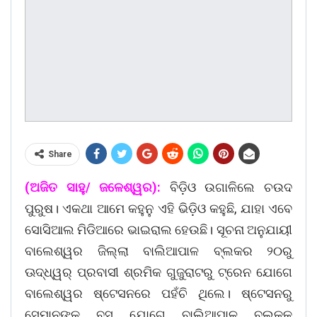
Share
(ଅଜିତ ସାହୁ/ ଜଳେଶ୍ୱର):
ବିଡ଼ିଓ ଉଗାଳିଲେ ଚଉଦ
ପୁରୁଷ। ଏକଥା ଆମେ କହୁନୁ ଏହି ଭିଡ଼ିଓ କହୁଛି, ଯାହା ଏବେ
ସୋସିଆଲ ମିଡିଆରେ ଭାଇରାଲ ହେଉଛି। ସୂଚନା ଅନୁଯାୟୀ
ବାଲେଶ୍ୱର ଜିଲ୍ଲା ବାଲିଆପାଳ ବ୍ଲକର ୨୦ରୁ
ଊଦ୍ଧ୍ୱର୍ ପ୍ରବାସୀ ଶ୍ରମିକ ଗୁଜୁରାଟରୁ ଟ୍ରେନ ଯୋଗେ
ବାଲେଶ୍ୱର ଷ୍ଟେସନରେ ପହଁଚି ଥିଲେ। ଷ୍ଟେସନରୁ
ସେମାନଙ୍କୁ ବସ ଯୋଗେ ବାଲିଆପାଳ ବ୍ଲକକୁ