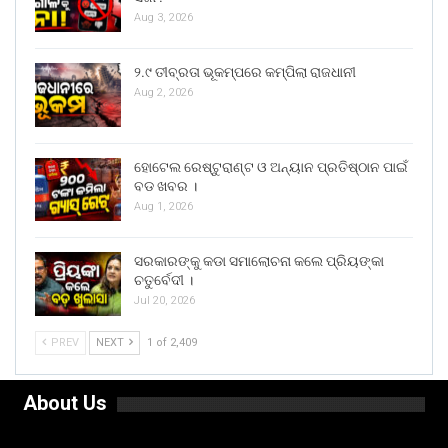
Aug 3, 2026
୨.୯ ତୀବ୍ରତା ଭୂକମ୍ପରେ କମ୍ପିଲା ରାଜଧାନୀ
Aug 2, 2026
ହୋଟେଲ ରେଷ୍ଟୁରାଣ୍ଟ ଓ ଅନ୍ୟାନ ପ୍ରତିଷ୍ଠାନ ପାଇଁ
ବଡ ଖବର ।
Aug 1, 2026
ସରକାରଙ୍କୁ କଡା ସମାଲୋଚନା କଲେ ପ୍ରିୟଙ୍କା
ଚତୁର୍ବେଦୀ ।
Jul 20, 2026
PREV
NEXT
1 of 2,409
About Us