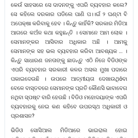
କେଉଁ ସାହସରେ ସେ ଦାଦନଙ୍କୁ ଏପରି ବ୍ୟବହାର କଲେ?
ସେ କହିଲେ ଦରକାର ପଡିଲେ ପାଣି ପ।।ଇଁ ୨ ଘଣ୍ଟା ବି
ଅପେକ୍ଷା କରିବାକୁ ହେବ । କିନ୍ତୁ କାହିଁକି? ସରକାର ମିଡିଆ
ଆଗରେ କଅଁଳ କଥା କହୁଛନ୍ତି । ସେମାନେ ଆମ ଲୋକ ।
ସେମାନଙ୍କର ଆସିବାର ଅଧିକାର ଅଛି । ଆମକୁ
ସେମାନଙ୍କ ସହ ଭଲ ବ୍ୟବହାର କରିବା ଆବଶ୍ୟକ … ।
କିନ୍ତୁ ସାଧାରଣ ଜନତାଙ୍କୁ ଛାଡନ୍ତୁ ଏଠି ନିଜେ ବିଡିଓଙ୍କ
ଏପରି ବ୍ୟବହାର ସରକାରୀ କଳର ଅସଲ ମୁଖା ପଦାରେ
ପକାଇଦେଉଛି । ଉପରେ ଆତ୍ମୀୟତା ଦେଖାଉଥିôବା
ବେଳେ ବାସ୍ତବରେ ସେମାନଙ୍କ ପ୍ରତି କୌଣସି ଭାବାବେଗ
ନଥିବା ସ୍ପଷ୍ଟ ବାରି ହେଉଛି । ବିଡିଓ ମହୋଦୟାଙ୍କ ଏପରି
ବ୍ୟବହାରକୁ ନେଇ କଣ କହିବେ ଉପରସ୍ଥ ଅଧିକାରୀ ଓ
ପ୍ରଶାସନ?
ଭିଡିଓ ସୋସିଆଲ ମିଡିଆରେ ଭାଇରାଲ ହୋଇ