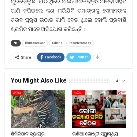
ଘୁରିବୋଲୁଛି। ଯଉଁ ଥିରେ ବାଲିଆପାଳ ବିଡ଼ିଓ ଗାଳିବା ସହିତ
ପାଣି ନପିଇଲେ କଣ ମରିଯିବି ତାସାଙ୍ଗକୁ ସେମାନଙ୍କ
ଚଉଦ ପୁରୁଷ ଉଠାଇ ଗାଳି ଦେଇ ଥିଲେ ବୋଲି ପ୍ରବାଶି
ଶ୍ରମିକ ମାନେ ଅଭିଯୋଗ କରିଛନ୍ତି।
Bhubaneswar
Odisha
reporterstoday
Facebook
Twitter
Share
You Might Also Like
All
ଓଡିଶା
ଓଡିଶା
ଶିମିଳିପାଳ ବ୍ୟାଘ୍ର
ଗଣିଆ ଗୋଷ୍ଠୀ ସ୍ୱାସ୍ଥ୍ୟ