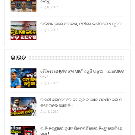
3ବାବୁ
Aug 8, 2026
ବାଲିଆନ୍ତାରେ ଅଘଟଣ, ନଦୀରେ ଭାସିଗଲେ ୨ ଯୁବକ
Aug 7, 2026
ଭାରତ
ଗୌତମ ଗମ୍ଭୀରଙ୍କ ପାଇଁ ବଢୁଛି ଅଡୁଆ । ଯାଇପାରେ
ପଦ !
Aug 4, 2026
ରଣଜୀ କ୍ରିକେଟରେ ଚମତ୍କାର ଖେଳ ପଦର୍ଶନ କରି ନା
କମେଇଲେ ଖେଳାଳି ।
Aug 3, 2026
ଗାଳି କରୁଥିଲେ ହୁଏତ ଯିବେନାହିଁ ଜେଲ୍ କିନ୍ତୁ ଭୋଗିବେ
ସଜା !