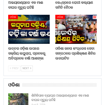
ଅଭୟାରଣ୍ୟରେ ଏକ ମାଈ
କେନ୍ଦ୍ରରେ ରୋଗୀ କଲ୍ୟାଣ
ବାଘର ମୃତ୍ୟୁ ଘଟିଛି
ସମିତି ବୈଠକ
ଓଡିଶା
ଓଡିଶା
ଉତ୍ତର ଓଡ଼ିଶା ଉପରେ
ଓଡିଶା ଜନତା କଂଗ୍ରେସ ସେବା
ସକ୍ରିୟ ଲଘୁଚାପ, ପ୍ରବଳରୁ
ସଙ୍ଗଠନର ପ୍ରଶିକ୍ଷଣ ଶିବିର
ଅତିପ୍ରବଳ ବର୍ଷା ଆଶଙ୍କା
ଉଦଘାଟିତ
PREV
NEXT
ଓଡିଶା
ଶିମିଳିପାଳ ବ୍ୟାଘ୍ର ଅଭୟାରଣ୍ୟରେ ଏକ ମାଈ
ବାଘର ମୃତ୍ୟୁ ଘଟିଛି
Aug 8, 2026