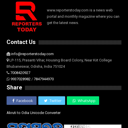
www.reporterstoday.com is a news web
portal and monthly magazine where you can
get the latest news.
Contact Us
info@reporterstoday.com
LP-115, Prasanti Vihar, Housing Board Colony, Near Kiit College
Bhubaneswar, Odisha, India 751024
7008420927
9937028982
/
7847944970
Share
Facebook
Twitter
WhatsApp
Akruti to Odia Unicode Converter