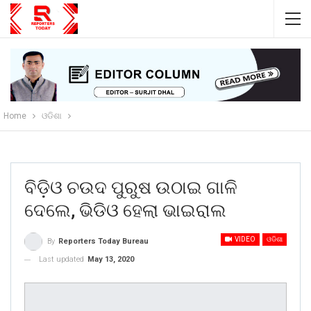
Home
ଓଡିଶା
ବିଡ଼ିଓ ଚଉଦ ପୁରୁଷ ଉଠାଇ ଗାଳି
ଦେଲେ, ଭିଡିଓ ହେଲା ଭାଇରାଲ
VIDEO
ଓଡିଶା
By
Reporters Today Bureau
Last updated
May 13, 2020