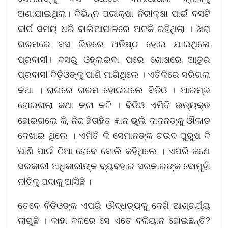
ଅଣାଯାଇଥିଲା। ବିଭିନ୍ନ ପରୀକ୍ଷା ନିରୀକ୍ଷା ପାଇଁ ବସଟି
ଦୀର୍ଘ ସମୟ ଧରି ବାଲିଆପାଳରେ ଅଟକି ରହିଥିଲା । ଖରା
ଗରମରେ ବସ ଭିତରେ ଅତିଷ୍ଠ ହୋଇ ଯାଇଥିଲେ
ପ୍ରବାସୀ। ବସରୁ ଓହ୍ଲାଇବା ପରେ ଶୋଷରେ ଆତୁର
ପ୍ରବାସୀ ବିଡ଼ିଓଙ୍କୁ ପାଣି ମାଗିଥିଲେ । ଏତିକିରେ ସରିଗଲା
କଥା । ରାଗରେ ଗରମ ହୋଇଗଲେ ବିଡିଓ । ଆରମ୍ଭ
ହୋଇଗଲା କଥା କଟା କଟି । ବିଡିଓ ଏମିତି ଉତ୍ୟକ୍ତ
ହୋଇଗଲେ କି, ନିଜ ହିତାହିତ ଜ୍ଞାନ ଭୁଲି ଦାଦନଙ୍କୁ ଔକାତ
ଦେଖାଇ ଥିଲେ । ଏମିତି କି ସେମାନଙ୍କ ଚଉଦ ପୁରୁଷ ବି
ପାଣି ପାଇଁ ଠିଆ ହେବେ ବୋଲି କହିଥିଲେ । ଏପରି ଜଣେ
ସରକାରୀ ଅଧିକାରୀଙ୍କ ବ୍ୟବହାର ସରକାରଙ୍କ ଦୋମୁହାଁ
ନୀତିକୁ ପଦାକୁ ଆସିଛି ।
ତେବେ ବିଡିଓଙ୍କ ଏପରି ଔଦ୍ଧତ୍ୟକୁ ଦେଖି ଆଶ୍ଚର୍ଯ୍ୟ
ଲାଗୁଛି । କାହା ବଳରେ ସେ ଏତେ ବଳିୟାନ ହୋଇଛନ୍ତି?