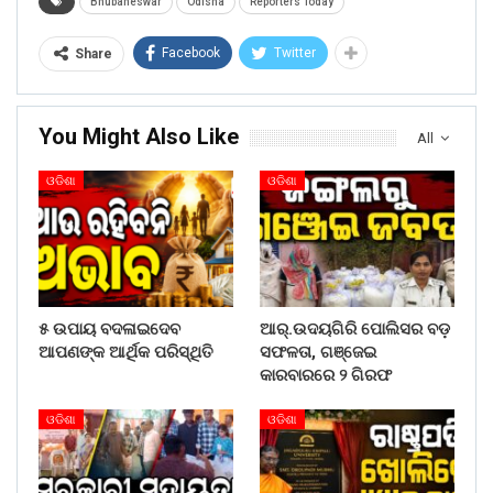
Bhubaneswar
Odisha
Reporters Today
Facebook
Twitter
Share
You Might Also Like
All
ଓଡିଶା
ଓଡିଶା
୫ ଉପାୟ ବଦଳାଇଦେବ
ଆର୍.ଉଦୟଗିରି ପୋଲିସର ବଡ଼
ଆପଣଙ୍କ ଆର୍ଥିକ ପରିସ୍ଥିତି
ସଫଳତା, ଗଞ୍ଜେଇ
କାରବାରରେ ୨ ଗିରଫ
ଓଡିଶା
ଓଡିଶା