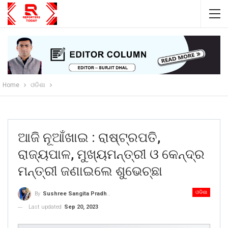
Home
ଓଡିଶା
ଆଜି ନୂଆଁଖାଇ : ରାଷ୍ଟ୍ରପତି,
ରାଜ୍ୟପାଳ, ମୁଖ୍ୟମନ୍ତ୍ରୀ ଓ କେନ୍ଦ୍ର
ମନ୍ତ୍ରୀ ଜଣାଇଲେ ଶୁଭେଚ୍ଛା
ଓଡିଶା
By
Sushree Sangita Pradhan
Last updated
Sep 20, 2023