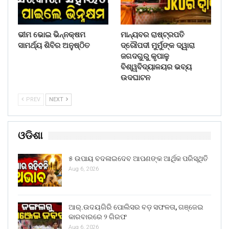
ଭୀମ ଭୋଇ ଭିନ୍ନକ୍ଷମ
ମାନ୍ୟବର ରାଷ୍ଟ୍ରପତି
ସାମର୍ଥ୍ୟ ଶିବିର ଅନୁଷ୍ଠିତ
ଦ୍ରୌପଦୀ ମୁର୍ମୁଙ୍କ ଦ୍ୱାରା
ଜଗଦଗୁରୁ କୃପାଳୁ
ବିଶ୍ୱବିଦ୍ୟାଳୟର ଭବ୍ୟ
ଉଦଘାଟନ
PREV
NEXT
ଓଡିଶା
୫ ଉପାୟ ବଦଳାଇଦେବ ଆପଣଙ୍କ ଆର୍ଥିକ ପରିସ୍ଥିତି
Aug 6, 2026
ଆର୍.ଉଦୟଗିରି ପୋଲିସର ବଡ଼ ସଫଳତା, ଗଞ୍ଜେଇ
କାରବାରରେ ୨ ଗିରଫ
Aug 6, 2026