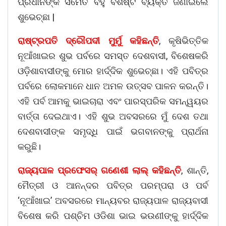
ପ୍ରଧାନଙ୍କ ସମେତ ବହୁ ବିଶିଷ୍ଟ ବ୍ୟକ୍ତି ଜଣାଇଲେ
ଶୁଭେଚ୍ଛା |
ରାଷ୍ଟ୍ରପତି ଦ୍ରୌପଦୀ ମୁର୍ମୁ କହିଛନ୍ତି
, କୃଷିଭିତ୍ତିକ
ନୂଆଁଖାଇର ଶୁଭ ପର୍ବରେ ସମସ୍ତ ଦେଶବାସୀ, ବିଶେଷକରି
ଓଡ଼ିଶାବାସୀଙ୍କୁ ମୋର ହାର୍ଦ୍ଦିକ ଶୁଭେଚ୍ଛା। ଏହି ପବିତ୍ର
ପର୍ବରେ ଲୋକମାନେ ଧାନ ଅମଳ ଉତ୍ସବ ପାଳନ କରନ୍ତି।
ଏହି ପର୍ବ ଆମକୁ ଭାଇଚାରା ଏବଂ ପାରସ୍ପରିକ ସମନ୍ୱୟର
ବାର୍ତ୍ତା ଦେଇଥାଏ। ଏହି ଶୁଭ ଅବସରରେ ମୁଁ ଦେଶ ତଥା
ଦେଶବାସୀଙ୍କ ସମୃଦ୍ଧି ପାଇଁ ଭଗବାନଙ୍କୁ ପ୍ରାର୍ଥନା
କରୁଛି।
ରାଜ୍ୟପାଳ ପ୍ରଫେସର୍ ଗଣେଶୀ ଲାଲ୍ କହିଛନ୍ତି
, ଶାନ୍ତି,
ମୈତ୍ରୀ ଓ ଆନନ୍ଦର ପବିତ୍ର ପରମ୍ପରା ଓ ପର୍ବ
‘ନୂଆଁଖାଇ’ ଅବସରରେ ମାନ୍ୟବର ରାଜ୍ୟପାଳ ରାଜ୍ୟବାସୀ
ବିଶେଷ କରି ପଶ୍ଚିମ ଓଡିଶା ଭାଇ ଭଉଣୀଙ୍କୁ ହାର୍ଦ୍ଦିକ