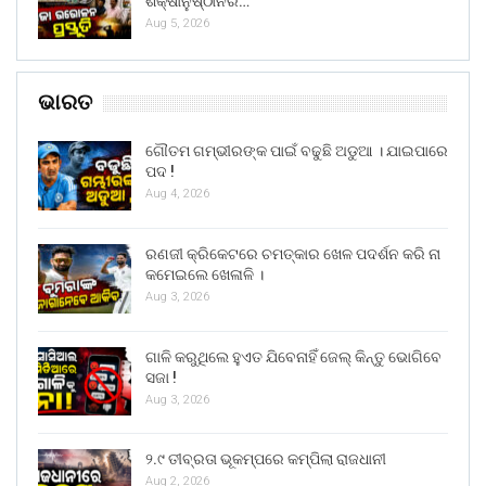
ଶିକ୍ଷାନୁଷ୍ଠାନର…
Aug 5, 2026
ଭାରତ
ଗୌତମ ଗମ୍ଭୀରଙ୍କ ପାଇଁ ବଢୁଛି ଅଡୁଆ । ଯାଇପାରେ
ପଦ !
Aug 4, 2026
ରଣଜୀ କ୍ରିକେଟରେ ଚମତ୍କାର ଖେଳ ପଦର୍ଶନ କରି ନା
କମେଇଲେ ଖେଳାଳି ।
Aug 3, 2026
ଗାଳି କରୁଥିଲେ ହୁଏତ ଯିବେନାହିଁ ଜେଲ୍ କିନ୍ତୁ ଭୋଗିବେ
ସଜା !
Aug 3, 2026
୨.୯ ତୀବ୍ରତା ଭୂକମ୍ପରେ କମ୍ପିଲା ରାଜଧାନୀ
Aug 2, 2026