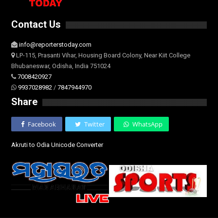
Contact Us
info@reporterstoday.com
LP-115, Prasanti Vihar, Housing Board Colony, Near Kiit College
Bhubaneswar, Odisha, India 751024
7008420927
9937028982
/
7847944970
Share
Facebook
Twitter
WhatsApp
Akruti to Odia Unicode Converter