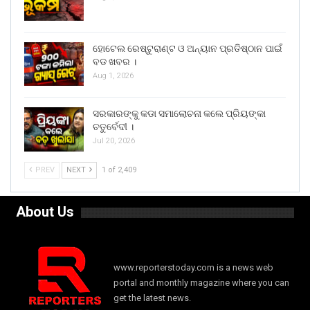
ହୋଟେଲ ରେଷ୍ଟୁରାଣ୍ଟ ଓ ଅନ୍ୟାନ ପ୍ରତିଷ୍ଠାନ ପାଇଁ
ବଡ ଖବର ।
Aug 1, 2026
ସରକାରଙ୍କୁ କଡା ସମାଲୋଚନା କଲେ ପ୍ରିୟଙ୍କା
ଚତୁର୍ବେଦୀ ।
Jul 20, 2026
PREV
NEXT
1 of 2,409
About Us
www.reporterstoday.com is a news web
portal and monthly magazine where you can
get the latest news.