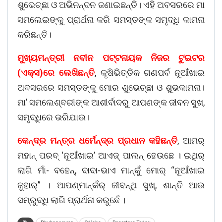
ଶୁଭେଚ୍ଛା ଓ ଅଭିନନ୍ଦନ ଜଣାଇଛନ୍ତି। ଏହି ଅବସରରେ ମା
ସମଲେଇଙ୍କୁ ପ୍ରାର୍ଥନା କରି ସମସ୍ତଙ୍କ ସମୃଦ୍ଧି କାମନା
କରିଛନ୍ତି।
ମୁଖ୍ୟମନ୍ତ୍ରୀ ନବୀନ ପଟ୍ଟନାୟକ ନିଜର ଟୁଇଟର
(ଏକ୍ସ)ରେ ଲେଖିଛନ୍ତି
, କୃଷିଭିତ୍ତିକ ଗଣପର୍ବ ନୂଆଁଖାଇ
ଅବସରରେ ସମସ୍ତଙ୍କୁ ମୋର ଶୁଭେଚ୍ଛା ଓ ଶୁଭକାମନା।
ମା’ ସମଲେଶ୍ବରୀଙ୍କ ଆଶୀର୍ବାଦରୁ ଆପଣଙ୍କ ଜୀବନ ସୁଖ,
ସମୃଦ୍ଧିରେ ଭରିଯାଉ।
କେନ୍ଦ୍ର ମନ୍ତ୍ର ଧର୍ମେନ୍ଦ୍ର ପ୍ରଧାନ କହିଛନ୍ତି
, ଆମର୍
ମହାନ୍ ପରବ୍ ‘ନୂଆଁଖାଇ’ ଆଏଜ୍ ପାଲନ୍ ହେଉଛେ । ଇଥିର୍
ଲାଗି ମାଁ- ବହେନ୍‌, ଦାଦା-ଭାଏ ମାନ୍‌କୁଁ ମୋର୍ “ନୂଆଁଖାଇ
ଜୁହାର୍‌” । ଆପଣ୍‌ମାନ୍‌କଁର୍ ଜୀବନ୍‌ଥି ସୁଖ୍‌, ଶାନ୍ତି ଆଉ
ସମ୍‌ରୁଦ୍ଧି ଲାଗି ପ୍ରାର୍ଥନା କରୁଛେଁ ।