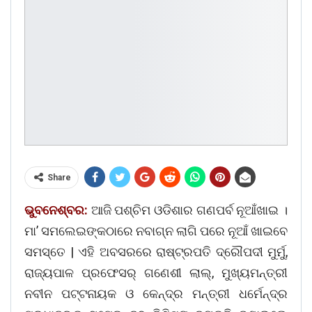
Share
ଭୁବନେଶ୍ବର:
ଆଜି ପଶ୍ଚିମ ଓଡିଶାର ଗଣପର୍ବ ନୂଆଁଖାଇ ।
ମା’ ସମଲେଇଙ୍କଠାରେ ନବାଗ୍ନ ଲାଗି ପରେ ନୂଆଁ ଖାଇବେ
ସମସ୍ତେ | ଏହି ଅବସରରେ ରାଷ୍ଟ୍ରପତି ଦ୍ରୌପଦୀ ମୁର୍ମୁ,
ରାଜ୍ୟପାଳ ପ୍ରଫେସର୍ ଗଣେଶୀ ଲାଲ୍, ମୁଖ୍ୟମନ୍ତ୍ରୀ
ନବୀନ ପଟ୍ଟନାୟକ ଓ କେନ୍ଦ୍ର ମନ୍ତ୍ରୀ ଧର୍ମେନ୍ଦ୍ର