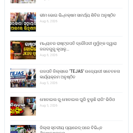
ଭୀମ ଭୋଇ ଭିନ୍ନକ୍ଷମ ସାମର୍ଥ୍ୟ ଶିବିର ଅନୁଷ୍ଠିତ
Aug 6, 2026
ମାନ୍ୟବର ରାଷ୍ଟ୍ରପତି ଦ୍ରୌପଦୀ ମୁର୍ମୁଙ୍କ ଦ୍ୱାରା
ଜଗଦଗୁରୁ କୃପାଳୁ…
Aug 6, 2026
ଗଜପତି ଜିଲ୍ଲାରେ ‘TEJAS’ ଉଦ୍ୟୋଗୀ ସଚେତନତା
କାର୍ଯ୍ୟକ୍ରମ ଅନୁଷ୍ଠିତ
Aug 5, 2026
ମୋବାଇଲ ରୁ ମୋବାଇଲ ଘୁରି ବୁଲୁଛି ରାଗିଂ ଭିଡିଓ
Aug 5, 2026
ଜିଲ୍ଲା ସ୍ତରୀୟ ପ୍ୟାରେଡ୍ ପରେ ବିଭିନ୍ନ