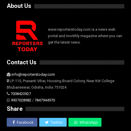
About Us
www.reporterstoday.com is a news web
portal and monthly magazine where you can
get the latest news.
Contact Us
info@reporterstoday.com
LP-115, Prasanti Vihar, Housing Board Colony, Near Kiit College
Bhubaneswar, Odisha, India 751024
7008420927
9937028982
/
7847944970
Share
Facebook
Twitter
WhatsApp