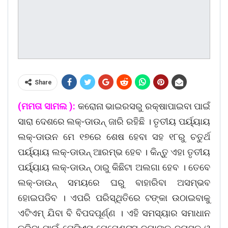
Share
(ମମତା ସାମଲ ):
କରୋନା ଭାଇରସରୁ ରକ୍ଷାପାଇବା ପାଇଁ
ସାରା ଦେଶରେ ଲକ୍-ଡାଉନ୍ ଜାରି ରହିଛି । ତୃତୀୟ ପର୍ୟ୍ୟାୟ
ଲକ୍-ଡାଉନ ମେ ୧୭ରେ ଶେଷ ହେବା ସହ ୧୮ରୁ ଚତୁର୍ଥ
ପର୍ୟ୍ୟାୟ ଲକ୍-ଡାଉନ୍ ଆରମ୍ଭ ହେବ । କିନ୍ତୁ ଏହା ତୃତୀୟ
ପର୍ୟ୍ୟାୟ ଲକ୍-ଡାଉନ୍ ଠାରୁ କିଛିଟା ଅଲଗା ହେବ । ତେବେ
ଲକ୍-ଡାଉନ୍ ସମୟରେ ଘରୁ ବାହାରିବା ଅସମ୍ଭବ
ହୋଇପଡିବ । ଏପରି ପରିସ୍ଥିତିରେ ଟଙ୍କା ଉଠାଇବାକୁ
ଏଟିଏମ୍ ଯିବା ବି ବିପଦପୂର୍ଣ୍ଣ । ଏହି ସମସ୍ୟାର ସମାଧାନ