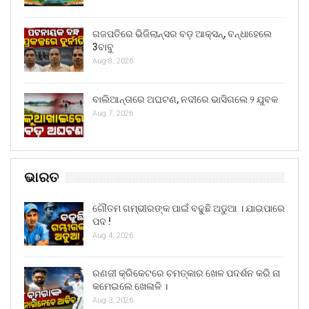
ଗଜପତିରେ ଭିଜିଲାନ୍ସର ବଡ଼ ଆକ୍ସନ୍, ବନ୍ଧାହେଲେ
3ବାବୁ
Aug 8, 2026
ବାଲିଆନ୍ତାରେ ଅଘଟଣ, ନଦୀରେ ଭାସିଗଲେ ୨ ଯୁବକ
Aug 7, 2026
ଭାରତ
ଗୌତମ ଗମ୍ଭୀରଙ୍କ ପାଇଁ ବଢୁଛି ଅଡୁଆ । ଯାଇପାରେ
ପଦ !
Aug 4, 2026
ରଣଜୀ କ୍ରିକେଟରେ ଚମତ୍କାର ଖେଳ ପଦର୍ଶନ କରି ନା
କମେଇଲେ ଖେଳାଳି ।
Aug 3, 2026