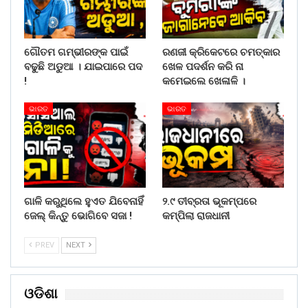
ଗୌତମ ଗମ୍ଭୀରଙ୍କ ପାଇଁ
ରଣଜୀ କ୍ରିକେଟରେ ଚମତ୍କାର
ବଢୁଛି ଅଡୁଆ । ଯାଇପାରେ ପଦ
ଖେଳ ପଦର୍ଶନ କରି ନା
!
କମେଇଲେ ଖେଳାଳି ।
ଭାରତ
ଭାରତ
ଗାଳି କରୁଥିଲେ ହୁଏତ ଯିବେନାହିଁ
୨.୯ ତୀବ୍ରତା ଭୂକମ୍ପରେ
ଜେଲ୍ କିନ୍ତୁ ଭୋଗିବେ ସଜା !
କମ୍ପିଲା ରାଜଧାନୀ
PREV
NEXT
ଓଡିଶା