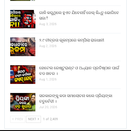
ଗାଳି କରୁଥିଲେ ହୁଏତ ଯିବେନାହିଁ ଜେଲ୍ କିନ୍ତୁ ଭୋଗିବେ
ସଜା !
Aug 3, 2026
୨.୯ ତୀବ୍ରତା ଭୂକମ୍ପରେ କମ୍ପିଲା ରାଜଧାନୀ
Aug 2, 2026
ହୋଟେଲ ରେଷ୍ଟୁରାଣ୍ଟ ଓ ଅନ୍ୟାନ ପ୍ରତିଷ୍ଠାନ ପାଇଁ
ବଡ ଖବର ।
Aug 1, 2026
ସରକାରଙ୍କୁ କଡା ସମାଲୋଚନା କଲେ ପ୍ରିୟଙ୍କା
ଚତୁର୍ବେଦୀ ।
Jul 20, 2026
PREV
NEXT
1 of 2,409