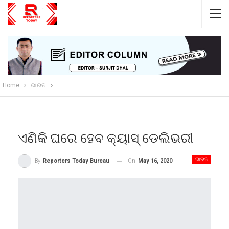
Home
ଭାରତ
ଏଣିକି ଘରେ ହେବ କ୍ୟାସ୍ ଡେଲିଭରୀ
ଭାରତ
On
May 16, 2020
By
Reporters Today Bureau