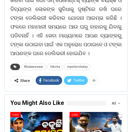
କରିବା ପାଇଁ ପେଟିଏମ୍ ପେମେଣ୍ଟସ୍ ବ୍ୟାଙ୍କ ବୟସ୍କ ଓ
ଦିବ୍ୟାଙ୍ଗ ଲୋକଙ୍କ ସୁବିଧାକୁ ଦୃଷ୍ଟିରେ ରଖି ଘରେ
ଟଙ୍କା ଡେଲିଭରୀ କରିବାର ଯୋଜନା ଆରମ୍ଭ କରିଛି ।
ଫଳରେ ମହାମାରୀ ସମୟରେ ଆଉ ଘରୁ ବାହାରକୁ ଯିବାକୁ
ପଡିବନାହିଁ । ଏହି ସେବା ମାଧ୍ୟମରେ ଆପଣ ବ୍ୟାଙ୍କରୁ
ଟଙ୍କା ଉଠାଇବା ପାଇଁ ଏକ ଅନୁରୋଧ ପଠାଇବେ ଓ ଟଙ୍କା
ଆପଣଙ୍କ ଘରେ ଡେଲିଭରୀ ହୋଇଯିବ ।
Bhubaneswar
Odisha
reporterstoday
Facebook
Twitter
Share
You Might Also Like
All
ଖେଳ
ଖେଳ