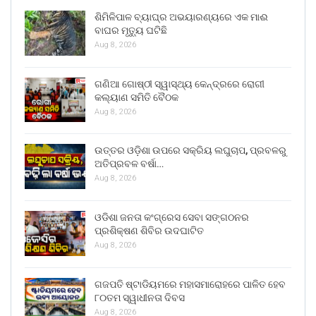
ଶିମିଳିପାଳ ବ୍ୟାଘ୍ର ଅଭୟାରଣ୍ୟରେ ଏକ ମାଈ
ବାଘର ମୃତ୍ୟୁ ଘଟିଛି
Aug 8, 2026
ଗଣିଆ ଗୋଷ୍ଠୀ ସ୍ୱାସ୍ଥ୍ୟ କେନ୍ଦ୍ରରେ ରୋଗୀ
କଲ୍ୟାଣ ସମିତି ବୈଠକ
Aug 8, 2026
ଉତ୍ତର ଓଡ଼ିଶା ଉପରେ ସକ୍ରିୟ ଲଘୁଚାପ, ପ୍ରବଳରୁ
ଅତିପ୍ରବଳ ବର୍ଷା…
Aug 8, 2026
ଓଡିଶା ଜନତା କଂଗ୍ରେସ ସେବା ସଙ୍ଗଠନର
ପ୍ରଶିକ୍ଷଣ ଶିବିର ଉଦଘାଟିତ
Aug 8, 2026
ଗଜପତି ଷ୍ଟାଡିୟମରେ ମହାସମାରୋହରେ ପାଳିତ ହେବ
୮୦ତମ ସ୍ୱାଧୀନତା ଦିବସ
Aug 8, 2026