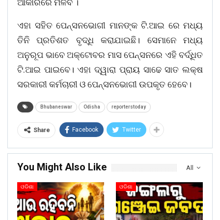
ଆକାରରେ ମିଳିବ ।
ଏହା ସହିତ ପେନ୍‌ସନଭୋଗୀ ମାନଙ୍କ ଟି.ଆଇ ରେ ମଧ୍ୟ
ତିନି ପ୍ରତିଶତ ବୃଦ୍ଧି କରାଯାଇଛି। ସେମାନେ ମଧ୍ୟ
ଅନୁରୂପ ଭାବେ ଅକ୍ଟୋବର ମାସ ପେନ୍‌ସନରେ ଏହି ବର୍ଦ୍ଧିତ
ଟି.ଆଇ ପାଇବେ। ଏହା ଦ୍ୱାରା ପ୍ରାୟ ସାଢେ ସାତ ଲକ୍ଷ
ସରକାରୀ କର୍ମଚାରୀ ଓ ପେନ୍‌ସନଭୋଗୀ ଉପକୃତ ହେବେ।
Bhubaneswar
Odisha
reporterstoday
Facebook
Twitter
Share
You Might Also Like
All
ଓଡିଶା
ଓଡିଶା