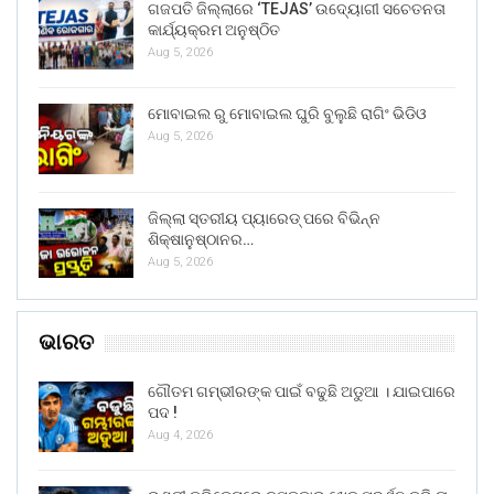
ଗଜପତି ଜିଲ୍ଲାରେ ‘TEJAS’ ଉଦ୍ୟୋଗୀ ସଚେତନତା
କାର୍ଯ୍ୟକ୍ରମ ଅନୁଷ୍ଠିତ
Aug 5, 2026
ମୋବାଇଲ ରୁ ମୋବାଇଲ ଘୁରି ବୁଲୁଛି ରାଗିଂ ଭିଡିଓ
Aug 5, 2026
ଜିଲ୍ଲା ସ୍ତରୀୟ ପ୍ୟାରେଡ୍ ପରେ ବିଭିନ୍ନ
ଶିକ୍ଷାନୁଷ୍ଠାନର…
Aug 5, 2026
ଭାରତ
ଗୌତମ ଗମ୍ଭୀରଙ୍କ ପାଇଁ ବଢୁଛି ଅଡୁଆ । ଯାଇପାରେ
ପଦ !
Aug 4, 2026