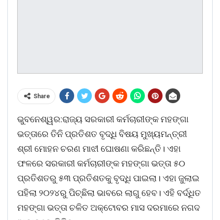
Share
ଭୁବନେଶ୍ୱର:ରାଜ୍ୟ ସରକାରୀ କର୍ମଚାରୀଙ୍କ ମହଙ୍ଗା
ଭତ୍ତାରେ ତିନି ପ୍ରତିଶତ ବୃଦ୍ଧି ବିଷୟ ମୁଖ୍ୟମନ୍ତ୍ରୀ
ଶ୍ରୀ ମୋହନ ଚରଣ ମାଝୀ ଘୋଷଣା କରିଛନ୍ତି। ଏହା
ଫଳରେ ସରକାରୀ କର୍ମଚାରୀଙ୍କ ମହଙ୍ଗା ଭତ୍ତା ୫୦
ପ୍ରତିଶତରୁ ୫୩ ପ୍ରତିଶତକୁ ବୃଦ୍ଧି ପାଇଲା। ଏହା ଜୁଲାଇ
ପହିଲା ୨୦୨୪ରୁ ପିଚ୍ଛିଲା ଭାବରେ ଲାଗୁ ହେବ। ଏହି ବର୍ଦ୍ଧିତ
ମହଙ୍ଗା ଭତ୍ତା ଚଳିତ ଅକ୍ଟୋବର ମାସ ଦରମାରେ ନଗଦ