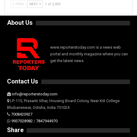
PREV
NEXT
1 of 2,409
About Us
www.reporterstoday.com is a news web
portal and monthly magazine where you can
get the latest news.
Contact Us
info@reporterstoday.com
LP-115, Prasanti Vihar, Housing Board Colony, Near Kiit College
Bhubaneswar, Odisha, India 751024
7008420927
9937028982
/
7847944970
Share