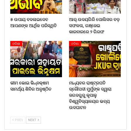
୫ ଉପାୟ ବଦଳାଇଦେବ
ଆର୍.ଉଦୟଗିରି ପୋଲିସର ବଡ଼
ଆପଣଙ୍କ ଆର୍ଥିକ ପରିସ୍ଥିତି
ସଫଳତା, ଗଞ୍ଜେଇ
କାରବାରରେ ୨ ଗିରଫ
ଓଡିଶା
ଓଡିଶା
ଭୀମ ଭୋଇ ଭିନ୍ନକ୍ଷମ
ମାନ୍ୟବର ରାଷ୍ଟ୍ରପତି
ସାମର୍ଥ୍ୟ ଶିବିର ଅନୁଷ୍ଠିତ
ଦ୍ରୌପଦୀ ମୁର୍ମୁଙ୍କ ଦ୍ୱାରା
ଜଗଦଗୁରୁ କୃପାଳୁ
ବିଶ୍ୱବିଦ୍ୟାଳୟର ଭବ୍ୟ
ଉଦଘାଟନ
PREV
NEXT