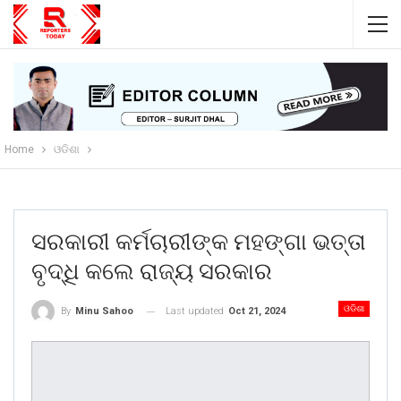
Home
ଓଡିଶା
ସରକାରୀ କର୍ମଚାରୀଙ୍କ ମହଙ୍ଗା ଭତ୍ତା
ବୃଦ୍ଧି କଲେ ରାଜ୍ୟ ସରକାର
ଓଡିଶା
Last updated
Oct 21, 2024
By
Minu Sahoo