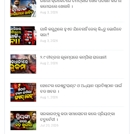
ରଣଜୀ କ୍ରିକେଟରେ ଚମତ୍କାର ଖେଳ ପଦର୍ଶନ କରି ନା
କମେଇଲେ ଖେଳାଳି ।
Aug 3, 2026
ଗାଳି କରୁଥିଲେ ହୁଏତ ଯିବେନାହିଁ ଜେଲ୍ କିନ୍ତୁ ଭୋଗିବେ
ସଜା !
Aug 3, 2026
୨.୯ ତୀବ୍ରତା ଭୂକମ୍ପରେ କମ୍ପିଲା ରାଜଧାନୀ
Aug 2, 2026
ହୋଟେଲ ରେଷ୍ଟୁରାଣ୍ଟ ଓ ଅନ୍ୟାନ ପ୍ରତିଷ୍ଠାନ ପାଇଁ
ବଡ ଖବର ।
Aug 1, 2026
ସରକାରଙ୍କୁ କଡା ସମାଲୋଚନା କଲେ ପ୍ରିୟଙ୍କା
ଚତୁର୍ବେଦୀ ।
Jul 20, 2026