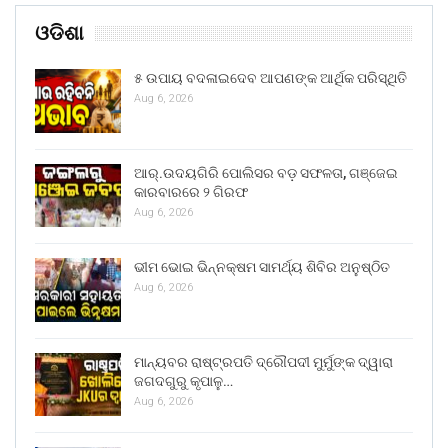
ଓଡିଶା
୫ ଉପାୟ ବଦଳାଇଦେବ ଆପଣଙ୍କ ଆର୍ଥିକ ପରିସ୍ଥିତି
Aug 6, 2026
ଆର୍.ଉଦୟଗିରି ପୋଲିସର ବଡ଼ ସଫଳତା, ଗଞ୍ଜେଇ
କାରବାରରେ ୨ ଗିରଫ
Aug 6, 2026
ଭୀମ ଭୋଇ ଭିନ୍ନକ୍ଷମ ସାମର୍ଥ୍ୟ ଶିବିର ଅନୁଷ୍ଠିତ
Aug 6, 2026
ମାନ୍ୟବର ରାଷ୍ଟ୍ରପତି ଦ୍ରୌପଦୀ ମୁର୍ମୁଙ୍କ ଦ୍ୱାରା
ଜଗଦଗୁରୁ କୃପାଳୁ…
Aug 6, 2026