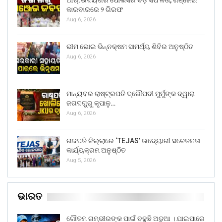
କାରବାରରେ ୨ ଗିରଫ
Aug 6, 2026
ଭୀମ ଭୋଇ ଭିନ୍ନକ୍ଷମ ସାମର୍ଥ୍ୟ ଶିବିର ଅନୁଷ୍ଠିତ
Aug 6, 2026
ମାନ୍ୟବର ରାଷ୍ଟ୍ରପତି ଦ୍ରୌପଦୀ ମୁର୍ମୁଙ୍କ ଦ୍ୱାରା
ଜଗଦଗୁରୁ କୃପାଳୁ…
Aug 6, 2026
ଗଜପତି ଜିଲ୍ଲାରେ ‘TEJAS’ ଉଦ୍ୟୋଗୀ ସଚେତନତା
କାର୍ଯ୍ୟକ୍ରମ ଅନୁଷ୍ଠିତ
Aug 5, 2026
ଭାରତ
ଗୌତମ ଗମ୍ଭୀରଙ୍କ ପାଇଁ ବଢୁଛି ଅଡୁଆ । ଯାଇପାରେ