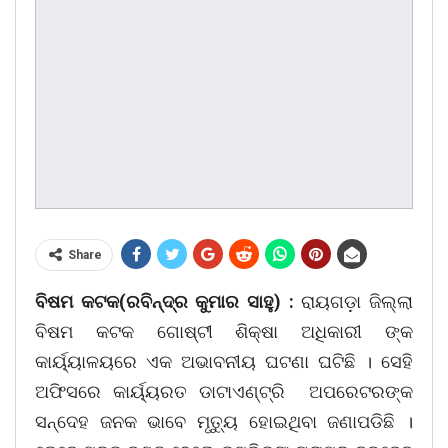
Share
ବିଷମ କଟକ(ରବିନ୍ଦ୍ର କୁମାର ସାହୁ) :
ରାୟଗଡ଼ା ଜିଲ୍ଲା
ବିଷମ କଟକ ଗୋଷ୍ଟୀ ଶିକ୍ଷା ଅଧିକାରୀ ଙ୍କ
କାର୍ୟ୍ୟାଳୟରେ ଏକ ଅଭାବନୀୟ ଘଟଣା ଘଟିଛି । ସେହି
ଅଫିସରେ କାର୍ୟ୍ୟରତ ଡାଟାଏଣ୍ଟ୍ରି ଅପରେଟରଙ୍କ
ସନ୍ଦେହ ଜନକ ଭାବେ ମୃତ୍ୟୁ ହୋଇଥିବା ଜଣାପଡିଛି ।