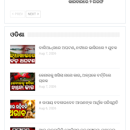
କାରବାରରେ ୨ ଗିରଫ
PREV
NEXT
ଓଡିଶା
ବାଲିଆନ୍ତାରେ ଅଘଟଣ, ନଦୀରେ ଭାସିଗଲେ ୨ ଯୁବକ
Aug 7, 2026
କେନାଲକୁ ଖସିଲା ନାନୋ କାର, ଅଳ୍ପକେ ବର୍ତ୍ତିଲେ
ଚାଳକ
Aug 7, 2026
୫ ଉପାୟ ବଦଳାଇଦେବ ଆପଣଙ୍କ ଆର୍ଥିକ ପରିସ୍ଥିତି
Aug 6, 2026
ଆର୍.ଉଦୟଗିରି ପୋଲିସର ବଡ଼ ସଫଳତା, ଗଞ୍ଜେଇ