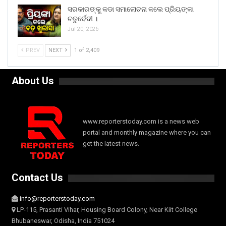
ସରକାରଙ୍କୁ କଡା ସମାଲୋଚନା କଲେ ପ୍ରିୟଙ୍କା
ଚତୁର୍ବେଦୀ ।
Jul 20, 2026
PREV
NEXT
1 of 2,409
About Us
www.reporterstoday.com is a news web
portal and monthly magazine where you can
get the latest news.
Contact Us
info@reporterstoday.com
LP-115, Prasanti Vihar, Housing Board Colony, Near Kiit College
Bhubaneswar, Odisha, India 751024