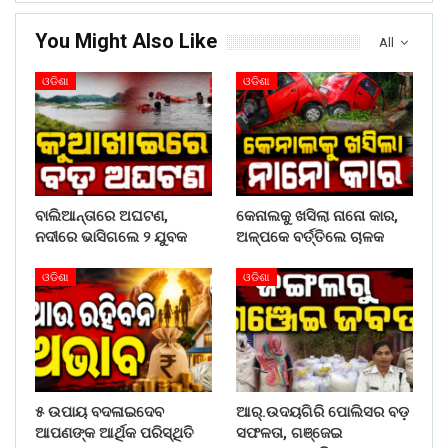
You Might Also Like
All
ଓଡିଶା
ଓଡିଶା
ବାଲିଆନ୍ତାରେ ଅଘଟଣ,
କେନାଲକୁ ଖସିଲା ନାନୋ କାର,
ନଦୀରେ ଭାସିଗଲେ ୨ ଯୁବକ
ଅଳ୍ପକେ ବର୍ତ୍ତିଲେ ଚାଳକ
ଓଡିଶା
ଓଡିଶା
୫ ଉପାୟ ବଦଳାଇଦେବ
ଆର୍.ଉଦୟଗିରି ପୋଲିସର ବଡ଼
ଆପଣଙ୍କ ଆର୍ଥିକ ପରିସ୍ଥିତି
ସଫଳତା, ଗଞ୍ଜେଇ