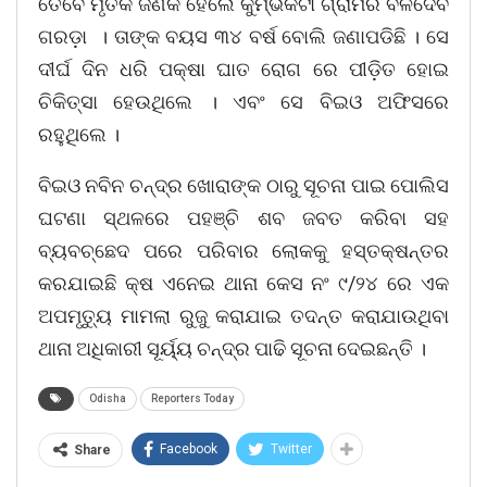
ତେବେ ମୃତକ ଜଣକ ହେଲେ କୁମ୍ଭିକଟା ଗ୍ରାମର ବଳଦେବ
ଗରଡ଼ା । ତାଙ୍କ ବୟସ ୩୪ ବର୍ଷ ବୋଲି ଜଣାପଡିଛି । ସେ
ଦୀର୍ଘ ଦିନ ଧରି ପକ୍ଷା ଘାତ ରୋଗ ରେ ପୀଡ଼ିତ ହୋଇ
ଚିକିତ୍ସା ହେଉଥିଲେ । ଏବଂ ସେ ବିଇଓ ଅଫିସରେ
ରହୁଥିଲେ ।
ବିଇଓ ନବିନ ଚନ୍ଦ୍ର ଖୋରାଙ୍କ ଠାରୁ ସୂଚନା ପାଇ ପୋଲିସ
ଘଟଣା ସ୍ଥଳରେ ପହଞ୍ଚି ଶବ ଜବତ କରିବା ସହ
ବ୍ୟବଚ୍ଛେଦ ପରେ ପରିବାର ଲୋକକୁ ହସ୍ତକ୍ଷନ୍ତର
କରଯାଇଛି କ୍ଷ ଏନେଇ ଥାନା କେସ ନଂ ୯/୨୪ ରେ ଏକ
ଅପମୃତ୍ୟୁ ମାମଲା ରୁଜୁ କରାଯାଇ ତଦନ୍ତ କରାଯାଉଥିବା
ଥାନା ଅଧିକାରୀ ସୂର୍ୟ୍ୟ ଚନ୍ଦ୍ର ପାଢି ସୂଚନା ଦେଇଛନ୍ତି ।
Odisha
Reporters Today
Facebook
Twitter
Share