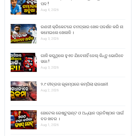
ପଦ !
Aug 4, 2026
ରଣଜୀ କ୍ରିକେଟରେ ଚମତ୍କାର ଖେଳ ପଦର୍ଶନ କରି ନା
କମେଇଲେ ଖେଳାଳି ।
Aug 3, 2026
ଗାଳି କରୁଥିଲେ ହୁଏତ ଯିବେନାହିଁ ଜେଲ୍ କିନ୍ତୁ ଭୋଗିବେ
ସଜା !
Aug 3, 2026
୨.୯ ତୀବ୍ରତା ଭୂକମ୍ପରେ କମ୍ପିଲା ରାଜଧାନୀ
Aug 2, 2026
ହୋଟେଲ ରେଷ୍ଟୁରାଣ୍ଟ ଓ ଅନ୍ୟାନ ପ୍ରତିଷ୍ଠାନ ପାଇଁ
ବଡ ଖବର ।
Aug 1, 2026