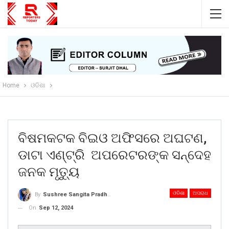
Home
ଓଡିଶା
ବିଷମକଟକ ବିଇଓ ଅଫିସରେ ଅଘଟଣ,
ଡାଟା ଏଣ୍ଟ୍ରି ଅପରେଟରଙ୍କ ସନ୍ଦେହ
ଜନକ ମୃତ୍ୟୁ
ଓଡିଶା
ଅପରାଧ
By
Sushree Sangita Pradhan
On
Sep 12, 2024