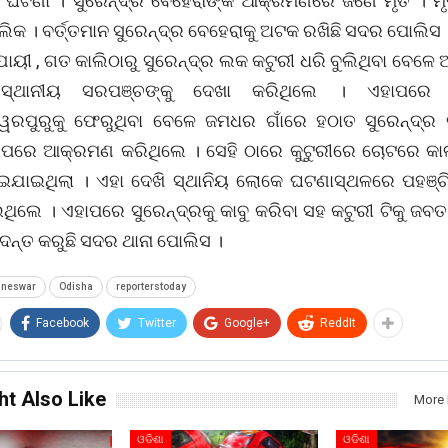
 ଘଟଣା । ସୁରେନ୍ଦ୍ର ବେହେରାଙ୍କ ଆକ୍ରମଣରେ ଜଣେ ମୃତ । ମ
ଲିକ । ବର୍ତ୍ତମାନ ସୁରେନ୍ଦ୍ର ବେହେରାକୁ ଅଟକ ରଖିଛି ସଦର ପୋଲିସ 
ଯାୟୀ , ଗତ କାଲିଠାରୁ ସୁରେନ୍ଦ୍ର ଲକ କଟୁରୀ ଧରି ବୁଲିଥିବା ବେଳେ
ୀ ସ୍ଥାନୀୟ ସରପଞ୍ଚଙ୍କୁ ଦେଖା କରିଥିଲେ । ଏହାପରେ
୍ୱରପୁରୁକୁ ଫେରୁଥିବା ବେଳେ ଜମଧର ଗାଁରେ ହଠାତ ସୁରେନ୍ଦ୍ର 
ଉପରେ ଆକ୍ରମଣ କରିଥିଲେ । ସେହି ଠାରେ କୁଟୁରୀରେ ଚୋଟରେ କା
ୋଇଯାଇଥିଲା । ଏହା ଦେଖି ସ୍ଥାନିୟ ଲୋକେ ଘଟଣାସ୍ଥଳରେ ପହଞ୍ଚ
ିଲେ । ଏହାପରେ ସୁରେନ୍ଦ୍ରକୁ କାବୁ କରିବା ସହ କଟୁରୀ ଟିକୁ ଜବତ
ନ୍ତ କରୁଛି ସଦର ଥାନା ପୋଲିସ ।
aneswar
Odisha
reporterstoday
Facebook
Twitter
Google+
ReddIt
ht Also Like
More 
ଓଡିଶା
ଓଡିଶା