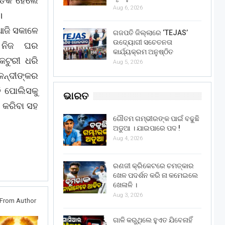
ୃତକ ହେଲେ
Aug 6, 2026
।
 ଆଜି ସକାଳେ
ଗଜପତି ଜିଲ୍ଲାରେ ‘TEJAS’
ଉଦ୍ୟୋଗୀ ସଚେତନତା
 ନିଜ ଘର
କାର୍ଯ୍ୟକ୍ରମ ଅନୁଷ୍ଠିତ
କଟୁରୀ ଧରି
Aug 5, 2026
ଳନ୍ଦୀଙ୍କର
ି ପୋଲିସକୁ
ଭାରତ
 କରିବା ସହ
ଗୌତମ ଗମ୍ଭୀରଙ୍କ ପାଇଁ ବଢୁଛି
ଅଡୁଆ । ଯାଇପାରେ ପଦ !
Aug 4, 2026
ରଣଜୀ କ୍ରିକେଟରେ ଚମତ୍କାର
ଖେଳ ପଦର୍ଶନ କରି ନା କମେଇଲେ
ଖେଳାଳି ।
Aug 3, 2026
From Author
ଗାଳି କରୁଥିଲେ ହୁଏତ ଯିବେନାହିଁ