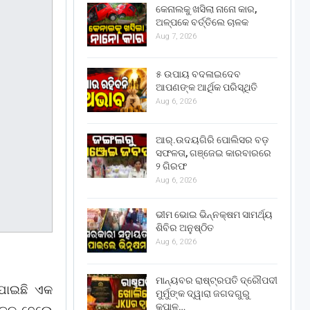
କେନାଲକୁ ଖସିଲା ନାନୋ କାର,
ଅଳ୍ପକେ ବର୍ତ୍ତିଲେ ଚାଳକ
Aug 7, 2026
୫ ଉପାୟ ବଦଳାଇଦେବ
ଆପଣଙ୍କ ଆର୍ଥିକ ପରିସ୍ଥିତି
Aug 6, 2026
ଆର୍.ଉଦୟଗିରି ପୋଲିସର ବଡ଼
ସଫଳତା, ଗଞ୍ଜେଇ କାରବାରରେ
୨ ଗିରଫ
Aug 6, 2026
ଭୀମ ଭୋଇ ଭିନ୍ନକ୍ଷମ ସାମର୍ଥ୍ୟ
ଶିବିର ଅନୁଷ୍ଠିତ
Aug 6, 2026
ମାନ୍ୟବର ରାଷ୍ଟ୍ରପତି ଦ୍ରୌପଦୀ
 ଯାଇଛି ଏକ
ମୁର୍ମୁଙ୍କ ଦ୍ୱାରା ଜଗଦଗୁରୁ
କୃପାଳୁ…