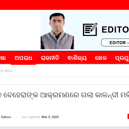
୍ଷା
ଅପରାଧ
ରାଜନୀତି
ଵାଣିଜ୍ୟ
ଖେଳ
ପ୍ରଯୁ
ଙ୍କ ଜୀବନ
୍ଦ ବେହେରାଙ୍କ ଆକ୍ରମଣରେ ଗଲା କାଳନ୍ଦୀ ମ
Last updated
Mar 9, 2024
 Sahoo