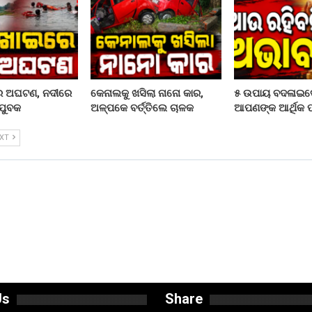
ରେ ଅଘଟଣ, ନଦୀରେ
କେନାଲକୁ ଖସିଲା ନାନୋ କାର,
୫ ଉପାୟ ବଦଳାଇଦ
ଯୁବକ
ଅଳ୍ପକେ ବର୍ତ୍ତିଲେ ଚାଳକ
ଆପଣଙ୍କ ଆର୍ଥିକ ପର
EXT
Us
Share