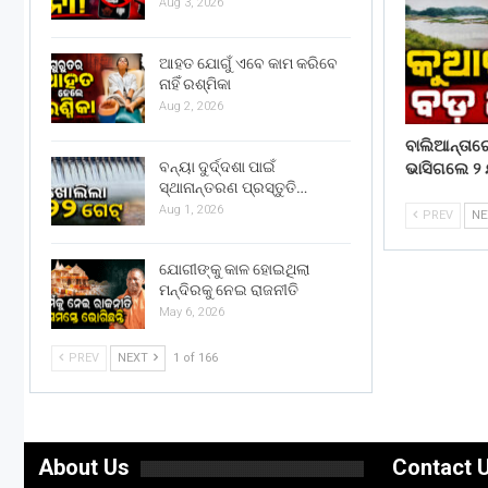
Aug 3, 2026
ଆହତ ଯୋଗୁଁ ଏବେ କାମ କରିବେ
ନାହିଁ ରଶ୍ମିକା
Aug 2, 2026
ବାଲିଆନ୍ତା
ବନ୍ୟା ଦୁର୍ଦ୍ଦଶା ପାଇଁ
ଭାସିଗଲେ ୨ 
ସ୍ଥାନାନ୍ତରଣ ପ୍ରସ୍ତୁତି…
Aug 1, 2026
PREV
N
ଯୋଗୀଙ୍କୁ କାଳ ହୋଇଥିଲା
ମନ୍ଦିରକୁ ନେଇ ରାଜନୀତି
May 6, 2026
PREV
NEXT
1 of 166
About Us
Contact 