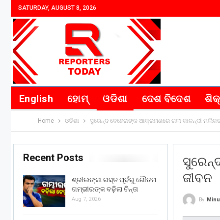
SATURDAY, AUGUST 8, 2026
English
ହୋମ୍
ଓଡିଶା
ଦେଶ ବିଦେଶ
ଶିକ
Home
ଓଡିଶା
ସୁରେନ୍ଦ ବେହେରାଙ୍କ ଆକ୍ରମଣରେ ଗଲା କାଳନ୍ଦୀ ମଲିକ
Recent Posts
ସୁରେନ
ଜୀବନ
ଶ୍ରୀଲଙ୍କା ଗସ୍ତ ପୂର୍ବରୁ ଗୌତମ
ଗମ୍ଭୀରଙ୍କ ବଢ଼ିଲା ଚିନ୍ତା
Aug 7, 2026
By
Minu