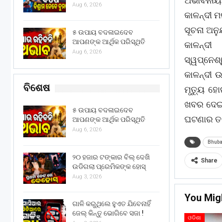
ଅଭାବନୀୟ
Aug 6, 2026
କାଳନ୍ଦୀ ମ
ସୂଚନା ଅନୁ
୫ ଉପାୟ ବଦଳାଇଦେବ
ଆପଣଙ୍କ ଆର୍ଥିକ ପରିସ୍ଥିତି
କାଳନ୍ଦ
Aug 6, 2026
ସ୍ୱପ୍ନେଶ
କାଳନ୍ଦୀ 
ବିଶେଷ
ମୃତ୍ୟୁ ହ
ଖବର ଦେଇଥ
୫ ଉପାୟ ବଦଳାଇଦେବ
ଘଟଣାର ତଦ
ଆପଣଙ୍କ ଆର୍ଥିକ ପରିସ୍ଥିତି
Aug 6, 2026
Bhub
୨୦ ହଜାର ଟଙ୍କାର ବିଲ୍ ଦେଖି
Share
ଉଡିଗଲା ପ୍ରେମିକଙ୍କ ହୋସ୍
Aug 3, 2026
You Mig
ଗାଳି କରୁଥିଲେ ହୁଏତ ଯିବେନାହିଁ
ଜେଲ୍ କିନ୍ତୁ ଭୋଗିବେ ସଜା !
ଓଡିଶା