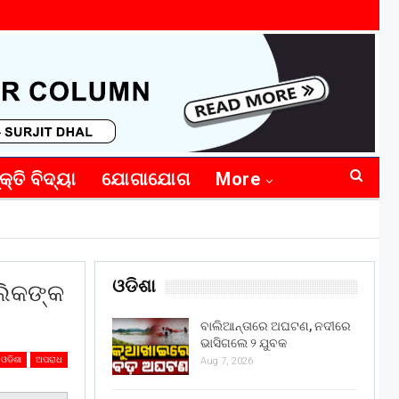
କ୍ତି ବିଦ୍ୟା
ଯୋଗାଯୋଗ
More
ଓଡିଶା
ଲିକଙ୍କ
ବାଲିଆନ୍ତାରେ ଅଘଟଣ, ନଦୀରେ
ଭାସିଗଲେ ୨ ଯୁବକ
ଓଡିଶା
ଅପରାଧ
Aug 7, 2026