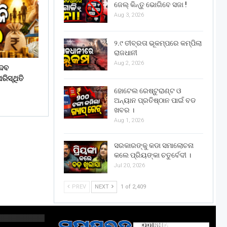
ଜେଲ୍ କିନ୍ତୁ ଭୋଗିବେ ସଜା !
Aug 3, 2026
୨.୯ ତୀବ୍ରତା ଭୂକମ୍ପରେ କମ୍ପିଲା
ରାଜଧାନୀ
Aug 2, 2026
େବ
ିସ୍ଥିତି
ହୋଟେଲ ରେଷ୍ଟୁରାଣ୍ଟ ଓ
ଅନ୍ୟାନ ପ୍ରତିଷ୍ଠାନ ପାଇଁ ବଡ
ଖବର ।
Aug 1, 2026
ସରକାରଙ୍କୁ କଡା ସମାଲୋଚନା
କଲେ ପ୍ରିୟଙ୍କା ଚତୁର୍ବେଦୀ ।
Jul 20, 2026
PREV
NEXT
1 of 2,409