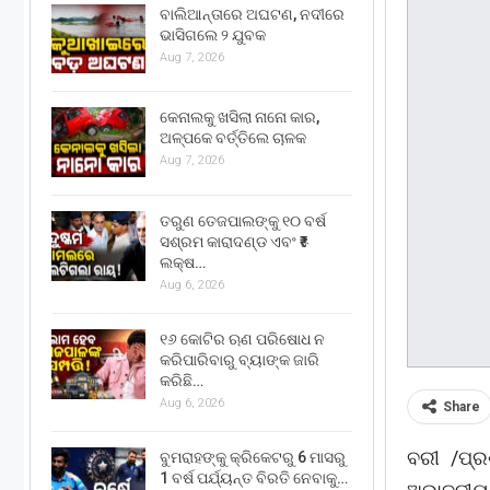
ବାଲିଆନ୍ତାରେ ଅଘଟଣ, ନଦୀରେ
ଭାସିଗଲେ ୨ ଯୁବକ
Aug 7, 2026
କେନାଲକୁ ଖସିଲା ନାନୋ କାର,
ଅଳ୍ପକେ ବର୍ତ୍ତିଲେ ଚାଳକ
Aug 7, 2026
ତରୁଣ ତେଜପାଲଙ୍କୁ ୧୦ ବର୍ଷ
ସଶ୍ରମ କାରାଦଣ୍ଡ ଏବଂ ₹୫
ଲକ୍ଷ…
Aug 6, 2026
୧୬ କୋଟିର ଋଣ ପରିଷୋଧ ନ
କରିପାରିବାରୁ ବ୍ୟାଙ୍କ ଜାରି
କରିଛି…
Aug 6, 2026
Share
ବରୀ /ପ୍ର
ବୁମରାହଙ୍କୁ କ୍ରିକେଟରୁ 6 ମାସରୁ
1 ବର୍ଷ ପର୍ଯ୍ୟନ୍ତ ବିରତି ନେବାକୁ…