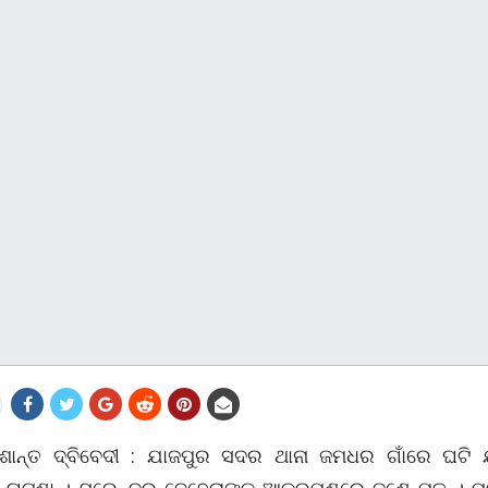
ଶାନ୍ତ ଦ୍ବିବେଦୀ : ଯାଜପୁର ସଦର ଥାନା ଜମଧର ଗାଁରେ ଘଟି