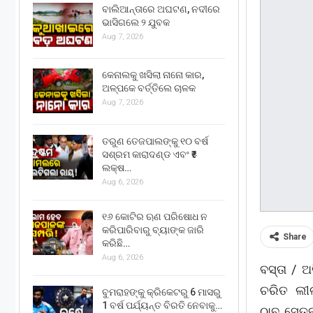
ବାଲିଆନ୍ତାରେ ଅଘଟଣ, ନଦୀରେ
ଭାସିଗଲେ ୨ ଯୁବକ
Aug 7, 2026
କେନାଲକୁ ଖସିଲା ନାନୋ କାର,
ଅଳ୍ପକେ ବର୍ତ୍ତିଲେ ଚାଳକ
Aug 7, 2026
ତରୁଣ ତେଜପାଲଙ୍କୁ ୧୦ ବର୍ଷ
ସଶ୍ରମ କାରାଦଣ୍ଡ ଏବଂ ₹୫
ଲକ୍ଷ…
Aug 6, 2026
୧୬ କୋଟିର ଋଣ ପରିଷୋଧ ନ
କରିପାରିବାରୁ ବ୍ୟାଙ୍କ ଜାରି
Share
କରିଛି…
Aug 6, 2026
ବସ୍ତା / 
ଚରିତ ଲୀଳା
ବୁମରାହଙ୍କୁ କ୍ରିକେଟରୁ 6 ମାସରୁ
1 ବର୍ଷ ପର୍ଯ୍ୟନ୍ତ ବିରତି ନେବାକୁ…
ଠାବ, ସେତୁ