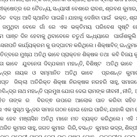
ରୀକ୍ଷେତ୍ର ରେ ଚୈତନ୍ୟ, ସନ୍ୟାସୀ ବେଶରେ ରାବଣ, ଶ୍ରବଣ କୁମାର,
ାରିଚ ବଦ୍ଧ ଆଦି ସ୍ଥାନିତ ପାଇଛି। ଯାହାକୁ ଦେଖିବା ପାଇଁ ଭକ୍ତ, ଶ୍ର
 ଜମୁଥିବା ବେଳେ ଗାଁ ରେ ଏକ ଭକ୍ତିମୟ ପରିବେଶ ସୃଷ୍ଟି ହେ
୍ରମ ପାଞ୍ଚ ଦିନ ହେବାକୁ ଥିବାବେଳେ ଚତୁର୍ଥ ସନ୍ଧ୍ୟାରେ ପାଉଁଶକୁ
 ସେନାପତି କାର୍ଯ୍ୟକ୍ରମ କୁ ଉଦ୍ଘାଟନ କରିଥିଲେ। ଶିକ୍ଷାବିତ୍ ଇନ୍ଦୁମା
ିତ୍ବରେ ମୁଖ୍ଯ ଅତିଥି ଭାବେ ପ୍ରାକ୍ତନ ଶିକ୍ଷକ ତଥା କବି ବିଜୟ କ
୍ତା ଭାବେ ଯୁବନେତା ଦିବ୍ଯକାମ ମହାନ୍ତି, ବିଶିଷ୍ଟ ଅତିଥି ଭାବେ 
୍ଦ୍ର ନାୟକ ଓ ସମ୍ମାନିତ ଅତିଥି ଭାବେ ପ୍ରଶାନ୍ତ କୁମାର 
ପ୍ତ ଜିଲ୍ଲା ଅତିରିକ୍ତ ଶିକ୍ଷା ନିରକ୍ଷକ ନରହରି ସାହୁ, ସମାଜସ
ରବିନ୍ଦ୍ର ନାଥ ମହାନ୍ତି ପ୍ରମୁଖ ଯୋଗ ଦେଇ ରାମଙ୍କ ଜୀବନୀ , ନୀତି, ଆ
ସହିତ ତାଙ୍କ ର ବିରତ୍ଵ ଉପରେ ଆଲୋକ ପାତ କରିବା ସହି
େ ଏକ ସୁସ୍ଥ ସୁନ୍ଦର ସମାଜ ଗଠନ ହୋଇ ହୋଇ ପାରିବ, ଯାହାକି ରାମ 
କ ହେବ ମଞ୍ଚାସିନ ଅତିଥି ମାନେ ମତ ବ୍ୟକ୍ତ କରିଥିଲେ। ଏହ
 ଅଜିତ କୁମାର ସାହୁ, ଜଗତ କୁମାର ଗିରି, ବସନ୍ତ କୁମାର ଭଦ୍ର, ଶିଳ୍ପ
ଷ୍ଠାନ ପ୍ରେମୀ ମାନସ ଜେନା ଙ୍କୁ ପୁଷ୍ପ ଗୋଛ , ଉତ୍ତରୀୟ ଦେଇ ସମ