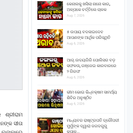
କେନାଲକୁ ଖସିଲା ନାନୋ କାର,
ଅଳ୍ପକେ ବର୍ତ୍ତିଲେ ଚାଳକ
Aug 7, 2026
୫ ଉପାୟ ବଦଳାଇଦେବ
ଆପଣଙ୍କ ଆର୍ଥିକ ପରିସ୍ଥିତି
Aug 6, 2026
ଆର୍.ଉଦୟଗିରି ପୋଲିସର ବଡ଼
ସଫଳତା, ଗଞ୍ଜେଇ କାରବାରରେ
୨ ଗିରଫ
Aug 6, 2026
ଭୀମ ଭୋଇ ଭିନ୍ନକ୍ଷମ ସାମର୍ଥ୍ୟ
ଶିବିର ଅନୁଷ୍ଠିତ
Aug 6, 2026
େ ଶ୍ରୀରାମ
ମାନ୍ୟବର ରାଷ୍ଟ୍ରପତି ଦ୍ରୌପଦୀ
ାନଙ୍କ ସୀତା
ମୁର୍ମୁଙ୍କ ଦ୍ୱାରା ଜଗଦଗୁରୁ
କୃପାଳୁ…
ଣ, ଲଙ୍କାରେ