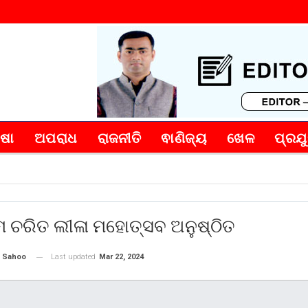
୍ଷା
ଅପରାଧ
ରାଜନୀତି
ଵାଣିଜ୍ୟ
ଖେଳ
ପ୍ରଯୁ
ମ ଚରିତ ଲୀଳା ମହୋତ୍ସବ ଅନୁଷ୍ଠିତ
Last updated
Mar 22, 2024
 Sahoo