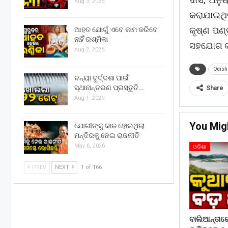
Aug 3, 2026
କରାଯାଇଥି
କୃଷ୍ଣ ପଣ୍
ଆହତ ଯୋଗୁଁ ଏବେ କାମ କରିବେ
ନାହିଁ ରଶ୍ମିକା
ସହଯୋଗ କରି
Aug 2, 2026
Odish
ବନ୍ୟା ଦୁର୍ଦ୍ଦଶା ପାଇଁ
ସ୍ଥାନାନ୍ତରଣ ପ୍ରସ୍ତୁତି…
Share
Aug 1, 2026
You Mig
ଯୋଗୀଙ୍କୁ କାଳ ହୋଇଥିଲା
ମନ୍ଦିରକୁ ନେଇ ରାଜନୀତି
May 6, 2026
ଓଡିଶା
PREV
NEXT
1 of 166
ବାଲିଆନ୍ତା