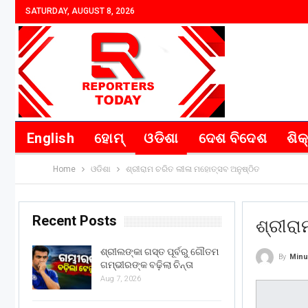
SATURDAY, AUGUST 8, 2026
English
ହୋମ୍
ଓଡିଶା
ଦେଶ ବିଦେଶ
ଶିକ
Home
ଓଡିଶା
ଶ୍ରୀରାମ ଚରିତ ଲୀଳା ମହୋତ୍ସବ ଅନୁଷ୍ଠିତ
Recent Posts
ଶ୍ରୀରା
ଶ୍ରୀଲଙ୍କା ଗସ୍ତ ପୂର୍ବରୁ ଗୌତମ
By
Minu
ଗମ୍ଭୀରଙ୍କ ବଢ଼ିଲା ଚିନ୍ତା
Aug 7, 2026