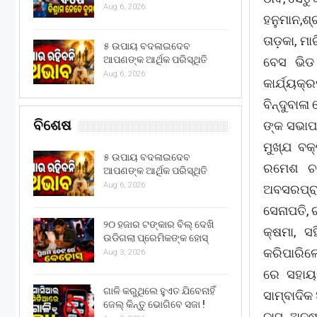
Aug 6, 2026
ହନୁମାନ,ଶ୍
ତାଡ଼କା, ମ
୫ ଉପାୟ ବଦଳାଇଦେବ
ଆପଣଙ୍କ ଆର୍ଥିକ ପରିସ୍ଥିତି
ବେସ ଭିଡ
Aug 6, 2026
କାର୍ଯ୍ୟକ
ବିନ୍ଦୁବାଳା
ବିଶେଷ
ଙ୍କ ସଭାପତ
ମୁଖ୍ଯ ବକ
୫ ଉପାୟ ବଦଳାଇଦେବ
ରମେଶ ଚନ
ଆପଣଙ୍କ ଆର୍ଥିକ ପରିସ୍ଥିତି
Aug 6, 2026
ଅବସରପ୍ରା
ସେନାପତି, 
୨୦ ହଜାର ଟଙ୍କାର ବିଲ୍ ଦେଖି
କ୍ଷମା, 
ଉଡିଗଲା ପ୍ରେମିକଙ୍କ ହୋସ୍
କରିପାରିଲ
Aug 3, 2026
ରେ ସହାୟ
ଗାଳି କରୁଥିଲେ ହୁଏତ ଯିବେନାହିଁ
ସାମ୍ବାଦିକ
ଜେଲ୍ କିନ୍ତୁ ଭୋଗିବେ ସଜା !
ଦାସ, ଅନୁ