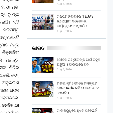
Aug 6, 2026
 ମାୟା ମୃଗ,
ଦ୍ଧାଳୁ ଙ୍କ
ଗଜପତି ଜିଲ୍ଲାରେ ‘TEJAS’
ଉଦ୍ୟୋଗୀ ସଚେତନତା
ଉଛି। ଏହି
କାର୍ଯ୍ୟକ୍ରମ ଅନୁଷ୍ଠିତ
ଲି ସରପଞ୍ଚ
Aug 5, 2026
ଧବ୍ ମହାନ୍ତି
ୁମାର ନନ୍ଦ,
ଭାରତ
ଶିକ୍ଷାବିତ
ମହାନ୍ତି,
ଗୌତମ ଗମ୍ଭୀରଙ୍କ ପାଇଁ ବଢୁଛି
ଅଡୁଆ । ଯାଇପାରେ ପଦ !
େବୀ ଶିଶିର
Aug 4, 2026
ଦର୍ଶ, ଦୟା,
ତ ଅନୁକରଣ
ରଣଜୀ କ୍ରିକେଟରେ ଚମତ୍କାର
ଖେଳ ପଦର୍ଶନ କରି ନା କମେଇଲେ
ରାଜ୍ୟ ଗଠନ
ଖେଳାଳି ।
ି ଅବସରରେ
Aug 3, 2026
ୀ ବନବିହାରୀ
ଗାଳି କରୁଥିଲେ ହୁଏତ ଯିବେନାହିଁ
୍ବର୍ଦ୍ଧିତ