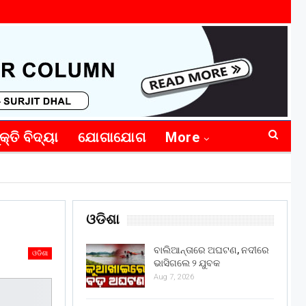
କ୍ତି ବିଦ୍ୟା
ଯୋଗାଯୋଗ
More
ଓଡିଶା
ବାଲିଆନ୍ତାରେ ଅଘଟଣ, ନଦୀରେ
ଓଡିଶା
ଭାସିଗଲେ ୨ ଯୁବକ
Aug 7, 2026