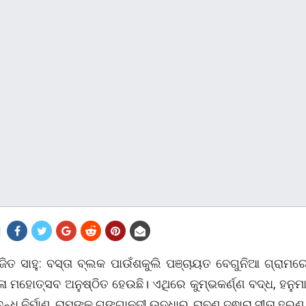
ଅଜିତ ସାହୁ: ବସ୍ତା ବ୍ଲକ ପାଉଁଶକୁଲି ପଞ୍ଚାୟତ ବେଗୁନିଆ ଗ୍ରାମର
 ମହୋତ୍ସବ ଅନୁଷ୍ଠିତ ହେଉଛି। ଏଥିରେ କୁମ୍ଭକର୍ଣ୍ଣ ବଦ୍ଧ, ହନୁମ
ବନ୍ଧ ନିର୍ମାଣ, ରାମଙ୍କ ଗଙ୍ଗାନଦୀ ଉଦ୍ଧାର, ରାବଣ ଦ୍ଵାରା ସୀତା ହର