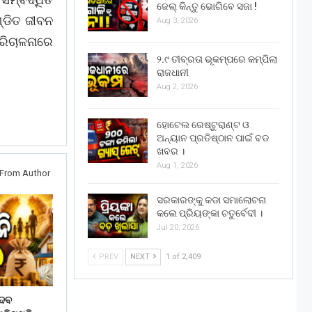
ଜେଲ୍ କିନ୍ତୁ ଭୋଗିବେ ସଜା !
୍ଡିତ ଜୀବନ
Aug 3, 2026
ପରିଚାଳନାରେ
୨.୯ ତୀବ୍ରତା ଭୂକମ୍ପରେ କମ୍ପିଲା
ରାଜଧାନୀ
Aug 2, 2026
ହୋଟେଲ ରେଷ୍ଟୁରାଣ୍ଟ ଓ
ଅନ୍ୟାନ ପ୍ରତିଷ୍ଠାନ ପାଇଁ ବଡ
ଖବର ।
Aug 1, 2026
From Author
ସରକାରଙ୍କୁ କଡା ସମାଲୋଚନା
କଲେ ପ୍ରିୟଙ୍କା ଚତୁର୍ବେଦୀ ।
Jul 20, 2026
PREV
NEXT
1 of 2,409
େବ