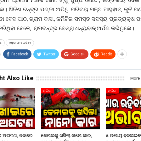
ଲ। ଖିତିଶ ଚନ୍ଦ୍ର ପଣ୍ଡା ଅତିଥି ପରିଚୟ ମଞ୍ଚ ଆହ୍ଵାନ, କୁନି ପଣ
ଡା ବେଦ ପାଠ, ଗ୍ରାମ ବାସୀ, କମିଟିର ସମସ୍ତ ସଦସ୍ୟ ପ୍ରତ୍ୟକ୍ଷ 
ଥିବା ବେଳେ, ରାମଚନ୍ଦ୍ର ବେଶ୍ରା ଧନ୍ୟବାଦ୍ ଅର୍ପଣ କରିଥିଲେ।
a
reporterstoday
Facebook
Twitter
Google+
ReddIt
ht Also Like
More 
ଓଡିଶା
ଓଡିଶା
ରେ ଅଘଟଣ, ନଦୀରେ
କେନାଲକୁ ଖସିଲା ନାନୋ କାର,
୫ ଉପାୟ ବଦଳାଇଦ