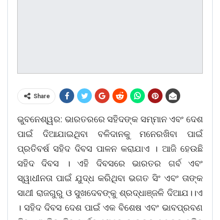
Share
ଭୁବନେଶ୍ୱର: ଭାରତରରେ ସହିଦଙ୍କ ସମ୍ମାନ ଏବଂ ଦେଶ
ପାଇଁ ଦିଆଯାଇଥିବା ବଳିଦାନକୁ ମନେରଖିବା ପାଇଁ
ପ୍ରତିବର୍ଷ ସହିଦ ଦିବସ ପାଳନ କରାଯାଏ । ଆଜି ହେଉଛି
ସହିଦ ଦିବସ । ଏହି ଦିବସରେ ଭାରତର ଗର୍ବ ଏବଂ
ସ୍ୱାଧୀନତା ପାଇଁ ଯୁଦ୍ଧ କରିଥିବା ଭଗତ ସିଂ ଏବଂ ତାଙ୍କ
ସାଥୀ ରାଜଗୁରୁ ଓ ସୁଖଦେବଙ୍କୁ ଶ୍ରଦ୍ଧାଞ୍ଜଳି ଦିଆଯ।।ଏ
। ସହିଦ ଦିବସ ଦେଶ ପାଇଁ ଏକ ବିଶେଷ ଏବଂ ଭାବପ୍ରବଣ