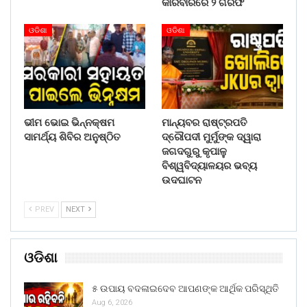
କାରବାରରେ ୨ ଗିରଫ
ଓଡିଶା
ଓଡିଶା
ଭୀମ ଭୋଇ ଭିନ୍ନକ୍ଷମ
ମାନ୍ୟବର ରାଷ୍ଟ୍ରପତି
ସାମର୍ଥ୍ୟ ଶିବିର ଅନୁଷ୍ଠିତ
ଦ୍ରୌପଦୀ ମୁର୍ମୁଙ୍କ ଦ୍ୱାରା
ଜଗଦଗୁରୁ କୃପାଳୁ
ବିଶ୍ୱବିଦ୍ୟାଳୟର ଭବ୍ୟ
ଉଦଘାଟନ
PREV
NEXT
ଓଡିଶା
୫ ଉପାୟ ବଦଳାଇଦେବ ଆପଣଙ୍କ ଆର୍ଥିକ ପରିସ୍ଥିତି
Aug 6, 2026