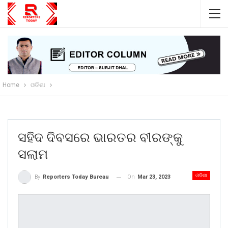
Home
ଓଡିଶା
ସହିଦ ଦିବସରେ ଭାରତର ବୀରଙ୍କୁ
ସଲାମ
ଓଡିଶା
On
Mar 23, 2023
By
Reporters Today Bureau