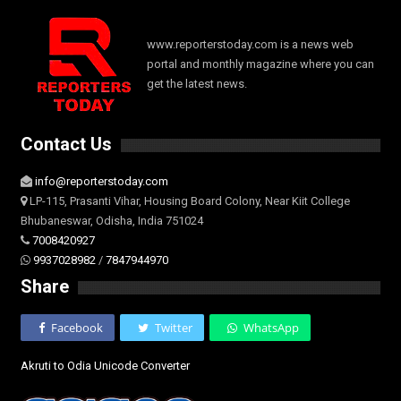
www.reporterstoday.com is a news web
portal and monthly magazine where you can
get the latest news.
Contact Us
info@reporterstoday.com
LP-115, Prasanti Vihar, Housing Board Colony, Near Kiit College
Bhubaneswar, Odisha, India 751024
7008420927
9937028982
/
7847944970
Share
Facebook
Twitter
WhatsApp
Akruti to Odia Unicode Converter