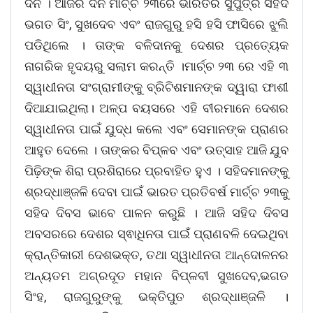
ଦିନ । ଆଜିର ଦିନ ମାର୍ଚ୍ଚ ୨୩ରେ ଭାରତର ସୁପୁତ୍ର ସହିଦ
ଭଗତ ସିଂ, ସୁଖଦେବ ଏବଂ ରାଜଗୁରୁ ହସି ହସି ଫାସିରେ ଝୁଲି
ପଡିଥିଲେ । ତାଙ୍କ ବଳିଦାନକୁ ଦେଶର ପ୍ରତ୍ୟେକ
ନାଗରିକ ହୃଦୟରୁ ସଲାମ କରନ୍ତି ।ମାର୍ଚ୍ଚ ୨୩ ରେ ଏହି ୩
ସ୍ୱାଧୀନତା ସଂଗ୍ରାମୀଙ୍କୁ ବ୍ରିଟିଶମାନଙ୍କ ଦ୍ୱାରା ଫାଶୀ
ଦିଆଯାଇଥିଲା। ଅଳ୍ପ ବୟସରେ ଏହି ବୀରମାନେ ଦେଶର
ସ୍ୱାଧୀନତା ପାଇଁ ଯୁଦ୍ଧ କଲେ ଏବଂ ସେମାନଙ୍କ ପ୍ରାଣର
ଆହୁତ ଦେଲେ । ତାଙ୍କର ବିପ୍ଳବ ଏବଂ ଉତ୍ସାହ ଆଜି ଯୁବ
ପିଢ଼ିଙ୍କ ଶିରା ପ୍ରଶିରାରେ ପ୍ରବାହିତ ହୁଏ । ସହିଦମାନଙ୍କୁ
ଶ୍ରଦ୍ଧାଞ୍ଜଳି ଦେବା ପାଇଁ ଭାରତ ପ୍ରତିବର୍ଷ ମାର୍ଚ୍ଚ ୨୩କୁ
ସହିଦ ଦିବସ ଭାବେ ପାଳନ କରୁଛି । ଆଜି ସହିଦ ଦିବସ
ଅବସରରେ ଦେଶର ସ୍ଵାଧିନତା ପାଇଁ ପ୍ରାଣବଳି ଦେଇଥିବା
କ୍ରାନ୍ତିକାରୀ ଦେଶଭକ୍ତ, ତଥା ସ୍ୱାଧୀନତା ଆନ୍ଦୋଳନର
ଅନ୍ୟତମ ଅଗ୍ରଦୂତ ମହାନ ବିପ୍ଳବୀ ସୁଖଦେବ,ଭଗତ
ସିଂହ, ରାଜଗୁରୁଙ୍କୁ ଭକ୍ତିପୁତ ଶ୍ରଦ୍ଧାଞ୍ଜଳି ।