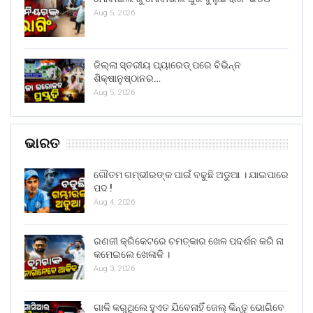
Aug 5, 2026
ଜିଲ୍ଲା ସ୍ତରୀୟ ପ୍ୟାରେଡ୍ ପରେ ବିଭିନ୍ନ
ଶିକ୍ଷାନୁଷ୍ଠାନର…
Aug 5, 2026
ଭାରତ
ଗୌତମ ଗମ୍ଭୀରଙ୍କ ପାଇଁ ବଢୁଛି ଅଡୁଆ । ଯାଇପାରେ
ପଦ !
Aug 4, 2026
ରଣଜୀ କ୍ରିକେଟରେ ଚମତ୍କାର ଖେଳ ପଦର୍ଶନ କରି ନା
କମେଇଲେ ଖେଳାଳି ।
Aug 3, 2026
ଗାଳି କରୁଥିଲେ ହୁଏତ ଯିବେନାହିଁ ଜେଲ୍ କିନ୍ତୁ ଭୋଗିବେ