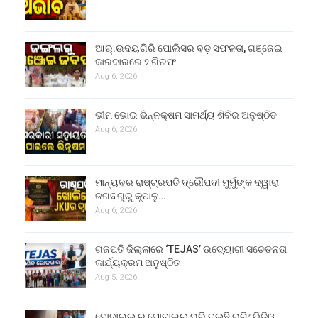
ଆର୍.ଉଦୟଗିରି ପୋଲିସର ବଡ଼ ସଫଳତା, ଗଞ୍ଜେଇ
କାରବାରରେ ୨ ଗିରଫ
Aug 6, 2026
ଭୀମ ଭୋଇ ଭିନ୍ନକ୍ଷମ ସାମର୍ଥ୍ୟ ଶିବିର ଅନୁଷ୍ଠିତ
Aug 6, 2026
ମାନ୍ୟବର ରାଷ୍ଟ୍ରପତି ଦ୍ରୌପଦୀ ମୁର୍ମୁଙ୍କ ଦ୍ୱାରା
ଜଗଦଗୁରୁ କୃପାଳୁ…
Aug 6, 2026
ଗଜପତି ଜିଲ୍ଲାରେ ‘TEJAS’ ଉଦ୍ୟୋଗୀ ସଚେତନତା
କାର୍ଯ୍ୟକ୍ରମ ଅନୁଷ୍ଠିତ
Aug 5, 2026
ମୋବାଇଲ ରୁ ମୋବାଇଲ ଘୁରି ବୁଲୁଛି ରାଗିଂ ଭିଡିଓ