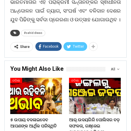
ଭାରତମାତାର ଏହି ପରାକ୍ରମୀ ସନ୍ତାନଙ୍କର ସ୍ଵାଧୀନତା
ଆନ୍ଦୋଳନ ପାଇଁ ତ୍ୟାଗ, ସଂଘର୍ଷ ଏବଂ ବଳିଦାନ ଦେଶର
ଯୁବ ପିଢିଙ୍କୁ ସର୍ବଦା ପ୍ରେରଣା ଓ ଉତ୍ସାହ ଯୋଗାଉଥିବ ।
#sahid diwas
Facebook
Twitter
Share
You Might Also Like
All
ଓଡିଶା
ଓଡିଶା
୫ ଉପାୟ ବଦଳାଇଦେବ
ଆର୍.ଉଦୟଗିରି ପୋଲିସର ବଡ଼
ଆପଣଙ୍କ ଆର୍ଥିକ ପରିସ୍ଥିତି
ସଫଳତା, ଗଞ୍ଜେଇ