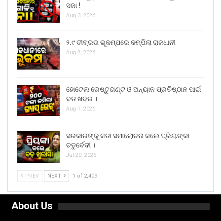
ସଜା !
Aug 3, 2026
୨.୯ ତୀବ୍ରତା ଭୂକମ୍ପରେ କମ୍ପିଲା ରାଜଧାନୀ
Aug 2, 2026
ହୋଟେଲ ରେଷ୍ଟୁରାଣ୍ଟ ଓ ଅନ୍ୟାନ ପ୍ରତିଷ୍ଠାନ ପାଇଁ
ବଡ ଖବର ।
Aug 1, 2026
ସରକାରଙ୍କୁ କଡା ସମାଲୋଚନା କଲେ ପ୍ରିୟଙ୍କା
ଚତୁର୍ବେଦୀ ।
Jul 20, 2026
PREV
NEXT
1 of 2,409
About Us