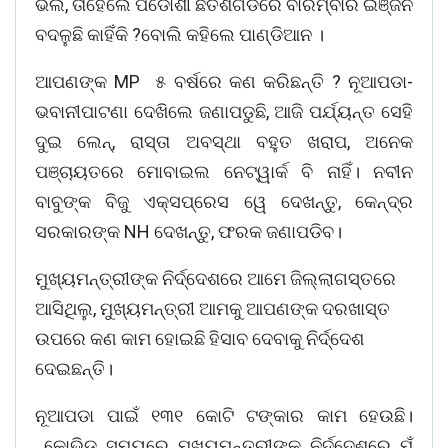
ଭଲ, ତାହେଲେ ପଡୋଶୀ ଛତିଶଗଡରେ ବାରମ୍ବାର ଇଞ୍ଜିନ
ବଦଳୁଛି କାହିଁକି ?ବୋଲି କହିଲେ ପାଣ୍ଡିଆନ ।
ଆପଣଙ୍କ MP ୫ ବର୍ଷରେ କଣ କରିଛନ୍ତି ? ନୂଆପଡା-
ଭବାନୀପାଟଣା ଦେଖିଲେ ଜଣାପଡୁଛି, ଆଜି ପର୍ଯ୍ୟନ୍ତ ସେହି
ଦୁଇ ଲେନ୍‌, ରାସ୍ତା ଅବସ୍ଥା ବହୁତ ଖରାପ, ଅନେକ
ପଞ୍ଚାୟତରେ ମୋବାଇଲ ନେଟ୍‌ୱାର୍କ ବି ନାହିଁ। ନବୀନ
ବାବୁଙ୍କ ବିଜୁ ଏକ୍‌ସପ୍ରେସ ୱେ ଦେଖନ୍ତୁ, କେନ୍ଦ୍ର
ସରକାରଙ୍କ NH ଦେଖନ୍ତୁ, ଫରକ ଜଣାପଡିବ।
ମୁଖ୍ୟମନ୍ତ୍ରୀଙ୍କ ନିର୍ଦ୍ଦେଶରେ ଆମେ ଜିଲ୍ଲାଗସ୍ତରେ
ଆସିଥିଲୁ, ମୁଖ୍ୟମନ୍ତ୍ରୀ ଆମକୁ ଆପଣଙ୍କ ଦରଖାସ୍ତ
ଉପରେ କଣ କାମ ହୋଇଛି ହିସାବ ଦେବାକୁ ନିର୍ଦ୍ଦେଶ
ଦେଇଛନ୍ତି।
ନୂଆପଡା ପାଇଁ ୧୩୧ କୋଟି ଟଙ୍କାର କାମ ହେଉଛି।
କୋଭିଡ ସମୟରେ ମୁଖ୍ୟମନ୍ତ୍ରୀଙ୍କ ନିର୍ଦ୍ଦେଶରେ ମୁଁ