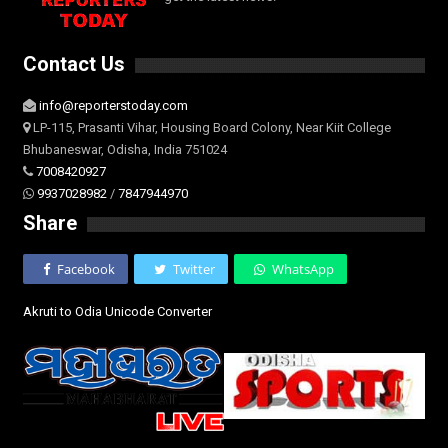
Contact Us
info@reporterstoday.com
LP-115, Prasanti Vihar, Housing Board Colony, Near Kiit College
Bhubaneswar, Odisha, India 751024
7008420927
9937028982
/
7847944970
Share
Facebook
Twitter
WhatsApp
Akruti to Odia Unicode Converter