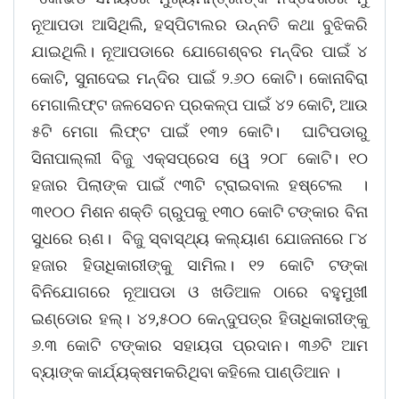
ନୂଆପଡା ଆସିଥିଲି, ହସ୍‌ପିଟାଲର ଉନ୍ନତି କଥା ବୁଝିକରି
ଯାଇଥିଲି। ନୂଆପଡାରେ ଯୋଗେଶ୍ବର ମନ୍ଦିର ପାଇଁ ୪
କୋଟି, ସୁନାଦେଇ ମନ୍ଦିର ପାଇଁ ୨.୬୦ କୋଟି। କୋନାବିରା
ମେଗାଲିଫ୍ଟ ଜଳସେଚନ ପ୍ରକଳ୍ପ ପାଇଁ ୪୨ କୋଟି, ଆଉ
୫ଟି ମେଗା ଲିଫ୍ଟ ପାଇଁ ୧୩୨ କୋଟି। ଘାଟିପଡାରୁ
ସିନାପାଲ୍ଲୀ ବିଜୁ ଏକ୍‌ସପ୍ରେସ ୱେ ୨୦୮ କୋଟି। ୧୦
ହଜାର ପିଲାଙ୍କ ପାଇଁ ୯୩ଟି ଟ୍ରାଇବାଲ ହଷ୍ଟେଲ ।
୩୧୦୦ ମିଶନ ଶକ୍ତି ଗ୍ରୁପକୁ ୧୩୦ କୋଟି ଟଙ୍କାର ବିନା
ସୁଧରେ ଋଣ। ବିଜୁ ସ୍ବାସ୍ଥ୍ୟ କଲ୍ୟାଣ ଯୋଜନାରେ ୮୪
ହଜାର ହିତାଧିକାରୀଙ୍କୁ ସାମିଲ। ୧୨ କୋଟି ଟଙ୍କା
ବିନିଯୋଗରେ ନୂଆପଡା ଓ ଖଡିଆଳ ଠାରେ ବହୁମୁଖୀ
ଇଣ୍ଡୋର ହଲ୍‌। ୪୨,୫୦୦ କେନ୍ଦୁପତ୍ର ହିତାଧିକାରୀଙ୍କୁ
୬.୩ କୋଟି ଟଙ୍କାର ସହାୟତା ପ୍ରଦାନ। ୩୬ଟି ଆମ
ବ୍ୟାଙ୍କ କାର୍ଯ୍ୟକ୍ଷମକରିଥିବା କହିଲେ ପାଣ୍ଡିଆନ ।