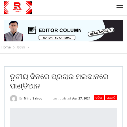
Home
ଓଡିଶା
ତୃତୀୟ ଦିନରେ ପ୍ରଚାର ମଇଦାନରେ
ପାଣ୍ଡିଆନ
ଓଡିଶା
ରାଜନୀତି
Last updated
Apr 27, 2024
By
Minu Sahoo