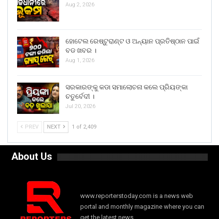
Aug 2, 2026
ହୋଟେଲ ରେଷ୍ଟୁରାଣ୍ଟ ଓ ଅନ୍ୟାନ ପ୍ରତିଷ୍ଠାନ ପାଇଁ
ବଡ ଖବର ।
Aug 1, 2026
ସରକାରଙ୍କୁ କଡା ସମାଲୋଚନା କଲେ ପ୍ରିୟଙ୍କା
ଚତୁର୍ବେଦୀ ।
Jul 20, 2026
PREV
NEXT
1 of 2,409
About Us
www.reporterstoday.com is a news web
portal and monthly magazine where you can
get the latest news.