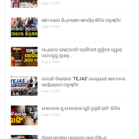
Aug 6, 2026
ଭୀମ ଭୋଇ ଭିନ୍ନକ୍ଷମ ସାମର୍ଥ୍ୟ ଶିବିର ଅନୁଷ୍ଠିତ
Aug 6, 2026
ମାନ୍ୟବର ରାଷ୍ଟ୍ରପତି ଦ୍ରୌପଦୀ ମୁର୍ମୁଙ୍କ ଦ୍ୱାରା
ଜଗଦଗୁରୁ କୃପାଳୁ…
Aug 6, 2026
ଗଜପତି ଜିଲ୍ଲାରେ ‘TEJAS’ ଉଦ୍ୟୋଗୀ ସଚେତନତା
କାର୍ଯ୍ୟକ୍ରମ ଅନୁଷ୍ଠିତ
Aug 5, 2026
ମୋବାଇଲ ରୁ ମୋବାଇଲ ଘୁରି ବୁଲୁଛି ରାଗିଂ ଭିଡିଓ
Aug 5, 2026
ଜିଲ୍ଲା ସ୍ତରୀୟ ପ୍ୟାରେଡ୍ ପରେ ବିଭିନ୍ନ