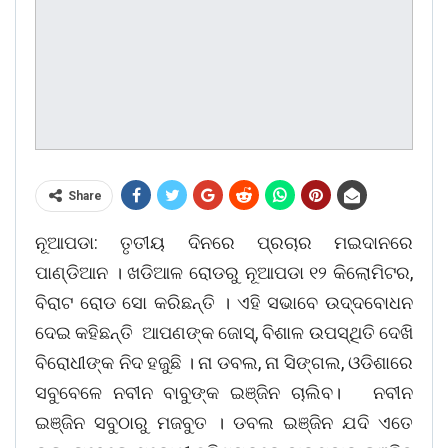
Share
ନୂଆପଡା: ତୃତୀୟ ଦିନରେ ପ୍ରଚାର ମଇଦାନରେ
ପାଣ୍ଡିଆନ । ଖଡିଆଳ ରୋଡରୁ ନୂଆପଡା ୧୨ କିଲୋମିଟର,
ବିରାଟ ରୋଡ ସୋ କରିଛନ୍ତି । ଏହି ସଭାବେ ଉଦ୍ଦବୋଧନ
ଦେଇ କହିଛନ୍ତି ଆପଣଙ୍କ ଜୋସ୍‌, ବିଶାଳ ଉପସ୍ଥିତି ଦେଖି
ବିରୋଧୀଙ୍କ ନିଦ ହଜୁଛି । ନା ଡବଲ, ନା ସିଙ୍ଗଲ, ଓଡିଶାରେ
ସବୁବେଳେ ନବୀନ ବାବୁଙ୍କ ଇଞ୍ଜିନ ଚାଲିବ। ନବୀନ
ଇଞ୍ଜିନ ସବୁଠାରୁ ମଜବୁତ । ଡବଲ ଇଞ୍ଜିନ ଯଦି ଏତେ