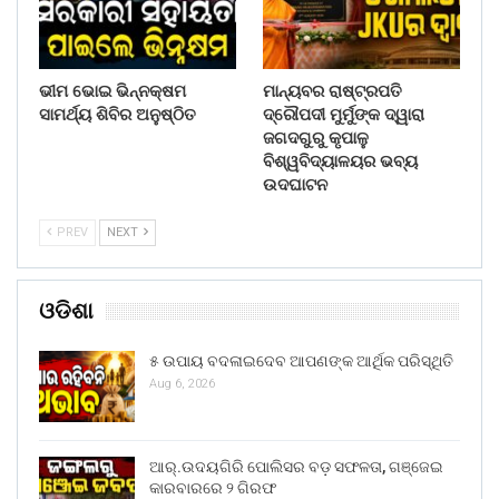
ଭୀମ ଭୋଇ ଭିନ୍ନକ୍ଷମ
ମାନ୍ୟବର ରାଷ୍ଟ୍ରପତି
ସାମର୍ଥ୍ୟ ଶିବିର ଅନୁଷ୍ଠିତ
ଦ୍ରୌପଦୀ ମୁର୍ମୁଙ୍କ ଦ୍ୱାରା
ଜଗଦଗୁରୁ କୃପାଳୁ
ବିଶ୍ୱବିଦ୍ୟାଳୟର ଭବ୍ୟ
ଉଦଘାଟନ
PREV
NEXT
ଓଡିଶା
୫ ଉପାୟ ବଦଳାଇଦେବ ଆପଣଙ୍କ ଆର୍ଥିକ ପରିସ୍ଥିତି
Aug 6, 2026
ଆର୍.ଉଦୟଗିରି ପୋଲିସର ବଡ଼ ସଫଳତା, ଗଞ୍ଜେଇ
କାରବାରରେ ୨ ଗିରଫ