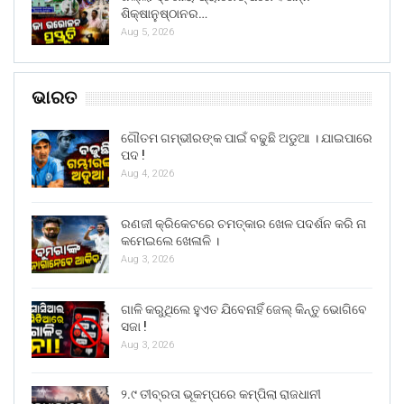
ଶିକ୍ଷାନୁଷ୍ଠାନର…
Aug 5, 2026
ଭାରତ
ଗୌତମ ଗମ୍ଭୀରଙ୍କ ପାଇଁ ବଢୁଛି ଅଡୁଆ । ଯାଇପାରେ
ପଦ !
Aug 4, 2026
ରଣଜୀ କ୍ରିକେଟରେ ଚମତ୍କାର ଖେଳ ପଦର୍ଶନ କରି ନା
କମେଇଲେ ଖେଳାଳି ।
Aug 3, 2026
ଗାଳି କରୁଥିଲେ ହୁଏତ ଯିବେନାହିଁ ଜେଲ୍ କିନ୍ତୁ ଭୋଗିବେ
ସଜା !
Aug 3, 2026
୨.୯ ତୀବ୍ରତା ଭୂକମ୍ପରେ କମ୍ପିଲା ରାଜଧାନୀ