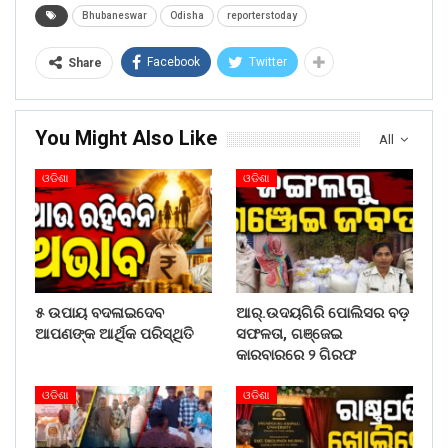
Bhubaneswar
Odisha
reporterstoday
Facebook
Twitter
Share
You Might Also Like
All
ଓଡିଶା
ଓଡିଶା
୫ ଉପାୟ ବଦଳାଇଦେବ
ଆର୍.ଉଦୟଗିରି ପୋଲିସର ବଡ଼
ଆପଣଙ୍କ ଆର୍ଥିକ ପରିସ୍ଥିତି
ସଫଳତା, ଗଞ୍ଜେଇ
କାରବାରରେ ୨ ଗିରଫ
ଓଡିଶା
ଓଡିଶା