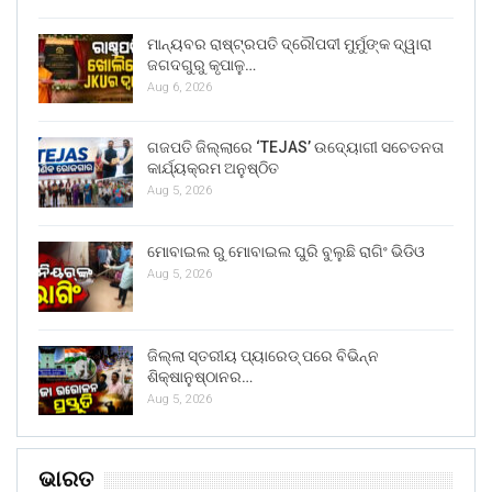
ମାନ୍ୟବର ରାଷ୍ଟ୍ରପତି ଦ୍ରୌପଦୀ ମୁର୍ମୁଙ୍କ ଦ୍ୱାରା
ଜଗଦଗୁରୁ କୃପାଳୁ…
Aug 6, 2026
ଗଜପତି ଜିଲ୍ଲାରେ ‘TEJAS’ ଉଦ୍ୟୋଗୀ ସଚେତନତା
କାର୍ଯ୍ୟକ୍ରମ ଅନୁଷ୍ଠିତ
Aug 5, 2026
ମୋବାଇଲ ରୁ ମୋବାଇଲ ଘୁରି ବୁଲୁଛି ରାଗିଂ ଭିଡିଓ
Aug 5, 2026
ଜିଲ୍ଲା ସ୍ତରୀୟ ପ୍ୟାରେଡ୍ ପରେ ବିଭିନ୍ନ
ଶିକ୍ଷାନୁଷ୍ଠାନର…
Aug 5, 2026
ଭାରତ