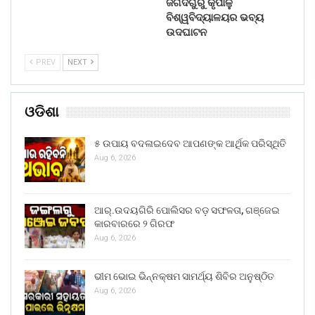
ଜଗଦଗୁରୁ କୃପାଳୁ
ବିଶ୍ୱବିଦ୍ୟାଳୟର ଭବ୍ୟ
ଉଦଘାଟନ
PREV
NEXT
ଓଡିଶା
୫ ଉପାୟ ବଦଳାଇଦେବ ଆପଣଙ୍କ ଆର୍ଥିକ ପରିସ୍ଥିତି
Aug 6, 2026
ଆର୍.ଉଦୟଗିରି ପୋଲିସର ବଡ଼ ସଫଳତା, ଗଞ୍ଜେଇ
କାରବାରରେ ୨ ଗିରଫ
Aug 6, 2026
ଭୀମ ଭୋଇ ଭିନ୍ନକ୍ଷମ ସାମର୍ଥ୍ୟ ଶିବିର ଅନୁଷ୍ଠିତ
Aug 6, 2026