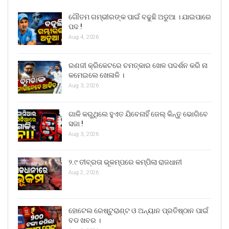
ଗୌତମ ଗମ୍ଭୀରଙ୍କ ପାଇଁ ବଢୁଛି ଅଡୁଆ । ଯାଇପାରେ
ପଦ !
Aug 4, 2026
ରଣଜୀ କ୍ରିକେଟରେ ଚମତ୍କାର ଖେଳ ପଦର୍ଶନ କରି ନା
କମେଇଲେ ଖେଳାଳି ।
Aug 3, 2026
ଗାଳି କରୁଥିଲେ ହୁଏତ ଯିବେନାହିଁ ଜେଲ୍ କିନ୍ତୁ ଭୋଗିବେ
ସଜା !
Aug 3, 2026
୨.୯ ତୀବ୍ରତା ଭୂକମ୍ପରେ କମ୍ପିଲା ରାଜଧାନୀ
Aug 2, 2026
ହୋଟେଲ ରେଷ୍ଟୁରାଣ୍ଟ ଓ ଅନ୍ୟାନ ପ୍ରତିଷ୍ଠାନ ପାଇଁ
ବଡ ଖବର ।