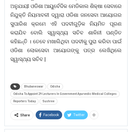
ଅନୁଯାୟୀ ଓଡିଶା ଆୟୁର୍ବେଦିକ ମେଡିକାଲ ଶିକ୍ଷା ସେବାରେ
ନିଯୁକ୍ତି ନିୟମାବଳୀ ଦ୍ୱାରା ଓଡିଶା ଜନସେବା ଆୟୋଗର
ସୁପାରିଶ କ୍ରମେ ଏହି ପଦବୀଗୁଡ଼ିକ ନିୟମିତ ପୂରଣ
କରାଯିବ ବୋଲି ସ୍ୱାସ୍ଥ୍ୟ ସଚିବ ଶାଳିନୀ ପଣ୍ଡିତ
କହିଛନ୍ତି । ତେବେ ମଖାଲିଥିବା ପଦବୀକୁ ପୁରା କରିବା ପାଇଁ
ଓଡିଶା ଲୋକସେବା ଆୟୋଗଙ୍କୁ ପତ୍ର ଲେଖିଥିଲେ
ସ୍ୱାସ୍ଥ୍ୟ ସଚିବ |
Bhubaneswar
Odisha
Odisha To Appoint 29 Lecturers In Government Ayurvedic Medical Colleges
Reporters Today
Sushree
Facebook
Twitter
Share