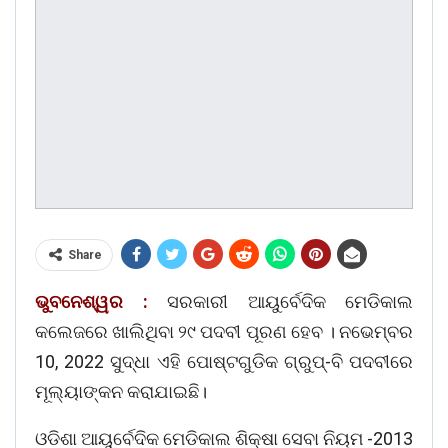
Share
ଭୁବନେଶ୍ୱର :
ସରକାରୀ ଆୟୁର୍ବେଦିକ ମେଡିକାଲ
କଲେଜରେ ଖାଲିଥିବା ୨୯ ପଦବୀ ପୂରଣ ହେବ । ନଭେମ୍ବର
10, 2022 ସୁଦ୍ଧା ଏହି ପୋଷ୍ଟଗୁଡିକ ଗ୍ରୁପ୍-ବି ପଦବୀରେ
ମୂଲ୍ୟାଙ୍କନ କରାଯାଇଛି।
ଓଡିଶା ଆୟୁର୍ବେଦିକ ମେଡିକାଲ ଶିକ୍ଷା ସେବା ନିୟମ -2013