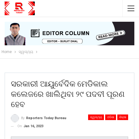
Home
ସ୍ୱାସ୍ଥ୍ୟ
ସରକାରୀ ଆୟୁର୍ବେଦିକ ମେଡିକାଲ
କଲେଜରେ ଖାଲିଥିବା ୨୯ ପଦବୀ ପୂରଣ
ହେବ
ସ୍ୱାସ୍ଥ୍ୟ
ଓଡିଶା
ଶିକ୍ଷା
By
Reporters Today Bureau
On
Jan 16, 2023