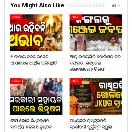
You Might Also Like
All
ଓଡିଶା
ଓଡିଶା
୫ ଉପାୟ ବଦଳାଇଦେବ
ଆର୍.ଉଦୟଗିରି ପୋଲିସର ବଡ଼
ଆପଣଙ୍କ ଆର୍ଥିକ ପରିସ୍ଥିତି
ସଫଳତା, ଗଞ୍ଜେଇ
କାରବାରରେ ୨ ଗିରଫ
ଓଡିଶା
ଓଡିଶା
ଭୀମ ଭୋଇ ଭିନ୍ନକ୍ଷମ
ମାନ୍ୟବର ରାଷ୍ଟ୍ରପତି
ସାମର୍ଥ୍ୟ ଶିବିର ଅନୁଷ୍ଠିତ
ଦ୍ରୌପଦୀ ମୁର୍ମୁଙ୍କ ଦ୍ୱାରା