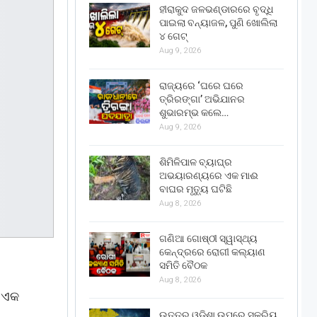
ହୀରାକୁଦ ଜଳଭଣ୍ଡାରରେ ବୃଦ୍ଧି
ପାଇଲା ବନ୍ୟାଜଳ, ପୁଣି ଖୋଲିଲା
୪ ଗେଟ୍
Aug 9, 2026
ରାଜ୍ୟରେ ‘ଘରେ ଘରେ
ତ୍ରିରଙ୍ଗା’ ଅଭିଯାନର
ଶୁଭାରମ୍ଭ କଲେ…
Aug 9, 2026
ଶିମିଳିପାଳ ବ୍ୟାଘ୍ର
ଅଭୟାରଣ୍ୟରେ ଏକ ମାଈ
ବାଘର ମୃତ୍ୟୁ ଘଟିଛି
Aug 8, 2026
ଗଣିଆ ଗୋଷ୍ଠୀ ସ୍ୱାସ୍ଥ୍ୟ
କେନ୍ଦ୍ରରେ ରୋଗୀ କଲ୍ୟାଣ
ସମିତି ବୈଠକ
Aug 8, 2026
ଁ ଏକ
ଉତ୍ତର ଓଡ଼ିଶା ଉପରେ ସକ୍ରିୟ