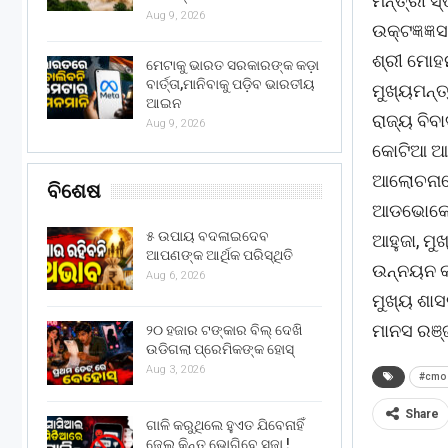
ମନ୍ତ୍ରୀ 
Aug 9, 2026
ଉକ୍ଟଜ୍ଞଜ
ଶ୍ରୀ ମୋହ
ମେଟାକୁ ଭାରତ ସରକାରଙ୍କ କଡ଼ା
ବାର୍ତ୍ତା,ମାନିବାକୁ ପଡ଼ିବ ଭାରତୀୟ
ମୁଖ୍ୟମନ୍ତ
ଆଇନ
ରାଜ୍ୟ ବି
Aug 9, 2026
କୋଟିଆ ଆଦ
ଆଲୋଚନାରେ 
ବିଶେଷ
ଆଡଭୋକେଟ 
୫ ଉପାୟ ବଦଳାଇଦେବ
ଆହୁଜା, ମୁ
ଆପଣଙ୍କ ଆର୍ଥିକ ପରିସ୍ଥିତି
ଉନ୍ନୟନ କମ
Aug 6, 2026
ମୁଖ୍ୟ ଶାସ
ମାନସ ରଞ୍
୨୦ ହଜାର ଟଙ୍କାର ବିଲ୍ ଦେଖି
ଉଡିଗଲା ପ୍ରେମିକଙ୍କ ହୋସ୍
Aug 3, 2026
#cmo 
Share
ଗାଳି କରୁଥିଲେ ହୁଏତ ଯିବେନାହିଁ
ଜେଲ୍ କିନ୍ତୁ ଭୋଗିବେ ସଜା !