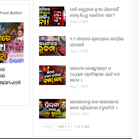
ଗାଳି କରୁଥିଲେ ହୁଏତ ଯିବେନାହିଁ
From Author
ଜେଲ୍ କିନ୍ତୁ ଭୋଗିବେ ସଜା !
Aug 3, 2026
୨.୯ ତୀବ୍ରତା ଭୂକମ୍ପରେ କମ୍ପିଲା
ରାଜଧାନୀ
Aug 2, 2026
ହୋଟେଲ ରେଷ୍ଟୁରାଣ୍ଟ ଓ
ରେ
ଅନ୍ୟାନ ପ୍ରତିଷ୍ଠାନ ପାଇଁ ବଡ
ାନର
ଖବର ।
ଖ୍ୟମନ୍ତ୍ରୀ
Aug 1, 2026
ସରକାରଙ୍କୁ କଡା ସମାଲୋଚନା
କଲେ ପ୍ରିୟଙ୍କା ଚତୁର୍ବେଦୀ ।
Jul 20, 2026
PREV
NEXT
1 of 2,409