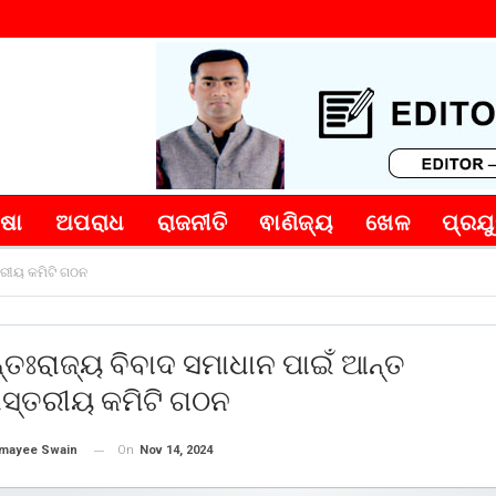
୍ଷା
ଅପରାଧ
ରାଜନୀତି
ଵାଣିଜ୍ୟ
ଖେଳ
ପ୍ରଯୁ
୍ତରୀୟ କମିଟି ଗଠନ
୍ତଃରାଜ୍ୟ ବିବାଦ ସମାଧାନ ପାଇଁ ଆନ୍ତ
ୀସ୍ତରୀୟ କମିଟି ଗଠନ
On
Nov 14, 2024
mayee Swain