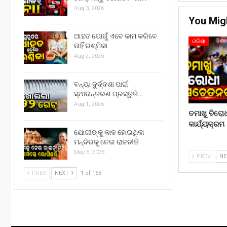
Aug 3, 2026
You Mig
ଆହତ ଯୋଗୁଁ ଏବେ କାମ କରିବେ
ଓଡିଶା
ନାହିଁ ରଶ୍ମିକା
Aug 2, 2026
ବନ୍ୟା ଦୁର୍ଦ୍ଦଶା ପାଇଁ
ସ୍ଥାନାନ୍ତରଣ ପ୍ରସ୍ତୁତି…
Aug 1, 2026
ତମାଖୁ ବିରୋ
କାର୍ଯ୍ୟକ୍ରମ
ଯୋଗୀଙ୍କୁ କାଳ ହୋଇଥିଲା
ମନ୍ଦିରକୁ ନେଇ ରାଜନୀତି
May 6, 2026
PREV
N
PREV
NEXT
1 of 166