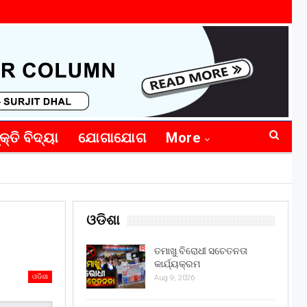
କ୍ତି ବିଦ୍ୟା
ଯୋଗାଯୋଗ
More
ଓଡିଶା
ତମାଖୁ ବିରୋଧୀ ସଚେତନତା
କାର୍ଯ୍ୟକ୍ରମ
ଓଡିଶା
Aug 9, 2026