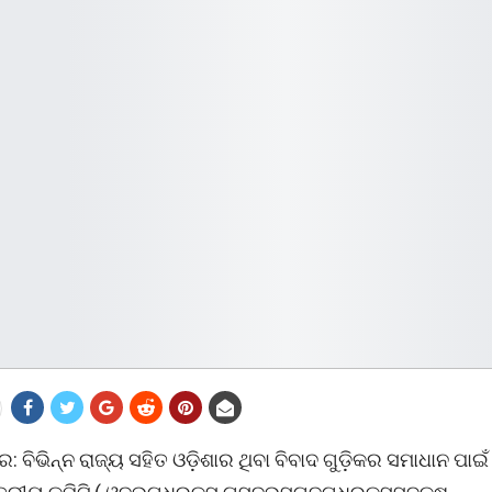
: ବିଭିନ୍ନ ରାଜ୍ୟ ସହିତ ଓଡ଼ିଶାର ଥିବା ବିବାଦ ଗୁଡ଼ିକର ସମାଧାନ ପାଇ