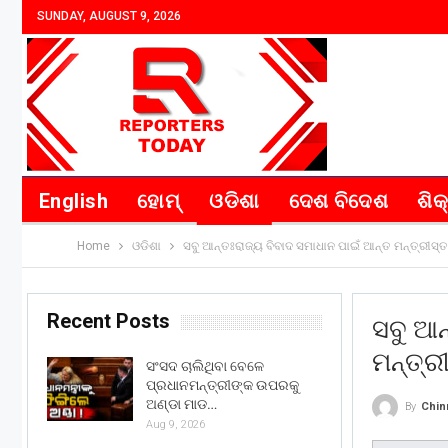
SUNDAY, AUGUST 9, 2026
English
ହୋମ୍
ଓଡିଶା
ଦେଶ ବିଦେଶ
ଶିକ
Home
ଓଡିଶା
ସବୁ ଆନ୍ତଃରାଜ୍ୟ ବିବାଦ ସମାଧାନ ପାଇଁ ଆନ୍ତ ମନ୍ତ୍ରୀସ
Recent Posts
ସବୁ ଆନ
ମନ୍ତ୍ର
ସଂସଦ ଚାଲିଥିବା ବେଳେ
ପ୍ରଧାନମନ୍ତ୍ରୀଙ୍କ ଉପରକୁ
ଅଣ୍ଡା ମାଡ…
By
Chin
Aug 9, 2026