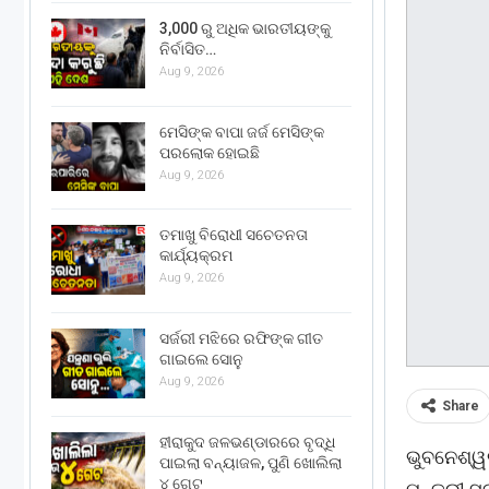
3,000 ରୁ ଅଧିକ ଭାରତୀୟଙ୍କୁ
ନିର୍ବାସିତ…
Aug 9, 2026
ମେସିଙ୍କ ବାପା ଜର୍ଜ ମେସିଙ୍କ
ପରଲୋକ ହୋଇଛି
Aug 9, 2026
ତମାଖୁ ବିରୋଧୀ ସଚେତନତା
କାର୍ଯ୍ୟକ୍ରମ
Aug 9, 2026
ସର୍ଜରୀ ମଝିରେ ରଫିଙ୍କ ଗୀତ
ଗାଇଲେ ସୋନୁ
Aug 9, 2026
Share
ହୀରାକୁଦ ଜଳଭଣ୍ଡାରରେ ବୃଦ୍ଧି
ଭୁବନେଶ୍ୱର
ପାଇଲା ବନ୍ୟାଜଳ, ପୁଣି ଖୋଲିଲା
୪ ଗେଟ୍