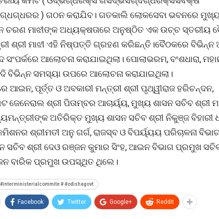
ସ୍ତରୀୟ କମିଟି ( ଓଦ୍ଭଗ୍ଧରକ୍ସ ଗସଦ୍ଭସଗ୍ଦଗ୍ଧରକ୍ସସବକ୍ଷ
୍ଞସଗ୍ଧଗ୍ଧରର ) ଗଠନ କରାଯିବ। ଗତକାଲି ଲୋକସେବା ଭବନରେ ମୁଖ୍ୟ
ନ ଚରଣ ମାଝୀଙ୍କ ଅଧ୍ୟକ୍ଷତାରେ ଅନୁଷ୍ଠିତ ଏକ ଉଚ୍ଚ ସ୍ତରୀୟ
୍ରୀ ଶ୍ରୀ ମାଝୀ ଏହି ନିଷ୍ପତ୍ତି ଗ୍ରହଣ କରିଛନ୍ତି।ବୈଠକରେ ବିଭିନ୍ନ
ବାଦ ସଂପର୍କରେ ଆଲୋଚନା କରାଯାଇଥିଲା। ପୋଲାଭରମ, ବଂଶଧାରା, ମହା
ି ବିଭିନ୍ନ ସମସ୍ୟା ଉପରେ ଆଲୋଚନା କରାଯାଇଥିଲା।
ଆଇନ, ପୂର୍ତ୍ତ ଓ ଅବକାରୀ ମନ୍ତ୍ରୀ ଶ୍ରୀ ପୃଥ୍ୱୀରାଜ ହରିଚନ୍ଦନ,
ଜେନେରାଲ ଶ୍ରୀ ପିତାମ୍ବର ଆଚାର୍ୟ୍ୟ, ମୁଖ୍ୟ ଶାସନ ସଚିବ ଶ୍ରୀ 
ଖ୍ୟମନ୍ତ୍ରୀଙ୍କ ଅତିରିକ୍ତ ମୁଖ୍ୟ ଶାସନ ସଚିବ ଶ୍ରୀ ନିକୁଞ୍ଜ ବିହାରୀ 
ିଶନର ଶ୍ରୀମତୀ ଅନୁ ଗର୍ଗ, ରାଜସ୍ବ ଓ ବିପର୍ୟ୍ୟୟ ପରିଚାଳନା ବିଭା
ନ ସଚିବ ଶ୍ରୀ ଦେଓ ରଞ୍ଜନ କୁମାର ସିଂହ, ଆଇନ ବିଭାଗ ପ୍ରମୁଖ ସଚିବ
ଜନ ବାରିକ ପ୍ରମୁଖ ଉପସ୍ଥିତ ଥିଲେ।
#interministerialcommite # #odishagovt
Facebook
Twitter
Google+
ReddIt