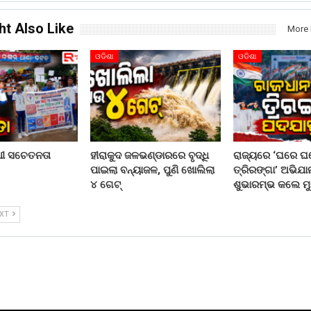
ht Also Like
More 
ଓଡିଶା
ଓଡିଶା
ଧୀ ସଚେତନତା
ହୀରାକୁଦ ଜଳଭଣ୍ଡାରରେ ବୃଦ୍ଧି
ରାଜ୍ୟରେ ‘ଘରେ ଘ
ପାଇଲା ବନ୍ୟାଜଳ, ପୁଣି ଖୋଲିଲା
ତ୍ରିରଙ୍ଗା’ ଅଭିଯ
୪ ଗେଟ୍
ଶୁଭାରମ୍ଭ କଲେ ମୁ
EXT