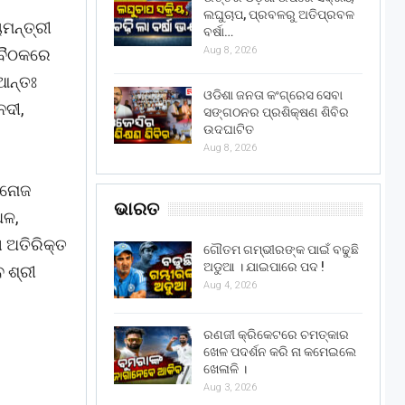
ଲଘୁଚାପ, ପ୍ରବଳରୁ ଅତିପ୍ରବଳ
ମନ୍ତ୍ରୀ
ବର୍ଷା…
Aug 8, 2026
 ବୈଠକରେ
 ଆନ୍ତଃ
ଓଡିଶା ଜନତା କଂଗ୍ରେସ ସେବା
ନଦୀ,
ସଙ୍ଗଠନର ପ୍ରଶିକ୍ଷଣ ଶିବିର
ଉଦଘାଟିତ
Aug 8, 2026
ମନୋଜ
ଭାରତ
ଧଳ,
ଗ ଅତିରିକ୍ତ
ଗୌତମ ଗମ୍ଭୀରଙ୍କ ପାଇଁ ବଢୁଛି
ଅଡୁଆ । ଯାଇପାରେ ପଦ !
 ଶ୍ରୀ
Aug 4, 2026
ରଣଜୀ କ୍ରିକେଟରେ ଚମତ୍କାର
ଖେଳ ପଦର୍ଶନ କରି ନା କମେଇଲେ
ଖେଳାଳି ।
Aug 3, 2026