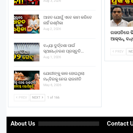
Aug 3, 2026
ଆହତ ଯୋଗୁଁ ଏବେ କାମ କରିବେ
ନାହିଁ ରଶ୍ମିକା
Aug 2, 2026
ଗଜପତିରେ ଭି
ଆକ୍ସନ୍, ବନ୍
ବନ୍ୟା ଦୁର୍ଦ୍ଦଶା ପାଇଁ
ସ୍ଥାନାନ୍ତରଣ ପ୍ରସ୍ତୁତି…
PREV
N
Aug 1, 2026
ଯୋଗୀଙ୍କୁ କାଳ ହୋଇଥିଲା
ମନ୍ଦିରକୁ ନେଇ ରାଜନୀତି
May 6, 2026
PREV
NEXT
1 of 166
About Us
Contact 