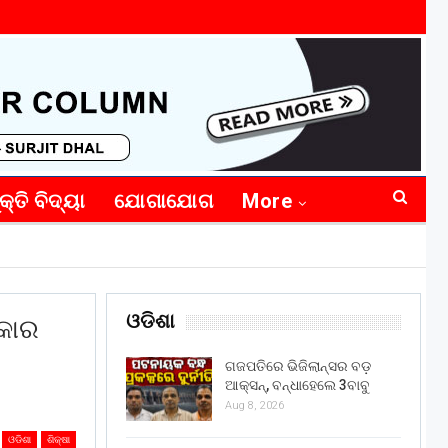
କ୍ତି ବିଦ୍ୟା
ଯୋଗାଯୋଗ
More
ଓଡିଶା
ତକାର
ଗଜପତିରେ ଭିଜିଲାନ୍ସର ବଡ଼
ଆକ୍ସନ୍, ବନ୍ଧାହେଲେ 3ବାବୁ
Aug 8, 2026
ଓଡିଶା
ଶିକ୍ଷା