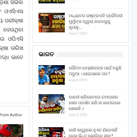
ଶା ସିର୍ଭିଲ
ବେ ଓଏସିଏସ
ମାନ୍ୟବର ରାଷ୍ଟ୍ରପତି ଦ୍ରୌପଦୀ
୍ୟ ପରୀକ୍ଷା
ମୁର୍ମୁଙ୍କ ଦ୍ୱାରା ଜଗଦଗୁରୁ
କୃପାଳୁ…
 ଦେଉଥିବା
Aug 6, 2026
େଇ ଓପିଏସି
୍ଷା ତାରିଖ
ଭାରତ
ିବଦ୍ଧ ଭାବେ
ଗୌତମ ଗମ୍ଭୀରଙ୍କ ପାଇଁ ବଢୁଛି
ଅଡୁଆ । ଯାଇପାରେ ପଦ !
Aug 4, 2026
ରଣଜୀ କ୍ରିକେଟରେ ଚମତ୍କାର
ଖେଳ ପଦର୍ଶନ କରି ନା କମେଇଲେ
ଖେଳାଳି ।
From Author
Aug 3, 2026
ଗାଳି କରୁଥିଲେ ହୁଏତ ଯିବେନାହିଁ
ଜେଲ୍ କିନ୍ତୁ ଭୋଗିବେ ସଜା !