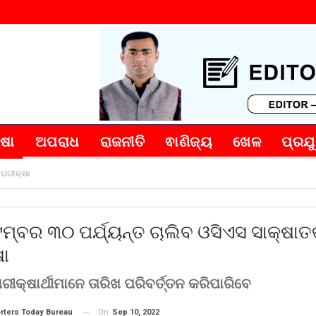
୍ଷା
ଅପରାଧ
ରାଜନୀତି
ଵାଣିଜ୍ୟ
ଖେଳ
ପ୍ରଯୁ
 ପରୀକ୍ଷା
ମ୍ବର ୩୦ ପର୍ଯ୍ୟନ୍ତ ଚାଲିବ ଓସିଏସ ସାକ୍ଷା
ଷା
ପରୀକ୍ଷାର୍ଥୀମାନେ ତାରିଖ ପରିବର୍ତ୍ତନ କରିପାରିବେ
On
Sep 10, 2022
rters Today Bureau