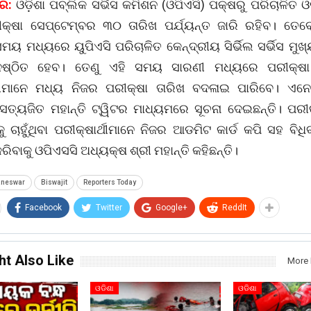
ର:
ଓଡି଼ଶା ପବ୍ଲିକ ସର୍ଭିସ କମିଶନ (ଓପିଏସି) ପକ୍ଷରୁ ପରିଚାଳିତ ଓଡି଼
ରୀକ୍ଷା ସେପ୍ଟେମ୍ବର ୩୦ ତାରିଖ ପର୍ଯ୍ୟନ୍ତ ଜାରି ରହିବ। ତେ
ମୟ ମଧ୍ୟରେ ୟୁପିଏସି ପରିଚାଳିତ କେନ୍ଦ୍ରୀୟ ସିର୍ଭିଲ ସର୍ଭିସ ମୁଖ
ୁଷ୍ଠିତ ହେବ। ତେଣୁ ଏହି ସମୟ ସାରଣୀ ମଧ୍ୟରେ ପରୀକ୍ଷା
୍ଥୀମାନେ ମଧ୍ୟ ନିଜର ପରୀକ୍ଷା ତାରିଖ ବଦଳାଇ ପାରିବେ। ଏନ
ସତ୍ୟଜିତ ମହାନ୍ତି ଟ୍ୱିଟର ମାଧ୍ୟମରେ ସୂଚନା ଦେଇଛନ୍ତି। ପରୀକ
 ଚାହୁଁଥିବା ପରୀକ୍ଷାର୍ଥୀମାନେ ନିଜର ଆଡମିଟ କାର୍ଡ କପି ସହ ବିଧ
ବାକୁ ଓପିଏସସି ଅଧ୍ୟକ୍ଷ ଶ୍ରୀ ମହାନ୍ତି କହିଛନ୍ତି।
aneswar
Biswajit
Reporters Today
Facebook
Twitter
Google+
ReddIt
ht Also Like
More 
ଓଡିଶା
ଓଡିଶା