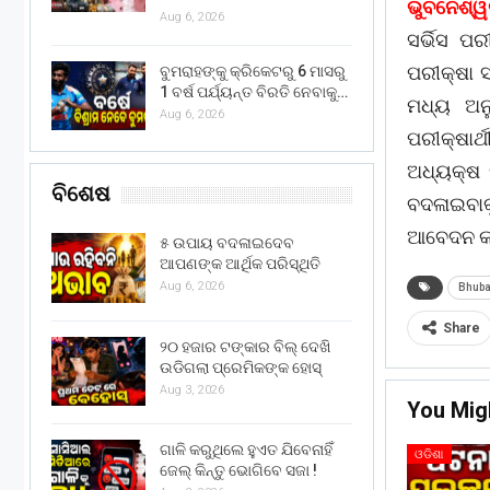
ଭୁବନେଶ୍ୱ
Aug 6, 2026
ସର୍ଭିସ ପ
ପରୀକ୍ଷା ସ
ବୁମରାହଙ୍କୁ କ୍ରିକେଟରୁ 6 ମାସରୁ
1 ବର୍ଷ ପର୍ଯ୍ୟନ୍ତ ବିରତି ନେବାକୁ…
ମଧ୍ୟ ଅନ
Aug 6, 2026
ପରୀକ୍ଷାର
ଅଧ୍ୟକ୍ଷ 
ବିଶେଷ
ବଦଳାଇବାକୁ
ଆବେଦନ କରି
୫ ଉପାୟ ବଦଳାଇଦେବ
ଆପଣଙ୍କ ଆର୍ଥିକ ପରିସ୍ଥିତି
Aug 6, 2026
Bhub
Share
୨୦ ହଜାର ଟଙ୍କାର ବିଲ୍ ଦେଖି
ଉଡିଗଲା ପ୍ରେମିକଙ୍କ ହୋସ୍
Aug 3, 2026
You Mig
ଗାଳି କରୁଥିଲେ ହୁଏତ ଯିବେନାହିଁ
ଓଡିଶା
ଜେଲ୍ କିନ୍ତୁ ଭୋଗିବେ ସଜା !