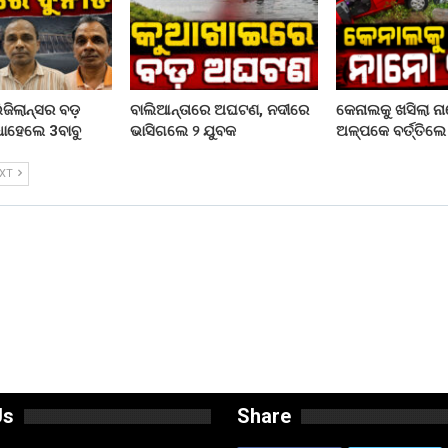
ଜିଲାନ୍ସର ବଡ଼
ବାଲିଆନ୍ତାରେ ଅଘଟଣ, ନଦୀରେ
କେନାଲକୁ ଖସିଲା ନ
ଧାହେଲେ 3ବାବୁ
ଭାସିଗଲେ ୨ ଯୁବକ
ଅଳ୍ପକେ ବର୍ତ୍ତିଲ
EXT
Us
Share