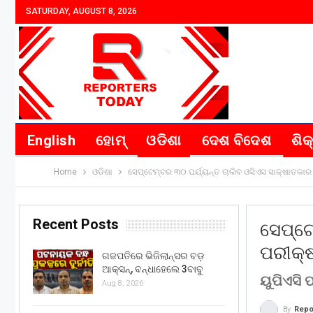
SATURDAY, AUGUST 8, 2026
English
ହୋମ୍
ଓଡିଶା
ଦେଶ ବିଦେଶ
ଶିକ
Home
ଓଡିଶା
ସେପ୍ଟେମ୍ବର ୩୦ ପର୍ଯ୍ୟନ୍ତ ଚାଲିବ ଓସିଏସ ସାକ୍ଷାତକାର
Recent Posts
ସେପ୍ଟେ
ପରୀକ୍
ଗଜପତିରେ ଭିଜିଲାନ୍ସର ବଡ଼
ଆକ୍ସନ୍, ବନ୍ଧାହେଲେ 3ବାବୁ
ୟୁପିଏସି 
Aug 8, 2026
By
Repo