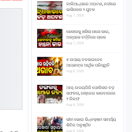
ବାଲିଆନ୍ତାରେ ଅଘଟଣ, ନଦୀରେ
ଭାସିଗଲେ ୨ ଯୁବକ
Aug 7, 2026
କେନାଲକୁ ଖସିଲା ନାନୋ କାର,
ଅଳ୍ପକେ ବର୍ତ୍ତିଲେ ଚାଳକ
Aug 7, 2026
୫ ଉପାୟ ବଦଳାଇଦେବ
ଆପଣଙ୍କ ଆର୍ଥିକ ପରିସ୍ଥିତି
Aug 6, 2026
ଆର୍.ଉଦୟଗିରି ପୋଲିସର ବଡ଼
ସଫଳତା, ଗଞ୍ଜେଇ କାରବାରରେ
୨ ଗିରଫ
Aug 6, 2026
ଭୀମ ଭୋଇ ଭିନ୍ନକ୍ଷମ ସାମର୍ଥ୍ୟ
ଶିବିର ଅନୁଷ୍ଠିତ
Aug 6, 2026