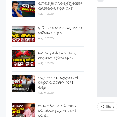
ଶ୍ରୀଲଙ୍କା ଗସ୍ତ ପୂର୍ବରୁ ଗୌତମ
ଗମ୍ଭୀରଙ୍କ ବଢ଼ିଲା ଚିନ୍ତା
Aug 7, 2026
ବାଲିଆନ୍ତାରେ ଅଘଟଣ, ନଦୀରେ
ଭାସିଗଲେ ୨ ଯୁବକ
Aug 7, 2026
କେନାଲକୁ ଖସିଲା ନାନୋ କାର,
ଅଳ୍ପକେ ବର୍ତ୍ତିଲେ ଚାଳକ
Aug 7, 2026
ତରୁଣ ତେଜପାଲଙ୍କୁ ୧୦ ବର୍ଷ
ସଶ୍ରମ କାରାଦଣ୍ଡ ଏବଂ ₹୫
ଲକ୍ଷ…
Aug 6, 2026
୧୬ କୋଟିର ଋଣ ପରିଷୋଧ ନ
Share
କରିପାରିବାରୁ ବ୍ୟାଙ୍କ ଜାରି
କରିଛି…