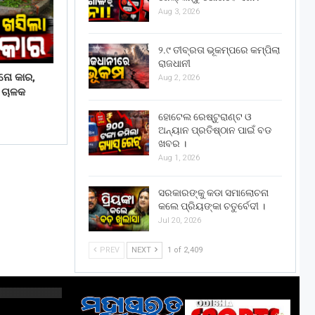
Aug 3, 2026
୨.୯ ତୀବ୍ରତା ଭୂକମ୍ପରେ କମ୍ପିଲା
ରାଜଧାନୀ
ାନୋ କାର,
Aug 2, 2026
େ ଚାଳକ
ହୋଟେଲ ରେଷ୍ଟୁରାଣ୍ଟ ଓ
ଅନ୍ୟାନ ପ୍ରତିଷ୍ଠାନ ପାଇଁ ବଡ
ଖବର ।
Aug 1, 2026
ସରକାରଙ୍କୁ କଡା ସମାଲୋଚନା
କଲେ ପ୍ରିୟଙ୍କା ଚତୁର୍ବେଦୀ ।
Jul 20, 2026
PREV
NEXT
1 of 2,409