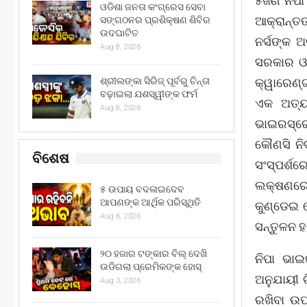
୫ଜଣ ନିପା
ଓଡିଶା ଜନତା କଂଗ୍ରେସ ସେବା
ଆକ୍ରାନ୍ତ
ସଙ୍ଗଠନର ପ୍ରଶିକ୍ଷଣ ଶିବିର
ଉଦଘାଟିତ
ନର୍ସଙ୍କ 
Aug 8, 2026
ସରକାର ଓ 
ଶ୍ରୀଲଙ୍କା ସିରିଜ୍ ପୂର୍ବରୁ ଚିନ୍ତା
କ୍ୱାରେଣ
ବଢ଼ାଇଲା ଯଶସ୍ୱୀଙ୍କ ଫର୍ମ
ଏକ ଅତ୍ୟନ
Aug 8, 2026
ଭାଇରସ୍‌ରେ
କୌଣସି ନି
ବିଶେଷ
ସଂସ୍ପର୍
ଲକ୍ଷଣରେ 
୫ ଉପାୟ ବଦଳାଇଦେବ
ଆପଣଙ୍କ ଆର୍ଥିକ ପରିସ୍ଥିତି
କୁଣ୍ଡେଇ ହ
Aug 6, 2026
ସନ୍ତୁଳନ 
୨୦ ହଜାର ଟଙ୍କାର ବିଲ୍ ଦେଖି
ନିପା ଭାଇ
ଉଡିଗଲା ପ୍ରେମିକଙ୍କ ହୋସ୍
ଅନୁଯାୟୀ 
Aug 3, 2026
ରଖିବା ଉପର