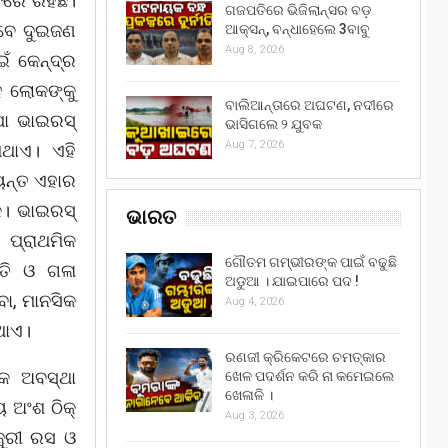
ରେ ରହିଛି।
ଗଜପତିରେ ଭିଜିଲାନ୍ସର ବଡ଼
େବେ ଦୁଇଜଣ
ଆକ୍ସନ୍, ବନ୍ଧାହେଲେ 3ବାବୁ
Aug 8, 2026
ଁ କେନ୍ଦ୍ର
ହ ଲୋକଙ୍କୁ
ବାଲିଆନ୍ତାରେ ଅଘଟଣ, ନଦୀରେ
ା ଭାଇରସ୍
ଭାସିଗଲେ ୨ ଯୁବକ
Aug 7, 2026
ିଥାଏ। ଏହି
୍ୟନ୍ତ ଏହାର
କ। ଭାଇରସ୍
ଭାରତ
ପ୍ରାଥମିକ
ଗୌତମ ଗମ୍ଭୀରଙ୍କ ପାଇଁ ବଢୁଛି
୍ତି ଓ ଗଳା
ଅଡୁଆ । ଯାଇପାରେ ପଦ !
ବା, ମାନସିକ
Aug 4, 2026
ଥାଏ।
ରଣଜୀ କ୍ରିକେଟରେ ଚମତ୍କାର
୍କ ଅବସ୍ଥା
ଖେଳ ପଦର୍ଶନ କରି ନା କମେଇଲେ
ଖେଳାଳି ।
 ଅଂଶ ଠିକ୍
Aug 3, 2026
ଖଜୁରୀ ରସ ଓ