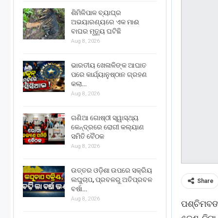
ଶିମିଳିପାଳ ବ୍ୟାଘ୍ର
ଅଭୟାରଣ୍ୟରେ ଏକ ମାଈ
ବାଘର ମୃତ୍ୟୁ ଘଟିଛି
Aug 8, 2026
ଭାରତୀୟ ଖେଳାଳିଙ୍କ ଆଘାତ
ପରେ କାର୍ଯ୍ୟାନୁଷ୍ଠାନ ଗ୍ରହଣ
କଲା…
Aug 8, 2026
ଗଣିଆ ଗୋଷ୍ଠୀ ସ୍ୱାସ୍ଥ୍ୟ
କେନ୍ଦ୍ରରେ ରୋଗୀ କଲ୍ୟାଣ
ସମିତି ବୈଠକ
Aug 8, 2026
ଉତ୍ତର ଓଡ଼ିଶା ଉପରେ ସକ୍ରିୟ
ଲଘୁଚାପ, ପ୍ରବଳରୁ ଅତିପ୍ରବଳ
Share
ବର୍ଷା…
Aug 8, 2026
ପଶ୍ଚିମବଙ