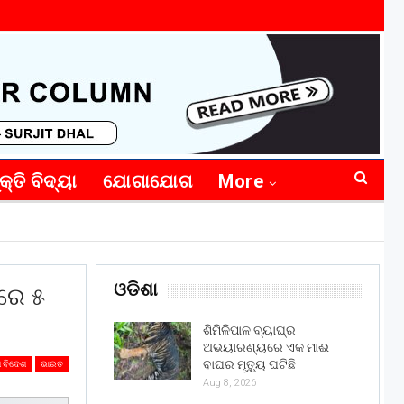
କ୍ତି ବିଦ୍ୟା
ଯୋଗାଯୋଗ
More
ଓଡିଶା
ରେ ୫
ଶିମିଳିପାଳ ବ୍ୟାଘ୍ର
ଅଭୟାରଣ୍ୟରେ ଏକ ମାଈ
ବାଘର ମୃତ୍ୟୁ ଘଟିଛି
 ବିଦେଶ
ଭାରତ
Aug 8, 2026