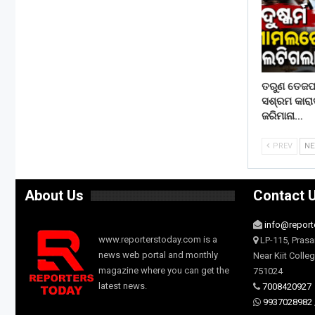
ତରୁଣ ତେଜପା
ସଶ୍ରମ କାରା
ଜରିମାନା…
PREV
N
About Us
Contact 
info@report
www.reporterstoday.com is a
LP-115, Prasa
news web portal and monthly
Near Kiit Colle
magazine where you can get the
751024
latest news.
7008420927
9937028982