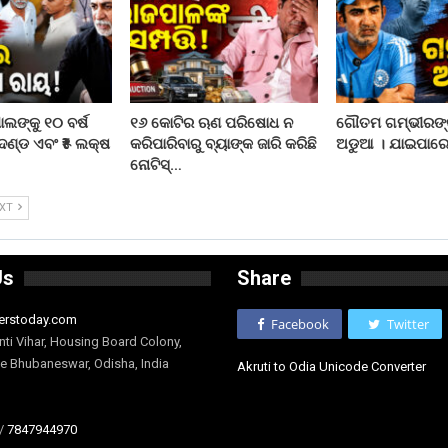
ଲଙ୍କୁ ୧୦ ବର୍ଷ
୧୬ କୋଟିର ଋଣ ପରିଷୋଧ ନ
ଗୌତମ ଗମ୍ଭୀରଙ୍କ 
ଦଣ୍ଡ ଏବଂ ₹୫ ଲକ୍ଷ
କରିପାରିବାରୁ ବ୍ୟାଙ୍କ ଜାରି କରିଛି
ଅଡୁଆ । ଯାଇପାରେ
ନୋଟିସ୍…
EXT
Us
Share
erstoday.com
Facebook
Twitter
nti Vihar, Housing Board Colony,
ge Bhubaneswar, Odisha, India
Akruti to Odia Unicode Converter
/
7847944970