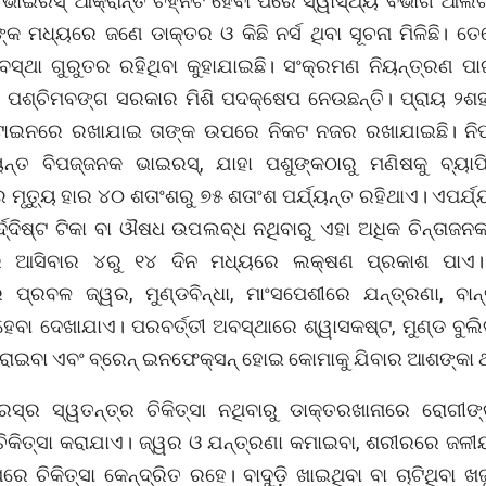
 ଭାଇରସ୍ ଆକ୍ରାନ୍ତ ଚିହ୍ନଟ ହେବା ପରେ ସ୍ୱାସ୍ଥ୍ୟ ବିଭାଗ ଆଲର୍ଟ
ଙ୍କ ମଧ୍ୟରେ ଜଣେ ଡାକ୍ତର ଓ କିଛି ନର୍ସ ଥିବା ସୂଚନା ମିଳିଛି। ତ
ଅବସ୍ଥା ଗୁରୁତର ରହିଥିବା କୁହାଯାଇଛି। ସଂକ୍ରମଣ ନିୟନ୍ତ୍ରଣ ପାଇ
ପଶ୍ଚିମବଙ୍ଗ ସରକାର ମିଶି ପଦକ୍ଷେପ ନେଉଛନ୍ତି। ପ୍ରାୟ ୨ଶ
୍ଟାଇନରେ ରଖାଯାଇ ତାଙ୍କ ଉପରେ ନିକଟ ନଜର ରଖାଯାଇଛି। ନିପ
୍ତ ବିପଜ୍ଜନକ ଭାଇରସ୍, ଯାହା ପଶୁଙ୍କଠାରୁ ମଣିଷକୁ ବ୍ୟାପ
 ମୃତ୍ୟୁ ହାର ୪୦ ଶତାଂଶରୁ ୭୫ ଶତାଂଶ ପର୍ଯ୍ୟନ୍ତ ରହିଥାଏ। ଏପର୍ଯ
ର୍ଦ୍ଦିଷ୍ଟ ଟିକା ବା ଔଷଧ ଉପଲବ୍ଧ ନଥିବାରୁ ଏହା ଅଧିକ ଚିନ୍ତାଜନ
ଶରେ ଆସିବାର ୪ରୁ ୧୪ ଦିନ ମଧ୍ୟରେ ଲକ୍ଷଣ ପ୍ରକାଶ ପାଏ। 
ପ୍ରବଳ ଜ୍ୱର, ମୁଣ୍ଡବିନ୍ଧା, ମାଂସପେଶୀରେ ଯନ୍ତ୍ରଣା, ବାନ
େବା ଦେଖାଯାଏ। ପରବର୍ତ୍ତୀ ଅବସ୍ଥାରେ ଶ୍ୱାସକଷ୍ଟ, ମୁଣ୍ଡ ବୁଲି
ହରାଇବା ଏବଂ ବ୍ରେନ୍ ଇନଫେକ୍ସନ୍ ହୋଇ କୋମାକୁ ଯିବାର ଆଶଙ୍କା 
ରସ୍‌ର ସ୍ୱତନ୍ତ୍ର ଚିକିତ୍ସା ନଥିବାରୁ ଡାକ୍ତରଖାନାରେ ରୋଗୀଙ
ଚିକିତ୍ସା କରାଯାଏ। ଜ୍ୱର ଓ ଯନ୍ତ୍ରଣା କମାଇବା, ଶରୀରରେ ଜଳୀୟ
େ ଚିକିତ୍ସା କେନ୍ଦ୍ରିତ ରହେ। ବାଦୁଡ଼ି ଖାଇଥିବା ବା ଚାଟିଥିବା 