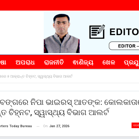
୍ଷା
ଅପରାଧ
ରାଜନୀତି
ଵାଣିଜ୍ୟ
ଖେଳ
ପ୍ରଯୁ
 ୫ ଆକ୍ରାନ୍ତ ଚିହ୍ନଟ, ସ୍ୱାସ୍ଥ୍ୟ ବିଭାଗ ଆଲର୍ଟ
ମବଙ୍ଗରେ ନିପା ଭାଇରସ୍ ଆତଙ୍କ: କୋଲକାତା
୍ତ ଚିହ୍ନଟ, ସ୍ୱାସ୍ଥ୍ୟ ବିଭାଗ ଆଲର୍ଟ
ଦେଶ
On
Jan 27, 2026
rters Today Bureau