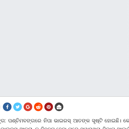
୍ଗ: ପଶ୍ଚିମବଙ୍ଗରେ ନିପା ଭାଇରସ୍ ଆତଙ୍କ ସୃଷ୍ଟି ହୋଇଛି। 