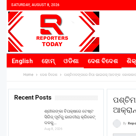
SATURDAY, AUGUST 8, 2026
English
ହୋମ୍
ଓଡିଶା
ଦେଶ ବିଦେଶ
ଶିକ
Home
ଦେଶ ବିଦେଶ
ପଶ୍ଚିମବଙ୍ଗରେ ନିପା ଭାଇରସ୍ ଆତଙ୍କ: କୋଲକାତାରେ
Recent Posts
ପଶ୍ଚି
ଆକ୍ରାନ
ଶ୍ରୀଲଙ୍କା ବିପକ୍ଷରେ ଟେଷ୍ଟ
ସିରିଜ୍ ପୂର୍ବରୁ ଭାରତୀୟ କ୍ରିକେଟ୍
ଦଳକୁ…
By
Repo
Aug 8, 2026