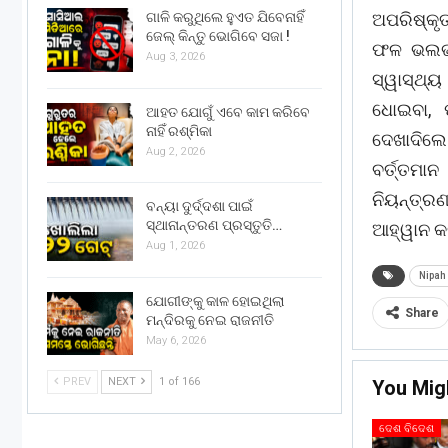
ଗାଳି କରୁଥିଲେ ହୁଏତ ଯିବେନାହିଁ
ଅପରିଷ୍କୃ
ଜେଲ୍ କିନ୍ତୁ ଭୋଗିବେ ସଜା !
ଫଳ ଭଲଭା
Aug 3, 2026
ସ୍ୱାସ୍ଥ୍ୟ
ଧୋଇବା, 
ଆହତ ଯୋଗୁଁ ଏବେ କାମ କରିବେ
ନାହିଁ ରଶ୍ମିକା
ଦେଖାଦିଲେ
Aug 2, 2026
ବର୍ତ୍ତମାନ
ନିୟନ୍ତ୍ରଣ
ବନ୍ୟା ଦୁର୍ଦ୍ଦଶା ପାଇଁ
ସ୍ଥାନାନ୍ତରଣ ପ୍ରସ୍ତୁତି…
ଆହ୍ୱାନ କର
Aug 1, 2026
Nipah 
ଯୋଗୀଙ୍କୁ କାଳ ହୋଇଥିଲା
Share
ମନ୍ଦିରକୁ ନେଇ ରାଜନୀତି
May 6, 2026
PREV
NEXT
1 of 166
You Mig
ଦେଶ ବିଦେଶ