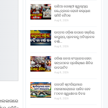
ଗଣିଆ ଗୋଷ୍ଠୀ ସ୍ୱାସ୍ଥ୍ୟ
କେନ୍ଦ୍ରରେ ରୋଗୀ କଲ୍ୟାଣ
ସମିତି ବୈଠକ
Aug 8, 2026
ଉତ୍ତର ଓଡ଼ିଶା ଉପରେ ସକ୍ରିୟ
ଲଘୁଚାପ, ପ୍ରବଳରୁ ଅତିପ୍ରବଳ
ବର୍ଷା…
Aug 8, 2026
ଓଡିଶା ଜନତା କଂଗ୍ରେସ ସେବା
ସଙ୍ଗଠନର ପ୍ରଶିକ୍ଷଣ ଶିବିର
ଉଦଘାଟିତ
Aug 8, 2026
ଗଜପତି ଷ୍ଟାଡିୟମରେ
ମହାସମାରୋହରେ ପାଳିତ ହେବ
୮୦ତମ ସ୍ୱାଧୀନତା ଦିବସ
Aug 8, 2026
କୋଲକାତାରେ