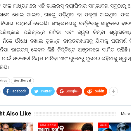
ତ ଫଳ ମାଧ୍ୟମରେ ଏହି ଭାଇରସ୍ ବ୍ୟାପିବାର ସମ୍ଭାବନା ସବୁଠାରୁ ଅ
ବେ ଧୋଇ ଖାଇବା, ଗଛରୁ ପଡ଼ିଥିବା ବା ପକ୍ଷୀ ଖାଇଥିବା ଫଳ 
 ବିଭାଗ ପରାମର୍ଶ ଦେଇଛି। ସଂକ୍ରମଣରୁ ବର୍ତ୍ତିବାକୁ ସାବୁନରେ ବା
ପରିଷ୍କାର ପରିଚ୍ଛନ୍ନ ରହିବା ଏବଂ ଜ୍ୱର କିମ୍ବା ଶ୍ୱାସକଷ
 ନିଜେ ଔଷଧ ନଖାଇ ତୁରନ୍ତ ଡାକ୍ତରଖାନାକୁ ଯିବାକୁ ପରାମର୍ଶ 
 ନିପା ଭାଇରସ୍ କେବଳ କିଛି ନିର୍ଦ୍ଦିଷ୍ଟ ଅଞ୍ଚଳରେ ସୀମିତ ରହିଛ
 ପାଇଁ ସରକାରୀ ନିୟମ ମାନିବା ଏବଂ ଗୁଜବରୁ ଦୂରେଇ ରହିବାକୁ ସ୍ୱାସ
ିଛି।
virus
West Bengal
Facebook
Twitter
Google+
ReddIt
ht Also Like
More 
ଦେଶ ବିଦେଶ
ଖେଳ