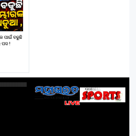
ପାଇଁ ବଢୁଛି
 ପଦ !