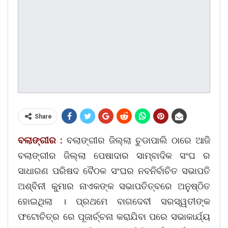
Share
ବଲାଙ୍ଗୀର :
ବଲାଙ୍ଗୀର ଜିଲ୍ଲା ଚୁଡାପାଲି ଠାରେ ଆଜି
ବଲାଙ୍ଗୀର ଜିଲ୍ଲା ପେଷାଦାର ସାମ୍ବାଦିକ ସଂଘ ର
ସାଧାରଣ ପରିଷଦ ବୈଠକ ସଂଘର ନବନିର୍ବାଚିତ ସଭାପତି
ଅଶ୍ବିନୀ କୁମାର ନାଏକଙ୍କ ସଭାପତିତ୍ବରେ ଅନୁଷ୍ଠିତ
ହୋଇଥିଲା । ପ୍ରଥମେ ବାଗଦେବୀ ସରସ୍ୱତୀଙ୍କ
ଫଟୋଚିତ୍ର ରେ ପୂଜାର୍ଚ୍ଚନା କରାଯିବା ପରେ ସଭାକାର୍ଯ୍ୟ