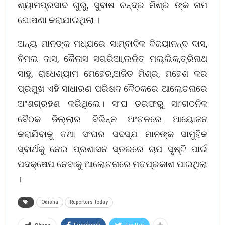
ଶ୍ୟାମପ୍ରସାଦ ଗୁରୁ, ସୁବାଷ ଚନ୍ଦ୍ର ମିଶ୍ର ଙ୍କ ନାମ
ଘୋଷଣା କରାଯାଇଥିଲା ।
ଅନ୍ୟ ମାନଙ୍କ ମଧ୍ଯରେ ସାମ୍ବାଦିକ ବିଜୟାନନ୍ଦ ଦାସ,
ବିମଲ ଦାସ, କୈଳାସ ସଗରିଆ,ଲଳିତ ମଲ୍ଲିକ,ତ୍ରିନାଥ
ସାହୁ, ରାଧେଶ୍ୟାମ ମେହେର,ଅଜିତ ମିଶ୍ର, ମହେଶ କର
ପ୍ରମୁଖ ଏହି ସାଧାରଣ ପରିଷଦ ବୈଠକରେ ଆଲୋଚନାରେ
ଅଂଶଗ୍ରହଣ କରିଥିଲେ। ସଂଘ ତରଫରୁ ସାଂଗଠନିକ
ବୈଠକ ଜିଲ୍ଲାର ବିଭିନ୍ନ ଅଂଚଳରେ ଆୟୋଜନ
କରାଯିବାକୁ ତଥା ସଂଘର ସଦସ୍ଯ ମାନଙ୍କ ସାମୁହିକ
ସ୍ବାର୍ଥକୁ ନେଇ ପ୍ରଶାସନ ସ୍ତରରେ ଚାପ ସୃଷ୍ଟି ପାଇଁ
ପଦକ୍ଷେପ ନେବାକୁ ଆଲୋଚନାରେ ମତପ୍ରକାଶ ପାଇଥିଲା
।
Odisha
Reporters Today