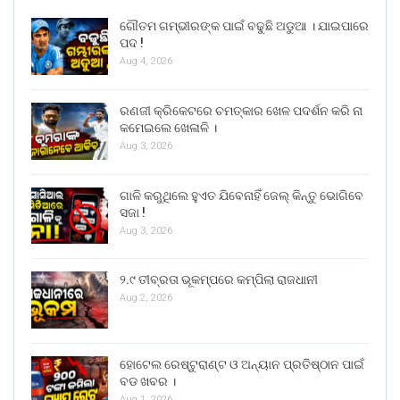
ଗୌତମ ଗମ୍ଭୀରଙ୍କ ପାଇଁ ବଢୁଛି ଅଡୁଆ । ଯାଇପାରେ
ପଦ !
Aug 4, 2026
ରଣଜୀ କ୍ରିକେଟରେ ଚମତ୍କାର ଖେଳ ପଦର୍ଶନ କରି ନା
କମେଇଲେ ଖେଳାଳି ।
Aug 3, 2026
ଗାଳି କରୁଥିଲେ ହୁଏତ ଯିବେନାହିଁ ଜେଲ୍ କିନ୍ତୁ ଭୋଗିବେ
ସଜା !
Aug 3, 2026
୨.୯ ତୀବ୍ରତା ଭୂକମ୍ପରେ କମ୍ପିଲା ରାଜଧାନୀ
Aug 2, 2026
ହୋଟେଲ ରେଷ୍ଟୁରାଣ୍ଟ ଓ ଅନ୍ୟାନ ପ୍ରତିଷ୍ଠାନ ପାଇଁ
ବଡ ଖବର ।
Aug 1, 2026