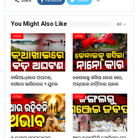
Facebook
Twitter
Share
You Might Also Like
All
ଓଡିଶା
ଓଡିଶା
ବାଲିଆନ୍ତାରେ ଅଘଟଣ,
କେନାଲକୁ ଖସିଲା ନାନୋ କାର,
ନଦୀରେ ଭାସିଗଲେ ୨ ଯୁବକ
ଅଳ୍ପକେ ବର୍ତ୍ତିଲେ ଚାଳକ
ଓଡିଶା
ଓଡିଶା
୫ ଉପାୟ ବଦଳାଇଦେବ
ଆର୍.ଉଦୟଗିରି ପୋଲିସର ବଡ଼