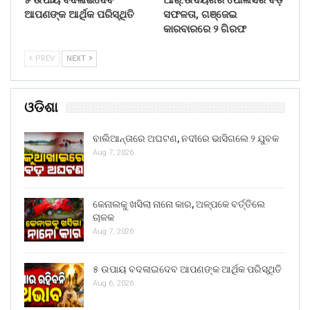
ଆପଣଙ୍କ ଆର୍ଥିକ ପରିସ୍ଥିତି
ସଫଳତା, ଗଞ୍ଜେଇ
କାରବାରରେ ୨ ଗିରଫ
PREV
NEXT
ଓଡିଶା
ବାଲିଆନ୍ତାରେ ଅଘଟଣ, ନଦୀରେ ଭାସିଗଲେ ୨ ଯୁବକ
Aug 7, 2026
କେନାଲକୁ ଖସିଲା ନାନୋ କାର, ଅଳ୍ପକେ ବର୍ତ୍ତିଲେ
ଚାଳକ
Aug 7, 2026
୫ ଉପାୟ ବଦଳାଇଦେବ ଆପଣଙ୍କ ଆର୍ଥିକ ପରିସ୍ଥିତି
Aug 6, 2026