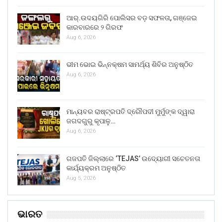
ଆର୍.ଉଦୟଗିରି ପୋଲିସର ବଡ଼ ସଫଳତା, ଗଞ୍ଜେଇ
କାରବାରରେ ୨ ଗିରଫ
Aug 6, 2026
ଭୀମ ଭୋଇ ଭିନ୍ନକ୍ଷମ ସାମର୍ଥ୍ୟ ଶିବିର ଅନୁଷ୍ଠିତ
Aug 6, 2026
ମାନ୍ୟବର ରାଷ୍ଟ୍ରପତି ଦ୍ରୌପଦୀ ମୁର୍ମୁଙ୍କ ଦ୍ୱାରା
ଜଗଦଗୁରୁ କୃପାଳୁ…
Aug 6, 2026
ଗଜପତି ଜିଲ୍ଲାରେ ‘TEJAS’ ଉଦ୍ୟୋଗୀ ସଚେତନତା
କାର୍ଯ୍ୟକ୍ରମ ଅନୁଷ୍ଠିତ
Aug 5, 2026
ଭାରତ