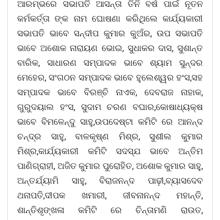
ଆରମ୍ଭରେ ସଭାପତି ଆସନ୍ତା ତିନି ବର୍ଷ ପାଇଁ ନୂତନ
କର୍ମକର୍ତ୍ତା ଙ୍କ ନାମ ଘୋଷଣା କରିଥିଲେ କାର୍ଯ୍ୟକାରୀ
ସଭାପତି ଭାବେ ସନ୍ଦୀପ କୁମାର କୁଅଁର, ଉପ ସଭାପତି
ଭାବେ ଅଶୋକ ନାରାୟଣ ଭୋଇ, ସୁଧାକର ଦାସ, ସୁଶାନ୍ତ
ବାରିକ, ସାଧାରଣ ସମ୍ପାଦକ ଭାବେ ଶ୍ୟାମ ସୁନ୍ଦର
ମେହେର, ସଂଗଠନ ସମ୍ପାଦକ ଭାବେ ହୁଲେଶ୍ୱର ହଂସ,ସହ
ସମ୍ପାଦକ ଭାବେ ବିରଞ୍ଚି ନାଏକ, ଦେବରାଜ ନାହାକ,
ଗୁରୁଦୟାଲ ହଂସ, ସୁଦାମ ଚରଣ ବଘାର,କୋଷାଧ୍ୟକ୍ଷ
ଭାବେ ବିମଳେନ୍ଦୁ ସାହୁ,ଉପଦେଷ୍ଟା କମିଟି ରେ ଆନନ୍ଦ
ଚନ୍ଦ୍ର ସାହୁ, ବାଳକୃଷ୍ଣ ମିଶ୍ର, ସୁଶୀଲ କୁମାର
ମିଶ୍ର,କାର୍ଯ୍ୟକାରୀ କମିଟି ସଦସ୍ଯ ଭାବେ ଅନ୍ତିମ
ପାଣିଗ୍ରାହୀ, ଅଜିତ କୁମାର ପୁରୋହିତ, ଅଶୋକ କୁମାର ସାହୁ,
ଅନ୍ତର୍ଯ୍ୟାମି ସାହୁ, ବିରାଜନନ୍ଦ ପାଢ଼ୀ,ବ୍ୟାସଦେବ
ଥନାପତି,ଦୀପକ ଖମାରୀ, ଜୀବନାନନ୍ଦ ମହାନ୍ତି,
ଶାନ୍ତିଶୃଙ୍ଖଳା କମିଟି ରେ ଚିନ୍ତାମଣି ରାଉତ,