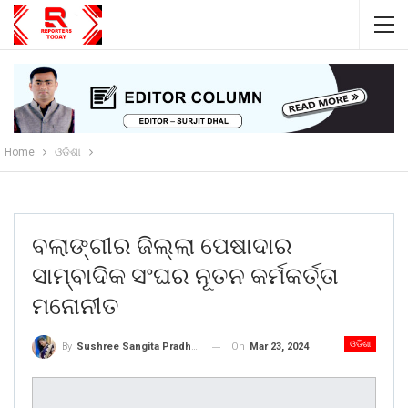
Home
ଓଡିଶା
ବଲାଙ୍ଗୀର ଜିଲ୍ଲା ପେଷାଦାର
ସାମ୍ବାଦିକ ସଂଘର ନୂତନ କର୍ମକର୍ତ୍ତା
ମନୋନୀତ
ଓଡିଶା
On
Mar 23, 2024
By
Sushree Sangita Pradhan