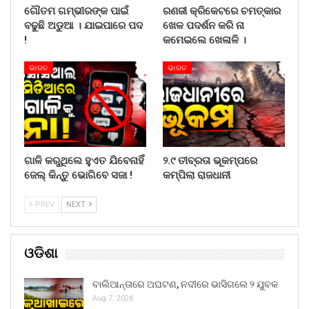
ଗୌତମ ଗମ୍ଭୀରଙ୍କ ପାଇଁ
ରଣଜୀ କ୍ରିକେଟରେ ଚମତ୍କାର
ବଢୁଛି ଅଡୁଆ । ଯାଇପାରେ ପଦ
ଖେଳ ପଦର୍ଶନ କରି ନା
!
କମେଇଲେ ଖେଳାଳି ।
ଭାରତ
ଭାରତ
ଗାଳି କରୁଥିଲେ ହୁଏତ ଯିବେନାହିଁ
୨.୯ ତୀବ୍ରତା ଭୂକମ୍ପରେ
ଜେଲ୍ କିନ୍ତୁ ଭୋଗିବେ ସଜା !
କମ୍ପିଲା ରାଜଧାନୀ
PREV
NEXT
ଓଡିଶା
ବାଲିଆନ୍ତାରେ ଅଘଟଣ, ନଦୀରେ ଭାସିଗଲେ ୨ ଯୁବକ
Aug 7, 2026