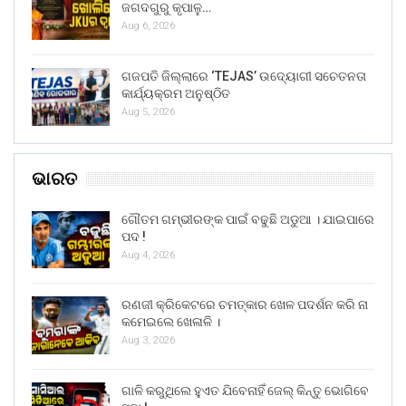
ଜଗଦଗୁରୁ କୃପାଳୁ…
Aug 6, 2026
ଗଜପତି ଜିଲ୍ଲାରେ ‘TEJAS’ ଉଦ୍ୟୋଗୀ ସଚେତନତା
କାର୍ଯ୍ୟକ୍ରମ ଅନୁଷ୍ଠିତ
Aug 5, 2026
ଭାରତ
ଗୌତମ ଗମ୍ଭୀରଙ୍କ ପାଇଁ ବଢୁଛି ଅଡୁଆ । ଯାଇପାରେ
ପଦ !
Aug 4, 2026
ରଣଜୀ କ୍ରିକେଟରେ ଚମତ୍କାର ଖେଳ ପଦର୍ଶନ କରି ନା
କମେଇଲେ ଖେଳାଳି ।
Aug 3, 2026
ଗାଳି କରୁଥିଲେ ହୁଏତ ଯିବେନାହିଁ ଜେଲ୍ କିନ୍ତୁ ଭୋଗିବେ