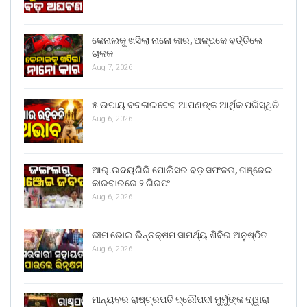
କେନାଲକୁ ଖସିଲା ନାନୋ କାର, ଅଳ୍ପକେ ବର୍ତ୍ତିଲେ
ଚାଳକ
Aug 7, 2026
୫ ଉପାୟ ବଦଳାଇଦେବ ଆପଣଙ୍କ ଆର୍ଥିକ ପରିସ୍ଥିତି
Aug 6, 2026
ଆର୍.ଉଦୟଗିରି ପୋଲିସର ବଡ଼ ସଫଳତା, ଗଞ୍ଜେଇ
କାରବାରରେ ୨ ଗିରଫ
Aug 6, 2026
ଭୀମ ଭୋଇ ଭିନ୍ନକ୍ଷମ ସାମର୍ଥ୍ୟ ଶିବିର ଅନୁଷ୍ଠିତ
Aug 6, 2026
ମାନ୍ୟବର ରାଷ୍ଟ୍ରପତି ଦ୍ରୌପଦୀ ମୁର୍ମୁଙ୍କ ଦ୍ୱାରା