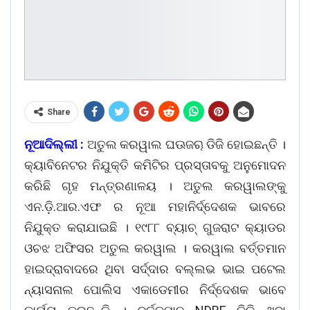
Share
ନୂଆଦିଲ୍ଲୀ :
ଅତୁଲ କରୱାଲ ଘଊଜୠ ଡିଜି ହୋଇଛନ୍ତି ।
କ୍ୟାବିନେଟର ନିଯୁକ୍ତି କମିଟିର ପ୍ରସ୍ତାବକୁ ଅନୁମୋଦନ
କରିଛି ଗୃହ ମନ୍ତ୍ରଣାଳୟ । ଅତୁଲ କରୱାଲଙ୍କୁ
ଏନ.ଡ଼ି.ଆର.ଏଫ ର ନୂଆ ମହାନିର୍ଦ୍ଦେଶକ ଭାବରେ
ନିଯୁକ୍ତ କରାଯାଇଛି । ୧୯୮୮ ବ୍ୟାଚ୍ ଗୁଜରାଟ କ୍ୟାଡର
ଓଚଝ ଅଫିସର ଅତୁଲ କରୱାଲ । କରୱାଲ ବର୍ତ୍ତମାନ
ହାଇଦ୍ରାବାଦରେ ଥିବା ସର୍ଦ୍ଦାର ବଲ୍ଲଭ ଭାଇ ପଟେଲ
ନ୍ୟାସନାଲ ପୋଲିସ ଏକାଡେମୀର ନିର୍ଦ୍ଦେଶକ ଭାବେ