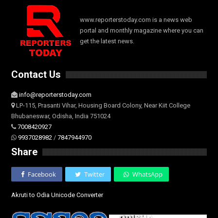
www.reporterstoday.com is a news web
portal and monthly magazine where you can
get the latest news.
Contact Us
info@reporterstoday.com
LP-115, Prasanti Vihar, Housing Board Colony, Near Kiit College
Bhubaneswar, Odisha, India 751024
7008420927
9937028982
/
7847944970
Share
Facebook
Twitter
WhatsApp
Akruti to Odia Unicode Converter