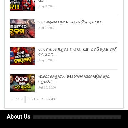
ସଜା !
Aug 3, 2026
୨.୯ ତୀବ୍ରତା ଭୂକମ୍ପରେ କମ୍ପିଲା ରାଜଧାନୀ
Aug 2, 2026
ହୋଟେଲ ରେଷ୍ଟୁରାଣ୍ଟ ଓ ଅନ୍ୟାନ ପ୍ରତିଷ୍ଠାନ ପାଇଁ
ବଡ ଖବର ।
Aug 1, 2026
ସରକାରଙ୍କୁ କଡା ସମାଲୋଚନା କଲେ ପ୍ରିୟଙ୍କା
ଚତୁର୍ବେଦୀ ।
Jul 20, 2026
PREV
NEXT
1 of 2,409
About Us