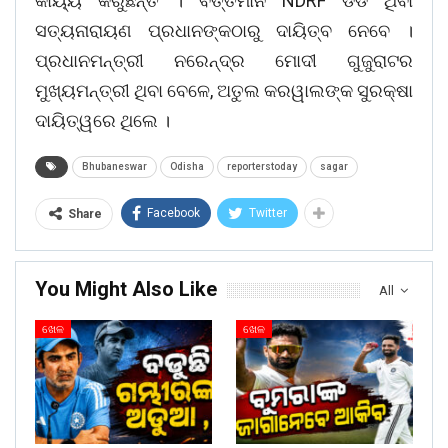
କାର୍ୟ୍ୟ କରୁଛନ୍ତି । ବର୍ତ୍ତମାନ NDRF ଡିଡି ଥିବା
ସତ୍ୟନାରାୟଣ ପ୍ରଧାନଙ୍କଠାରୁ ଦାୟିତ୍ବ ନେବେ ।
ପ୍ରଧାନମନ୍ତ୍ରୀ ନରେନ୍ଦ୍ର ମୋଦୀ ଗୁଜୁରାଟର
ମୁଖ୍ୟମନ୍ତ୍ରୀ ଥିବା ବେଳେ, ଅତୁଲ କରୱାଲଙ୍କ ସୁରକ୍ଷା
ଦାୟିତ୍ୱରେ ଥିଲେ ।
Bhubaneswar
Odisha
reporterstoday
sagar
Facebook
Twitter
Share
You Might Also Like
All
ଖେଳ
ଖେଳ