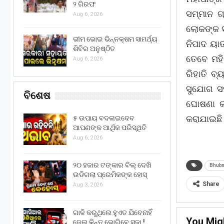
୨ ଗିରଫ
ସମ୍ମାନ ଗ୍
Aug 6, 2026
ଲୋକଙ୍କ 
ଭୀମ ଭୋଇ ଭିନ୍ନକ୍ଷମ ସାମର୍ଥ୍ୟ
ନିପାଦ ୟାତ
ଶିବିର ଅନୁଷ୍ଠିତ
ତେବେ ମହି
Aug 6, 2026
ରିହାତି ବ
ସୁଯୋଗ ସହ
ବିଶେଷ
ଘୋଷଣା କର
କରାଯାଇଛି
୫ ଉପାୟ ବଦଳାଇଦେବ
ଆପଣଙ୍କ ଆର୍ଥିକ ପରିସ୍ଥିତି
Aug 6, 2026
୨୦ ହଜାର ଟଙ୍କାର ବିଲ୍ ଦେଖି
Bhub
ଉଡିଗଲା ପ୍ରେମିକଙ୍କ ହୋସ୍
Share
Aug 3, 2026
ଗାଳି କରୁଥିଲେ ହୁଏତ ଯିବେନାହିଁ
You Mig
ଜେଲ୍ କିନ୍ତୁ ଭୋଗିବେ ସଜା !