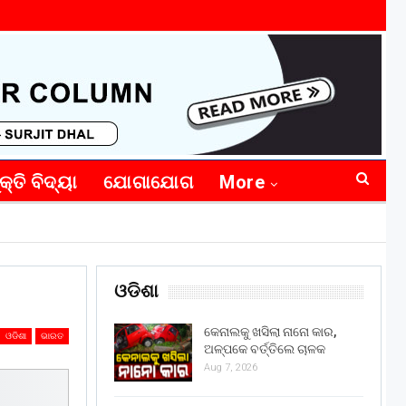
କ୍ତି ବିଦ୍ୟା
ଯୋଗାଯୋଗ
More
ଓଡିଶା
କେନାଲକୁ ଖସିଲା ନାନୋ କାର,
ଓଡିଶା
ଭାରତ
ଅଳ୍ପକେ ବର୍ତ୍ତିଲେ ଚାଳକ
Aug 7, 2026