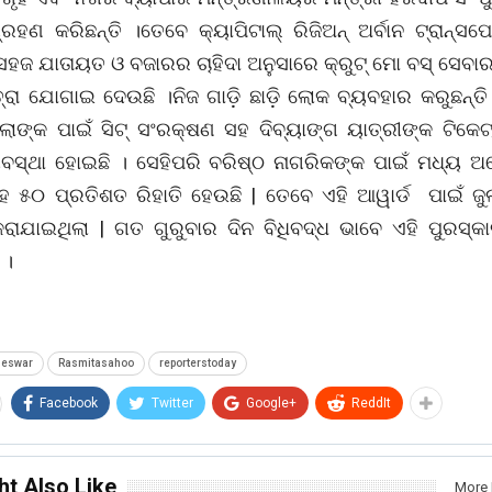
ରହଣ କରିଛନ୍ତି ।ତେବେ କ୍ୟାପିଟାଲ୍ ରିଜିଅନ୍ ଅର୍ବାନ ଟ୍ରାନ୍ସପୋର୍ଟ
ସହଜ ଯାତାୟତ ଓ ବଜାରର ଚାହିଦା ଅନୁସାରେ କ୍ରୁଟ୍ ମୋ ବସ୍ ସେବା
୍ରା ଯୋଗାଇ ଦେଉଛି ।ନିଜ ଗାଡ଼ି ଛାଡ଼ି ଲୋକ ବ୍ୟବହାର କରୁଛନ୍ତି
ଲାଙ୍କ ପାଇଁ ସିଟ୍ ସଂରକ୍ଷଣ ସହ ଦିବ୍ୟାଙ୍ଗ ୟାତ୍ରୀଙ୍କ ଟିକେଟ
୍ୟବସ୍ଥା ହୋଇଛି । ସେହିପରି ବରିଷ୍ଠ ନାଗରିକଙ୍କ ପାଇଁ ମଧ୍ୟ ଅନ
 ୫୦ ପ୍ରତିଶତ ରିହାତି ହେଉଛି | ତେବେ ଏହି ଆୱାର୍ଡ ପାଇଁ ଜ
ାଯାଇଥିଲା | ଗତ ଗୁରୁବାର ଦିନ ବିଧିବଦ୍ଧ ଭାବେ ଏହି ପୁରସ୍କ
 ।
neswar
Rasmitasahoo
reporterstoday
Facebook
Twitter
Google+
ReddIt
ht Also Like
More 