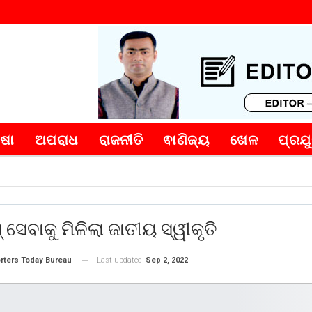
୍ଷା
ଅପରାଧ
ରାଜନୀତି
ଵାଣିଜ୍ୟ
ଖେଳ
ପ୍ରଯୁ
 ସେବାକୁ ମିଳିଲା ଜାତୀୟ ସ୍ୱୀକୃତି
Last updated
Sep 2, 2022
rters Today Bureau