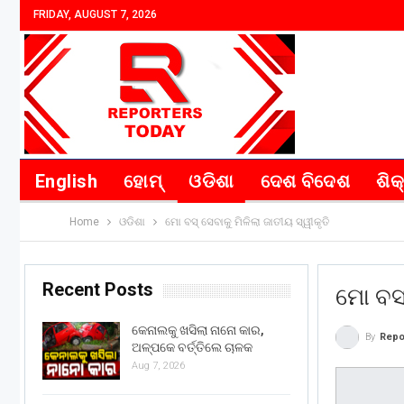
FRIDAY, AUGUST 7, 2026
English
ହୋମ୍
ଓଡିଶା
ଦେଶ ବିଦେଶ
ଶିକ
Home
ଓଡିଶା
ମୋ ବସ୍ ସେବାକୁ ମିଳିଲା ଜାତୀୟ ସ୍ୱୀକୃତି
Recent Posts
ମୋ ବସ୍
କେନାଲକୁ ଖସିଲା ନାନୋ କାର,
By
Repo
ଅଳ୍ପକେ ବର୍ତ୍ତିଲେ ଚାଳକ
Aug 7, 2026