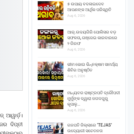
୫ ଉପାୟ ବଦଳାଇଦେବ
ଆପଣଙ୍କ ଆର୍ଥିକ ପରିସ୍ଥିତି
Aug 6, 2026
ଆର୍.ଉଦୟଗିରି ପୋଲିସର ବଡ଼
ସଫଳତା, ଗଞ୍ଜେଇ କାରବାରରେ
୨ ଗିରଫ
Aug 6, 2026
ଭୀମ ଭୋଇ ଭିନ୍ନକ୍ଷମ ସାମର୍ଥ୍ୟ
ଶିବିର ଅନୁଷ୍ଠିତ
Aug 6, 2026
ମାନ୍ୟବର ରାଷ୍ଟ୍ରପତି ଦ୍ରୌପଦୀ
ମୁର୍ମୁଙ୍କ ଦ୍ୱାରା ଜଗଦଗୁରୁ
କୃପାଳୁ…
Aug 6, 2026
ଜ୍ ଆୱାର୍ଡ଼।
ଜର ଦିପ୍ତୀ
ଗଜପତି ଜିଲ୍ଲାରେ ‘TEJAS’
ଉଦ୍ୟୋଗୀ ସଚେତନତା
ରୀଙ୍କଠାରୁ