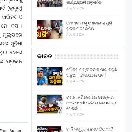
କାର୍ଯ୍ୟକ୍ରମ ଅନୁଷ୍ଠିତ
 (କ୍ରୁଟ୍‌)
Aug 5, 2026
ର ଅଭିନବ ଓ
ମୋବାଇଲ ରୁ ମୋବାଇଲ ଘୁରି
 ମୋ ବସ୍ ।
ବୁଲୁଛି ରାଗିଂ ଭିଡିଓ
୍ ମୂଲ୍ୟରେ
Aug 5, 2026
େକ ସୁବିଧା
ୁଲାଇ ୨୬ରେ
ଭାରତ
ାର ପ୍ରଦାନ
ଗୌତମ ଗମ୍ଭୀରଙ୍କ ପାଇଁ ବଢୁଛି
ଅଡୁଆ । ଯାଇପାରେ ପଦ !
Aug 4, 2026
ରଣଜୀ କ୍ରିକେଟରେ ଚମତ୍କାର
ଖେଳ ପଦର୍ଶନ କରି ନା କମେଇଲେ
ଖେଳାଳି ।
Aug 3, 2026
ଗାଳି କରୁଥିଲେ ହୁଏତ ଯିବେନାହିଁ
From Author