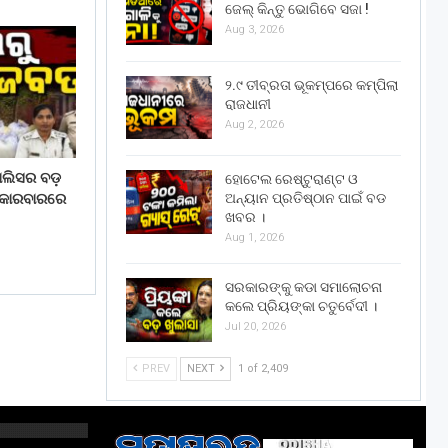
ଜେଲ୍ କିନ୍ତୁ ଭୋଗିବେ ସଜା !
Aug 3, 2026
୨.୯ ତୀବ୍ରତା ଭୂକମ୍ପରେ କମ୍ପିଲା
ରାଜଧାନୀ
Aug 2, 2026
ଲିସର ବଡ଼
ହୋଟେଲ ରେଷ୍ଟୁରାଣ୍ଟ ଓ
 କାରବାରରେ
ଅନ୍ୟାନ ପ୍ରତିଷ୍ଠାନ ପାଇଁ ବଡ
ଖବର ।
Aug 1, 2026
ସରକାରଙ୍କୁ କଡା ସମାଲୋଚନା
କଲେ ପ୍ରିୟଙ୍କା ଚତୁର୍ବେଦୀ ।
Jul 20, 2026
PREV
NEXT
1 of 2,409