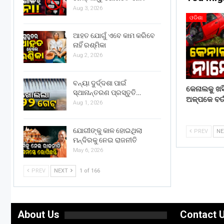
Aug 3, 2026
ଓଡିଶା
ଆହତ ଯୋଗୁଁ ଏବେ କାମ କରିବେ
ନାହିଁ ରଶ୍ମିକା
Aug 2, 2026
ବନ୍ୟା ଦୁର୍ଦ୍ଦଶା ପାଇଁ
କେନାଲକୁ ଖସ
ସ୍ଥାନାନ୍ତରଣ ପ୍ରସ୍ତୁତି…
ଅଳ୍ପକେ ବର୍
Aug 1, 2026
ଯୋଗୀଙ୍କୁ କାଳ ହୋଇଥିଲା
PREV
N
ମନ୍ଦିରକୁ ନେଇ ରାଜନୀତି
May 6, 2026
PREV
NEXT
1 of 166
About Us
Contact 