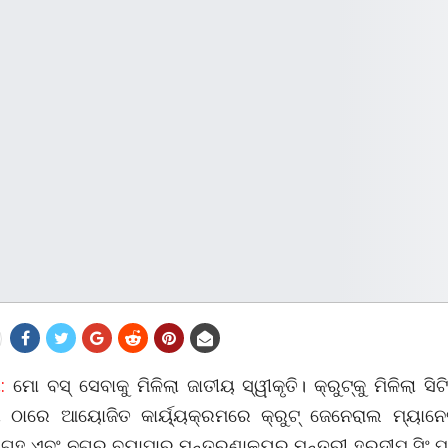
:
ମୋ ବସ୍ ସେବାକୁ ମିଳିଲା ଜାତୀୟ ସ୍ୱୀକୃତି। କ୍ରୁଟ୍‌କୁ ମିଳିଲା ସିଟି
ୀ ଠାରେ ଆୟୋଜିତ କାର୍ୟ୍ୟକ୍ରମରେ କ୍ରୁଟ୍ ଜେନେରାଲ ମ୍ୟାନେ
 ଗୃହ ଏବଂ ନଗର ବ୍ୟାପାର ମନ୍ତ୍ରଣାଳୟର ମନ୍ତ୍ରୀ ହରଦୀପ ସିଂ ପୁ