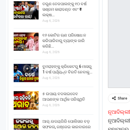
ତରୁଣ ତେଜପାଲଙ୍କୁ ୧୦ ବର୍ଷ
ସଶ୍ରମ କାରାଦଣ୍ଡ ଏବଂ ₹୫
ଲକ୍ଷ…
Aug 6, 2026
୧୬ କୋଟିର ଋଣ ପରିଷୋଧ ନ
କରିପାରିବାରୁ ବ୍ୟାଙ୍କ ଜାରି
କରିଛି…
Aug 6, 2026
ବୁମରାହଙ୍କୁ କ୍ରିକେଟରୁ 6 ମାସରୁ
1 ବର୍ଷ ପର୍ଯ୍ୟନ୍ତ ବିରତି ନେବାକୁ…
Aug 6, 2026
୫ ଉପାୟ ବଦଳାଇଦେବ
Share
ଆପଣଙ୍କ ଆର୍ଥିକ ପରିସ୍ଥିତି
Aug 6, 2026
ନୂଆଦିଲ୍ଲୀ
ନୂଆଦିଲ୍ଲ
ଆର୍.ଉଦୟଗିରି ପୋଲିସର ବଡ଼
ସଫଳତା, ଗଞ୍ଜେଇ କାରବାରରେ
ମହାପାତ୍ର