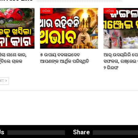
ଓଡିଶା
ଓଡିଶା
ିଲା ନାନୋ କାର,
୫ ଉପାୟ ବଦଳାଇଦେବ
ଆର୍.ଉଦୟଗିରି ପୋ
ତ୍ତିଲେ ଚାଳକ
ଆପଣଙ୍କ ଆର୍ଥିକ ପରିସ୍ଥିତି
ସଫଳତା, ଗଞ୍ଜେଇ
୨ ଗିରଫ
EXT
Us
Share