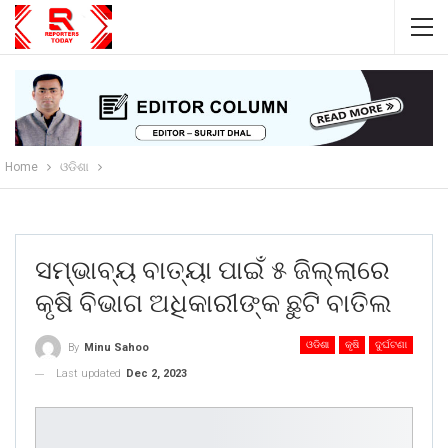
Home
ଓଡିଶା
ସମ୍ଭାବ୍ୟ ବାତ୍ୟା ପାଇଁ ୫ ଜିଲ୍ଲାରେ
କୃଷି ବିଭାଗ ଅଧିକାରୀଙ୍କ ଛୁଟି ବାତିଲ
ଓଡିଶା
କୃଷି
ଦୁର୍ଘଟଣା
By
Minu Sahoo
Last updated
Dec 2, 2023