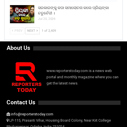
ସରକାରଙ୍କୁ କଡା ସମାଲୋଚନା କଲେ ପ୍ରିୟଙ୍କା
ଚତୁର୍ବେଦୀ ।
Jul 20, 2026
PREV
NEXT
1 of 2,409
About Us
www.reporterstoday.com is a news web
portal and monthly magazine where you can
get the latest news.
Contact Us
info@reporterstoday.com
LP-115, Prasanti Vihar, Housing Board Colony, Near Kiit College
Bhubaneswar, Odisha, India 751024