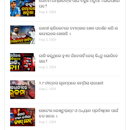
ଗୌତମ ଗମ୍ଭୀରଙ୍କ ପାଇଁ ବଢୁଛି ଅଡୁଆ । ଯାଇପାରେ
ପଦ !
Aug 4, 2026
ରଣଜୀ କ୍ରିକେଟରେ ଚମତ୍କାର ଖେଳ ପଦର୍ଶନ କରି ନା
କମେଇଲେ ଖେଳାଳି ।
Aug 3, 2026
ଗାଳି କରୁଥିଲେ ହୁଏତ ଯିବେନାହିଁ ଜେଲ୍ କିନ୍ତୁ ଭୋଗିବେ
ସଜା !
Aug 3, 2026
୨.୯ ତୀବ୍ରତା ଭୂକମ୍ପରେ କମ୍ପିଲା ରାଜଧାନୀ
Aug 2, 2026
ହୋଟେଲ ରେଷ୍ଟୁରାଣ୍ଟ ଓ ଅନ୍ୟାନ ପ୍ରତିଷ୍ଠାନ ପାଇଁ
ବଡ ଖବର ।
Aug 1, 2026