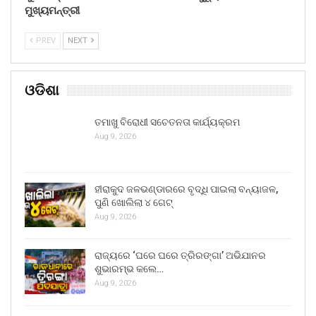
ମୁଖ୍ୟମନ୍ତ୍ରୀ
PREV
NEXT
ଓଡିଶା
ତମାଖୁ ବିରୋଧୀ ସଚେତନତା କାର୍ଯ୍ୟକ୍ରମ
Aug 9, 2026
ହୀରାକୁଦ ଜଳଭଣ୍ଡାରରେ ବୃଦ୍ଧି ପାଇଲା ବନ୍ୟାଜଳ,
ପୁଣି ଖୋଲିଲା ୪ ଗେଟ୍
Aug 9, 2026
ରାଜ୍ୟରେ ‘ଘରେ ଘରେ ତ୍ରିରଙ୍ଗା’ ଅଭିଯାନର
ଶୁଭାରମ୍ଭ କଲେ…
Aug 9, 2026