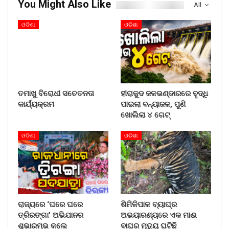
You Might Also Like
All
ଓଡିଶା
ଓଡିଶା
ତମାଖୁ ବିରୋଧୀ ସଚେତନତା
ହୀରାକୁଦ ଜଳଭଣ୍ଡାରରେ ବୃଦ୍ଧି
କାର୍ଯ୍ୟକ୍ରମ
ପାଇଲା ବନ୍ୟାଜଳ, ପୁଣି
ଖୋଲିଲା ୪ ଗେଟ୍
ଓଡିଶା
ଓଡିଶା
ରାଜ୍ୟରେ ‘ଘରେ ଘରେ
ଶିମିଳିପାଳ ବ୍ୟାଘ୍ର
ତ୍ରିରଙ୍ଗା’ ଅଭିଯାନର
ଅଭୟାରଣ୍ୟରେ ଏକ ମାଈ
ଶୁଭାରମ୍ଭ କଲେ
ବାଘର ମୃତ୍ୟୁ ଘଟିଛି