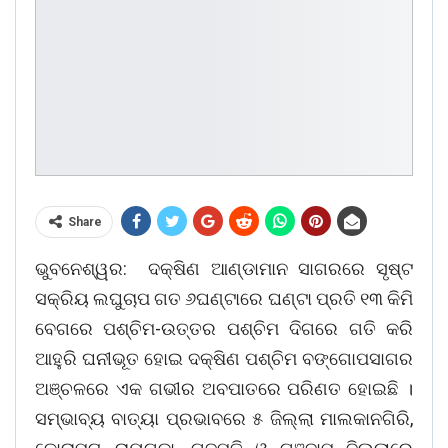
Share
ଭୁବନେଶ୍ୱର: ଦକ୍ଷିଣ ଆଣ୍ଡାମାନ ସାଗରରେ ସୃଷ୍ଟ
ସକ୍ରିୟ ଲଘୁଚାପ ଗତ ୬ଘଣ୍ଟାରେ ଘଣ୍ଟା ପ୍ରତି ୧୩ କିମି
ବେଗରେ ପଶ୍ଚିମ-ଉତ୍ତର ପଶ୍ଚିମ ଦିଗରେ ଗତି କରି
ଆହୁରି ଘନୀଭୂତ ହୋଇ ଦକ୍ଷିଣ ପଶ୍ଚିମ ବଙ୍ଗୋପସାଗର
ଅଞ୍ଚଳରେ ଏକ ଗଭୀର ଅବପାତରେ ପରିଣତ ହୋଇଛି ।
ସମ୍ଭାବ୍ୟ ବାତ୍ୟା ପ୍ରଭାବରେ ୫ ଜିଲ୍ଲା ମାଲକାନଗିରି,