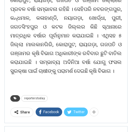
କୋରାପୁଟ, ରାୟଗଡ଼ା, ଗଜପତି ଓ ଗଞ୍ଜାମ ଜିଲ୍ଲାରେ
ପ୍ରବଳ ବର୍ଷା ସମ୍ଭାବନା ରହିଛି । ସେହିପରି ନବରଙ୍ଗପୁର,
କନ୍ଧମାଳ, କଳାହାଣ୍ଡି, ନୟାଗଡ଼ା, ଖୋର୍ଦ୍ଧା, ପୁରୀ,
ଜଗତସିଂହପୁର ଓ କଟକ ଜିଲ୍ଲର କିଛି ସ୍ଥାନାରେ
ମାତ୍ରଧିକ ବର୍ଷାର ପୂର୍ବାନୁମାନ କରାଯାଇଛି । ଏଥିସହ ୫
ଜିଲ୍ଲା ମାଲକାନଗିରି, କୋରାପୁଟ, ରାୟଗଡ଼ା, ଗଜପତି ଓ
ଗଞ୍ଜାମର କୃଷି ବିଭାଗ ଅଧିକାରୀଙ୍କ ରବିବାର ଛୁଟି ବାତିଲ
କରାଯାଇଛି । ସମ୍ଭାବ୍ୟ ଅଦିନିଆ ବର୍ଷା ଯୋଗୁ ଫସଲ
ସୁରକ୍ଷା ପାଇଁ ଚାଷୀଙ୍କୁ ପରାମର୍ଶ ଦେଇଛି କୃଷି ବିଭାଗ ।
reporterstoday
Facebook
Twitter
Share