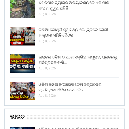
ଶିମିଳିପାଳ ବ୍ୟାଘ୍ର ଅଭୟାରଣ୍ୟରେ ଏକ ମାଈ
ବାଘର ମୃତ୍ୟୁ ଘଟିଛି
Aug 8, 2026
ଗଣିଆ ଗୋଷ୍ଠୀ ସ୍ୱାସ୍ଥ୍ୟ କେନ୍ଦ୍ରରେ ରୋଗୀ
କଲ୍ୟାଣ ସମିତି ବୈଠକ
Aug 8, 2026
ଉତ୍ତର ଓଡ଼ିଶା ଉପରେ ସକ୍ରିୟ ଲଘୁଚାପ, ପ୍ରବଳରୁ
ଅତିପ୍ରବଳ ବର୍ଷା…
Aug 8, 2026
ଓଡିଶା ଜନତା କଂଗ୍ରେସ ସେବା ସଙ୍ଗଠନର
ପ୍ରଶିକ୍ଷଣ ଶିବିର ଉଦଘାଟିତ
Aug 8, 2026
ଭାରତ