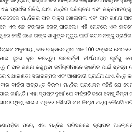
କିନ୍ତୁ ସମ୍ପ୍ରତି, କର୍ଣ୍ଣାଟକର ବେଲାଗାଭି ଜିଲ୍ଲାରେ ଅବସ୍ଥିତ ହୁଲି
ଏକ ପ୍ରାର୍ଥନା ମିଳିଛି, ଯାହା ମନ୍ଦିର ପରିଚାଳନା ଏବଂ ଭକ୍ତମାନଙ୍କୁ
େତେବେଳେ ମନ୍ଦିରର ଦାନ ବାକ୍ସ ଖୋଲାଗଲା ଏବଂ ଦାନ ଗଣନା ଆର
ମାନେ ଏକ ଶହ ଟଙ୍କାର ନୋଟ୍ ପାଇଲେ। ଏହି ନୋଟରେ ଏକ ହାତଲେଖା
ଁଥିରେ କେହି ଜଣେ ତାଙ୍କ ଶାଶୁଙ୍କ ମୃତ୍ୟୁ ପାଇଁ ଭଗବାନଙ୍କୁ ପ୍ରାର୍ଥନ
ରିଚାଳନା ଅନୁଯାୟୀ, ଦାନ ବାକ୍ସରେ ଥିବା ଏକ 100 ଟଙ୍କାର ନୋଟରେ 
ମୋର ଦୁଃଖ ଦୂର କରନ୍ତୁ। ପରବର୍ତ୍ତୀ ତୀର୍ଥଯାତ୍ରା ପୂର୍ବରୁ ମୋ
ତୁ।” ଦାନ ଗଣନା କରୁଥିବା କର୍ମଚାରୀମାନେ କ୍ଷଣିକ ପାଇଁ ସ୍ତବ୍
ରେ ସାଧାରଣତଃ ସକାରାତ୍ମକ ଏବଂ ଆଶାବାଦୀ ପ୍ରାର୍ଥନା ଥାଏ, କିନ୍ତୁ କା
ବାର ବାର୍ତ୍ତା ଅତ୍ୟନ୍ତ ବିରଳ। ମନ୍ଦିର ପ୍ରଶାସନ କହିଛି ଯେ ସେମା
ପାଇ ନାହାଁନ୍ତି। ଏହା ସ୍ପଷ୍ଟ ନୁହେଁ ଯେ ବାର୍ତ୍ତାଟି ଜଣେ ବୋହୂ କିମ୍ବା
େଖାଯାଇଥିଲା, କାରଣ ଏଥିରେ କୌଣସି ନାମ କିମ୍ବା ଅନ୍ୟ କୌଣସି ପର
ଜଣାପଡ଼ିବା ପରେ, ଏହା ମନ୍ଦିର ପରିସରରେ ବ୍ୟାପକ ଆଲୋଚ