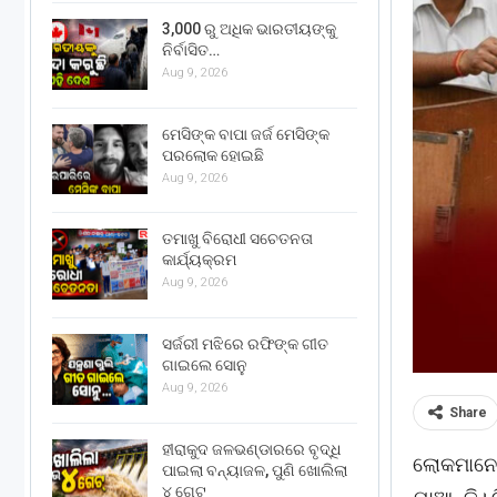
3,000 ରୁ ଅଧିକ ଭାରତୀୟଙ୍କୁ
ନିର୍ବାସିତ…
Aug 9, 2026
ମେସିଙ୍କ ବାପା ଜର୍ଜ ମେସିଙ୍କ
ପରଲୋକ ହୋଇଛି
Aug 9, 2026
ତମାଖୁ ବିରୋଧୀ ସଚେତନତା
କାର୍ଯ୍ୟକ୍ରମ
Aug 9, 2026
ସର୍ଜରୀ ମଝିରେ ରଫିଙ୍କ ଗୀତ
ଗାଇଲେ ସୋନୁ
Aug 9, 2026
Share
ହୀରାକୁଦ ଜଳଭଣ୍ଡାରରେ ବୃଦ୍ଧି
ଲୋକମାନେ ସ
ପାଇଲା ବନ୍ୟାଜଳ, ପୁଣି ଖୋଲିଲା
୪ ଗେଟ୍