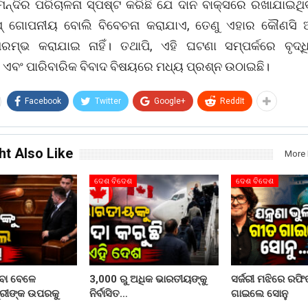
 ମନ୍ଦିର ପରିଚାଳନା ସ୍ପଷ୍ଟ କରିଛି ଯେ ଦାନ ବାକ୍ସରେ ରଖାଯାଇଥି
ପ୍ ଗୋପନୀୟ ବୋଲି ବିବେଚନା କରାଯାଏ, ତେଣୁ ଏହାର କୌଣସି ଆ
ମ୍ଭ କରାଯାଇ ନାହିଁ। ତଥାପି, ଏହି ଘଟଣା ସମ୍ପର୍କରେ ବୃଦ୍ଧ
 ଏବଂ ପାରିବାରିକ ବିବାଦ ବିଷୟରେ ମଧ୍ୟ ପ୍ରଶ୍ନ ଉଠାଇଛି।
Facebook
Twitter
Google+
ReddIt
ht Also Like
More 
ଦେଶ ବିଦେଶ
ଦେଶ ବିଦେଶ
ିବା ବେଳେ
3,000 ରୁ ଅଧିକ ଭାରତୀୟଙ୍କୁ
ସର୍ଜରୀ ମଝିରେ ରଫି
୍ରୀଙ୍କ ଉପରକୁ
ନିର୍ବାସିତ…
ଗାଇଲେ ସୋନୁ
…