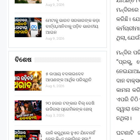
ଯାଆନ୍ତି। 
Aug 9, 2026
ମନ୍ଦିରରେ 
କରିଛି। ଯ
ମେଟାକୁ ଭାରତ ସରକାରଙ୍କ କଡ଼ା
ବାର୍ତ୍ତା,ମାନିବାକୁ ପଡ଼ିବ ଭାରତୀୟ
କର୍ମଚାରୀ
ଆଇନ
ଥିଲା, ଯେଉ
Aug 9, 2026
ମନ୍ଦିର ପ
ବିଶେଷ
“ପ୍ରଭୁ, 
ନେଇଯାଆନ୍
୫ ଉପାୟ ବଦଳାଇଦେବ
ଆପଣଙ୍କ ଆର୍ଥିକ ପରିସ୍ଥିତି
ଦାନ ବାକ୍ସ
Aug 6, 2026
କାମନା କରି
ଏପରି ଚିଠି 
୨୦ ହଜାର ଟଙ୍କାର ବିଲ୍ ଦେଖି
ଦ୍ୱାରା ଲ
ଉଡିଗଲା ପ୍ରେମିକଙ୍କ ହୋସ୍
Aug 3, 2026
ନଥିଲା।
ଘଟଣାଟି 
ଗାଳି କରୁଥିଲେ ହୁଏତ ଯିବେନାହିଁ
ଜେଲ୍ କିନ୍ତୁ ଭୋଗିବେ ସଜା !