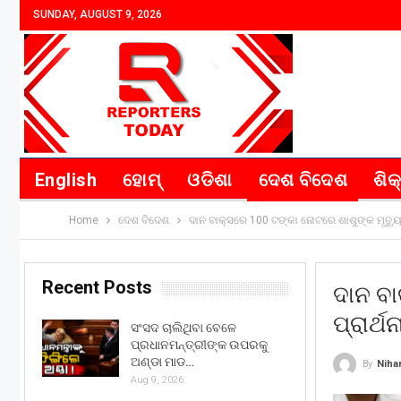
SUNDAY, AUGUST 9, 2026
English
ହୋମ୍
ଓଡିଶା
ଦେଶ ବିଦେଶ
ଶିକ
Home
ଦେଶ ବିଦେଶ
ଦାନ ବାକ୍ସରେ 100 ଟଙ୍କା ନୋଟରେ ଶାଶୁଙ୍କ ମୃତ୍ୟୁ 
Recent Posts
ଦାନ ବା
ପ୍ରାର୍ଥ
ସଂସଦ ଚାଲିଥିବା ବେଳେ
ପ୍ରଧାନମନ୍ତ୍ରୀଙ୍କ ଉପରକୁ
ଅଣ୍ଡା ମାଡ…
By
Niha
Aug 9, 2026