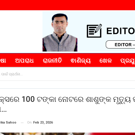
୍ଷା
ଅପରାଧ
ରାଜନୀତି
ଵାଣିଜ୍ୟ
ଖେଳ
ପ୍ରଯୁ
ପାଇଁ ପ୍ରାର୍ଥନା…
କ୍ସରେ 100 ଟଙ୍କା ନୋଟରେ ଶାଶୁଙ୍କ ମୃତ୍ୟୁ 
ନା…
On
Feb 23, 2026
rika Sahoo