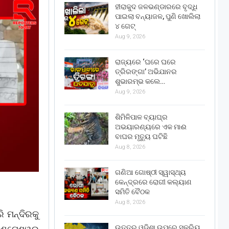
ହୀରାକୁଦ ଜଳଭଣ୍ଡାରରେ ବୃଦ୍ଧି
ପାଇଲା ବନ୍ୟାଜଳ, ପୁଣି ଖୋଲିଲା
୪ ଗେଟ୍
Aug 9, 2026
ରାଜ୍ୟରେ ‘ଘରେ ଘରେ
ତ୍ରିରଙ୍ଗା’ ଅଭିଯାନର
ଶୁଭାରମ୍ଭ କଲେ…
Aug 9, 2026
ଶିମିଳିପାଳ ବ୍ୟାଘ୍ର
ଅଭୟାରଣ୍ୟରେ ଏକ ମାଈ
ବାଘର ମୃତ୍ୟୁ ଘଟିଛି
Aug 8, 2026
ଗଣିଆ ଗୋଷ୍ଠୀ ସ୍ୱାସ୍ଥ୍ୟ
କେନ୍ଦ୍ରରେ ରୋଗୀ କଲ୍ୟାଣ
ସମିତି ବୈଠକ
Aug 8, 2026
ି ମନ୍ଦିରକୁ
ଉତ୍ତର ଓଡ଼ିଶା ଉପରେ ସକ୍ରିୟ