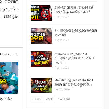
ବା ପରିମାଣ
ଗାଳି କରୁଥିଲେ ହୁଏତ ଯିବେନାହିଁ
ନୁଷ୍ଠାନିକ
ଜେଲ୍ କିନ୍ତୁ ଭୋଗିବେ ସଜା !
ି ପାଉଥିବା
Aug 3, 2026
୨.୯ ତୀବ୍ରତା ଭୂକମ୍ପରେ କମ୍ପିଲା
ରାଜଧାନୀ
Aug 2, 2026
ହୋଟେଲ ରେଷ୍ଟୁରାଣ୍ଟ ଓ
From Author
ଅନ୍ୟାନ ପ୍ରତିଷ୍ଠାନ ପାଇଁ ବଡ
ଖବର ।
Aug 1, 2026
ସରକାରଙ୍କୁ କଡା ସମାଲୋଚନା
କଲେ ପ୍ରିୟଙ୍କା ଚତୁର୍ବେଦୀ ।
Jul 20, 2026
ଙ୍କ ଗୀତ
PREV
NEXT
1 of 2,409