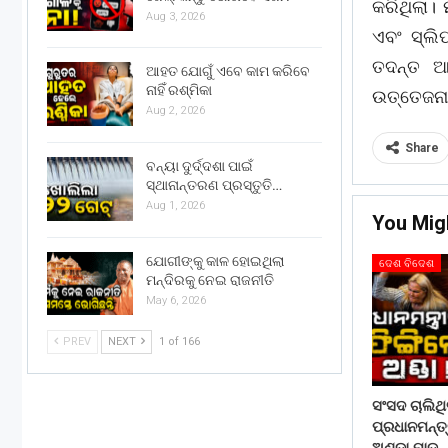
କରିଥିଲା।
Aug 3, 2026
ଏବଂ ସ୍ଲି
ତଦନ୍ତ ଆର
ଆହତ ଯୋଗୁଁ ଏବେ କାମ କରିବେ
ନାହିଁ ରଶ୍ମିକା
ଉତ୍ତେଜନା
Aug 2, 2026
Share
ବନ୍ୟା ଦୁର୍ଦ୍ଦଶା ପାଇଁ
ସ୍ଥାନାନ୍ତରଣ ପ୍ରସ୍ତୁତି…
Aug 1, 2026
You Mig
ଯୋଗୀଙ୍କୁ କାଳ ହୋଇଥିଲା
ଦେଶ ବିଦେଶ
ମନ୍ଦିରକୁ ନେଇ ରାଜନୀତି
May 6, 2026
PREV
NEXT
1 of 166
ସଂସଦ ଚାଲିଥ
ପ୍ରଧାନମନ୍ତ
ଅଣ୍ଡା ମାଡ