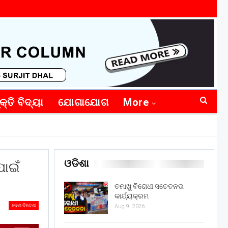
କ୍ତି ବିଦ୍ୟା
ଯୋଗାଯୋଗ
More
ଓଡିଶା
ପାଇଁ
ତମାଖୁ ବିରୋଧୀ ସଚେତନତା
କାର୍ଯ୍ୟକ୍ରମ
ଦେଶ ବିଦେଶ
Aug 9, 2026