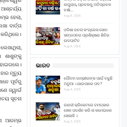
କୁଣ୍ଟେଶ୍ୱର
ଲଘୁଚାପ, ପ୍ରବଳରୁ ଅତିପ୍ରବଳ
 ଆଶ୍ଚର୍ଯ୍ୟ
ବର୍ଷା…
Aug 8, 2026
ମ୍ଭ ହେଲା,
 ବାର୍ତ୍ତା
ଓଡିଶା ଜନତା କଂଗ୍ରେସ ସେବା
ା କରିଥିଲେ।
ସଙ୍ଗଠନର ପ୍ରଶିକ୍ଷଣ ଶିବିର
ଉଦଘାଟିତ
Aug 8, 2026
ଲେଖାଥିଲା,
 ଶାଶୁଙ୍କୁ
ଧ ହୋଇଗଲେ।
ଭାରତ
ହାର ମୃତ୍ୟୁ
ଗୌତମ ଗମ୍ଭୀରଙ୍କ ପାଇଁ ବଢୁଛି
ନେ ପୂର୍ବରୁ
ଅଡୁଆ । ଯାଇପାରେ ପଦ !
 ଜଣେ ଜ୍ୱାଇଁ
Aug 4, 2026
ିଚୟ ସୂଚନା
ରଣଜୀ କ୍ରିକେଟରେ ଚମତ୍କାର
ଖେଳ ପଦର୍ଶନ କରି ନା କମେଇଲେ
ଖେଳାଳି ।
ନା ଆରମ୍ଭ
Aug 3, 2026