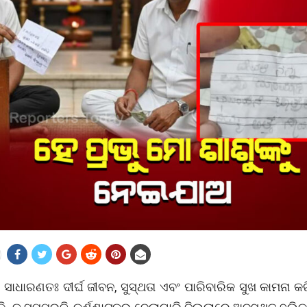
ାଧାରଣତଃ ଦୀର୍ଘ ଜୀବନ, ​​ସୁସ୍ଥତା ଏବଂ ପାରିବାରିକ ସୁଖ କାମନା କର