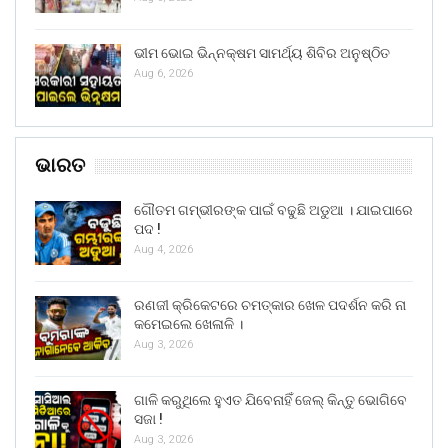
ଭୀମ ଭୋଇ ଭିନ୍ନକ୍ଷମ ସାମର୍ଥ୍ୟ ଶିବିର ଅନୁଷ୍ଠିତ
Aug 6, 2026
ଭାରତ
ଗୌତମ ଗମ୍ଭୀରଙ୍କ ପାଇଁ ବଢୁଛି ଅଡୁଆ । ଯାଇପାରେ
ପଦ !
Aug 4, 2026
ରଣଜୀ କ୍ରିକେଟରେ ଚମତ୍କାର ଖେଳ ପଦର୍ଶନ କରି ନା
କମେଇଲେ ଖେଳାଳି ।
Aug 3, 2026
ଗାଳି କରୁଥିଲେ ହୁଏତ ଯିବେନାହିଁ ଜେଲ୍ କିନ୍ତୁ ଭୋଗିବେ
ସଜା !
Aug 3, 2026