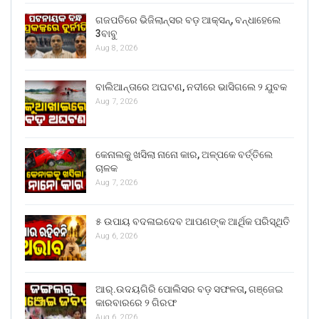
ଗଜପତିରେ ଭିଜିଲାନ୍ସର ବଡ଼ ଆକ୍ସନ୍, ବନ୍ଧାହେଲେ
3ବାବୁ
Aug 8, 2026
ବାଲିଆନ୍ତାରେ ଅଘଟଣ, ନଦୀରେ ଭାସିଗଲେ ୨ ଯୁବକ
Aug 7, 2026
କେନାଲକୁ ଖସିଲା ନାନୋ କାର, ଅଳ୍ପକେ ବର୍ତ୍ତିଲେ
ଚାଳକ
Aug 7, 2026
୫ ଉପାୟ ବଦଳାଇଦେବ ଆପଣଙ୍କ ଆର୍ଥିକ ପରିସ୍ଥିତି
Aug 6, 2026
ଆର୍.ଉଦୟଗିରି ପୋଲିସର ବଡ଼ ସଫଳତା, ଗଞ୍ଜେଇ
କାରବାରରେ ୨ ଗିରଫ
Aug 6, 2026