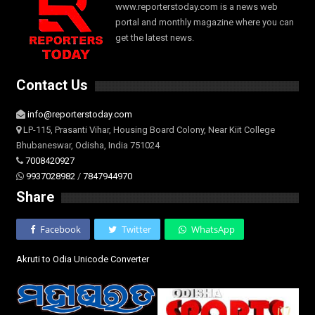
www.reporterstoday.com is a news web
portal and monthly magazine where you can
get the latest news.
Contact Us
info@reporterstoday.com
LP-115, Prasanti Vihar, Housing Board Colony, Near Kiit College
Bhubaneswar, Odisha, India 751024
7008420927
9937028982
/
7847944970
Share
Facebook
Twitter
WhatsApp
Akruti to Odia Unicode Converter