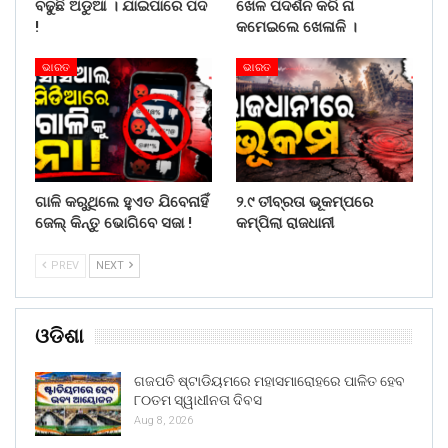
ବଢୁଛି ଅଡୁଆ । ଯାଇପାରେ ପଦ
ଖେଳ ପଦର୍ଶନ କରି ନା
!
କମେଇଲେ ଖେଳାଳି ।
ଭାରତ
ଭାରତ
ଗାଳି କରୁଥିଲେ ହୁଏତ ଯିବେନାହିଁ
୨.୯ ତୀବ୍ରତା ଭୂକମ୍ପରେ
ଜେଲ୍ କିନ୍ତୁ ଭୋଗିବେ ସଜା !
କମ୍ପିଲା ରାଜଧାନୀ
PREV
NEXT
ଓଡିଶା
ଗଜପତି ଷ୍ଟାଡିୟମରେ ମହାସମାରୋହରେ ପାଳିତ ହେବ
୮୦ତମ ସ୍ୱାଧୀନତା ଦିବସ
Aug 8, 2026