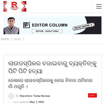
Home
ଭାରତ
ଲାଉଡସ୍ପିକର ବଜାଇବାରୁ ବ୍ୟକ୍ତିଙ୍କୁ
ପିଟି ପିଟି ହତ୍ୟା
ଦେଶରେ ଲାଉଡସ୍ପିକରକୁ ନେଇ ବିବାଦ ଥମିବାର
ନାଁ ଥରୁନି ।
ଭାରତ
By
Reporters Today Bureau
Last updated
May 7, 2022