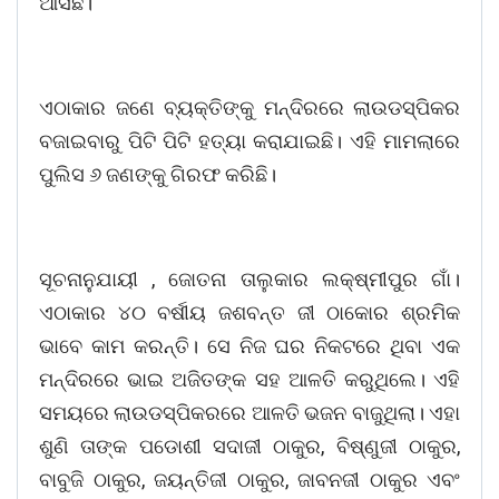
ଆସିଛି।
ଏଠାକାର ଜଣେ ବ୍ୟକ୍ତିଙ୍କୁ ମନ୍ଦିରରେ ଲାଉଡସ୍ପିକର
ବଜାଇବାରୁ ପିଟି ପିଟି ହତ୍ୟା କରାଯାଇଛି। ଏହି ମାମଲାରେ
ପୁଲିସ ୬ ଜଣଙ୍କୁ ଗିରଫ କରିଛି।
ସୂଚନାନୁଯାୟୀ , ଜୋତନା ତାଲୁକାର ଲକ୍ଷ୍ମୀପୁର ଗାଁ।
ଏଠାକାର ୪୦ ବର୍ଷୀୟ ଜଶବନ୍ତ ଜୀ ଠାକୋର ଶ୍ରମିକ
ଭାବେ କାମ କରନ୍ତି। ସେ ନିଜ ଘର ନିକଟରେ ଥିବା ଏକ
ମନ୍ଦିରରେ ଭାଇ ଅଜିତଙ୍କ ସହ ଆଳତି କରୁଥିଲେ। ଏହି
ସମୟରେ ଲାଉଡସ୍ପିକରରେ ଆଳତି ଭଜନ ବାଜୁଥିଲା। ଏହା
ଶୁଣି ତାଙ୍କ ପଡୋଶୀ ସଦାଜୀ ଠାକୁର, ବିଷ୍ଣୁଜୀ ଠାକୁର,
ବାବୁଜି ଠାକୁର, ଜୟନ୍ତିଜୀ ଠାକୁର, ଜାବନଜୀ ଠାକୁର ଏବଂ