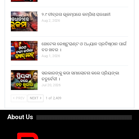
୨.୯ ତୀବ୍ରତା ଭୂକମ୍ପରେ କମ୍ପିଲା ରାଜଧାନୀ
Aug 2, 2026
ହୋଟେଲ ରେଷ୍ଟୁରାଣ୍ଟ ଓ ଅନ୍ୟାନ ପ୍ରତିଷ୍ଠାନ ପାଇଁ
ବଡ ଖବର ।
Aug 1, 2026
ସରକାରଙ୍କୁ କଡା ସମାଲୋଚନା କଲେ ପ୍ରିୟଙ୍କା
ଚତୁର୍ବେଦୀ ।
Jul 20, 2026
PREV
NEXT
1 of 2,409
About Us