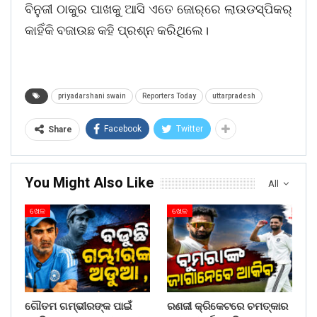
ବିନୁଜୀ ଠାକୁର ପାଖକୁ ଆସି ଏତେ ଜୋର୍‌ରେ ଲାଉଡସ୍ପିକର୍‌
କାହିଁକି ବଜାଉଛ କହି ପ୍ରଶ୍ନ କରିଥିଲେ।
priyadarshani swain
Reporters Today
uttarpradesh
Facebook
Twitter
Share
You Might Also Like
All
ଖେଳ
ଖେଳ
ଗୌତମ ଗମ୍ଭୀରଙ୍କ ପାଇଁ
ରଣଜୀ କ୍ରିକେଟରେ ଚମତ୍କାର