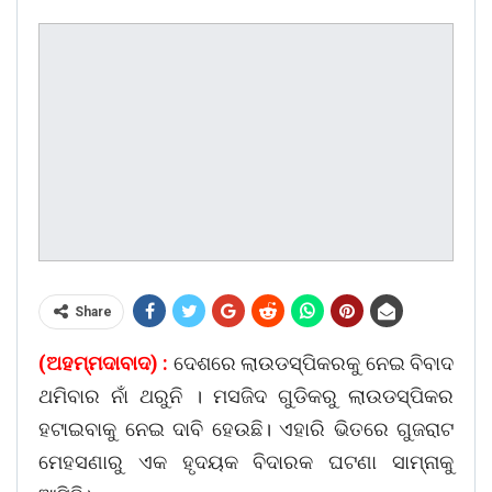
Share
(ଅହମ୍ମଦାବାଦ) :
ଦେଶରେ ଲାଉଡସ୍ପିକରକୁ ନେଇ ବିବାଦ
ଥମିବାର ନାଁ ଥରୁନି । ମସଜିଦ ଗୁଡିକରୁ ଲାଉଡସ୍ପିକର
ହଟାଇବାକୁ ନେଇ ଦାବି ହେଉଛି। ଏହାରି ଭିତରେ ଗୁଜରାଟ
ମେହସଣାରୁ ଏକ ହୃଦୟକ ବିଦାରକ ଘଟଣା ସାମ୍ନାକୁ