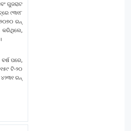
ବଂ ଗୁଜରାଟ
୍‌ରେ ୯୩୧୮
୧୨୦୭୦ ରନ୍‌
 କରିଥିଲେ,
।
 ବର୍ଷ ପରେ,
୧୫୯ ଟି-୨୦
ଂ ୪୨୩୧ ରନ୍