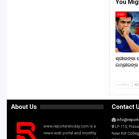
You Mig
ଖେଳ
ଶ୍ରୀଲଙ୍କା ଗ
ଗମ୍ଭୀରଙ୍କ ବଢ
PREV
N
About Us
Contact 
info@report
www.reporterstoday.com is a
LP-115, Prasa
news web portal and monthly
Near Kiit Colle