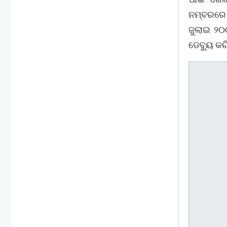
ନମ୍ବରରେ 
ଜୁଲାଇ ୨୦
ଡେବ୍ୟୁ କର