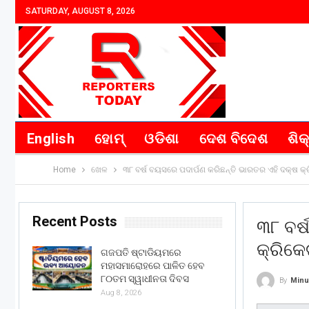
SATURDAY, AUGUST 8, 2026
English
ହୋମ୍
ଓଡିଶା
ଦେଶ ବିଦେଶ
ଶିକ
Home
ଖେଳ
୩୮ ବର୍ଷ ବୟସରେ ପଦାର୍ପଣ କରିଛନ୍ତି ଭାରତର ଏହି ଦକ୍ଷ କ୍
Recent Posts
୩୮ ବର୍
କ୍ରିକେ
ଗଜପତି ଷ୍ଟାଡିୟମରେ
ମହାସମାରୋହରେ ପାଳିତ ହେବ
୮୦ତମ ସ୍ୱାଧୀନତା ଦିବସ
By
Minu
Aug 8, 2026