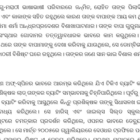
ୁ-ମରାଠୀ ଭାଷାଭାଷୀ ପରିବାରରେ ଜନ୍ମିତ, ରୋହିତ ତାଙ୍କ ପିଲାଦ
 ଏବଂ କାକାଙ୍କ ସହିତ ରହୁଥିଲେ କାରଣ ତାଙ୍କ ବାପାଙ୍କ ଆୟ କମ ଥି
୍ଣିମା ଶର୍ମା ଆନ୍ଧ୍ରପ୍ରଦେଶର ବିଶାଖାପାଟଣାର। ତାଙ୍କ ବାପା ଗୁରୁନା
ସଂସ୍ଥାର ଗୋଦାମର ତତ୍ତ୍ୱାବଧାରକ ଭାବରେ କାମ କରୁଥିଲେ।
 ଥରେ ତାଙ୍କ ବାପାମାଙ୍କୁ ଦେଖା କରିବାକୁ ଯାଉଥିଲେ, ସେ ଡୋମ୍ବି
ରୀ ବିଶିଷ୍ଟ ଘରେ ରହୁଥିଲେ। ତାଙ୍କର ଜଣେ ସାନ ଭାଇ ବିଶାଲ ଶର୍ମ
େ ଅଫ୍-ସ୍ପିନର ଭାବରେ ଆରମ୍ଭ କରିଥିଲେ ଯିଏ ଟିକିଏ ବ୍ୟାଟିଂ କ
ିକ୍ଷକ ଲାଡ୍ ତାଙ୍କର ବ୍ୟାଟିଂ ସମ୍ଭାବନାକୁ ଚିହ୍ନିପାରିଥିଲେ। ପୂର୍ବ
୍ୟାଟିଂ କରିବାକୁ ଆସୁଥିଲେ କିନ୍ତୁ ପ୍ରଶିକ୍ଷକ ତାଙ୍କୁ ସିଧାସଳଖ
ବାଧ୍ୟ କରିଥିଲେ। ସେ ହାରିସ୍ ଏବଂ ଜାଇଲ୍ସ ସିଲ୍ଡ ସ୍କୁଲ
ମେଣ୍ଟରେ ଚମତ୍କାର ପ୍ରଦର୍ଶନ କରିଥିଲେ, ଓପନର ଭାବରେ ଡେବ
ଥିଲେ। ସେ ମାର୍ଚ୍ଚ ୨୦୦୫ରେ ଗ୍ୱାଲିୟରରେ ଦେଓଧର ଟ୍ରଫିରେ ପଶ
ି ତାଙ୍କର ଲିଷ୍ଟ ଏ ଡେବ୍ୟୁ କରିଥିଲେ। ପ୍ରଥମ ମ୍ୟାଚ୍‌ରେ