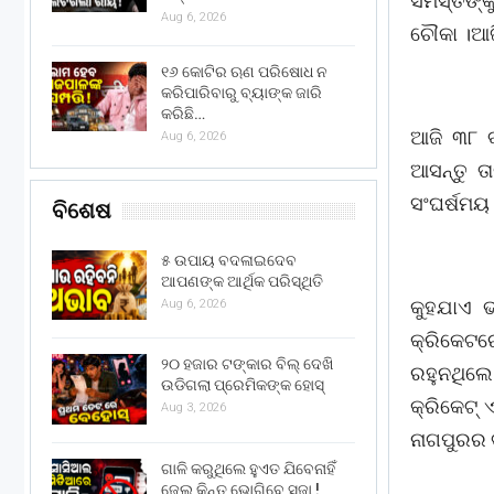
ସମସ୍ତଙ୍କ
Aug 6, 2026
ଚୌକା ।ଆଜି
୧୬ କୋଟିର ଋଣ ପରିଷୋଧ ନ
କରିପାରିବାରୁ ବ୍ୟାଙ୍କ ଜାରି
କରିଛି…
ଆଜି ୩୮ ବ
Aug 6, 2026
ଆସନ୍ତୁ ତ
ସଂଘର୍ଷମୟ 
ବିଶେଷ
୫ ଉପାୟ ବଦଳାଇଦେବ
ଆପଣଙ୍କ ଆର୍ଥିକ ପରିସ୍ଥିତି
କୁହଯାଏ ଭ
Aug 6, 2026
କ୍ରିକେଟର
୨୦ ହଜାର ଟଙ୍କାର ବିଲ୍ ଦେଖି
ରହୁନଥିଲେ 
ଉଡିଗଲା ପ୍ରେମିକଙ୍କ ହୋସ୍
କ୍ରିକେଟ୍
Aug 3, 2026
ନାଗପୁରର
ଗାଳି କରୁଥିଲେ ହୁଏତ ଯିବେନାହିଁ
ଜେଲ୍ କିନ୍ତୁ ଭୋଗିବେ ସଜା !