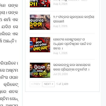
Aug 3, 2026
ିନେ ତାଙ୍କ
ଲା। ତାଙ୍କ
୨.୯ ତୀବ୍ରତା ଭୂକମ୍ପରେ କମ୍ପିଲା
ଥ ଶର୍ମା ଏକ
ରାଜଧାନୀ
 ଯଦିଓ ସେ
Aug 2, 2026
ଭାଲିରେ ଏକ
ହୋଟେଲ ରେଷ୍ଟୁରାଣ୍ଟ ଓ
ା ଅଛନ୍ତି।
ଅନ୍ୟାନ ପ୍ରତିଷ୍ଠାନ ପାଇଁ ବଡ
ଖବର ।
Aug 1, 2026
ରିପାରିବେ।
ସରକାରଙ୍କୁ କଡା ସମାଲୋଚନା
କଲେ ପ୍ରିୟଙ୍କା ଚତୁର୍ବେଦୀ ।
ରୁ ସେ ଅଷ୍ଟମ
Jul 20, 2026
 ଇନିଂସ ଓପନ
 କ୍ରିକେଟ୍
PREV
NEXT
1 of 2,409
୍ୟୁରେ ଶତକ
୍ଚିମ ଜୋନ୍
 ସେ ଅଷ୍ଟମ