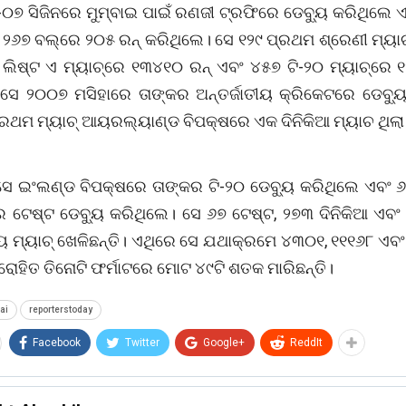
୦୭ ସିଜିନରେ ମୁମ୍ବାଇ ପାଇଁ ରଣଜୀ ଟ୍ରଫିରେ ଡେବ୍ୟୁ କରିଥିଲେ ଏ
 ୨୬୭ ବଲ୍‌ରେ ୨୦୫ ରନ୍ କରିଥିଲେ। ସେ ୧୨୯ ପ୍ରଥମ ଶ୍ରେଣୀ ମ୍ୟାଚ
 ଲିଷ୍ଟ ଏ ମ୍ୟାଚ୍‌ରେ ୧୩୪୧୦ ରନ୍‌ ଏବଂ ୪୫୭ ଟି-୨୦ ମ୍ୟାଚ୍‌ରେ 
। ସେ ୨୦୦୭ ମସିହାରେ ତାଙ୍କର ଅନ୍ତର୍ଜାତୀୟ କ୍ରିକେଟରେ ଡେବ୍ୟୁ
୍ରଥମ ମ୍ୟାଚ୍ ଆୟରଲ୍ୟାଣ୍ଡ ବିପକ୍ଷରେ ଏକ ଦିନିକିଆ ମ୍ୟାଚ ଥିଲା
 ସେ ଇଂଲଣ୍ଡ ବିପକ୍ଷରେ ତାଙ୍କର ଟି-୨୦ ଡେବ୍ୟୁ କରିଥିଲେ ଏବଂ ୬
ର ଟେଷ୍ଟ ଡେବ୍ୟୁ କରିଥିଲେ। ସେ ୬୭ ଟେଷ୍ଟ, ୨୭୩ ଦିନିକିଆ ଏବଂ 
ୀୟ ମ୍ୟାଚ୍ ଖେଳିଛନ୍ତି। ଏଥିରେ ସେ ଯଥାକ୍ରମେ ୪୩୦୧, ୧୧୧୬୮ ଏବ
 ରୋହିତ ତିନୋଟି ଫର୍ମାଟରେ ମୋଟ ୪୯ଟି ଶତକ ମାରିଛନ୍ତି।
ai
reporterstoday
Facebook
Twitter
Google+
ReddIt