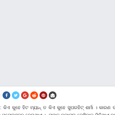
: କିଏ କୁହେ ହିଟ ମ୍ୟାନ୍ ତ କିଏ କୁହେ ସୁପରହିଟ୍ ଶର୍ମା । କାରଣ