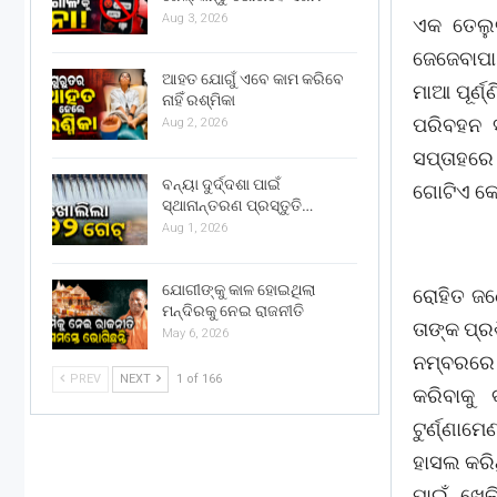
Aug 3, 2026
ଏକ ତେଲୁଗ
ଜେଜେବାପା
ଆହତ ଯୋଗୁଁ ଏବେ କାମ କରିବେ
ମାଆ ପୂର୍ଣ
ନାହିଁ ରଶ୍ମିକା
ପରିବହନ 
Aug 2, 2026
ସପ୍ତାହରେ
ବନ୍ୟା ଦୁର୍ଦ୍ଦଶା ପାଇଁ
ଗୋଟିଏ କୋଠ
ସ୍ଥାନାନ୍ତରଣ ପ୍ରସ୍ତୁତି…
Aug 1, 2026
ଯୋଗୀଙ୍କୁ କାଳ ହୋଇଥିଲା
ରୋହିତ ଜଣ
ମନ୍ଦିରକୁ ନେଇ ରାଜନୀତି
ତାଙ୍କ ପ୍ରଶ
May 6, 2026
ନମ୍ବରରେ ବ
PREV
NEXT
1 of 166
କରିବାକୁ 
ଟୁର୍ଣ୍ଣା
ହାସଲ କରି
ପାଇଁ ଖେଳ