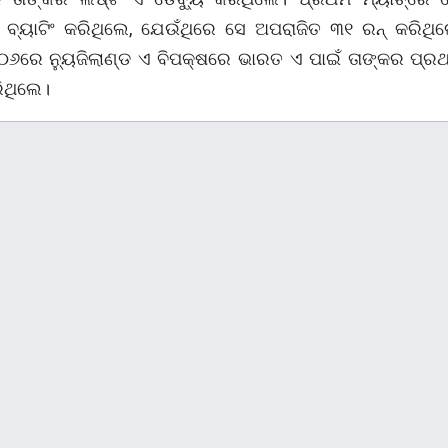
ବ୍ୟାଟିଂ କରିଥିଲେ, ଯେଉଁଥିରେ ସେ ଅପରାଜିତ ୩୧ ରନ୍ କରିଥି
୦୬ରେ ନ୍ୟୁଜିଲାଣ୍ଡ ଏ ବିପକ୍ଷରେ ଭାରତ ଏ ପାଇଁ ତାଙ୍କର ପ୍ର
ିଥିଲେ।