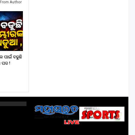
From Author
ପାଇଁ ବଢୁଛି
 ପଦ !