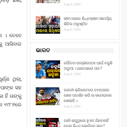
ବଡ଼ବଡ଼ ଛକା,
Aug 6, 2026
ଭୀମ ଭୋଇ ଭିନ୍ନକ୍ଷମ ସାମର୍ଥ୍ୟ
ଶିବିର ଅନୁଷ୍ଠିତ
Aug 6, 2026
ଟର । ତେବେ
କୁ ଆସିବାର
ଭାରତ
ଗୌତମ ଗମ୍ଭୀରଙ୍କ ପାଇଁ ବଢୁଛି
ଅଡୁଆ । ଯାଇପାରେ ପଦ !
Aug 4, 2026
ଣ୍ଣ ଥିଲା,
ାପାଙ୍କ ସହ
ରଣଜୀ କ୍ରିକେଟରେ ଚମତ୍କାର
ଖେଳ ପଦର୍ଶନ କରି ନା କମେଇଲେ
ହିଁ ତାଙ୍କୁ
ଖେଳାଳି ।
ିଲ ୧୯୮୭ରେ
Aug 3, 2026
ଗାଳି କରୁଥିଲେ ହୁଏତ ଯିବେନାହିଁ
ଜେଲ୍ କିନ୍ତୁ ଭୋଗିବେ ସଜା !