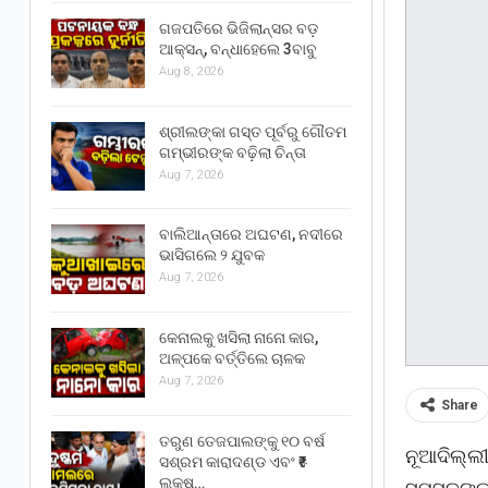
ଗଜପତିରେ ଭିଜିଲାନ୍ସର ବଡ଼
ଆକ୍ସନ୍, ବନ୍ଧାହେଲେ 3ବାବୁ
Aug 8, 2026
ଶ୍ରୀଲଙ୍କା ଗସ୍ତ ପୂର୍ବରୁ ଗୌତମ
ଗମ୍ଭୀରଙ୍କ ବଢ଼ିଲା ଚିନ୍ତା
Aug 7, 2026
ବାଲିଆନ୍ତାରେ ଅଘଟଣ, ନଦୀରେ
ଭାସିଗଲେ ୨ ଯୁବକ
Aug 7, 2026
କେନାଲକୁ ଖସିଲା ନାନୋ କାର,
ଅଳ୍ପକେ ବର୍ତ୍ତିଲେ ଚାଳକ
Aug 7, 2026
Share
ତରୁଣ ତେଜପାଲଙ୍କୁ ୧୦ ବର୍ଷ
ନୂଆଦିଲ୍ଲୀ
ସଶ୍ରମ କାରାଦଣ୍ଡ ଏବଂ ₹୫
ଲକ୍ଷ…