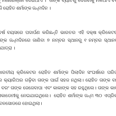
ୁ ମନୋରଞ୍ଜନ ଦେଇଥାଏ । ତାଙ୍କ ବ୍ୟାଟରୁ ଦେଖିବାକୁ ମିଳିଥାଏ 
 ରୋହିତ ଶର୍ମାଙ୍କ ଜନ୍ମଦିନ ।
ର୍ଷ ବୟସରେ ପଦାର୍ପଣ କରିଛନ୍ତି ଭାରତର ଏହି ଦକ୍ଷ କ୍ରିକେ
ାଙ୍କ ଜନ୍ମଦିନରେ ଜାଣିବା ୭ ନମ୍ବର ସ୍ଥାନରୁ ୧ ନମ୍ବର ସ୍ଥାନ
ଯାତ୍ରା ।
ାରତୀୟ କ୍ରିକେଟର ରୋହିତ ଶର୍ମାଙ୍କ ପିଲାଦିନ ସଂଘର୍ଷରେ ପରିପୂର୍
େ କ୍ୟାରିଅର ଗଢ଼ିବା ତାଙ୍କ ପାଇଁ ସହଜ ନଥିଲା। ରୋହିତ ତାଙ୍କ ବ
ବରଂ ତାଙ୍କ ଜେଜେବାପା ଏବଂ କାକାଙ୍କ ସହ ରହୁଥିଲେ। ତାଙ୍କ କାକା 
 ଏକାଡେମୀକୁ ନେଇଯାଇଥିଲେ। ରୋହିତ ଶର୍ମାଙ୍କ ଜନ୍ମ ୩୦ ଏପ୍ର
 ବନସୋଡରେ ହୋଇଥିଲା।