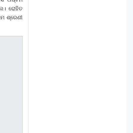
ଲେ। ରୋହିତ
ଥମ ଶ୍ରେଣୀ