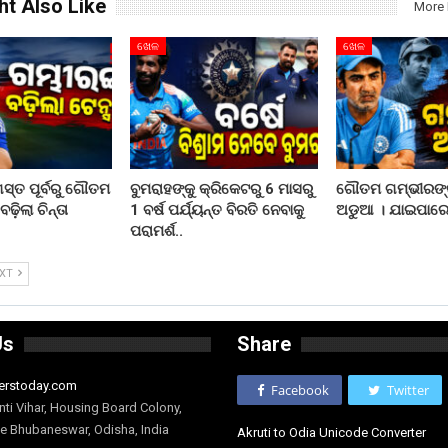
ht Also Like
More 
ଖେଳ
ଖେଳ
ସ୍ତ ପୂର୍ବରୁ ଗୌତମ
ବୁମରାହଙ୍କୁ କ୍ରିକେଟରୁ 6 ମାସରୁ
ଗୌତମ ଗମ୍ଭୀରଙ୍କ 
଼ିଲା ଚିନ୍ତା
1 ବର୍ଷ ପର୍ଯ୍ୟନ୍ତ ବିରତି ନେବାକୁ
ଅଡୁଆ । ଯାଇପାରେ
ପରାମର୍ଶ..
EXT
Us
Share
erstoday.com
Facebook
Twitter
nti Vihar, Housing Board Colony,
ge Bhubaneswar, Odisha, India
Akruti to Odia Unicode Converter