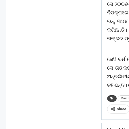
ସେ ୨୦୦୬-
ବିପକ୍ଷରେ
ରନ୍‌, ୩୪୪
କରିଛନ୍ତି
ତାଙ୍କର ପ
ସେହି ବର୍ଷ
ସେ ତାଙ୍କ
ଅନ୍ତର୍ଜାତ
କରିଛନ୍ତି।
Mumb
Share