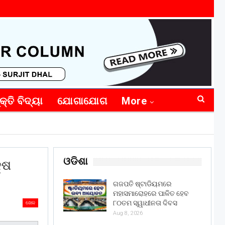
କ୍ତି ବିଦ୍ୟା
ଯୋଗାଯୋଗ
More
ଓଡିଶା
୍ଷ
ଗଜପତି ଷ୍ଟାଡିୟମରେ
ମହାସମାରୋହରେ ପାଳିତ ହେବ
୮୦ତମ ସ୍ୱାଧୀନତା ଦିବସ
ଖେଳ
Aug 8, 2026