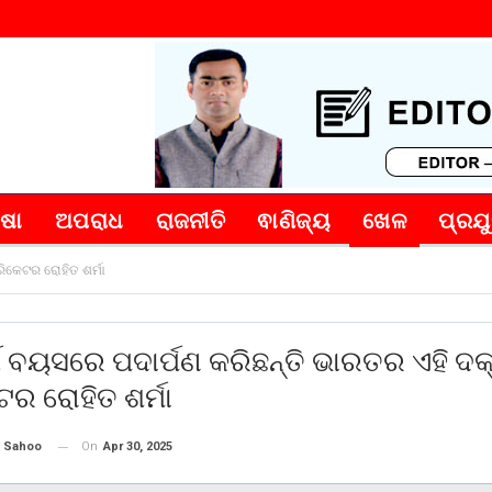
୍ଷା
ଅପରାଧ
ରାଜନୀତି
ଵାଣିଜ୍ୟ
ଖେଳ
ପ୍ରଯୁ
ରିକେଟର ରୋହିତ ଶର୍ମା
ଷ ବୟସରେ ପଦାର୍ପଣ କରିଛନ୍ତି ଭାରତର ଏହି ଦକ
ଟର ରୋହିତ ଶର୍ମା
On
Apr 30, 2025
 Sahoo