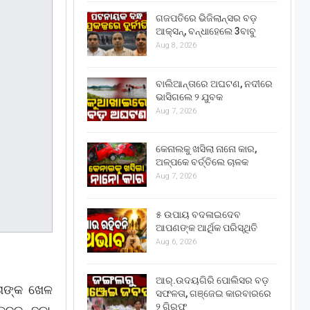
ଗଜପତିରେ ଭିଜିଲାନ୍ସର ବଡ଼
ଆକ୍ସନ୍, ବନ୍ଧାହେଲେ 3ବାବୁ
Aug 8, 2026
ବାଲିଆନ୍ତାରେ ଅଘଟଣ, ନଦୀରେ
ଭାସିଗଲେ ୨ ଯୁବକ
Aug 7, 2026
କେନାଲକୁ ଖସିଲା ନାନୋ କାର,
ଅଳ୍ପକେ ବର୍ତ୍ତିଲେ ଚାଳକ
Aug 7, 2026
୫ ଉପାୟ ବଦଳାଇଦେବ
ଆପଣଙ୍କ ଆର୍ଥିକ ପରିସ୍ଥିତି
Aug 6, 2026
ଆର୍.ଉଦୟଗିରି ପୋଲିସର ବଡ଼
 ତାଙ୍କ ଖେଳ
ସଫଳତା, ଗଞ୍ଜେଇ କାରବାରରେ
୨ ଗିରଫ