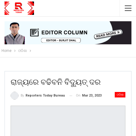
Home
ଓଡିଶା
ରାଜ୍ୟରେ ବଢିବନି ବିଦ୍ୟୁତ୍ ଦର
ଓଡିଶା
On
Mar 23, 2023
By
Reporters Today Bureau