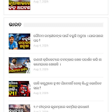
Aug 7, 2026
ଭାରତ
ଗୌତମ ଗମ୍ଭୀରଙ୍କ ପାଇଁ ବଢୁଛି ଅଡୁଆ । ଯାଇପାରେ
ପଦ !
Aug 4, 2026
ରଣଜୀ କ୍ରିକେଟରେ ଚମତ୍କାର ଖେଳ ପଦର୍ଶନ କରି ନା
କମେଇଲେ ଖେଳାଳି ।
Aug 3, 2026
ଗାଳି କରୁଥିଲେ ହୁଏତ ଯିବେନାହିଁ ଜେଲ୍ କିନ୍ତୁ ଭୋଗିବେ
ସଜା !
Aug 3, 2026
୨.୯ ତୀବ୍ରତା ଭୂକମ୍ପରେ କମ୍ପିଲା ରାଜଧାନୀ
Aug 2, 2026