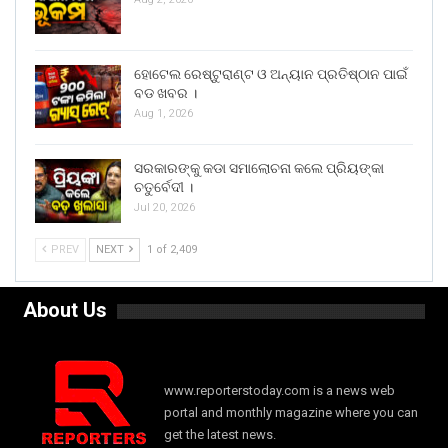
ହୋଟେଲ ରେଷ୍ଟୁରାଣ୍ଟ ଓ ଅନ୍ୟାନ ପ୍ରତିଷ୍ଠାନ ପାଇଁ
ବଡ ଖବର ।
Aug 1, 2026
ସରକାରଙ୍କୁ କଡା ସମାଲୋଚନା କଲେ ପ୍ରିୟଙ୍କା
ଚତୁର୍ବେଦୀ ।
Jul 20, 2026
PREV
NEXT
1 of 2,409
About Us
www.reporterstoday.com is a news web
portal and monthly magazine where you can
get the latest news.