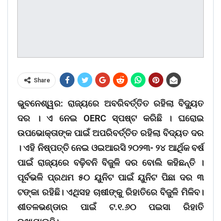
Share
ଭୁବନେଶ୍ୱର: ରାଜ୍ୟରେ ଅବରିବର୍ତ୍ତିତ ରହିଲା ବିଦ୍ୟୁତ
ଦର । ଏ ନେଇ OERC ସ୍ପଷ୍ଟ କରିଛି । ଘରୋଇ
ଉପଭୋକ୍ତାଙ୍କ ପାଇଁ ଅପରିବର୍ତ୍ତିତ ରହିଲା ବିଦ୍ୟତ ଦର
। ଏହି ନିଷ୍ପତ୍ତି ନେଇ ଓଇଆରସି ୨୦୨୩- ୨୪ ଆର୍ଥିକ ବର୍ଷ
ପାଇଁ ରାଜ୍ୟରେ ବଢ଼ିବନି ବିଜୁଳି ଦର ବୋଲି କହିଛନ୍ତି ।
ପୂର୍ବଭଳି ପ୍ରଥମ ୫୦ ୟୁନିଟ ପାଇଁ ୟୁନିଟ ପିଛା ଦର ୩
ଟଙ୍କା ରହିଛି। ଏଥିସହ ଚାଷୀଙ୍କୁ ରିହାତିରେ ବିଜୁଳି ମିଳିବ।
ଶୀତଳଭଣ୍ଡାର ପାଇଁ ଟ.୧.୬୦ ପଇସା ରିହାତି