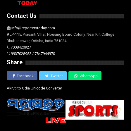
Contact Us
info@reporterstoday.com
LP-115, Prasanti Vihar, Housing Board Colony, Near Kiit College
Bhubaneswar, Odisha, India 751024
7008420927
9937028982
/
7847944970
Share
Facebook
Twitter
WhatsApp
Akruti to Odia Unicode Converter