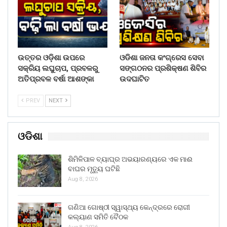
ଉତ୍ତର ଓଡ଼ିଶା ଉପରେ
ଓଡିଶା ଜନତା କଂଗ୍ରେସ ସେବା
ସକ୍ରିୟ ଲଘୁଚାପ, ପ୍ରବଳରୁ
ସଙ୍ଗଠନର ପ୍ରଶିକ୍ଷଣ ଶିବିର
ଅତିପ୍ରବଳ ବର୍ଷା ଆଶଙ୍କା
ଉଦଘାଟିତ
PREV
NEXT
ଓଡିଶା
ଶିମିଳିପାଳ ବ୍ୟାଘ୍ର ଅଭୟାରଣ୍ୟରେ ଏକ ମାଈ
ବାଘର ମୃତ୍ୟୁ ଘଟିଛି
Aug 8, 2026
ଗଣିଆ ଗୋଷ୍ଠୀ ସ୍ୱାସ୍ଥ୍ୟ କେନ୍ଦ୍ରରେ ରୋଗୀ
କଲ୍ୟାଣ ସମିତି ବୈଠକ