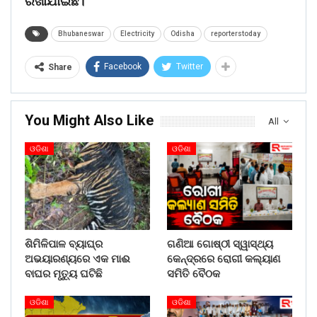
ରଖାଯାଇଛି।
Bhubaneswar
Electricity
Odisha
reporterstoday
Facebook
Twitter
Share
You Might Also Like
All
ଓଡିଶା
ଓଡିଶା
ଶିମିଳିପାଳ ବ୍ୟାଘ୍ର
ଗଣିଆ ଗୋଷ୍ଠୀ ସ୍ୱାସ୍ଥ୍ୟ
ଅଭୟାରଣ୍ୟରେ ଏକ ମାଈ
କେନ୍ଦ୍ରରେ ରୋଗୀ କଲ୍ୟାଣ
ବାଘର ମୃତ୍ୟୁ ଘଟିଛି
ସମିତି ବୈଠକ
ଓଡିଶା
ଓଡିଶା