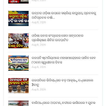
Aug 8, 2026
ଉତ୍ତର ଓଡ଼ିଶା ଉପରେ ସକ୍ରିୟ ଲଘୁଚାପ, ପ୍ରବଳରୁ
ଅତିପ୍ରବଳ ବର୍ଷା…
Aug 8, 2026
ଓଡିଶା ଜନତା କଂଗ୍ରେସ ସେବା ସଙ୍ଗଠନର
ପ୍ରଶିକ୍ଷଣ ଶିବିର ଉଦଘାଟିତ
Aug 8, 2026
ଗଜପତି ଷ୍ଟାଡିୟମରେ ମହାସମାରୋହରେ ପାଳିତ ହେବ
୮୦ତମ ସ୍ୱାଧୀନତା ଦିବସ
Aug 8, 2026
ଗଜପତିରେ ଭିଜିଲାନ୍ସର ବଡ଼ ଆକ୍ସନ୍, ବନ୍ଧାହେଲେ
3ବାବୁ
Aug 8, 2026
ବାଲିଆନ୍ତାରେ ଅଘଟଣ, ନଦୀରେ ଭାସିଗଲେ ୨ ଯୁବକ