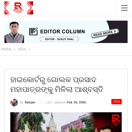
Home
ଓଡିଶା
ହାଇକୋର୍ଟରୁ ଗୋଲକ ପ୍ରସାଦ
ମହାପାତ୍ରଙ୍କୁ ମିଳିଲା ଆଶ୍ବସ୍ତି
ଓଡିଶା
Last updated
Feb 26, 2026
By
Ranjan