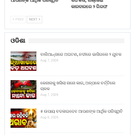
ଆପଣଙ୍କ ଆର୍ଥିକ ପରିସ୍ଥିତି
ସଫଳତା, ଗଞ୍ଜେଇ
କାରବାରରେ ୨ ଗିରଫ
PREV
NEXT
ଓଡିଶା
ବାଲିଆନ୍ତାରେ ଅଘଟଣ, ନଦୀରେ ଭାସିଗଲେ ୨ ଯୁବକ
Aug 7, 2026
କେନାଲକୁ ଖସିଲା ନାନୋ କାର, ଅଳ୍ପକେ ବର୍ତ୍ତିଲେ
ଚାଳକ
Aug 7, 2026
୫ ଉପାୟ ବଦଳାଇଦେବ ଆପଣଙ୍କ ଆର୍ଥିକ ପରିସ୍ଥିତି
Aug 6, 2026