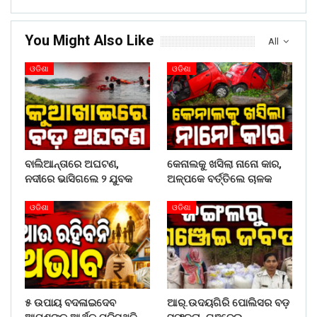
You Might Also Like
All
ଓଡିଶା
ଓଡିଶା
ବାଲିଆନ୍ତାରେ ଅଘଟଣ,
କେନାଲକୁ ଖସିଲା ନାନୋ କାର,
ନଦୀରେ ଭାସିଗଲେ ୨ ଯୁବକ
ଅଳ୍ପକେ ବର୍ତ୍ତିଲେ ଚାଳକ
ଓଡିଶା
ଓଡିଶା
୫ ଉପାୟ ବଦଳାଇଦେବ
ଆର୍.ଉଦୟଗିରି ପୋଲିସର ବଡ଼