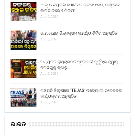
ଆର୍.ଉଦୟଗିରି ପୋଲିସର ବଡ଼ ସଫଳତା, ଗଞ୍ଜେଇ
କାରବାରରେ ୨ ଗିରଫ
Aug 6, 2026
ଭୀମ ଭୋଇ ଭିନ୍ନକ୍ଷମ ସାମର୍ଥ୍ୟ ଶିବିର ଅନୁଷ୍ଠିତ
Aug 6, 2026
ମାନ୍ୟବର ରାଷ୍ଟ୍ରପତି ଦ୍ରୌପଦୀ ମୁର୍ମୁଙ୍କ ଦ୍ୱାରା
ଜଗଦଗୁରୁ କୃପାଳୁ…
Aug 6, 2026
ଗଜପତି ଜିଲ୍ଲାରେ ‘TEJAS’ ଉଦ୍ୟୋଗୀ ସଚେତନତା
କାର୍ଯ୍ୟକ୍ରମ ଅନୁଷ୍ଠିତ
Aug 5, 2026
ଭାରତ