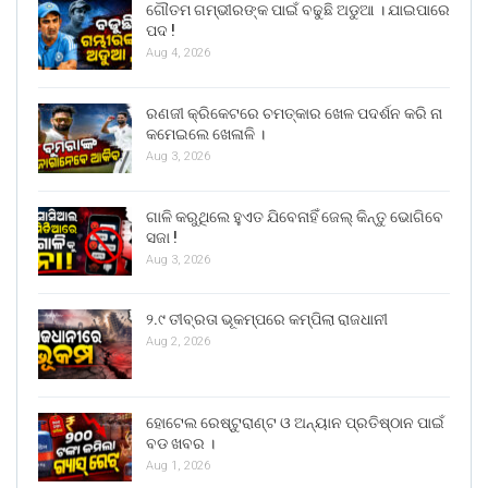
ଗୌତମ ଗମ୍ଭୀରଙ୍କ ପାଇଁ ବଢୁଛି ଅଡୁଆ । ଯାଇପାରେ
ପଦ !
Aug 4, 2026
ରଣଜୀ କ୍ରିକେଟରେ ଚମତ୍କାର ଖେଳ ପଦର୍ଶନ କରି ନା
କମେଇଲେ ଖେଳାଳି ।
Aug 3, 2026
ଗାଳି କରୁଥିଲେ ହୁଏତ ଯିବେନାହିଁ ଜେଲ୍ କିନ୍ତୁ ଭୋଗିବେ
ସଜା !
Aug 3, 2026
୨.୯ ତୀବ୍ରତା ଭୂକମ୍ପରେ କମ୍ପିଲା ରାଜଧାନୀ
Aug 2, 2026
ହୋଟେଲ ରେଷ୍ଟୁରାଣ୍ଟ ଓ ଅନ୍ୟାନ ପ୍ରତିଷ୍ଠାନ ପାଇଁ
ବଡ ଖବର ।
Aug 1, 2026