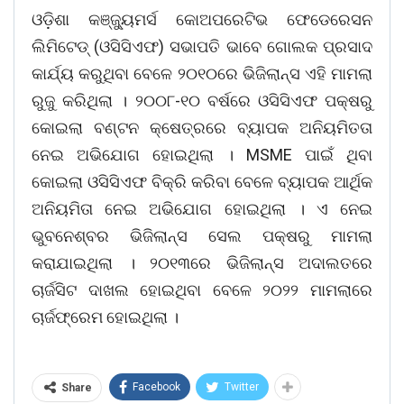
ଓଡ଼ିଶା କଞ୍ଜ୍ୟୁମର୍ସ କୋଅପରେଟିଭ ଫେଡେରେସନ
ଲିମିଟେଡ୍‌ (ଓସିସିଏଫ) ସଭାପତି ଭାବେ ଗୋଲକ ପ୍ରସାଦ
କାର୍ଯ୍ୟ କରୁଥିବା ବେଳେ ୨୦୧୦ରେ ଭିଜିଲାନ୍ସ ଏହି ମାମଲା
ରୁଜୁ କରିଥିଲା । ୨୦୦୮-୧୦ ବର୍ଷରେ ଓସିସିଏଫ ପକ୍ଷରୁ
କୋଇଲା ବଣ୍ଟନ କ୍ଷେତ୍ରରେ ବ୍ୟାପକ ଅନିୟମିତତା
ନେଇ ଅଭିଯୋଗ ହୋଇଥିଲା । MSME ପାଇଁ ଥିବା
କୋଇଲା ଓସିସିଏଫ ବିକ୍ରି କରିବା ବେଳେ ବ୍ୟାପକ ଆର୍ଥିକ
ଅନିୟମିତା ନେଇ ଅଭିଯୋଗ ହୋଇଥିଲା । ଏ ନେଇ
ଭୁବନେଶ୍ବର ଭିଜିଲାନ୍ସ ସେଲ ପକ୍ଷରୁ ମାମଲା
କରାଯାଇଥିଲା । ୨୦୧୩‌ରେ ଭିଜିଲାନ୍ସ ଅଦାଲତରେ
ଚାର୍ଜସିଟ ଦାଖଲ ହୋଇଥିବା ବେଳେ ୨୦୨୨ ମାମଲାରେ
ଚାର୍ଜଫ୍ରେମ ହୋଇଥିଲା ।
Facebook
Twitter
Share