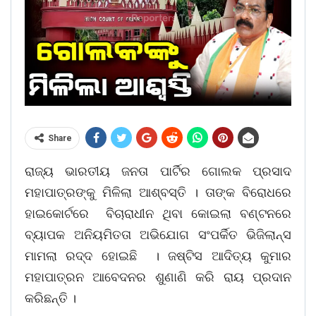
Share
ରାଜ୍ୟ ଭାରତୀୟ ଜନତା ପାର୍ଟିର ଗୋଲକ ପ୍ରସାଦ
ମହାପାତ୍ରଙ୍କୁ ମିଳିଲା ଆଶ୍ବସ୍ତି । ତାଙ୍କ ବିରୋଧରେ
ହାଇକୋର୍ଟରେ ବିଚାରାଧୀନ ଥିବା କୋଇଲା ବଣ୍ଟନରେ
ବ୍ୟାପକ ଅନିୟମିତତା ଅଭିଯୋଗ ସଂପର୍କିତ ଭିଜିଲାନ୍ସ
ମାମଲା ରଦ୍ଦ ହୋଇଛି । ଜଷ୍ଟିସ ଆଦିତ୍ୟ କୁମାର
ମହାପାତ୍ରନ ଆବେଦନର ଶୁଣାଣି କରି ରାୟ ପ୍ରଦାନ
କରିଛନ୍ତି ।