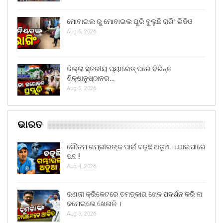
ମୋବାଇଲ ରୁ ମୋବାଇଲ ଘୁରି ବୁଲୁଛି ରାଗିଂ ଭିଡିଓ
Aug 5, 2026
ଜିଲ୍ଲା ସ୍ତରୀୟ ପ୍ୟାରେଡ୍ ପରେ ବିଭିନ୍ନ
ଶିକ୍ଷାନୁଷ୍ଠାନର…
Aug 5, 2026
ଭାରତ
ଗୌତମ ଗମ୍ଭୀରଙ୍କ ପାଇଁ ବଢୁଛି ଅଡୁଆ । ଯାଇପାରେ
ପଦ !
Aug 4, 2026
ରଣଜୀ କ୍ରିକେଟରେ ଚମତ୍କାର ଖେଳ ପଦର୍ଶନ କରି ନା
କମେଇଲେ ଖେଳାଳି ।
Aug 3, 2026