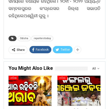
ସମୟରେ ବିଧାୟକ ରହିଥିଲେ। ୨୦୧୮- ୨୦୨୨ ପର୍ଯ୍ୟନ୍ତ
ସମ୍ବଲପୁରର କଂଗ୍ରେସର ଜିଲ୍ଲା ସଭାପତି
ରହିଥିଲେଅଶ୍ୱିନୀ ଗୁରୁ ।
Odisha
reporterstoday
Facebook
Twitter
Share
You Might Also Like
All
ଓଡିଶା
ଓଡିଶା