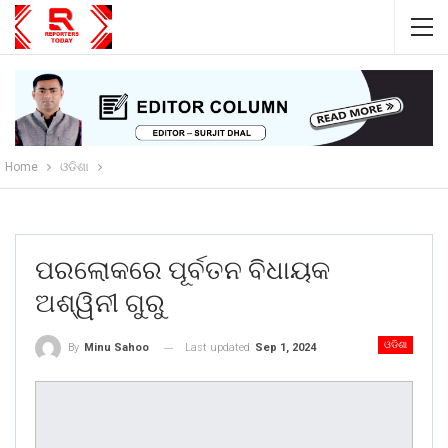
Home
ଓଡିଶା
ପରଲୋକରେ ପୂର୍ବତନ ବିଧାୟକ
ଅଶ୍ୱିନୀ ଗୁରୁ
ଓଡିଶା
Last updated
Sep 1, 2024
By
Minu Sahoo