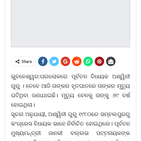
Share
ଭୁବନେଶ୍ୱର:ପରଲୋକରେ ପୂର୍ବତନ ବିଧାୟକ ଅଶ୍ୱିନୀ
ଗୁରୁ । ତେବେ ଆଜି ତାଙ୍କର ହୃତଘାତରେ ତାଙ୍କର ମୃତ୍ୟୁ
ଘଟିଥିବା ଜଣାଯାଇଛି। ମୃତ୍ୟୁ ବେଳକୁ ତାଙ୍କୁ ୬୯ ବର୍ଷ
ହୋଇଥିଲା।
ସୂଚନା ଅନୁଯାୟୀ, ଅଶ୍ୱିନୀ ଗୁରୁ ୧୯୮୦ରେ ସମ୍ବଲପୁରରୁ
କଂଗ୍ରେସ ବିଧାୟକ ଭାବେ ନିର୍ବାଚିତ ହୋଇଥିଲେ। ପୂର୍ବତନ
ମୁଖ୍ୟମନ୍ତ୍ରୀ ଜାନକୀ ବଲ୍ଲଭ ପଟ୍ଟନାୟକଙ୍କ