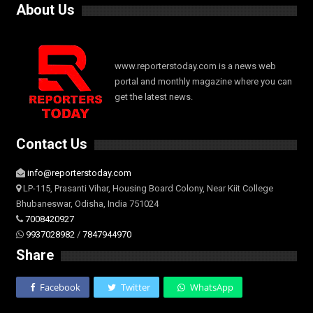
About Us
www.reporterstoday.com is a news web
portal and monthly magazine where you can
get the latest news.
Contact Us
info@reporterstoday.com
LP-115, Prasanti Vihar, Housing Board Colony, Near Kiit College
Bhubaneswar, Odisha, India 751024
7008420927
9937028982
/
7847944970
Share
Facebook
Twitter
WhatsApp