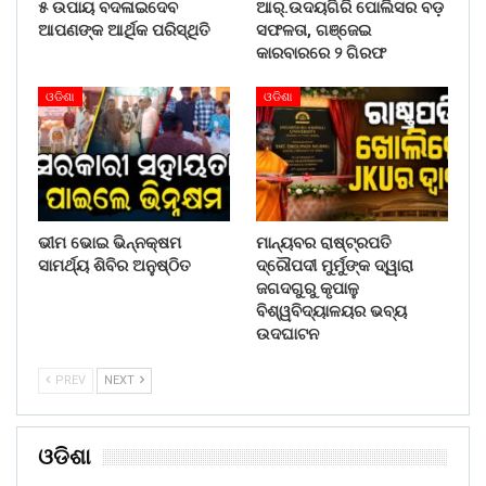
୫ ଉପାୟ ବଦଳାଇଦେବ
ଆର୍.ଉଦୟଗିରି ପୋଲିସର ବଡ଼
ଆପଣଙ୍କ ଆର୍ଥିକ ପରିସ୍ଥିତି
ସଫଳତା, ଗଞ୍ଜେଇ
କାରବାରରେ ୨ ଗିରଫ
ଓଡିଶା
ଓଡିଶା
ଭୀମ ଭୋଇ ଭିନ୍ନକ୍ଷମ
ମାନ୍ୟବର ରାଷ୍ଟ୍ରପତି
ସାମର୍ଥ୍ୟ ଶିବିର ଅନୁଷ୍ଠିତ
ଦ୍ରୌପଦୀ ମୁର୍ମୁଙ୍କ ଦ୍ୱାରା
ଜଗଦଗୁରୁ କୃପାଳୁ
ବିଶ୍ୱବିଦ୍ୟାଳୟର ଭବ୍ୟ
ଉଦଘାଟନ
PREV
NEXT
ଓଡିଶା