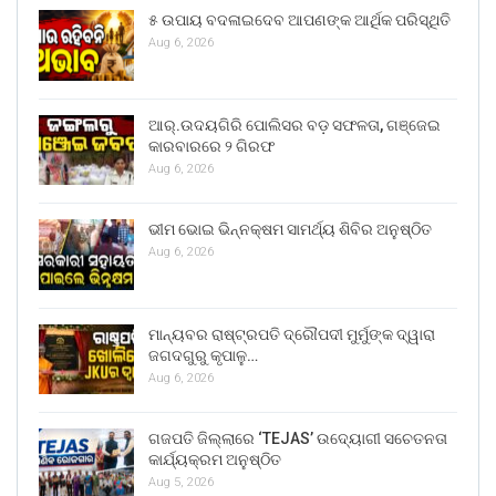
୫ ଉପାୟ ବଦଳାଇଦେବ ଆପଣଙ୍କ ଆର୍ଥିକ ପରିସ୍ଥିତି
Aug 6, 2026
ଆର୍.ଉଦୟଗିରି ପୋଲିସର ବଡ଼ ସଫଳତା, ଗଞ୍ଜେଇ
କାରବାରରେ ୨ ଗିରଫ
Aug 6, 2026
ଭୀମ ଭୋଇ ଭିନ୍ନକ୍ଷମ ସାମର୍ଥ୍ୟ ଶିବିର ଅନୁଷ୍ଠିତ
Aug 6, 2026
ମାନ୍ୟବର ରାଷ୍ଟ୍ରପତି ଦ୍ରୌପଦୀ ମୁର୍ମୁଙ୍କ ଦ୍ୱାରା
ଜଗଦଗୁରୁ କୃପାଳୁ…
Aug 6, 2026
ଗଜପତି ଜିଲ୍ଲାରେ ‘TEJAS’ ଉଦ୍ୟୋଗୀ ସଚେତନତା
କାର୍ଯ୍ୟକ୍ରମ ଅନୁଷ୍ଠିତ
Aug 5, 2026