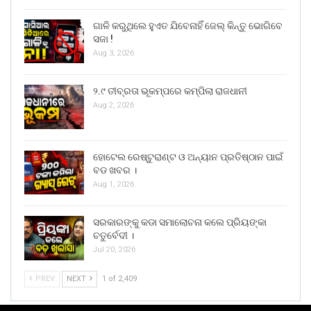
ଗାଳି କରୁଥିଲେ ହୁଏତ ଯିବେନାହିଁ ଜେଲ୍ କିନ୍ତୁ ଭୋଗିବେ
ସଜା !
Aug 3, 2026
୨.୯ ତୀବ୍ରତା ଭୂକମ୍ପରେ କମ୍ପିଲା ରାଜଧାନୀ
Aug 2, 2026
ହୋଟେଲ ରେଷ୍ଟୁରାଣ୍ଟ ଓ ଅନ୍ୟାନ ପ୍ରତିଷ୍ଠାନ ପାଇଁ
ବଡ ଖବର ।
Aug 1, 2026
ସରକାରଙ୍କୁ କଡା ସମାଲୋଚନା କଲେ ପ୍ରିୟଙ୍କା
ଚତୁର୍ବେଦୀ ।
Jul 20, 2026
PREV
NEXT
1 of 2,409