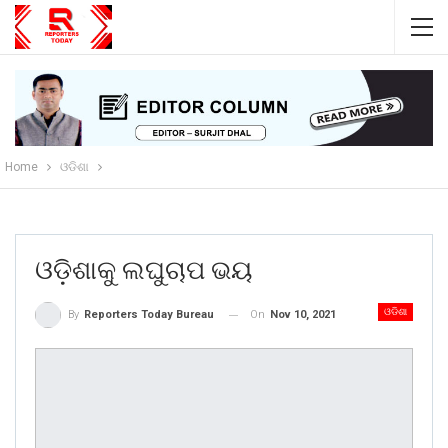
Home
ଓଡିଶା
ଓଡ଼ିଶାକୁ ଲଘୁଚାପ ଭୟ
ଓଡିଶା
On
Nov 10, 2021
By
Reporters Today Bureau