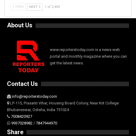
PREV
NEXT
1 of 2,409
About Us
www.reporterstoday.com is a news web
portal and monthly magazine where you can
get the latest news.
Contact Us
info@reporterstoday.com
LP-115, Prasanti Vihar, Housing Board Colony, Near Kiit College
Bhubaneswar, Odisha, India 751024
7008420927
9937028982
/
7847944970
Share