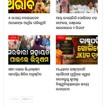
୫ ଉପାୟ ବଦଳାଇଦେବ
ଆର୍.ଉଦୟଗିରି ପୋଲିସର ବଡ଼
ଆପଣଙ୍କ ଆର୍ଥିକ ପରିସ୍ଥିତି
ସଫଳତା, ଗଞ୍ଜେଇ
କାରବାରରେ ୨ ଗିରଫ
ଓଡିଶା
ଓଡିଶା
ଭୀମ ଭୋଇ ଭିନ୍ନକ୍ଷମ
ମାନ୍ୟବର ରାଷ୍ଟ୍ରପତି
ସାମର୍ଥ୍ୟ ଶିବିର ଅନୁଷ୍ଠିତ
ଦ୍ରୌପଦୀ ମୁର୍ମୁଙ୍କ ଦ୍ୱାରା
ଜଗଦଗୁରୁ କୃପାଳୁ
ବିଶ୍ୱବିଦ୍ୟାଳୟର ଭବ୍ୟ
ଉଦଘାଟନ
PREV
NEXT