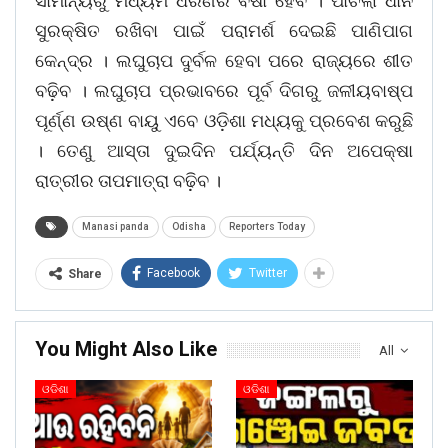
ସାମାନ୍ୟରୁ ମଧ୍ୟମ ଧରଣର ବର୍ଷା ହେବ । ପାଚିଲା ଧାନ
ସୁରକ୍ଷିତ ରଖିବା ପାଇଁ ପରାମର୍ଶ ଦେଇଛି ପାଣିପାଗ
କେନ୍ଦ୍ର । ଲଘୁଚାପ ଦୁର୍ବଳ ହେବା ପରେ ରାଜ୍ୟରେ ଶୀତ
ବଢ଼ିବ । ଲଘୁଚାପ ପ୍ରଭାବରେ ପୂର୍ବ ଦିଗରୁ ଜଳୀୟବାଷ୍ପ
ପୂର୍ଣ୍ଣ ଉଷ୍ଣ ବାୟୁ ଏବେ ଓଡ଼ିଶା ମଧ୍ୟକୁ ପ୍ରବେଶ କରୁଛି
। ତେଣୁ ଆସ୍ତା ଦୁଇଦିନ ପର୍ଯ୍ୟନ୍ତି ଦିନ ଅପେକ୍ଷା
ରାତ୍ରୀର ତାପମାତ୍ରା ବଢ଼ିବ ।
Manasi panda
Odisha
Reporters Today
Facebook
Twitter
Share
You Might Also Like
All
ଓଡିଶା
ଓଡିଶା