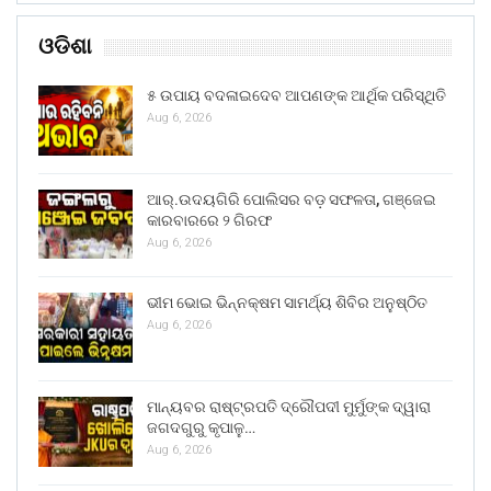
ଓଡିଶା
୫ ଉପାୟ ବଦଳାଇଦେବ ଆପଣଙ୍କ ଆର୍ଥିକ ପରିସ୍ଥିତି
Aug 6, 2026
ଆର୍.ଉଦୟଗିରି ପୋଲିସର ବଡ଼ ସଫଳତା, ଗଞ୍ଜେଇ
କାରବାରରେ ୨ ଗିରଫ
Aug 6, 2026
ଭୀମ ଭୋଇ ଭିନ୍ନକ୍ଷମ ସାମର୍ଥ୍ୟ ଶିବିର ଅନୁଷ୍ଠିତ
Aug 6, 2026
ମାନ୍ୟବର ରାଷ୍ଟ୍ରପତି ଦ୍ରୌପଦୀ ମୁର୍ମୁଙ୍କ ଦ୍ୱାରା
ଜଗଦଗୁରୁ କୃପାଳୁ…
Aug 6, 2026