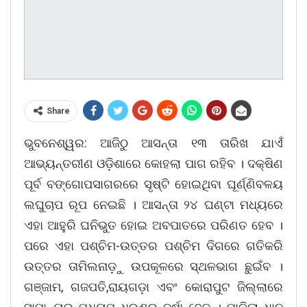
Share
ଭୁବନେଶ୍ୱର: ଆଜିଠୁ ଆସନ୍ତା ୧୩ ତାରିଖ ଯାଏଁ
ଆଭ୍ୟନ୍ତରୀଣ ଓଡ଼ିଶାରେ କୋହଲା ପାଗ ରହିବ । ଦକ୍ଷିଣ
ପୂର୍ବ ବଙ୍ଗୋପସାଗରରେ ସୃଷ୍ଟି ହୋଇଥିବା ଘୂର୍ଣ୍ଣିବଳୟ
ଲଘୁଚାପ ରୂପ ନେଇଛି । ଆସନ୍ତା ୨୪ ଘଣ୍ଟା ମଧ୍ୟରେ
ଏହା ଆହୁରି ଘନିଭୁତ ହୋଇ ଅବପାତରେ ପରିଣତ ହେବ ।
ପରେ ଏହା ପଶ୍ଚିମ-ଉତ୍ତର ପଶ୍ଚିମ ଦିଗରେ ଗତିକରି
ଉତ୍ତର ତାମିଲନାଡ଼ୁ ଉପକୂଳରେ ସ୍ଥଳଭାଗ ଛୁଇଁବ ।
ଗଞ୍ଜାମ, ଗଜପତି,ରାୟଗଡ଼ା ଏବଂ କୋରାପୁଟ ଜିଲ୍ଲାରେ