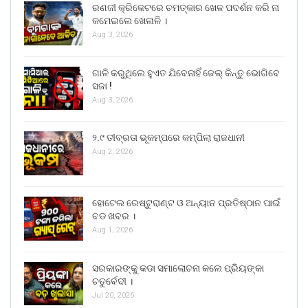
ରଣଜୀ କ୍ରିକେଟରେ ଚମତ୍କାର ଖେଳ ପଦର୍ଶନ କରି ନା
କମେଇଲେ ଖେଳାଳି ।
Aug 3, 2026
ଗାଳି କରୁଥିଲେ ହୁଏତ ଯିବେନାହିଁ ଜେଲ୍ କିନ୍ତୁ ଭୋଗିବେ
ସଜା !
Aug 3, 2026
୨.୯ ତୀବ୍ରତା ଭୂକମ୍ପରେ କମ୍ପିଲା ରାଜଧାନୀ
Aug 2, 2026
ହୋଟେଲ ରେଷ୍ଟୁରାଣ୍ଟ ଓ ଅନ୍ୟାନ ପ୍ରତିଷ୍ଠାନ ପାଇଁ
ବଡ ଖବର ।
Aug 1, 2026
ସରକାରଙ୍କୁ କଡା ସମାଲୋଚନା କଲେ ପ୍ରିୟଙ୍କା
ଚତୁର୍ବେଦୀ ।
Jul 20, 2026