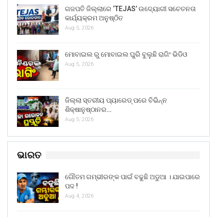
ଗଜପତି ଜିଲ୍ଲାରେ ‘TEJAS’ ଉଦ୍ୟୋଗୀ ସଚେତନତା
କାର୍ଯ୍ୟକ୍ରମ ଅନୁଷ୍ଠିତ
Aug 5, 2026
ମୋବାଇଲ ରୁ ମୋବାଇଲ ଘୁରି ବୁଲୁଛି ରାଗିଂ ଭିଡିଓ
Aug 5, 2026
ଜିଲ୍ଲା ସ୍ତରୀୟ ପ୍ୟାରେଡ୍ ପରେ ବିଭିନ୍ନ
ଶିକ୍ଷାନୁଷ୍ଠାନର…
Aug 5, 2026
ଭାରତ
ଗୌତମ ଗମ୍ଭୀରଙ୍କ ପାଇଁ ବଢୁଛି ଅଡୁଆ । ଯାଇପାରେ
ପଦ !
Aug 4, 2026