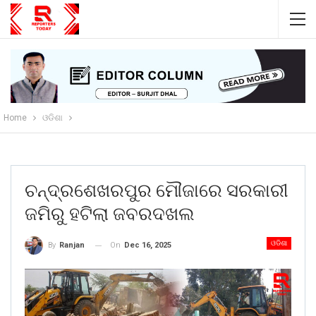
Home
ଓଡିଶା
ଚନ୍ଦ୍ରଶେଖରପୁର ମୌଜାରେ ସରକାରୀ
ଜମିରୁ ହଟିଲା ଜବରଦଖଲ
ଓଡିଶା
On
Dec 16, 2025
By
Ranjan