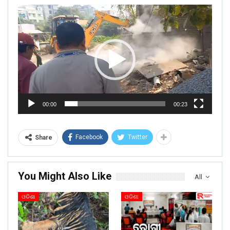
Video
Player
00:00
00:23
Facebook
Twitter
Share
You Might Also Like
All
ଓଡିଶା
ଓଡିଶା