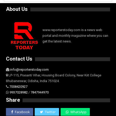
About Us
www.reporterstoday.com is a news web
portal and monthly magazine where you can
get the latest news.
Contact Us
info@reporterstoday.com
LP-115, Prasanti Vihar, Housing Board Colony, Near Kiit College
Bhubaneswar, Odisha, India 751024
7008420927
9937028982
/
7847944970
Share
Facebook
Twitter
WhatsApp