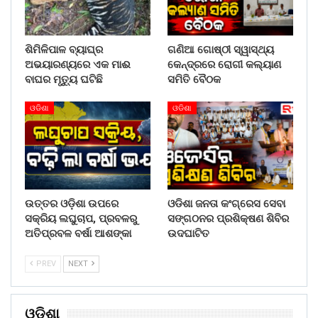
ଶିମିଳିପାଳ ବ୍ୟାଘ୍ର
ଗଣିଆ ଗୋଷ୍ଠୀ ସ୍ୱାସ୍ଥ୍ୟ
ଅଭୟାରଣ୍ୟରେ ଏକ ମାଈ
କେନ୍ଦ୍ରରେ ରୋଗୀ କଲ୍ୟାଣ
ବାଘର ମୃତ୍ୟୁ ଘଟିଛି
ସମିତି ବୈଠକ
ଓଡିଶା
ଓଡିଶା
ଉତ୍ତର ଓଡ଼ିଶା ଉପରେ
ଓଡିଶା ଜନତା କଂଗ୍ରେସ ସେବା
ସକ୍ରିୟ ଲଘୁଚାପ, ପ୍ରବଳରୁ
ସଙ୍ଗଠନର ପ୍ରଶିକ୍ଷଣ ଶିବିର
ଅତିପ୍ରବଳ ବର୍ଷା ଆଶଙ୍କା
ଉଦଘାଟିତ
PREV
NEXT
ଓଡିଶା