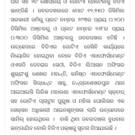
ଘର ସହ ୨ଟି ଶୌଚାଳୟ ଓ ଗୋଟିଏ ହୋଟେଲକୁ ବିଡିଏ
ଭାଙ୍ଗିଛି । ଜବରଦଖଲରେ ମୋଟ ୧୨.୭୫୦ ଡିସିମିଲ
ସରକାରୀ ଜମିରୁ ପ୍ଲଟ ନମ୍ବର ୨୯୩ର ପ୍ରାୟ ୦.୨୦୦
ଡିସିମିଲ ଅଞ୍ଚଳରୁ ଓ ପ୍ଲଟ ନମ୍ବର ୨୬୮ର ପ୍ରାୟ
୦.୩୦୦ ଡିସିମିଲ ଅଞ୍ଚଳରୁ ଜବରଦଖଲ ହଟିଛି ।
ଉଚ୍ଛେଦରେ ବିଡିଏର ଗୋଟିଏ ଜେସିବି କାର୍ଯ୍ୟରେ
ନିୟୋଜିତ ହୋଇଥିବା ବେଳେ ବିଡିଏ ଏନଫୋର୍ସମେଣ୍ଟ
ଓଏସଡି ଦେବରାଜ ସେଠୀ, ବିଡିଏ ଲିଆସନ ଅଫିସର
ଶୁଭ୍ରାଂଶୁ ଶେଖର ମହାନ୍ତି, କନିଷ୍ଠ ଏନଫୋର୍ସମେଣ୍ଟ
ଅଫିସର ସିଦ୍ଧାନ୍ତ ସାହୁ, ଚନ୍ଦ୍ରଶେଖରପୁର ଥାନା
ଆଇଆଇସି ଗିରିଶ ମହାରଣା ଏନଫୋର୍ସମେଣ୍ଟ ସ୍କ୍ବାଡ୍
ସହ ଗୋଟିଏ ପ୍ଲାଟୁନ ପୁରୁଷ ଓ ମହିଳା ପୋଲିସର ଏକ
ସେକ୍ସନ ଅଧିକାରୀ ଆଇନଶୃଙ୍ଖଳା ଲାଗି ଉଚ୍ଛେଦରେ
ସାମିଲ୍ ହୋଇଥିଲେ । ବାକି ଥିବା ଜବରଦଖଲ ବୁଧବାର
ଭଙ୍ଗାଯିବ ବୋଲି ବିଡିଏ ପକ୍ଷରୁ ସୂଚନା ଦିଆଯାଇଛି ।