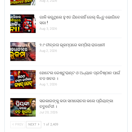
Aug 3, 2026
ଗାଳି କରୁଥିଲେ ହୁଏତ ଯିବେନାହିଁ ଜେଲ୍ କିନ୍ତୁ ଭୋଗିବେ
ସଜା !
Aug 3, 2026
୨.୯ ତୀବ୍ରତା ଭୂକମ୍ପରେ କମ୍ପିଲା ରାଜଧାନୀ
Aug 2, 2026
ହୋଟେଲ ରେଷ୍ଟୁରାଣ୍ଟ ଓ ଅନ୍ୟାନ ପ୍ରତିଷ୍ଠାନ ପାଇଁ
ବଡ ଖବର ।
Aug 1, 2026
ସରକାରଙ୍କୁ କଡା ସମାଲୋଚନା କଲେ ପ୍ରିୟଙ୍କା
ଚତୁର୍ବେଦୀ ।
Jul 20, 2026
PREV
NEXT
1 of 2,409