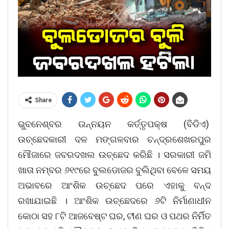
Share
ଭୁବନେଶ୍ବର ଉନ୍ନୟନ କର୍ତ୍ତୃପକ୍ଷ (ବିଡିଏ)
ଉଚ୍ଛେଦକାରୀ ଦଳ ମଙ୍ଗଳବାର ଚନ୍ଦ୍ରଶେଖରପୁର
ମୌଜାରେ ଜବରଦଖଲ ଉଚ୍ଛେଦ କରିଛି । ସରକାରୀ ଜମି
ଖାତା ନମ୍ବର ୬୧୯ରେ ବୁଲଡୋଜର ବୁଲିଥିବା ବେଳେ ସମୟ
ଅଭାବରେ ଆଂଶିକ ଉଚ୍ଛେଦ ପରେ ଏହାକୁ ବନ୍ଦ
ରଖାଯାଇଛି । ଆଂଶିକ ଉଚ୍ଛେଦରେ ୬ଟି ନିର୍ମାଣାଧୀନ
କୋଠା ସହ ୮ଟି ଆଜବେଷ୍ଟ ଘର, ଟୀଣ ଘର ଓ ପଥର ନିର୍ମିତ