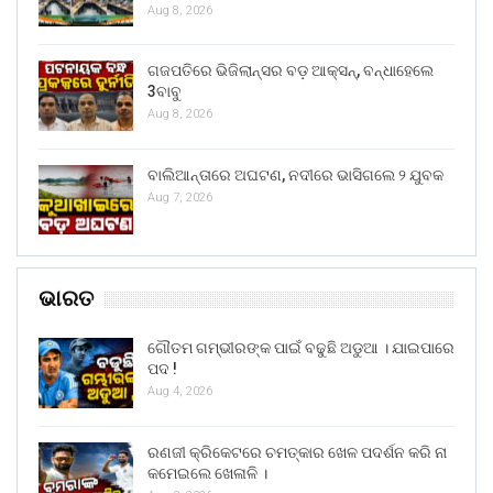
Aug 8, 2026
ଗଜପତିରେ ଭିଜିଲାନ୍ସର ବଡ଼ ଆକ୍ସନ୍, ବନ୍ଧାହେଲେ
3ବାବୁ
Aug 8, 2026
ବାଲିଆନ୍ତାରେ ଅଘଟଣ, ନଦୀରେ ଭାସିଗଲେ ୨ ଯୁବକ
Aug 7, 2026
ଭାରତ
ଗୌତମ ଗମ୍ଭୀରଙ୍କ ପାଇଁ ବଢୁଛି ଅଡୁଆ । ଯାଇପାରେ
ପଦ !
Aug 4, 2026
ରଣଜୀ କ୍ରିକେଟରେ ଚମତ୍କାର ଖେଳ ପଦର୍ଶନ କରି ନା
କମେଇଲେ ଖେଳାଳି ।