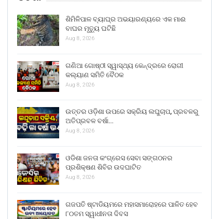
ଶିମିଳିପାଳ ବ୍ୟାଘ୍ର ଅଭୟାରଣ୍ୟରେ ଏକ ମାଈ
ବାଘର ମୃତ୍ୟୁ ଘଟିଛି
Aug 8, 2026
ଗଣିଆ ଗୋଷ୍ଠୀ ସ୍ୱାସ୍ଥ୍ୟ କେନ୍ଦ୍ରରେ ରୋଗୀ
କଲ୍ୟାଣ ସମିତି ବୈଠକ
Aug 8, 2026
ଉତ୍ତର ଓଡ଼ିଶା ଉପରେ ସକ୍ରିୟ ଲଘୁଚାପ, ପ୍ରବଳରୁ
ଅତିପ୍ରବଳ ବର୍ଷା…
Aug 8, 2026
ଓଡିଶା ଜନତା କଂଗ୍ରେସ ସେବା ସଙ୍ଗଠନର
ପ୍ରଶିକ୍ଷଣ ଶିବିର ଉଦଘାଟିତ
Aug 8, 2026
ଗଜପତି ଷ୍ଟାଡିୟମରେ ମହାସମାରୋହରେ ପାଳିତ ହେବ
୮୦ତମ ସ୍ୱାଧୀନତା ଦିବସ