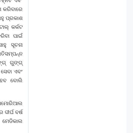
ଚିହ୍ନଟ ଏବଂ
ଷଣ କରିବାରେ
ହୁ ପ୍ରକାଶ
ଟାଲ୍ କର୍କଟ
ରିବା ପାଇଁ
ହୁ ସୂଚନା
ତିସମ୍ପନ୍ନ
୍‌ ଗୁଙ୍ଗ୍‌
 ସେବା ଏବଂ
ହେବ ବୋଲି
‌ ମେମୋରିଆଲ
ଦୀର୍ଘ ବର୍ଷ
ର ମେଡିକାଲ