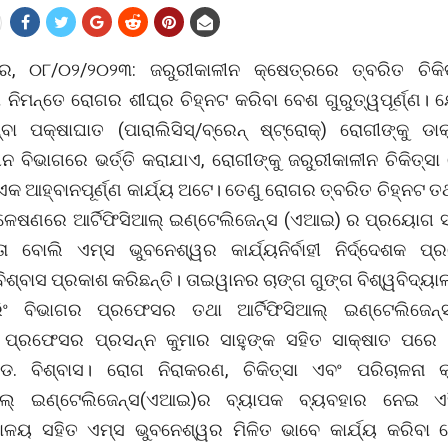
ର, ୦୮/୦୨/୨୦୨୩: ଜରୁରୀକାଳୀନ କ୍ଷେତ୍ରରେ ତ୍ବରିତ ଚିକି
ନିମନ୍ତେ ରୋଗର ଶୀଘ୍ର ଚିହ୍ନଟ କରିବା ବେଶ ଗୁରୁତ୍ୱପୂର୍ଣ୍ଣ।
୍ବା ପକ୍ଷାଘାତ (ପାରାଲିସିସ୍‌/ବ୍ରେନ୍‌ ଷ୍ଟ୍ରୋକ୍) ରୋଗୀଙ୍କୁ ଡ
ୀନ ବିଭାଗରେ ଭର୍ତ୍ତି କରାଯାଏ, ରୋଗୀଙ୍କୁ ଜରୁରୀକାଳୀନ ଚିକିତ୍ସ
କ ଆହ୍ବାନପୂର୍ଣ୍ଣ କାର୍ଯ୍ୟ ଅଟେ। ତେଣୁ ରୋଗର ତ୍ବରିତ ଚିହ୍ନଟ ତ
୍ଳେଷଣରେ ଆର୍ଟିଫିସିଆଲ୍ ଇଣ୍ଟେଲିଜେନ୍ସ (ଏଆଇ) ର ପ୍ରୟୋ
 ବୋଲି ଏମ୍‌ସ ଭୁବନେଶ୍ୱର କାର୍ଯ୍ୟନିର୍ବାହୀ ନିର୍ଦ୍ଦେଶକ ପ
ଶ୍ବାସ ପ୍ରକାଶ କରିଛନ୍ତି। ତାଇୱାନର ଚାଙ୍ଗ ଗୁଙ୍ଗ ବିଶ୍ୱବିଦ୍ୟ
ୟରିଂ ବିଭାଗର ପ୍ରଫେସର ତଥା ଆର୍ଟିଫିସିଆଲ୍‌ ଇଣ୍ଟେଲିଜେନ
ଶକ ପ୍ରଫେସର ପ୍ରସନ୍ନ କୁମାର ସାହୁଙ୍କ ସହିତ ସାକ୍ଷାତ ପର
 ଡ. ବିଶ୍ବାସ। ରୋଗ ନିରାକରଣ, ଚିକିତ୍ସା ଏବଂ ପରିଚାଳନା 
ସିଆଲ୍‌ ଇଣ୍ଟେଲିଜେନ୍ସ(ଏଆଇ)ର ବ୍ୟାପକ ବ୍ୟବହାର ନେଇ ଏହ
୍ୟାଳୟ ସହିତ ଏମ୍‌ସ ଭୁବନେଶ୍ୱର ମିଳିତ ଭାବେ କାର୍ଯ୍ୟ କରିବା 