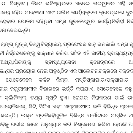
ି ଡ. ବିଶ୍ବାସ। ନିକଟ ଭବିଷ୍ୟତରେ ଏନେଇ ତାଇୱାନର ଏହି ସ
୍ୟାଳୟ ସହିତ ଗବେଷଣା ଏବଂ ତାଲିମ କାର୍ଯ୍ୟକ୍ରମ କ୍ଷେତ୍ରରେ ବୁ
ହେବାର ଯୋଜନା ରହିଥିବା ଏମ୍‌ସ ଭୁବନେଶ୍ୱର କାର୍ଯ୍ୟନିର୍ବାହୀ ନିର
ୂଚନା ଦେଇଛନ୍ତି।
ାଙ୍ଗ୍‌ ଗୁଙ୍ଗ୍‌ ବିଶ୍ୱବିଦ୍ୟାଳୟ ପ୍ରଫେସର ସାହୁ ଗତକାଲି ଏମ୍‌ସ
୍ବାହୀ ନିର୍ଦ୍ଦେଶକଙ୍କୁ ସାକ୍ଷାତ କରିବା ସହିତ ଏହି ଜାତୀୟ ସ୍ବାସ୍ଥ୍ୟ
/ଅଧ୍ୟାପିକାଙ୍କୁ ସ୍ବାସ୍ଥ୍ୟସେବା କ୍ଷେତ୍ରରେ ଆର୍ଟି
େନ୍ସର ପ୍ରୟୋଗ ନେଇ ଅନୁଷ୍ଠିତ ଏକ ଆଲୋଚନାଚକ୍ରରେ ବକ୍ତବ
। ଯେତେବେଳେ କର୍କଟ କିମ୍ବା ମସ୍ତିଷ୍କାଘାତ/ପକ୍ଷାଘାତ 
ନାର ଜରୁରୀକାଳୀନ ବିଭାଗରେ ଭର୍ତ୍ତି କରାଯାଏ, ସେତେବେଳେ ବହ
ଂ କ୍ଲିନିକାଲ୍ ତଥ୍ୟ ସୃଷ୍ଟି ହୁଏ। ରୋଗର ନିରାକରଣ ପାଇଁ ଡ
ଥୋଲୋଜିକାଲ୍, ସିଟି, ସିଟିଏ ଏବଂ ଏମ୍‌ଆରଆଇ ଭଳି ବିଭିନ୍ନ ପ୍ରକ
କରନ୍ତି। ଉକ୍ତ ପ୍ରତିଛବିଗୁଡ଼ିକ ବିଭିନ୍ନ ଫର୍ମାଟରେ ଗଚ୍ଛିତ 
ବିକୁ ଗଭୀର ଭାବେ ଅନୁଧ୍ୟାନ କରି ବିଶ୍ଳେଷଣ କରିବା ହେଉଛି ଆର୍