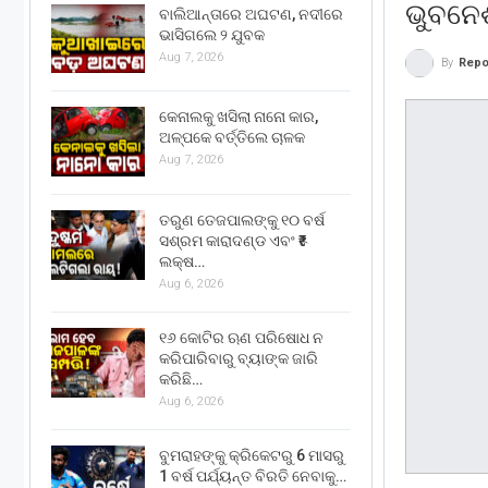
ଭୁବନେ
ବାଲିଆନ୍ତାରେ ଅଘଟଣ, ନଦୀରେ
ଭାସିଗଲେ ୨ ଯୁବକ
Aug 7, 2026
By
Repo
କେନାଲକୁ ଖସିଲା ନାନୋ କାର,
ଅଳ୍ପକେ ବର୍ତ୍ତିଲେ ଚାଳକ
Aug 7, 2026
ତରୁଣ ତେଜପାଲଙ୍କୁ ୧୦ ବର୍ଷ
ସଶ୍ରମ କାରାଦଣ୍ଡ ଏବଂ ₹୫
ଲକ୍ଷ…
Aug 6, 2026
୧୬ କୋଟିର ଋଣ ପରିଷୋଧ ନ
କରିପାରିବାରୁ ବ୍ୟାଙ୍କ ଜାରି
କରିଛି…
Aug 6, 2026
ବୁମରାହଙ୍କୁ କ୍ରିକେଟରୁ 6 ମାସରୁ
1 ବର୍ଷ ପର୍ଯ୍ୟନ୍ତ ବିରତି ନେବାକୁ…