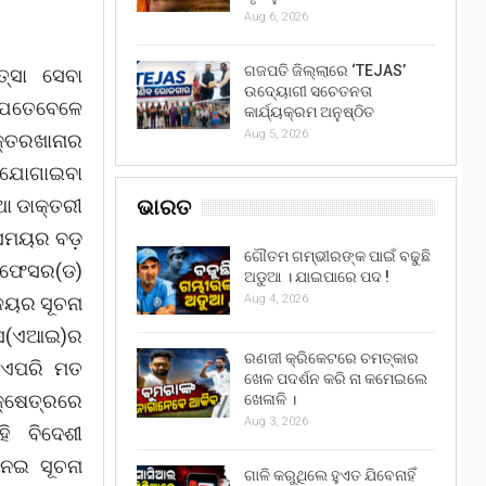
Aug 6, 2026
ଗଜପତି ଜିଲ୍ଲାରେ ‘TEJAS’
ତ୍ସା ସେବା
ଉଦ୍ୟୋଗୀ ସଚେତନତା
 ଯେତେବେଳେ
କାର୍ଯ୍ୟକ୍ରମ ଅନୁଷ୍ଠିତ
Aug 5, 2026
ାକ୍ତରଖାନାର
ା ଯୋଗାଇବା
ଭାରତ
ଥା ଡାକ୍ତରୀ
ଗ ସମୟର ବଡ଼
ଗୌତମ ଗମ୍ଭୀରଙ୍କ ପାଇଁ ବଢୁଛି
୍ରଫେସର(ଡ)
ଅଡୁଆ । ଯାଇପାରେ ପଦ !
Aug 4, 2026
ାଳୟର ସୂଚନା
୍ସ(ଏଆଇ)ର
ରଣଜୀ କ୍ରିକେଟରେ ଚମତ୍କାର
େ ଏପରି ମତ
ଖେଳ ପଦର୍ଶନ କରି ନା କମେଇଲେ
କ୍ଷେତ୍ରରେ
ଖେଳାଳି ।
Aug 3, 2026
ି ବିଦେଶୀ
ନେଇ ସୂଚନା
ଗାଳି କରୁଥିଲେ ହୁଏତ ଯିବେନାହିଁ