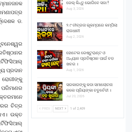
ମ୍ମାନଜନକ
ଜେଲ୍ କିନ୍ତୁ ଭୋଗିବେ ସଜା !
Aug 3, 2026
ଝାମଣାପତ୍ର
୍ଦ୍ଦେଶକ ଡ.
୨.୯ ତୀବ୍ରତା ଭୂକମ୍ପରେ କମ୍ପିଲା
ରାଜଧାନୀ
Aug 2, 2026
 ଭୁବନେଶ୍ୱର
ପ୍ରତିଷ୍ଠାନର
ହୋଟେଲ ରେଷ୍ଟୁରାଣ୍ଟ ଓ
ଅନ୍ୟାନ ପ୍ରତିଷ୍ଠାନ ପାଇଁ ବଡ
ଫିସିଆଲ୍‌
ଖବର ।
୍ୟ ପ୍ରଦାନ
Aug 1, 2026
ରୋଗୀଙ୍କୁ
ସରକାରଙ୍କୁ କଡା ସମାଲୋଚନା
ୁ ପରିମାଣର
କଲେ ପ୍ରିୟଙ୍କା ଚତୁର୍ବେଦୀ ।
ାକ୍ତରମାନେ
Jul 20, 2026
ାରର ଚିତ୍ର
PREV
NEXT
1 of 2,409
ଥାଏ। ଉକ୍ତ
ଟିଫିସିଆଲ୍