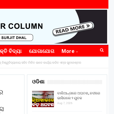
କ୍ତି ବିଦ୍ୟା
ଯୋଗାଯୋଗ
More
ବିଶ୍ୱବିଦ୍ୟାଳୟ ସହିତ ମିଳିତ ଭାବେ କାର୍ଯ୍ୟ କରିବ ଏମ୍‌ସ ଭୁବନେଶ୍ବର
ଓଡିଶା
)ର
ବାଲିଆନ୍ତାରେ ଅଘଟଣ, ନଦୀରେ
ଭାସିଗଲେ ୨ ଯୁବକ
Aug 7, 2026
‌ସ