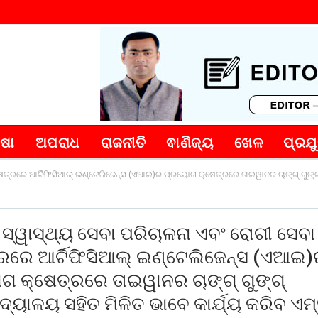
୍ଷା
ଅପରାଧ
ରାଜନୀତି
ଵାଣିଜ୍ୟ
ଖେଳ
ପ୍ରଯୁ
ତ୍ରରେ ଆର୍ଟିଫିସିଆଲ୍‌ ଇଣ୍ଟେଲିଜେନ୍ସ (ଏଆଇ)ର ପ୍ରୟୋଗ କ୍ଷେତ୍ରରେ ତାଇୱାନର ଚାଙ୍ଗ୍‌ ଗୁଙ୍ଗ୍‌ 
ସ୍ୱାସ୍ଥ୍ୟ ସେବା ପରିଚାଳନା ଏବଂ ରୋଗୀ ସେବା
ରରେ ଆର୍ଟିଫିସିଆଲ୍‌ ଇଣ୍ଟେଲିଜେନ୍ସ (ଏଆଇ
 କ୍ଷେତ୍ରରେ ତାଇୱାନର ଚାଙ୍ଗ୍‌ ଗୁଙ୍ଗ୍‌
ିଦ୍ୟାଳୟ ସହିତ ମିଳିତ ଭାବେ କାର୍ଯ୍ୟ କରିବ ଏମ୍