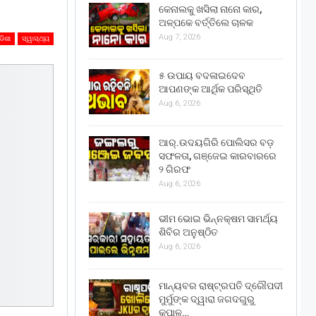
କେନାଲକୁ ଖସିଲା ନାନୋ କାର,
ଅଳ୍ପକେ ବର୍ତ୍ତିଲେ ଚାଳକ
Aug 7, 2026
ଡିଶା
ସ୍ୱାସ୍ଥ୍ୟ
୫ ଉପାୟ ବଦଳାଇଦେବ
ଆପଣଙ୍କ ଆର୍ଥିକ ପରିସ୍ଥିତି
Aug 6, 2026
ଆର୍.ଉଦୟଗିରି ପୋଲିସର ବଡ଼
ସଫଳତା, ଗଞ୍ଜେଇ କାରବାରରେ
୨ ଗିରଫ
Aug 6, 2026
ଭୀମ ଭୋଇ ଭିନ୍ନକ୍ଷମ ସାମର୍ଥ୍ୟ
ଶିବିର ଅନୁଷ୍ଠିତ
Aug 6, 2026
ମାନ୍ୟବର ରାଷ୍ଟ୍ରପତି ଦ୍ରୌପଦୀ
ମୁର୍ମୁଙ୍କ ଦ୍ୱାରା ଜଗଦଗୁରୁ
କୃପାଳୁ…