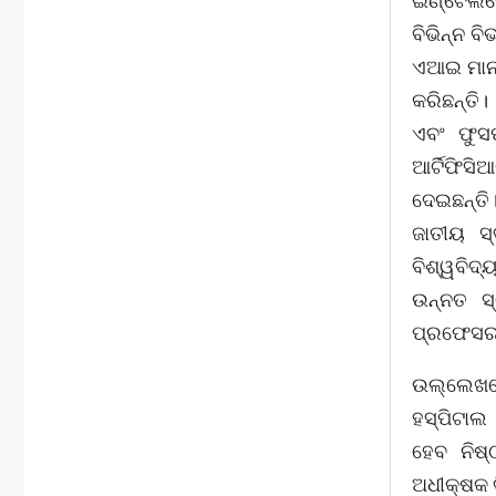
ଇଣ୍ଟେଲିଜେ
ବିଭିନ୍ନ ବ
ଏଆଇ ମାନବ
କରିଛନ୍ତି।
ଏବଂ ଫୁସଫ
ଆର୍ଟିଫି
ଦେଇଛନ୍ତି
ଜାତୀୟ ସ୍ବ
ବିଶ୍ୱବିଦ
ଉନ୍ନତ ସ
ପ୍ରଫେସର ସ
ଉଲ୍ଲେଖଯୋଗ
ହସ୍ପିଟାଲ 
ହେବ ନିଷ୍
ଅଧୀକ୍ଷକ 