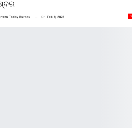
ଶ୍ବର
ଓ
On
Feb 8, 2023
rters Today Bureau