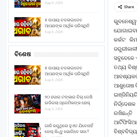
Aug 6, 2026
Share
୫ ଉପାୟ ବଦଳାଇଦେବ
ଭୁବନେଶ୍ୱ
ଆପଣଙ୍କ ଆର୍ଥିକ ପରିସ୍ଥିତି
ଯୋଗାଇବା 
Aug 6, 2026
କର୍କଟ କିମ
ଜରୁରୀକାଳ
ବିଶେଷ
ସବୁବେଳେ ଏ
ତଥ୍ୟ ବିଶ
୫ ଉପାୟ ବଦଳାଇଦେବ
ଆପଣଙ୍କ ଆର୍ଥିକ ପରିସ୍ଥିତି
ଆବଶ୍ୟକତା
Aug 6, 2026
ଆଶୁତୋଷ ବି
ଇଞ୍ଜିନି
୨୦ ହଜାର ଟଙ୍କାର ବିଲ୍ ଦେଖି
ଉଡିଗଲା ପ୍ରେମିକଙ୍କ ହୋସ୍
ନିର୍ଦ୍ଦେ
Aug 3, 2026
ରଖିଛନ୍ତି
ଆର୍ଟିଫି
ଗାଳି କରୁଥିଲେ ହୁଏତ ଯିବେନାହିଁ
ବିଶ୍ବବିଦ
ଜେଲ୍ କିନ୍ତୁ ଭୋଗିବେ ସଜା !