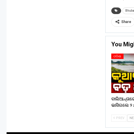
Bhub
Share
You Mig
ଓଡିଶା
ବାଲିଆନ୍ତା
ଭାସିଗଲେ ୨ 
PREV
N