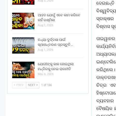
Aug 3, 2026
ଦେଇଛନ୍ତ
ବିଶ୍ୱବିଦ
ଆହତ ଯୋଗୁଁ ଏବେ କାମ କରିବେ
ସ୍ବାକ୍ଷର 
ନାହିଁ ରଶ୍ମିକା
Aug 2, 2026
ବିଶ୍ବାସ ସ
ତାଇୱାନର ଚ
ବନ୍ୟା ଦୁର୍ଦ୍ଦଶା ପାଇଁ
ସ୍ଥାନାନ୍ତରଣ ପ୍ରସ୍ତୁତି…
କାର୍ଯ୍ୟନିର
Aug 1, 2026
ଅଧ୍ୟାପକ
ଇଣ୍ଟେଲିଜ
ଯୋଗୀଙ୍କୁ କାଳ ହୋଇଥିଲା
କରିଥିଲେ
ମନ୍ଦିରକୁ ନେଇ ରାଜନୀତି
May 6, 2026
ଡାକ୍ତରଖା
ଚିତ୍ର ଏବ
PREV
NEXT
1 of 166
ହିଷ୍ଟୋପା
ବ୍ୟବହାର 
ବୈଷୟିକ ଛ