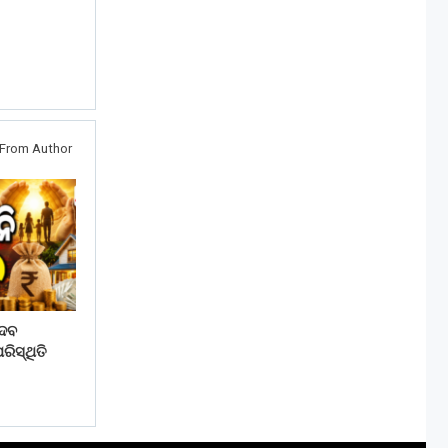
From Author
େବ
ିସ୍ଥିତି