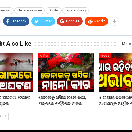
aneswar
chinamyee swain
Odisha
reporterstoday
Facebook
Twitter
Google+
ReddIt
ht Also Like
More 
ଓଡିଶା
ଓଡିଶା
ରେ ଅଘଟଣ, ନଦୀରେ
କେନାଲକୁ ଖସିଲା ନାନୋ କାର,
୫ ଉପାୟ ବଦଳାଇଦ
ଯୁବକ
ଅଳ୍ପକେ ବର୍ତ୍ତିଲେ ଚାଳକ
ଆପଣଙ୍କ ଆର୍ଥିକ ପର
EXT