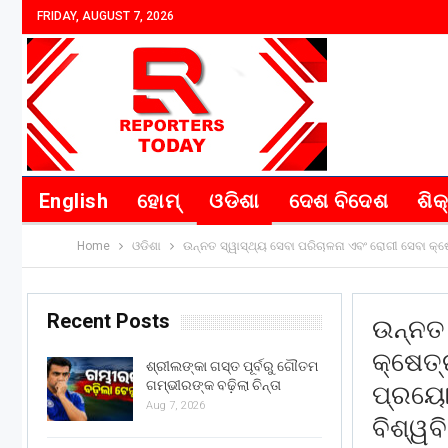
FRIDAY, AUGUST 7, 2026
English
ହୋମ୍
ଓଡିଶା
ଦେଶ ବିଦେଶ
ଶିକ
Home
ଓଡିଶା
ଉନ୍ନତ ସ୍ୱାସ୍ଥ୍ୟ ସେବା ପରିଚାଳନା ଏବଂ ରୋଗୀ ସେବା କ୍ଷେ
Recent Posts
ଉନ୍ନତ 
କ୍ଷେତ୍
ଶ୍ରୀଲଙ୍କା ଗସ୍ତ ପୂର୍ବରୁ ଗୌତମ
ଗମ୍ଭୀରଙ୍କ ବଢ଼ିଲା ଚିନ୍ତା
ପ୍ରୟୋଗ
Aug 7, 2026
ବିଶ୍ୱବ