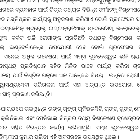
ନ୍ସର ଏକ ଅଂଶ। ଏହି ଉକ୍ତ ଡାକ୍ତରୀ ଚିତ୍ରଗୁଡ଼ିକୁ ବର୍ଗୀକରଣ, 
ିଭାଗରେ ବ୍ୟବହାର ପାଇଁ ଚିତ୍ର ତଥ୍ୟର ବିଭିନ୍ନ ଫର୍ମାଟକୁ ବିଶ୍ଳେ
 ମସ୍ତିଷ୍କର କାର୍ଯ୍ୟକୁ ଅନୁକରଣ କରିଥାଏ ବୋଲି ପ୍ରଫେସର ସା
 ଇସ୍କେମିକ୍ ଷ୍ଟ୍ରୋକ୍, ଇଣ୍ଟାକ୍ରାନିଆଲ୍ ଷ୍ଟେନୋସିସ୍, କଲୋରେକ୍
ୁସ କର୍କଟ ଭଳି ରୋଗୀଙ୍କ ପ୍ରତିଛବି ତଥ୍ୟକୁ ବିଶ୍ଳେଷଣ କ
ସିଆଲ୍‌ ଇଣ୍ଟେଲିଜେନ୍ସ ଉପଯୋଗୀ ହେବ ବୋଲି ପ୍ରଫେସର ସା
। ଏନେଇ ଅଧିକ ଗବେଷଣା ପାଇଁ ଏମ୍‌ସ ଭୁବନେଶ୍ୱର ଭଳି ଖ୍ୟା
ାସ୍ଥ୍ୟ ପ୍ରତିଷ୍ଠାନ ସହିତ ମିଳିତ ଭାବେ କାର୍ଯ୍ୟ କରିବା ଚାଙ୍ଗ
୍ୟାଳୟ ପାଇଁ ନିଶ୍ଚିତ ପକ୍ଷେ ଏକ ଆନନ୍ଦର ବିଷୟ। ଉନ୍ନତ ରୋଗୀ
୍ୱାସ୍ଥ୍ୟସେବା ପରିଚାଳନା ପାଇଁ ଏହା ଅତ୍ୟନ୍ତ ଉପଯୋଗୀ 
ାହୁ ପ୍ରକାଶ କରିଛନ୍ତି।
୍ୟଯେ ତାଇୱାନ୍‌ର ଚାଙ୍ଗ୍‌ ଗୁଙ୍ଗ୍‌ ୟୁନିଭରସିଟି, ଚାଙ୍ଗ୍‌ ଗୁଙ୍ଗ୍
କ୍ଲିନିକାଲ ଏବଂ ମେଡିକାଲ ଚିତ୍ରର ତଥ୍ୟ ବିଶ୍ଳେଷଣ କ୍ଷେତ୍ରରେ 
ଠାର ସହିତ ନିରନ୍ତର କାର୍ଯ୍ୟ କରିଆସୁଛି। ଏମ୍‌ସ ଭୁବନେଶ୍ୱ
ଦିଲ୍ଲୀପ କୁମାର ପରିଡା ଏହି ଅବସରରେ ଉପସ୍ଥିତ ଥିଲେ।