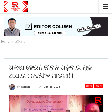
Home
ଓଡିଶା
ଶିକ୍ଷା ହେଉଛି ଜୀବନ ଗଢ଼ିବାର ମୂଳ
ଆଧାର : ନରସିଂହ ମାଡକାମି
ଓଡିଶା
ଶିକ୍ଷା
On
Jan 25, 2026
By
Ranjan