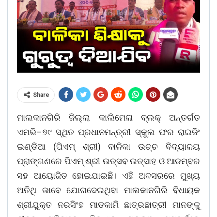
Share
ମାଲକାନଗିରି ଜିଲ୍ଲା କାଲିମେଳା ବ୍ଲକ୍‌ ଅନ୍ତର୍ଗତ
ଏମଭି–୭୯ ସ୍ଥିତ ପ୍ରଧାନମନ୍ତ୍ରୀ ସ୍କୁଲ ଫର ରାଇଜିଂ
ଇଣ୍ଡିଆ (ପିଏମ୍‌ ଶ୍ରୀ) ବାଳିକା ଉଚ୍ଚ ବିଦ୍ୟାଳୟ
ପ୍ରାଙ୍ଗଣରେ ପିଏମ୍‌ ଶ୍ରୀ ଉତ୍ସବ ଉତ୍ସାହ ଓ ଆଡମ୍ବର
ସହ ଆୟୋଜିତ ହୋଇଯାଇଛି। ଏହି ଅବସରରେ ମୁଖ୍ୟ
ଅତିଥି ଭାବେ ଯୋଗଦେଇଥିବା ମାଲକାନଗିରି ବିଧାୟକ
ଶ୍ରୀଯୁକ୍ତ ନରସିଂହ ମାଡକାମି ଛାତ୍ରଛାତ୍ରୀ ମାନଙ୍କୁ