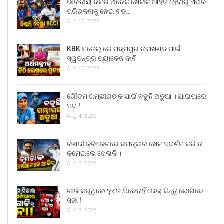
ଭାରତୀୟ ଦଳର ଅନେକ ଖେଳାଳି ଆହତ ହେବାରୁ ଏହାର
ପରିଚାଳନାକୁ ନେଇ ବଡ…
Aug 10, 2026
KBK ମଡେଲ୍ ରେ ପଦ୍ମପୁର ଉପଖଣ୍ଡ ପାଇଁ
ସ୍ୱତନ୍ତ୍ର ପ୍ୟାକେଜ ଦାବି
Aug 10, 2026
ଗୌତମ ଗମ୍ଭୀରଙ୍କ ପାଇଁ ବଢୁଛି ଅଡୁଆ । ଯାଇପାରେ
ପଦ !
Aug 4, 2026
ରଣଜୀ କ୍ରିକେଟରେ ଚମତ୍କାର ଖେଳ ପଦର୍ଶନ କରି ନା
କମେଇଲେ ଖେଳାଳି ।
Aug 3, 2026
ଗାଳି କରୁଥିଲେ ହୁଏତ ଯିବେନାହିଁ ଜେଲ୍ କିନ୍ତୁ ଭୋଗିବେ
ସଜା !
Aug 3, 2026