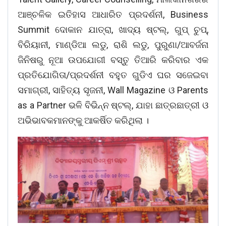
ଆଞ୍ଚଳିକ ଇତିହାସ ଆଧାରିତ ପ୍ରଦର୍ଶନୀ, Business
Summit ଦୋକାନ ଯାତ୍ରା, ଖାଦ୍ୟ ଷ୍ଟଲ୍, ଗୁପ୍ ଚୁପ୍,
ବିରିୟାନୀ, ମାଣ୍ଡିଆ ଲଡୁ, ରାଶି ଲଡୁ, ପୁରୁଣା/ଆବର୍ଜନା
ଜିନିଷରୁ ନୂଆ ଉପଯୋଗୀ ବସ୍ତୁ ତିଆରି କରିବାର ଏକ
ପ୍ରତିଯୋଗିତା/ପ୍ରଦର୍ଶନୀ ବହୁତ ଗୁଡିଏ ଘର ସଜେଇବା
ସମାଗ୍ରୀ, ସାହିତ୍ୟ ସୃଜନୀ, Wall Magazine ଓ Parents
as a Partner ଭଳି ବିଭିନ୍ନ ଷ୍ଟଲ୍, ଯାହା ଛାତ୍ରଛାତ୍ରୀ ଓ
ଅଭିଭାବକମାନଙ୍କୁ ଆକର୍ଷିତ କରିଥିଲା ।