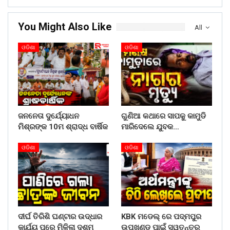
You Might Also Like
All
ଓଡିଶା
ଓଡିଶା
ଜନନେତା ଦୁର୍ଯ୍ୟୋଧନ
ଗୁଣିଆ କଥାରେ ସାପକୁ କାମୁଡି
ମିଶ୍ରଙ୍କ 10ମ ଶ୍ରାଦ୍ଧ ବାର୍ଷିକ
ମାରିଦେଲେ ଯୁବକ…
ଓଡିଶା
ଓଡିଶା
ଦୀର୍ଘ ତିରିଶି ଘଣ୍ଟାର ଉଦ୍ଧାର
KBK ମଡେଲ୍ ରେ ପଦ୍ମପୁର
କାର୍ଯ୍ୟ ପରେ ମିଳିଲା ଦଶମ
ଉପଖଣ୍ଡ ପାଇଁ ସ୍ୱତନ୍ତ୍ର