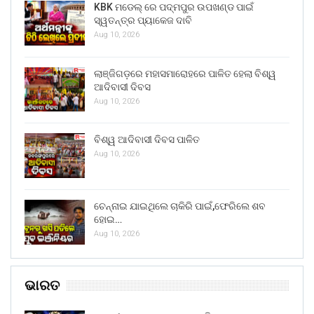
KBK ମଡେଲ୍ ରେ ପଦ୍ମପୁର ଉପଖଣ୍ଡ ପାଇଁ
ସ୍ୱତନ୍ତ୍ର ପ୍ୟାକେଜ ଦାବି
Aug 10, 2026
ଲାଞ୍ଜିଗଡ଼ରେ ମହାସମାରୋହରେ ପାଳିତ ହେଲା ବିଶ୍ୱ
ଆଦିବାସୀ ଦିବସ
Aug 10, 2026
ବିଶ୍ୱ ଆଦିବାସୀ ଦିବସ ପାଳିତ
Aug 10, 2026
ଚେନ୍ନାଇ ଯାଇଥିଲେ ଚାକିରି ପାଇଁ,ଫେରିଲେ ଶବ
ହୋଇ…
Aug 10, 2026
ଭାରତ