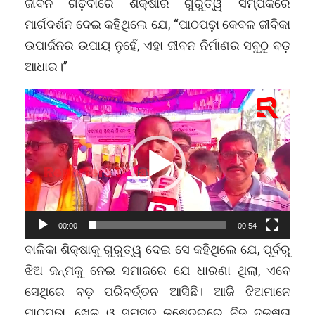
ଜୀବନ ଗଢ଼ିବାରେ ଶିକ୍ଷାର ଗୁରୁତ୍ୱ ସମ୍ପର୍କରେ
ମାର୍ଗଦର୍ଶନ ଦେଇ କହିଥିଲେ ଯେ, “ପାଠପଢ଼ା କେବଳ ଜୀବିକା
ଉପାର୍ଜନର ଉପାୟ ନୁହେଁ, ଏହା ଜୀବନ ନିର୍ମାଣର ସବୁଠୁ ବଡ଼
ଆଧାର।”
Video
Player
00:00
00:54
ବାଳିକା ଶିକ୍ଷାକୁ ଗୁରୁତ୍ୱ ଦେଇ ସେ କହିଥିଲେ ଯେ, ପୂର୍ବରୁ
ଝିଅ ଜନ୍ମକୁ ନେଇ ସମାଜରେ ଯେ ଧାରଣା ଥିଲା, ଏବେ
ସେଥିରେ ବଡ଼ ପରିବର୍ତ୍ତନ ଆସିଛି। ଆଜି ଝିଅମାନେ
ପାଠପଢ଼ା, ଖେଳ ଓ ସମସ୍ତ କ୍ଷେତ୍ରରେ ନିଜ ଦକ୍ଷତା