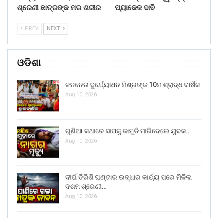
ଶ୍ରେଣୀ ଛାତ୍ରଙ୍କ ମର ଶରୀର
ପ୍ୟାକେଜ ଦାବି
PREV
NEXT
ଓଡିଶା
ଜନନେତା ଦୁର୍ଯ୍ୟୋଧନ ମିଶ୍ରଙ୍କ 10ମ ଶ୍ରାଦ୍ଧ ବାର୍ଷିକ
Aug 10, 2026
ଗୁଣିଆ କଥାରେ ସାପକୁ କାମୁଡି ମାରିଦେଲେ ଯୁବକ…
Aug 10, 2026
ଦୀର୍ଘ ତିରିଶି ଘଣ୍ଟାର ଉଦ୍ଧାର କାର୍ଯ୍ୟ ପରେ ମିଳିଲା
ଦଶମ ଶ୍ରେଣୀ…
Aug 10, 2026