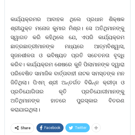
କାର୍ଯ୍ୟକ୍ରମର ଆବାହକ ଥିଲେ ପ୍ରଧାନ ଶିକ୍ଷକ
ଶ୍ରୀଯୁକ୍ତ ମନୋଜ କୁମାର ମିଶ୍ର। ସେ ଅତିଥିମାନଙ୍କୁ
ସ୍ୱାଗତ କରି କହିଥିଲେ ଯେ, ଏପରି କାର୍ଯ୍ୟକ୍ରମ
ଛାତ୍ରଛାତ୍ରୀମାନଙ୍କ ମଧ୍ୟରେ ଆତ୍ମବିଶ୍ୱାସ,
ସୃଜନଶୀଳତା ଓ ଭବିଷ୍ୟତ ପ୍ରତି ସଚେତନତା ବୃଦ୍ଧି
କରିବ। କାର୍ଯ୍ୟକ୍ରମ ଶେଷରେ କୁନି ପିଲାମାନଙ୍କ ଦ୍ୱାରା
ପରିବେଷିତ ସାମାଜିକ ବାର୍ତ୍ତାବାହୀ ନାଟକ ସମସ୍ତଙ୍କ ମନ
ଜିତିଥିଲା। ପିଏମ୍‌ ଶ୍ରୀ ଅନ୍ତର୍ଗତ ବିଭିନ୍ନ କ୍ରୀଡ଼ା ଓ
ପ୍ରତିଯୋଗିତାର କୃତି ପ୍ରତିଯୋଗୀମାନଙ୍କୁ
ଅତିଥିମାନଙ୍କ ହାତରେ ପୁରସ୍କାର ବିତରଣ
କରାଯାଇଥିଲା।
Facebook
Twitter
Share