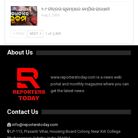
୨.୯ ତୀବ୍ରତା ଭୂକମ୍ପରେ କମ୍ପିଲା ରାଜଧାନୀ
Aug 2, 2026
PREV
NEXT
1 of 2,409
About Us
www.reporterstoday.com is a news web
portal and monthly magazine where you can
get the latest news.
Contact Us
info@reporterstoday.com
LP-115, Prasanti Vihar, Housing Board Colony, Near Kiit College