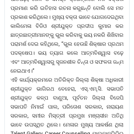
ପ୍ରମାଣ କରି ଇତିହାସ ରଚନା କରୁଛନ୍ତି ବୋଲି ସେ ମତ
ପ୍ରକାଶ କରିଥିଲେ। ମୁଖ୍ୟ ବକ୍ତା ଭାବେ ଯୋଗଦେଇଥିବା
କାଲିମେଳା ବିଡିଓ ଶ୍ରୀଯୁକ୍ତ ପ୍ରଦୀପ କୁମାର କର
ଛାତ୍ରଛାତ୍ରୀମାନଙ୍କୁ ଭୁଲ କରିବାକୁ ଭୟ ନକରି ଶିଖିବାର
ପରାମର୍ଶ ଦେଇ କହିଥିଲେ, “ଭୁଲ ହେଉଛି ଶିକ୍ଷାର ପ୍ରଥମ
ପଦକ୍ଷେପ। ଭୟ ତ୍ୟାଗ କଲେ ଆତ୍ମବିଶ୍ୱାସ ବଢ଼େ
ଏବଂ ଆତ୍ମବିଶ୍ୱାସରୁ ସୃଜନଶୀଳ ଚିନ୍ତା ଓ ସଫଳତା ଜନ୍ମ
ନେଇଥାଏ।”
ଏହି କାର୍ଯ୍ୟକ୍ରମରେ ଅତିରିକ୍ତ ଜିଲ୍ଲା ଶିକ୍ଷା ଅଧିକାରୀ
ଶ୍ରୀଯୁକ୍ତ ଭାଗିରଥ ବେହେରା, ଏସ୍‌.ଏମ୍‌.ସି. ସଭାପତି
ଶ୍ରୀଯୁକ୍ତ କଳ୍ପ ବାଣୁଆ, ପୂର୍ବତନ ଜିଲ୍ଲା ବିଜେପି
ସଭାପତି ନିମାଇଁ ପାଲ, ପରିତୋଶ ସରକାର, ନାରାୟଣ
ସରକାର, ସମୀର ମିସ୍ତ୍ରୀ ପ୍ରମୁଖ ମଞ୍ଚାସୀନ ଅତିଥି
ଭାବେ ଉପସ୍ଥିତ ଥିଲେ। ମେଳାର ମୁଖ୍ୟ ଆକର୍ଷଣ ଥିଲା
Talent Gallery, Career Counselling, ମାଲକାନଗିରିର