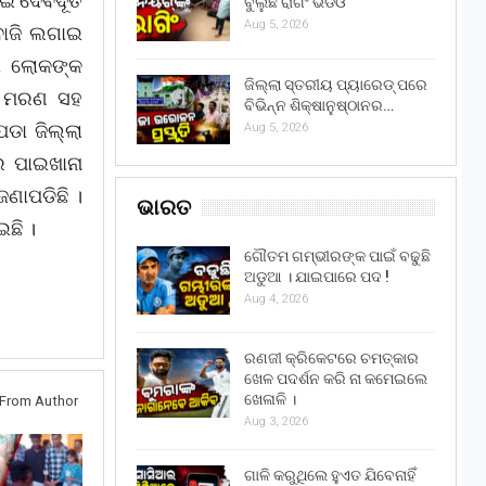
ଇଁ ଦେବଦୂତ
ବୁଲୁଛି ରାଗିଂ ଭିଡିଓ
Aug 5, 2026
 ବାଜି ଲଗାଇ
ୟା ଲୋକଙ୍କ
ଜିଲ୍ଲା ସ୍ତରୀୟ ପ୍ୟାରେଡ୍ ପରେ
ବନ ମରଣ ସହ
ବିଭିନ୍ନ ଶିକ୍ଷାନୁଷ୍ଠାନର…
ପଡା ଜିଲ୍ଲା
Aug 5, 2026
େ ପାଇଖାନା
ଜଣାପଡିଛି ।
ଭାରତ
ଇଛି ।
ଗୌତମ ଗମ୍ଭୀରଙ୍କ ପାଇଁ ବଢୁଛି
ଅଡୁଆ । ଯାଇପାରେ ପଦ !
Aug 4, 2026
ରଣଜୀ କ୍ରିକେଟରେ ଚମତ୍କାର
ଖେଳ ପଦର୍ଶନ କରି ନା କମେଇଲେ
ଖେଳାଳି ।
From Author
Aug 3, 2026
ଗାଳି କରୁଥିଲେ ହୁଏତ ଯିବେନାହିଁ