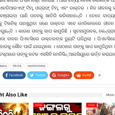
ଆଉ କାହାର ଫସନ ନଷ୍ଟ ହୋଇଛି । ଆଉ ବତ୍ୟା ବେଳେ ଲୋକଙ୍କ ପା
ଏନଡିଆରଏଫ୍ ଟିମ୍, ଓଡ୍ରାଫ୍ ଟିମ୍, ଏବଂ ଡାକ୍ତର । ନିଜ ଜୀବନକୁ
ବଞ୍ଚାଇବା ପାଣି ପବନକୁ ଖାତିରି କରିନାହାନନ୍ତି । ତେବେ ବାତ୍
ୟକୁ ଟିକନିକ୍ ପରଖୁଥିବା ଜଣେ ଡାକ୍ତର ଏବେ ମେଡିକାଲରେ ଜୀ
ରୁଛନ୍ତି । କାରଣ ତାଙ୍କୁ ସାପ କାମୁଡିଛି । ସୂଚନାମୁତାବକ, କେନ୍ଦ୍ରା
ଡା ବାବର ପିଏଚସିରେ ଡାକ୍ତରଙ୍କ ଡ୍ୟୁଟି ପଡିଥିଲା । ପିଏଚସିର
ାହାରକୁ ଶୌଚ ପାଇଁ ଯାଇଥିଲେ । ସେଠାରେ ତାଙ୍କୁ ସାପ କାମୁଡିଥିବା 
ସ୍ଥାରେ ତାଙ୍କୁ କଟକ ଏସସିବି ମେଡିସିନ୍ ଆଇସିୟୁରେ ଭର୍ତ୍ତ କରାଯା
apara
Odisha
reporterstoday
Facebook
Twitter
Google+
ReddIt
ht Also Like
More 
ଓଡିଶା
ଓଡିଶା