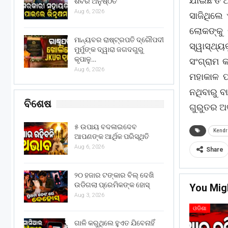
ଯାଇଛି ତ 
ଶିବିର ଅନୁଷ୍ଠିତ
Aug 6, 2026
ସାଜିଥିଲେ 
ଲୋକଙ୍କୁ 
ମାନ୍ୟବର ରାଷ୍ଟ୍ରପତି ଦ୍ରୌପଦୀ
ସ୍ୱାସ୍ଥ୍
ମୁର୍ମୁଙ୍କ ଦ୍ୱାରା ଜଗଦଗୁରୁ
କୃପାଳୁ…
ସଂଗ୍ରାମ କ
Aug 6, 2026
ମହାକାଳ ପ
ନଥିବାରୁ ବ
ବିଶେଷ
ଗୁରୁତର ଅବ
୫ ଉପାୟ ବଦଳାଇଦେବ
Kendr
ଆପଣଙ୍କ ଆର୍ଥିକ ପରିସ୍ଥିତି
Aug 6, 2026
Share
୨୦ ହଜାର ଟଙ୍କାର ବିଲ୍ ଦେଖି
ଉଡିଗଲା ପ୍ରେମିକଙ୍କ ହୋସ୍
You Mig
Aug 3, 2026
ଓଡିଶା
ଗାଳି କରୁଥିଲେ ହୁଏତ ଯିବେନାହିଁ