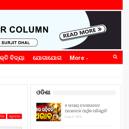
କ୍ତି ବିଦ୍ୟା
ଯୋଗାଯୋଗ
More
ଓଡିଶା
୫ ଉପାୟ ବଦଳାଇଦେବ
ଆପଣଙ୍କ ଆର୍ଥିକ ପରିସ୍ଥିତି
ଡିଶା
ସ୍ୱାସ୍ଥ୍ୟ
Aug 6, 2026