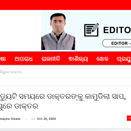
୍ଷା
ଅପରାଧ
ରାଜନୀତି
ଵାଣିଜ୍ୟ
ଖେଳ
ପ୍ରଯୁ
ଇସିୟୁରେ ଡାକ୍ତର
 ଡ୍ୟୁଟି ସମୟରେ ଡାକ୍ତରଙ୍କୁ କାମୁଡିଲା ସାପ,
ୁରେ ଡାକ୍ତର
ଓ
On
Oct 26, 2024
mayee Swain