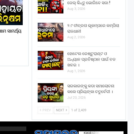
ଜେଲ୍ କିନ୍ତୁ ଭୋଗିବେ ସଜା !
Aug 3, 2026
୨.୯ ତୀବ୍ରତା ଭୂକମ୍ପରେ କମ୍ପିଲା
ଷମ ସାମର୍ଥ୍ୟ
ରାଜଧାନୀ
Aug 2, 2026
ହୋଟେଲ ରେଷ୍ଟୁରାଣ୍ଟ ଓ
ଅନ୍ୟାନ ପ୍ରତିଷ୍ଠାନ ପାଇଁ ବଡ
ଖବର ।
Aug 1, 2026
ସରକାରଙ୍କୁ କଡା ସମାଲୋଚନା
କଲେ ପ୍ରିୟଙ୍କା ଚତୁର୍ବେଦୀ ।
Jul 20, 2026
PREV
NEXT
1 of 2,409