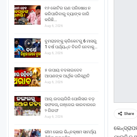
୧୬ କୋଟିର ଋଣ ପରିଷୋଧ ନ
କରିପାରିବାରୁ ବ୍ୟାଙ୍କ ଜାରି
କରିଛି…
Aug 6, 2026
ବୁମରାହଙ୍କୁ କ୍ରିକେଟରୁ 6 ମାସରୁ
1 ବର୍ଷ ପର୍ଯ୍ୟନ୍ତ ବିରତି ନେବାକୁ…
Aug 6, 2026
୫ ଉପାୟ ବଦଳାଇଦେବ
ଆପଣଙ୍କ ଆର୍ଥିକ ପରିସ୍ଥିତି
Aug 6, 2026
ଆର୍.ଉଦୟଗିରି ପୋଲିସର ବଡ଼
ସଫଳତା, ଗଞ୍ଜେଇ କାରବାରରେ
୨ ଗିରଫ
Share
Aug 6, 2026
କେନ୍ଦ୍ରା
ଭୀମ ଭୋଇ ଭିନ୍ନକ୍ଷମ ସାମର୍ଥ୍ୟ