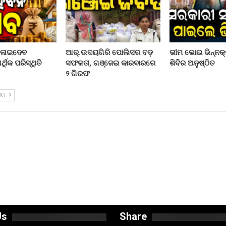
ଦଳାଇଦେବ
ଆର୍.ଉଦୟଗିରି ପୋଲିସର ବଡ଼
ଭୀମ ଭୋଇ ଭିନ୍ନକ୍
ଥିକ ପରିସ୍ଥିତି
ସଫଳତା, ଗଞ୍ଜେଇ କାରବାରରେ
ଶିବିର ଅନୁଷ୍ଠିତ
୨ ଗିରଫ
EXT
Us
Share