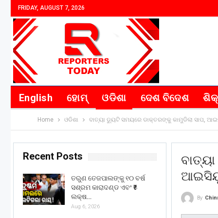
FRIDAY, AUGUST 7, 2026
English
ହୋମ୍
ଓଡିଶା
ଦେଶ ବିଦେଶ
ଶିକ
Home
ଓଡିଶା
ବାତ୍ୟା ଡ୍ୟୁଟି ସମୟରେ ଡାକ୍ତରଙ୍କୁ କାମୁଡିଲା ସାପ, ଆ
Recent Posts
ବାତ୍ୟା
ଆଇସିୟ
ତରୁଣ ତେଜପାଲଙ୍କୁ ୧୦ ବର୍ଷ
ସଶ୍ରମ କାରାଦଣ୍ଡ ଏବଂ ₹୫
ଲକ୍ଷ…
By
Chin
Aug 6, 2026