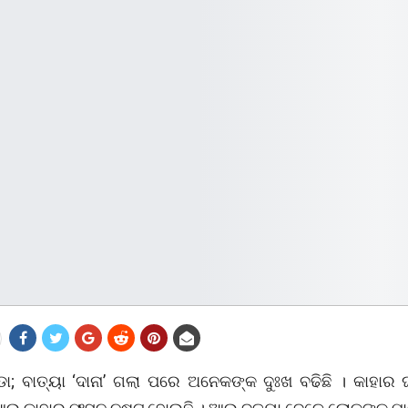
ପଡା; ବାତ୍ୟା ‘ଦାନା’ ଗଲା ପରେ ଅନେକଙ୍କ ଦୁଃଖ ବଢିଛି । କାହାର 