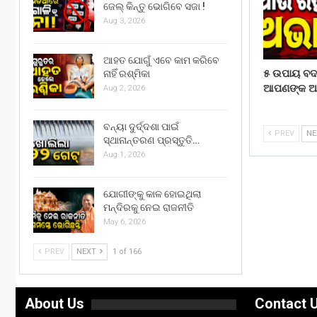
ଜେଲ୍ କିନ୍ତୁ ଭୋଗିବେ ସଜା !
Aug 3, 2026
ଆହତ ଯୋଗୁଁ ଏବେ କାମ କରିବେ
୫ ଉପାୟ ବ
ନାହିଁ ରଶ୍ମିକା
ଆପଣଙ୍କ ଆର୍
Aug 2, 2026
ବନ୍ୟା ଦୁର୍ଦ୍ଦଶା ପାଇଁ
PREV
N
ସ୍ଥାନାନ୍ତରଣ ପ୍ରସ୍ତୁତି…
Aug 1, 2026
ଯୋଗୀଙ୍କୁ କାଳ ହୋଇଥିଲା
ମନ୍ଦିରକୁ ନେଇ ରାଜନୀତି
May 6, 2026
PREV
NEXT
1 of 166
About Us
Contact 