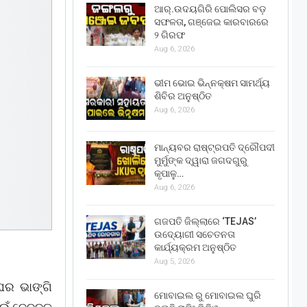
ଆର୍.ଉଦୟଗିରି ପୋଲିସର ବଡ଼
ସଫଳତା, ଗଞ୍ଜେଇ କାରବାରରେ
୨ ଗିରଫ
Aug 6, 2026
ଭୀମ ଭୋଇ ଭିନ୍ନକ୍ଷମ ସାମର୍ଥ୍ୟ
ଶିବିର ଅନୁଷ୍ଠିତ
Aug 6, 2026
ମାନ୍ୟବର ରାଷ୍ଟ୍ରପତି ଦ୍ରୌପଦୀ
ମୁର୍ମୁଙ୍କ ଦ୍ୱାରା ଜଗଦଗୁରୁ
କୃପାଳୁ…
Aug 6, 2026
ଗଜପତି ଜିଲ୍ଲାରେ ‘TEJAS’
ଉଦ୍ୟୋଗୀ ସଚେତନତା
କାର୍ଯ୍ୟକ୍ରମ ଅନୁଷ୍ଠିତ
Aug 5, 2026
ଘର ଭାଙ୍ଗି
ମୋବାଇଲ ରୁ ମୋବାଇଲ ଘୁରି