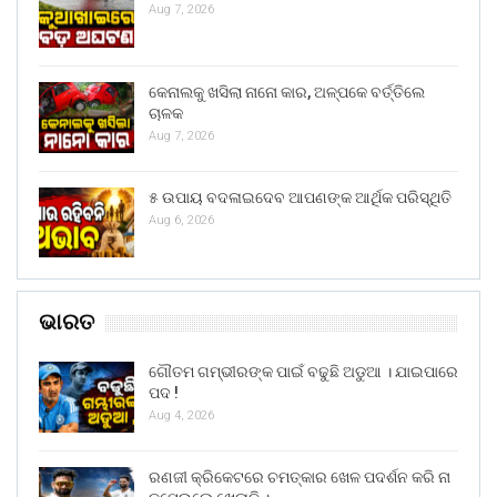
Aug 7, 2026
କେନାଲକୁ ଖସିଲା ନାନୋ କାର, ଅଳ୍ପକେ ବର୍ତ୍ତିଲେ
ଚାଳକ
Aug 7, 2026
୫ ଉପାୟ ବଦଳାଇଦେବ ଆପଣଙ୍କ ଆର୍ଥିକ ପରିସ୍ଥିତି
Aug 6, 2026
ଭାରତ
ଗୌତମ ଗମ୍ଭୀରଙ୍କ ପାଇଁ ବଢୁଛି ଅଡୁଆ । ଯାଇପାରେ
ପଦ !
Aug 4, 2026
ରଣଜୀ କ୍ରିକେଟରେ ଚମତ୍କାର ଖେଳ ପଦର୍ଶନ କରି ନା