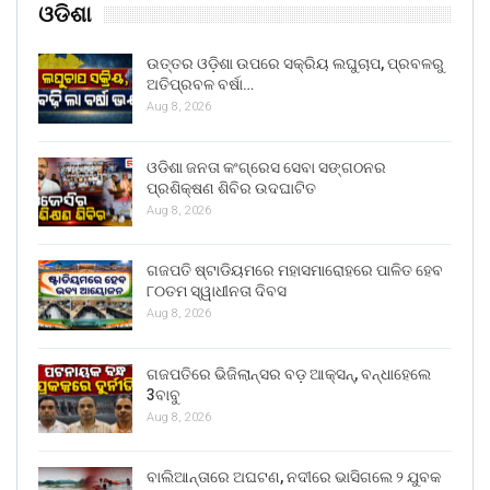
ଓଡିଶା
ଉତ୍ତର ଓଡ଼ିଶା ଉପରେ ସକ୍ରିୟ ଲଘୁଚାପ, ପ୍ରବଳରୁ
ଅତିପ୍ରବଳ ବର୍ଷା…
Aug 8, 2026
ଓଡିଶା ଜନତା କଂଗ୍ରେସ ସେବା ସଙ୍ଗଠନର
ପ୍ରଶିକ୍ଷଣ ଶିବିର ଉଦଘାଟିତ
Aug 8, 2026
ଗଜପତି ଷ୍ଟାଡିୟମରେ ମହାସମାରୋହରେ ପାଳିତ ହେବ
୮୦ତମ ସ୍ୱାଧୀନତା ଦିବସ
Aug 8, 2026
ଗଜପତିରେ ଭିଜିଲାନ୍ସର ବଡ଼ ଆକ୍ସନ୍, ବନ୍ଧାହେଲେ
3ବାବୁ
Aug 8, 2026
ବାଲିଆନ୍ତାରେ ଅଘଟଣ, ନଦୀରେ ଭାସିଗଲେ ୨ ଯୁବକ