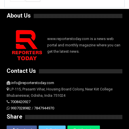
About Us
www.reporterstoday.com is a news web
portal and monthly magazine where you can
get the latest news.
Contact Us
info@reporterstoday.com
LP-115, Prasanti Vihar, Housing Board Colony, Near Kiit College
Bhubaneswar, Odisha, India 751024
7008420927
9937028982
/
7847944970
Share