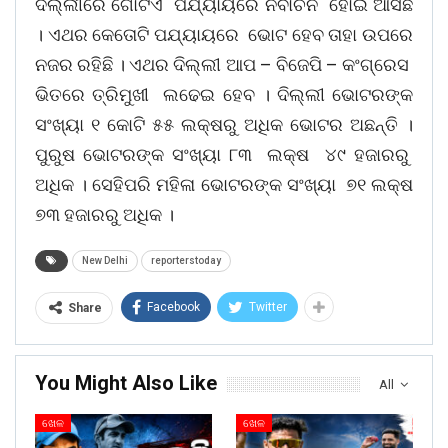
ଦିଲ୍ଲୀରେ ଗୋଟିଏ ପଯ୍ୟାୟରେ ନିର୍ବାଚନ ହୋଇ ଆସିଛି
। ଏଥର କେତୋଟି ପଯ୍ୟାୟରେ ଭୋଟ ହେବ ତାହା ଉପରେ
ନଜର ରହିଛି । ଏଥର ଦିଲ୍ଲୀ ଆପ – ବିଜେପି – କଂଗ୍ରେସ
ଭିତରେ ତ୍ରିମୁଖୀ ଲଢେଇ ହେବ । ଦିଲ୍ଲୀ ଭୋଟରଙ୍କ
ସଂଖ୍ୟା ୧ କୋଟି ୫୫ ଲକ୍ଷରୁ ଅଧିକ ଭୋଟର ଅଛନ୍ତି ।
ପୁରୁଷ ଭୋଟରଙ୍କ ସଂଖ୍ୟା ୮୩ ଲକ୍ଷ ୪୯ ହଜାରରୁ
ଅଧିକ । ସେହିପରି ମହିଳା ଭୋଟରଙ୍କ ସଂଖ୍ୟା ୭୧ ଲକ୍ଷ
୭୩ ହଜାରରୁ ଅଧିକ ।
New Delhi
reporterstoday
Facebook
Twitter
Share
You Might Also Like
All
ଖେଳ
ଖେଳ