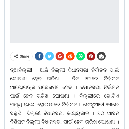
Share
ନୂଆଦିଲ୍ଲୀ : ଆଜି ଦିଲ୍ଲୀ ବିଧାନସଭା ନିର୍ବାଚନ ପାଇଁ
ଘୋଷଣା ହେବ ତାରିଖ । ଦିନ ୨ଟାରେ ନିର୍ବାଚନ
ଆୟୋଗଙ୍କ ପ୍ରେସମିଟ ହେବ । ବିଧାନସଭା ନିର୍ବାଚନ
ପାଇଁ ହେବ ତାରିଖ ଘୋଷଣା । ଦିଲ୍ଲୀରେ ଗୋଟିଏ
ପଯ୍ୟାୟରେ ହୋଇପାରେ ନିର୍ବାଚନ । ଫେବୃଆରୀ ୨୩ରେ
ସରୁଛି ଦିଲ୍ଲୀ ବିଧାନସଭା କାଯ୍ୟକାଳ । ୭୦ ଆସନ
ବିଶିଷ୍ଟ ଦିଲ୍ଲୀ ବିଧାନସଭା ପାଇଁ ହେବ ତାରିଖ ଘୋଷଣା ।