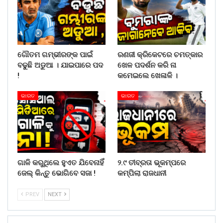
ଗୌତମ ଗମ୍ଭୀରଙ୍କ ପାଇଁ
ରଣଜୀ କ୍ରିକେଟରେ ଚମତ୍କାର
ବଢୁଛି ଅଡୁଆ । ଯାଇପାରେ ପଦ
ଖେଳ ପଦର୍ଶନ କରି ନା
!
କମେଇଲେ ଖେଳାଳି ।
ଭାରତ
ଭାରତ
ଗାଳି କରୁଥିଲେ ହୁଏତ ଯିବେନାହିଁ
୨.୯ ତୀବ୍ରତା ଭୂକମ୍ପରେ
ଜେଲ୍ କିନ୍ତୁ ଭୋଗିବେ ସଜା !
କମ୍ପିଲା ରାଜଧାନୀ
PREV
NEXT