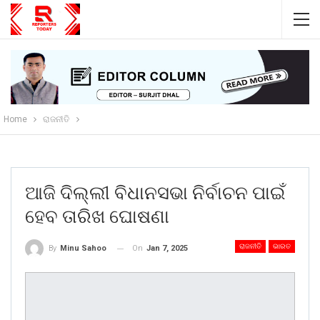
Home
ରାଜନୀତି
ଆଜି ଦିଲ୍ଲୀ ବିଧାନସଭା ନିର୍ବାଚନ ପାଇଁ
ହେବ ତାରିଖ ଘୋଷଣା
ରାଜନୀତି
ଭାରତ
On
Jan 7, 2025
By
Minu Sahoo