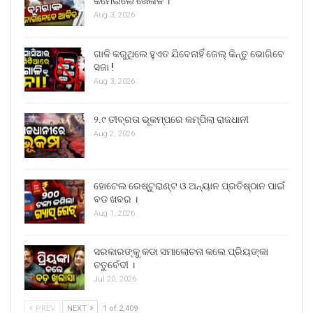
କମେଇଲେ ଖେଳାଳି ।
Aug 3, 2026
ଗାଳି କରୁଥିଲେ ହୁଏତ ଯିବେନାହିଁ ଜେଲ୍ କିନ୍ତୁ ଭୋଗିବେ
ସଜା !
Aug 3, 2026
୨.୯ ତୀବ୍ରତା ଭୂକମ୍ପରେ କମ୍ପିଲା ରାଜଧାନୀ
Aug 2, 2026
ହୋଟେଲ ରେଷ୍ଟୁରାଣ୍ଟ ଓ ଅନ୍ୟାନ ପ୍ରତିଷ୍ଠାନ ପାଇଁ
ବଡ ଖବର ।
Aug 1, 2026
ସରକାରଙ୍କୁ କଡା ସମାଲୋଚନା କଲେ ପ୍ରିୟଙ୍କା
ଚତୁର୍ବେଦୀ ।
Jul 20, 2026
PREV
NEXT
1 of 2,409