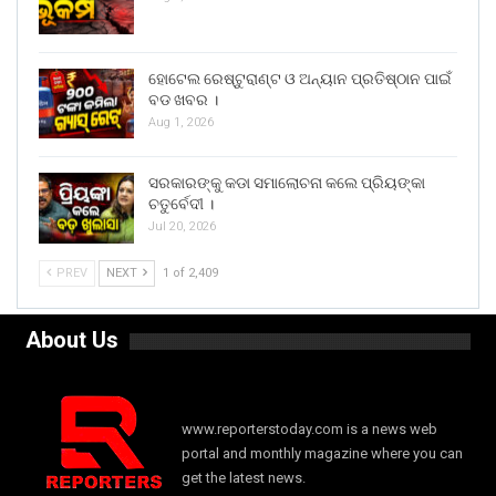
ହୋଟେଲ ରେଷ୍ଟୁରାଣ୍ଟ ଓ ଅନ୍ୟାନ ପ୍ରତିଷ୍ଠାନ ପାଇଁ
ବଡ ଖବର ।
Aug 1, 2026
ସରକାରଙ୍କୁ କଡା ସମାଲୋଚନା କଲେ ପ୍ରିୟଙ୍କା
ଚତୁର୍ବେଦୀ ।
Jul 20, 2026
PREV
NEXT
1 of 2,409
About Us
www.reporterstoday.com is a news web
portal and monthly magazine where you can
get the latest news.