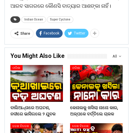
ଆରବ ସାଗରରେ କୌଣସି ବାତ୍ୟାର ଆଶଙ୍କା ନାହିଁ।
Indian Ocean
Super Cyclone
Facebook
Twitter
Share
You Might Also Like
All
ଓଡିଶା
ଓଡିଶା
ବାଲିଆନ୍ତାରେ ଅଘଟଣ,
କେନାଲକୁ ଖସିଲା ନାନୋ କାର,
ନଦୀରେ ଭାସିଗଲେ ୨ ଯୁବକ
ଅଳ୍ପକେ ବର୍ତ୍ତିଲେ ଚାଳକ
ଦେଶ ବିଦେଶ
ଦେଶ ବିଦେଶ