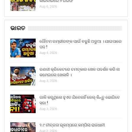
କାରବାରରେ ୨ ଗିରଫ
Aug 6, 2026
ଭାରତ
ଗୌତମ ଗମ୍ଭୀରଙ୍କ ପାଇଁ ବଢୁଛି ଅଡୁଆ । ଯାଇପାରେ
ପଦ !
Aug 4, 2026
ରଣଜୀ କ୍ରିକେଟରେ ଚମତ୍କାର ଖେଳ ପଦର୍ଶନ କରି ନା
କମେଇଲେ ଖେଳାଳି ।
Aug 3, 2026
ଗାଳି କରୁଥିଲେ ହୁଏତ ଯିବେନାହିଁ ଜେଲ୍ କିନ୍ତୁ ଭୋଗିବେ
ସଜା !
Aug 3, 2026
୨.୯ ତୀବ୍ରତା ଭୂକମ୍ପରେ କମ୍ପିଲା ରାଜଧାନୀ
Aug 2, 2026