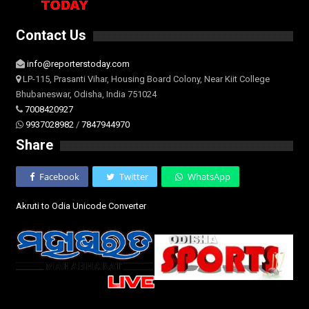
Contact Us
info@reporterstoday.com
LP-115, Prasanti Vihar, Housing Board Colony, Near Kiit College
Bhubaneswar, Odisha, India 751024
7008420927
9937028982
/
7847944970
Share
Facebook
Twitter
WhatsApp
Akruti to Odia Unicode Converter