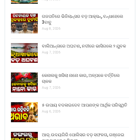
ଗଜପତିରେ ଭିଜିଲାନ୍ସର ବଡ଼ ଆକ୍ସନ୍, ବନ୍ଧାହେଲେ
3ବାବୁ
Aug 8, 2026
ବାଲିଆନ୍ତାରେ ଅଘଟଣ, ନଦୀରେ ଭାସିଗଲେ ୨ ଯୁବକ
Aug 7, 2026
କେନାଲକୁ ଖସିଲା ନାନୋ କାର, ଅଳ୍ପକେ ବର୍ତ୍ତିଲେ
ଚାଳକ
Aug 7, 2026
୫ ଉପାୟ ବଦଳାଇଦେବ ଆପଣଙ୍କ ଆର୍ଥିକ ପରିସ୍ଥିତି
Aug 6, 2026
ଆର୍.ଉଦୟଗିରି ପୋଲିସର ବଡ଼ ସଫଳତା, ଗଞ୍ଜେଇ