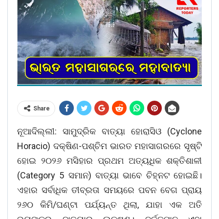
Share
ନୂଆଦିଲ୍ଲୀ: ସାମୁଦ୍ରିକ ବାତ୍ୟା ହୋରାସିଓ (Cyclone
Horacio) ଦକ୍ଷିଣ-ପଶ୍ଚିମ ଭାରତ ମହାସାଗରରେ ସୃଷ୍ଟି
ହୋଇ ୨୦୨୬ ମସିହାର ପ୍ରଥମ ଅତ୍ୟଧିକ ଶକ୍ତିଶାଳୀ
(Category 5 ସମାନ) ବାତ୍ୟା ଭାବେ ଚିହ୍ନଟ ହୋଇଛି।
ଏହାର ସର୍ବାଧିକ ତୀବ୍ରତା ସମୟରେ ପବନ ବେଗ ପ୍ରାୟ
୨୬୦ କିମି/ଘଣ୍ଟା ପର୍ଯ୍ୟନ୍ତ ଥିଲା, ଯାହା ଏକ ଅତି