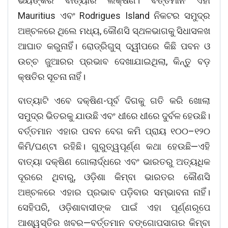
ଭୟଙ୍କର ବାତ୍ୟାର ଲକ୍ଷଣ। ବର୍ତ୍ତମାନ ଏହା
Mauritius ଏବଂ Rodrigues Island ନିକଟର ସମୁଦ୍ର
ଅଞ୍ଚଳରେ ଥିଲେ ମଧ୍ୟ, କୌଣସି ସ୍ଥଳଭାଗକୁ ସିଧାସଳଖ
ଆଘାତ କରୁନାହିଁ। ରୋଡ୍ରିଗୁସ୍ ଦ୍ୱୀପରେ କିଛି ପବନ ଓ
ଉଚ୍ଚ ଜୁଆରର ପ୍ରଭାବ ଦେଖାଯାଇଥିଲା, କିନ୍ତୁ ବଡ଼
କ୍ଷତିର ସୂଚନା ନାହିଁ।
ବାତ୍ୟାଟି ଏବେ ଦକ୍ଷିଣ-ପୂର୍ବ ଦିଗକୁ ଗତି କରି ଖୋଲା
ସମୁଦ୍ର ଭିତରକୁ ଯାଉଛି ଏବଂ ଧୀରେ ଧୀରେ ଦୁର୍ବଳ ହେଉଛି।
ବର୍ତ୍ତମାନ ଏହାର ପବନ ବେଗ କମି ପ୍ରାୟ ୧୦୦–୧୨୦
କିମି/ଘଣ୍ଟା ରହିଛି। ଗୁରୁତ୍ୱପୂର୍ଣ୍ଣ କଥା ହେଉଛି—ଏହି
ବାତ୍ୟା ଦକ୍ଷିଣ ଗୋଲାର୍ଦ୍ଧରେ ଏବଂ ଭାରତରୁ ଅତ୍ୟଧିକ
ଦୂରରେ ଥିବାରୁ, ଓଡ଼ିଶା କିମ୍ବା ଭାରତର କୌଣସି
ଅଞ୍ଚଳରେ ଏହାର ପ୍ରଭାବ ପଡ଼ିବାର ସମ୍ଭାବନା ନାହିଁ।
ସେହିପରି, ଓଡ଼ିଶାବାସୀଙ୍କ ପାଇଁ ଏହା ପୂର୍ଣ୍ଣରୂପେ
ଆଶ୍ୱସ୍ତିର ଖବର—ବର୍ତ୍ତମାନ ବଙ୍ଗୋପସାଗର କିମ୍ବା