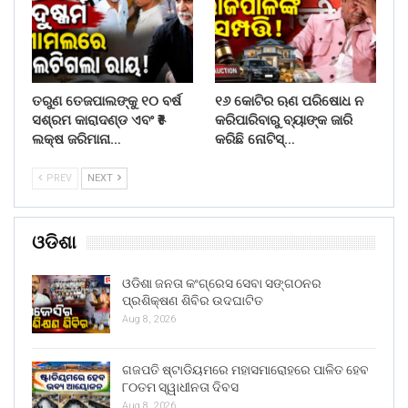
ତରୁଣ ତେଜପାଲଙ୍କୁ ୧୦ ବର୍ଷ
୧୬ କୋଟିର ଋଣ ପରିଷୋଧ ନ
ସଶ୍ରମ କାରାଦଣ୍ଡ ଏବଂ ₹୫
କରିପାରିବାରୁ ବ୍ୟାଙ୍କ ଜାରି
ଲକ୍ଷ ଜରିମାନା…
କରିଛି ନୋଟିସ୍…
PREV
NEXT
ଓଡିଶା
ଓଡିଶା ଜନତା କଂଗ୍ରେସ ସେବା ସଙ୍ଗଠନର
ପ୍ରଶିକ୍ଷଣ ଶିବିର ଉଦଘାଟିତ
Aug 8, 2026
ଗଜପତି ଷ୍ଟାଡିୟମରେ ମହାସମାରୋହରେ ପାଳିତ ହେବ
୮୦ତମ ସ୍ୱାଧୀନତା ଦିବସ
Aug 8, 2026