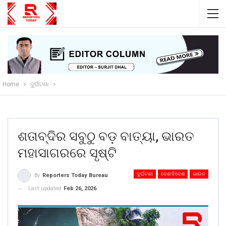
Home
ଦୁର୍ଘଟଣା
ଶତାବ୍ଦିର ସବୁଠୁ ବଡ଼ ବାତ୍ୟା, ଭାରତ
ମହାସାଗରରେ ସୃଷ୍ଟି
ଦୁର୍ଘଟଣା
ଦେଶ ବିଦେଶ
ଭାରତ
By
Reporters Today Bureau
Last updated
Feb 26, 2026