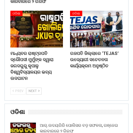
କାରବାରରେ ୨ ଗିରଫ
ଓଡିଶା
ଓଡିଶା
ମାନ୍ୟବର ରାଷ୍ଟ୍ରପତି
ଗଜପତି ଜିଲ୍ଲାରେ ‘TEJAS’
ଦ୍ରୌପଦୀ ମୁର୍ମୁଙ୍କ ଦ୍ୱାରା
ଉଦ୍ୟୋଗୀ ସଚେତନତା
ଜଗଦଗୁରୁ କୃପାଳୁ
କାର୍ଯ୍ୟକ୍ରମ ଅନୁଷ୍ଠିତ
ବିଶ୍ୱବିଦ୍ୟାଳୟର ଭବ୍ୟ
ଉଦଘାଟନ
PREV
NEXT
ଓଡିଶା
ଆର୍.ଉଦୟଗିରି ପୋଲିସର ବଡ଼ ସଫଳତା, ଗଞ୍ଜେଇ
କାରବାରରେ ୨ ଗିରଫ