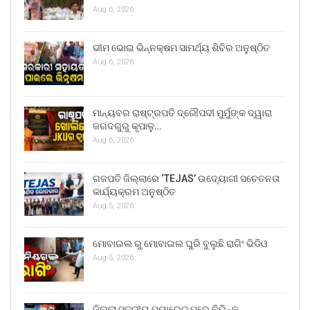
Aug 6, 2026
ଭୀମ ଭୋଇ ଭିନ୍ନକ୍ଷମ ସାମର୍ଥ୍ୟ ଶିବିର ଅନୁଷ୍ଠିତ
Aug 6, 2026
ମାନ୍ୟବର ରାଷ୍ଟ୍ରପତି ଦ୍ରୌପଦୀ ମୁର୍ମୁଙ୍କ ଦ୍ୱାରା
ଜଗଦଗୁରୁ କୃପାଳୁ…
Aug 6, 2026
ଗଜପତି ଜିଲ୍ଲାରେ ‘TEJAS’ ଉଦ୍ୟୋଗୀ ସଚେତନତା
କାର୍ଯ୍ୟକ୍ରମ ଅନୁଷ୍ଠିତ
Aug 5, 2026
ମୋବାଇଲ ରୁ ମୋବାଇଲ ଘୁରି ବୁଲୁଛି ରାଗିଂ ଭିଡିଓ
Aug 5, 2026
ଜିଲ୍ଲା ସ୍ତରୀୟ ପ୍ୟାରେଡ୍ ପରେ ବିଭିନ୍ନ