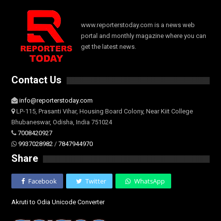
www.reporterstoday.com is a news web
portal and monthly magazine where you can
get the latest news.
Contact Us
info@reporterstoday.com
LP-115, Prasanti Vihar, Housing Board Colony, Near Kiit College
Bhubaneswar, Odisha, India 751024
7008420927
9937028982
/
7847944970
Share
Facebook
Twitter
WhatsApp
Akruti to Odia Unicode Converter