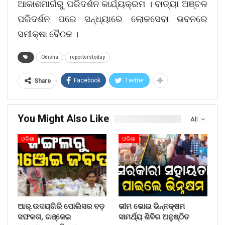
ଆକାଶମାର୍ଗରୁ ପରିଦର୍ଶନ କାର୍ଯ୍ୟକ୍ରମ । ବାତ୍ୟା ଅଞ୍ଚଳ
ପରିଦର୍ଶନ ପରେ ସନ୍ଧ୍ୟାରେ ଲୋକସେବା ଭବନରେ
ସମୀକ୍ଷା ବୈଠକ ।
Odisha
reporterstoday
Facebook
Twitter
Share
You Might Also Like
All
ଓଡିଶା
ଓଡିଶା
ଆର୍.ଉଦୟଗିରି ପୋଲିସର ବଡ଼
ଭୀମ ଭୋଇ ଭିନ୍ନକ୍ଷମ
ସଫଳତା, ଗଞ୍ଜେଇ
ସାମର୍ଥ୍ୟ ଶିବିର ଅନୁଷ୍ଠିତ