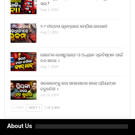
ସଜା !
Aug 3, 2026
୨.୯ ତୀବ୍ରତା ଭୂକମ୍ପରେ କମ୍ପିଲା ରାଜଧାନୀ
Aug 2, 2026
ହୋଟେଲ ରେଷ୍ଟୁରାଣ୍ଟ ଓ ଅନ୍ୟାନ ପ୍ରତିଷ୍ଠାନ ପାଇଁ
ବଡ ଖବର ।
Aug 1, 2026
ସରକାରଙ୍କୁ କଡା ସମାଲୋଚନା କଲେ ପ୍ରିୟଙ୍କା
ଚତୁର୍ବେଦୀ ।
Jul 20, 2026
PREV
NEXT
1 of 2,409
About Us