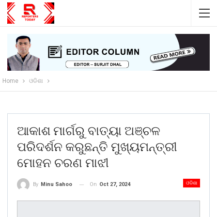
Home
ଓଡିଶା
ଆକାଶ ମାର୍ଗରୁ ବାତ୍ୟା ଅଞ୍ଚଳ
ପରିଦର୍ଶନ କରୁଛନ୍ତି ମୁଖ୍ୟମନ୍ତ୍ରୀ
ମୋହନ ଚରଣ ମାଝୀ
ଓଡିଶା
On
Oct 27, 2024
By
Minu Sahoo