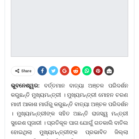
Share
ଭୁବନେଶ୍ୱର:
ବର୍ତ୍ତମାନ ବାତ୍ୟା ଅଞ୍ଚଳ ପରିଦର୍ଶନ
କରୁଛନ୍ତି ମୁଖ୍ୟମନ୍ତ୍ରୀ । ମୁଖ୍ୟମନ୍ତ୍ରୀ ମୋହନ ଚରଣ
ମାଝୀ ଆକାଶ ମାର୍ଗରୁ କରୁଛନ୍ତି ବାତ୍ୟା ଅଞ୍ଚଳ ପରିଦର୍ଶନ
। ମୁଖ୍ୟମନ୍ତ୍ରୀଙ୍କ ସହିତ ଅଛନ୍ତି ରାଜସ୍ୱ ମନ୍ତ୍ରୀ
ସୁରେଶ ପୂଜାରୀ । ପ୍ରତିକୂଳ ପାଗ ଯୋଗୁଁ ଗତକାଲି ବାତିଲ
ହୋଇଥିଲା ମୁଖ୍ୟମନ୍ତ୍ରୀଙ୍କ ପ୍ରଭାବିତ ଜିଲ୍ଲା