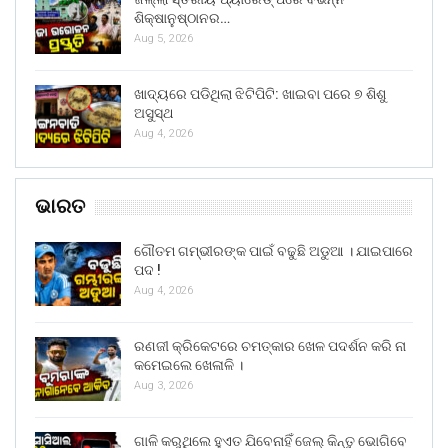
ଶିକ୍ଷାନୁଷ୍ଠାନର…
Aug 5, 2026
ଖାଦ୍ୟରେ ପଡିଥିଲା ଝିଟିପିଟି: ଖାଇବା ପରେ ୭ ଶିଶୁ
ଅସୁସ୍ଥ
Aug 4, 2026
ଭାରତ
ଗୌତମ ଗମ୍ଭୀରଙ୍କ ପାଇଁ ବଢୁଛି ଅଡୁଆ । ଯାଇପାରେ
ପଦ !
Aug 4, 2026
ରଣଜୀ କ୍ରିକେଟରେ ଚମତ୍କାର ଖେଳ ପଦର୍ଶନ କରି ନା
କମେଇଲେ ଖେଳାଳି ।
Aug 3, 2026
ଗାଳି କରୁଥିଲେ ହୁଏତ ଯିବେନାହିଁ ଜେଲ୍ କିନ୍ତୁ ଭୋଗିବେ