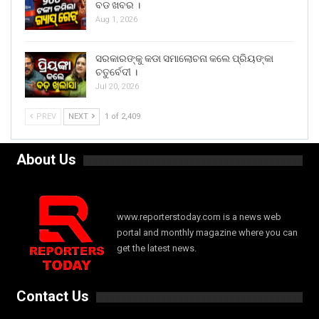
ବଡ ଖବର ।
Aug 1, 2026
ସରକାରଙ୍କୁ କଡା ସମାଲୋଚନା କଲେ ପ୍ରିୟଙ୍କା
ଚତୁର୍ବେଦୀ ।
Jul 20, 2026
PREV
NEXT
1 of 2,409
About Us
www.reporterstoday.com is a news web
portal and monthly magazine where you can
get the latest news.
Contact Us