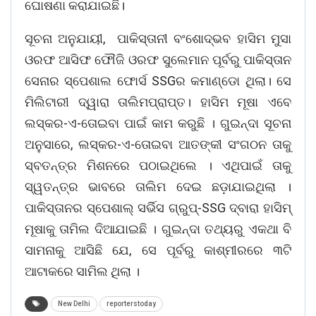
ଘୋଷଣା କରାଯାଇଛି।
ସୂଚନା ଅନୁଯାୟୀ, ପାକିସ୍ତାନୀ ବଂଶୋଦ୍ଭବ ହାସିମ ମୁସା
ଓରଫ ଆସିଫ ଫୌଜି ଓରଫ ସୁଲେମାନ ପୂର୍ବରୁ ପାକିସ୍ତାନ
ସେନାର ସ୍ପେଶାଲ ଫୋର୍ସ SSGର କମାଣ୍ଡୋ ଥିଲା। ସେ
ମିଲିଟାରୀ ଦ୍ୱାରା ତାଲିମପ୍ରାପ୍ତ। ହାସିମ ମୂଷା ଏବେ
ଲସ୍କର-ଏ-ତୋଇବା ପାଇଁ କାମ କରୁଛି । ଗୁଇନ୍ଦା ସୂଚନା
ଅନୁସାରେ, ଲସ୍କର-ଏ-ତୋଇବା ଆତଙ୍କୀ ସଂଗଠନ ତାକୁ
ସ୍ବତନ୍ତ୍ର ମିଶନରେ ପଠାଇଥିଲେ । ଏଥିପାଇଁ ତାକୁ
ସ୍ୱତନ୍ତ୍ର ଭାବରେ ତାଲିମ ଦେଇ ଛଡ଼ାଯାଇଥିଲା ।
ପାକିସ୍ତାନର ସ୍ପେଶାଲ୍ ସର୍ଭିସ ଗ୍ରୁପ୍-SSG ଦ୍ବାରା ହାସିମ୍
ମୂଷାକୁ ତାମିଲ ଦିଆଯାଇଛି । ଗୁଇନ୍ଦା ତଥ୍ୟରୁ ଏକଥା ବି
ସାମନାକୁ ଆସିଛି ଯେ, ସେ ପୂର୍ବରୁ କାଶ୍ମୀରରେ ୩ଟି
ଆଟାକରେ ସାମିଲ ଥିଲା ।
New Delhi
reporterstoday