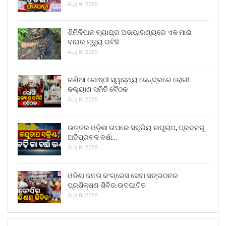
Aug 9, 2026
ଶିମିଳିପାଳ ବ୍ୟାଘ୍ର ଅଭୟାରଣ୍ୟରେ ଏକ ମାଈ
ବାଘର ମୃତ୍ୟୁ ଘଟିଛି
Aug 8, 2026
ଗଣିଆ ଗୋଷ୍ଠୀ ସ୍ୱାସ୍ଥ୍ୟ କେନ୍ଦ୍ରରେ ରୋଗୀ
କଲ୍ୟାଣ ସମିତି ବୈଠକ
Aug 8, 2026
ଉତ୍ତର ଓଡ଼ିଶା ଉପରେ ସକ୍ରିୟ ଲଘୁଚାପ, ପ୍ରବଳରୁ
ଅତିପ୍ରବଳ ବର୍ଷା…
Aug 8, 2026
ଓଡିଶା ଜନତା କଂଗ୍ରେସ ସେବା ସଙ୍ଗଠନର
ପ୍ରଶିକ୍ଷଣ ଶିବିର ଉଦଘାଟିତ
Aug 8, 2026