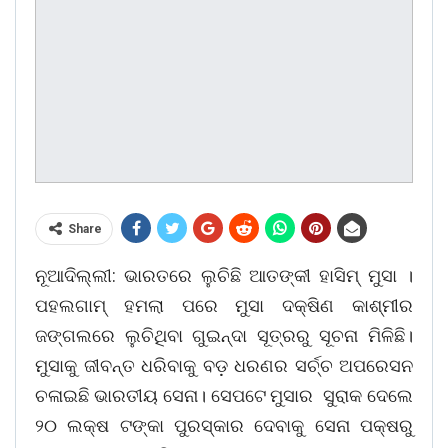
Share
ନୂଆଦିଲ୍ଲୀ: ଭାରତରେ ଲୁଚିଛି ଆତଙ୍କୀ ହାସିମ୍‌ ମୁସା ।
ପହଲଗାମ୍‌ ହମଲା ପରେ ମୁସା ଦକ୍ଷିଣ କାଶ୍ମୀର
ଜଙ୍ଗଲରେ ଲୁଚିଥିବା ଗୁଇନ୍ଦା ସୂତ୍ରରୁ ସୂଚନା ମିଳିଛି।
ମୁସାକୁ ଜୀବନ୍ତ ଧରିବାକୁ ବଡ଼ ଧରଣର ସର୍ଚ୍ଚ ଅପରେସନ
ଚଳାଇଛି ଭାରତୀୟ ସେନା। ସେପଟେ ମୁସାର ସୁରାକ ଦେଲେ
୨୦ ଲକ୍ଷ ଟଙ୍କା ପୁରସ୍କାର ଦେବାକୁ ସେନା ପକ୍ଷରୁ