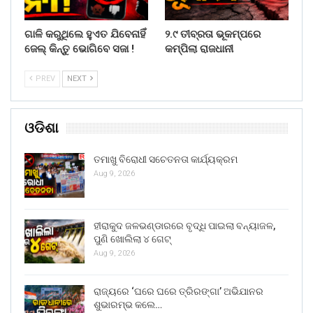
ଗାଳି କରୁଥିଲେ ହୁଏତ ଯିବେନାହିଁ
୨.୯ ତୀବ୍ରତା ଭୂକମ୍ପରେ
ଜେଲ୍ କିନ୍ତୁ ଭୋଗିବେ ସଜା !
କମ୍ପିଲା ରାଜଧାନୀ
PREV
NEXT
ଓଡିଶା
ତମାଖୁ ବିରୋଧୀ ସଚେତନତା କାର୍ଯ୍ୟକ୍ରମ
Aug 9, 2026
ହୀରାକୁଦ ଜଳଭଣ୍ଡାରରେ ବୃଦ୍ଧି ପାଇଲା ବନ୍ୟାଜଳ,
ପୁଣି ଖୋଲିଲା ୪ ଗେଟ୍
Aug 9, 2026
ରାଜ୍ୟରେ ‘ଘରେ ଘରେ ତ୍ରିରଙ୍ଗା’ ଅଭିଯାନର
ଶୁଭାରମ୍ଭ କଲେ…