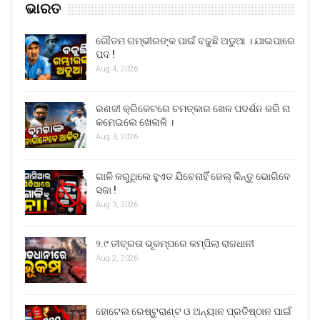
ଭାରତ
ଗୌତମ ଗମ୍ଭୀରଙ୍କ ପାଇଁ ବଢୁଛି ଅଡୁଆ । ଯାଇପାରେ
ପଦ !
Aug 4, 2026
ରଣଜୀ କ୍ରିକେଟରେ ଚମତ୍କାର ଖେଳ ପଦର୍ଶନ କରି ନା
କମେଇଲେ ଖେଳାଳି ।
Aug 3, 2026
ଗାଳି କରୁଥିଲେ ହୁଏତ ଯିବେନାହିଁ ଜେଲ୍ କିନ୍ତୁ ଭୋଗିବେ
ସଜା !
Aug 3, 2026
୨.୯ ତୀବ୍ରତା ଭୂକମ୍ପରେ କମ୍ପିଲା ରାଜଧାନୀ
Aug 2, 2026
ହୋଟେଲ ରେଷ୍ଟୁରାଣ୍ଟ ଓ ଅନ୍ୟାନ ପ୍ରତିଷ୍ଠାନ ପାଇଁ