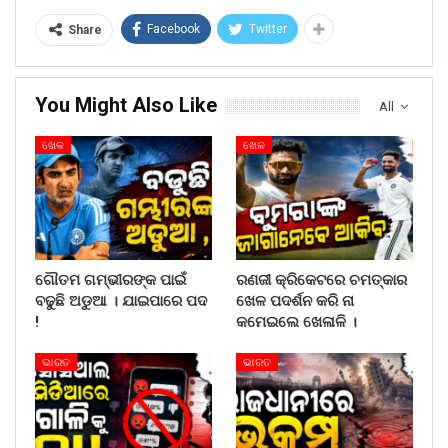
Facebook
Twitter
Share
You Might Also Like
All
ଖେଳ
ଖେଳ
ଗୌତମ ଗମ୍ଭୀରଙ୍କ ପାଇଁ
ରଣଜୀ କ୍ରିକେଟରେ ଚମତ୍କାର
ବଢୁଛି ଅଡୁଆ । ଯାଇପାରେ ପଦ
ଖେଳ ପଦର୍ଶନ କରି ନା
!
କମେଇଲେ ଖେଳାଳି ।
ଭାରତ
ଭାରତ