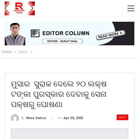
Home
ଭାରତ
ମୁସାର ସୁରାକ ଦେଲେ ୨୦ ଲକ୍ଷ
ଟଙ୍କା ପୁରସ୍କାର ଦେବାକୁ ସେନା
ପକ୍ଷରୁ ଘୋଷଣା
ଭାରତ
On
Apr 30, 2025
By
Minu Sahoo