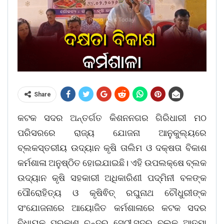
Share
କଟକ ସଦର ଅନ୍ତର୍ଗତ କିଶନନଗର ଗିରିଧାରୀ ମଠ
ପରିସରରେ ରାଜ୍ୟ ଯୋଜନା ଆନୁକୁଲ୍ୟରେ
ବ୍ଲକସ୍ତରୀୟ ଉଦ୍ୟାନ କୃଷି ତାଲିମ ଓ ଦକ୍ଷତା ବିକାଶ
କର୍ମଶାଳା ଅନୁଷ୍ଠିତ ହୋଇଯାଇଛି। ଏହି ଉପଲକ୍ଷେ ବ୍ଲକ
ଉଦ୍ୟାନ କୃଷି ସହକାରୀ ଅଧିକାରିଣୀ ପଦ୍ମିନୀ ବଳଙ୍କ
ପୌରୋହିତ୍ୟ ଓ କୃଷିଵିତ୍ ରଘୁନାଥ ଚୌଧୁରୀଙ୍କ
ସଂଯୋଜନାରେ ଆୟୋଜିତ କର୍ମଶାଳାରେ କଟକ ସଦର
ବିଧାୟକ ପ୍ରକାଶ ଚନ୍ଦ୍ର ସେଠୀ,ସଦର ବ୍ଲକ ଆତ୍ମା