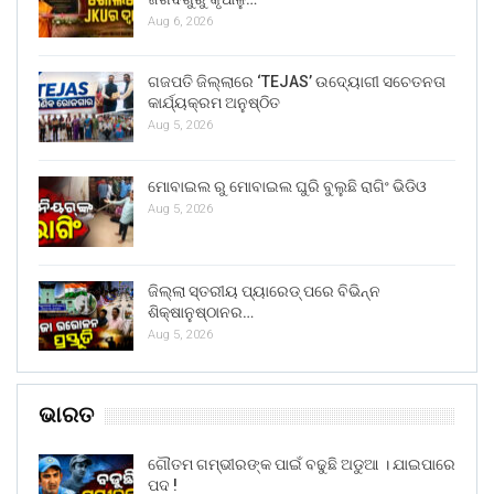
Aug 6, 2026
ଗଜପତି ଜିଲ୍ଲାରେ ‘TEJAS’ ଉଦ୍ୟୋଗୀ ସଚେତନତା
କାର୍ଯ୍ୟକ୍ରମ ଅନୁଷ୍ଠିତ
Aug 5, 2026
ମୋବାଇଲ ରୁ ମୋବାଇଲ ଘୁରି ବୁଲୁଛି ରାଗିଂ ଭିଡିଓ
Aug 5, 2026
ଜିଲ୍ଲା ସ୍ତରୀୟ ପ୍ୟାରେଡ୍ ପରେ ବିଭିନ୍ନ
ଶିକ୍ଷାନୁଷ୍ଠାନର…
Aug 5, 2026
ଭାରତ
ଗୌତମ ଗମ୍ଭୀରଙ୍କ ପାଇଁ ବଢୁଛି ଅଡୁଆ । ଯାଇପାରେ
ପଦ !