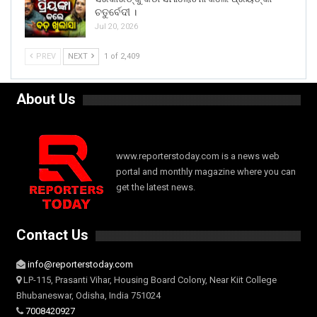
ଚତୁର୍ବେଦୀ ।
Jul 20, 2026
PREV
NEXT
1 of 2,409
About Us
www.reporterstoday.com is a news web
portal and monthly magazine where you can
get the latest news.
Contact Us
info@reporterstoday.com
LP-115, Prasanti Vihar, Housing Board Colony, Near Kiit College
Bhubaneswar, Odisha, India 751024
7008420927