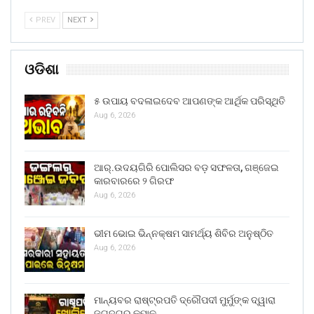
PREV
NEXT
ଓଡିଶା
୫ ଉପାୟ ବଦଳାଇଦେବ ଆପଣଙ୍କ ଆର୍ଥିକ ପରିସ୍ଥିତି
Aug 6, 2026
ଆର୍.ଉଦୟଗିରି ପୋଲିସର ବଡ଼ ସଫଳତା, ଗଞ୍ଜେଇ
କାରବାରରେ ୨ ଗିରଫ
Aug 6, 2026
ଭୀମ ଭୋଇ ଭିନ୍ନକ୍ଷମ ସାମର୍ଥ୍ୟ ଶିବିର ଅନୁଷ୍ଠିତ
Aug 6, 2026
ମାନ୍ୟବର ରାଷ୍ଟ୍ରପତି ଦ୍ରୌପଦୀ ମୁର୍ମୁଙ୍କ ଦ୍ୱାରା
ଜଗଦଗୁରୁ କୃପାଳୁ…