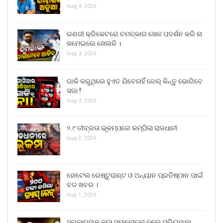
Aug 4, 2026
ରଣଜୀ କ୍ରିକେଟରେ ଚମତ୍କାର ଖେଳ ପଦର୍ଶନ କରି ନା
କମେଇଲେ ଖେଳାଳି ।
Aug 3, 2026
ଗାଳି କରୁଥିଲେ ହୁଏତ ଯିବେନାହିଁ ଜେଲ୍ କିନ୍ତୁ ଭୋଗିବେ
ସଜା !
Aug 3, 2026
୨.୯ ତୀବ୍ରତା ଭୂକମ୍ପରେ କମ୍ପିଲା ରାଜଧାନୀ
Aug 2, 2026
ହୋଟେଲ ରେଷ୍ଟୁରାଣ୍ଟ ଓ ଅନ୍ୟାନ ପ୍ରତିଷ୍ଠାନ ପାଇଁ
ବଡ ଖବର ।
Aug 1, 2026
ସରକାରଙ୍କୁ କଡା ସମାଲୋଚନା କଲେ ପ୍ରିୟଙ୍କା