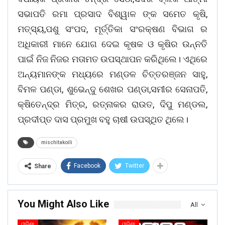
ସଭାପତି ରମା ପ୍ରସାଦ ବିଶ୍ୱାଳ ଙ୍କ ସମେତ କୃଷି,
ମତ୍ସ୍ୟ,ପଶୁ ସଂପଦ, ମୂର୍ତ୍ତିକା ସଂରକ୍ଷଣ ବିଭାଗ ର
ଅଧିକାରୀ ମାନେ ଯୋଗ ଦେଇ କୃଷକ ଓ କୃଷିର ଉନ୍ନତି
ପାଇଁ ନିଜ ନିଜର ମତାମତ ଉପସ୍ଥାପନ କରିଥିଲେ। ଏଥିରେ
ଅନ୍ୟମାନଙ୍କ ମଧ୍ୟରେ ମଣ୍ଡଳ ଚିତ୍ତରଞ୍ଜନ ସାହୁ,
ବିମଳ ପଣ୍ଡା, ଶୁଭେନ୍ଦୁ ଶେଖର ପଣ୍ଡା,ସମୀର ସେନାପତି,
କ୍ଷିତେନ୍ଦ୍ର ମିତ୍ର, ରତ୍ନାକର ରାଉତ, ଦିପୁ ମଣ୍ଡଲ,
ପ୍ରଦୀପ୍ତ ଦାସ ପ୍ରମୁଖ ବହୁ ଚାଷୀ ଉପସ୍ଥିତ ଥିଲେ।
mischitakoili
Facebook
Twitter
Share
You Might Also Like
All
ଓଡିଶା
ଓଡିଶା