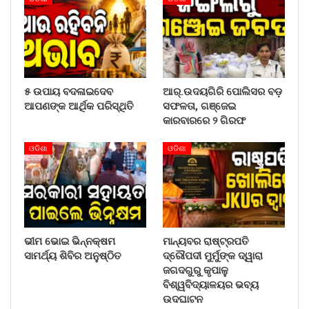
୫ ଉପାୟ ବଦଳାଇଦେବ
ଆର୍.ଉଦୟଗିରି ପୋଲିସର ବଡ଼
ଆପଣଙ୍କ ଆର୍ଥିକ ପରିସ୍ଥିତି
ସଫଳତା, ଗଞ୍ଜେଇ
କାରବାରରେ ୨ ଗିରଫ
ଓଡିଶା
ଓଡିଶା
ଭୀମ ଭୋଇ ଭିନ୍ନକ୍ଷମ
ମାନ୍ୟବର ରାଷ୍ଟ୍ରପତି
ସାମର୍ଥ୍ୟ ଶିବିର ଅନୁଷ୍ଠିତ
ଦ୍ରୌପଦୀ ମୁର୍ମୁଙ୍କ ଦ୍ୱାରା
ଜଗଦଗୁରୁ କୃପାଳୁ
ବିଶ୍ୱବିଦ୍ୟାଳୟର ଭବ୍ୟ
ଉଦଘାଟନ